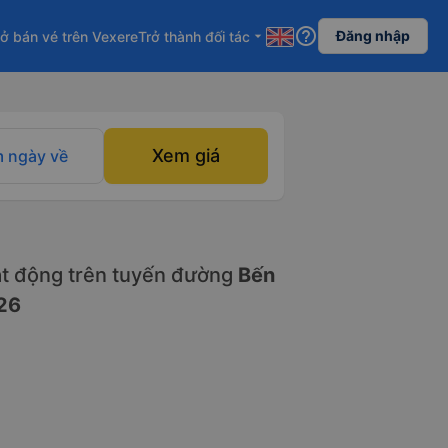
help_outline
Đăng nhập
ở bán vé trên Vexere
Trở thành đối tác
arrow_drop_down
Xem giá
 ngày về
t động trên tuyến đường
Bến
26