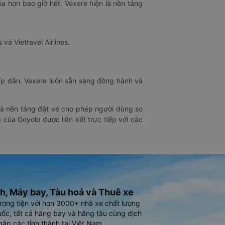
óa hơn bao giờ hết. Vexere hiện là nền tảng
 và Vietravel Airlines.
hấp dẫn. Vexere luôn sẵn sàng đồng hành và
 là nền tảng đặt vé cho phép người dùng so
 của Goyolo được liên kết trực tiếp với các
h, Máy bay, Tàu hoả và Thuê xe
ương tiện với hơn 3000+ nhà xe chất lượng
ốc, tất cả hãng bay và hãng tàu cùng dịch
hắp các tỉnh thành tại Việt Nam.