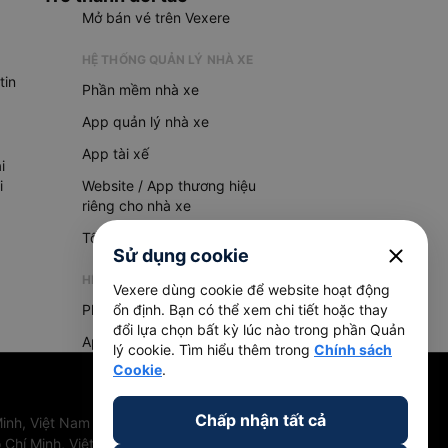
Mở bán vé trên Vexere
HỆ THỐNG QUẢN LÝ NHÀ XE
tin
Phần mềm nhà xe
App quản lý nhà xe
App tài xế
i
i
Website / App thương hiệu
riêng cho nhà xe
Tổng đài AI
close
Sử dụng cookie
HỆ THỐNG QUẢN LÝ HÀNG HOÁ
Vexere dùng cookie để website hoạt động
Phần mềm quản lý hàng hoá
ổn định. Bạn có thể xem chi tiết hoặc thay
đổi lựa chọn bất kỳ lúc nào trong phần Quản
App quản lý hàng hoá
lý cookie. Tìm hiểu thêm trong
Chính sách
Cookie
.
Chấp nhận tất cả
inh, Việt Nam
 Chí Minh, Việt Nam