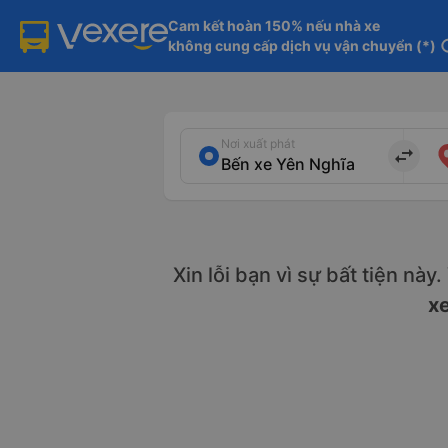
Cam kết hoàn 150% nếu nhà xe

không cung cấp dịch vụ vận chuyển (*)
in
Nơi xuất phát
import_export
Xin lỗi bạn vì sự bất tiện này
x