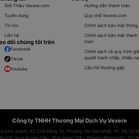
Giới Thiệu Vexere.com
Hướng dẫn thanh toán
Tuyển dụng
Quy chế Vexere.com
Tin tức
Chính sách bảo mật thông 
Liên hệ
Chính sách bảo mật thanh
eo dõi chúng tôi trên
toán
Facebook
Chính sách và quy trình giả
quyết tranh chấp, khiếu nạ
Tiktok
Câu hỏi thường gặp
Youtube
Công ty TNHH Thương Mại Dịch Vụ Vexere
 ký kinh doanh: 8C Chữ Đồng Tử, Phường Tân Sơn Nhất, TP. Hồ Chí M
nhà H3 Circo Hoàng Diệu, 384 Hoàng Diệu, Phường Khánh Hội, TP Hồ