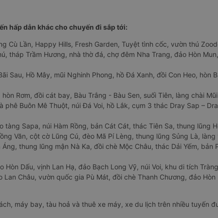
n hấp dẫn khác cho chuyến đi sắp tới:
ng Cù Lần, Happy Hills, Fresh Garden, Tuyệt tình cốc, vườn thú Zoodo
Phú, tháp Trầm Hương, nhà thờ đá, chợ đêm Nha Trang, đảo Hòn Mun,
Bãi Sau, Hồ Mây, mũi Nghinh Phong, hồ Đá Xanh, đồi Con Heo, hòn B
 hòn Rơm, đồi cát bay, Bàu Trắng - Bàu Sen, suối Tiên, làng chài Mũi
à phê Buôn Mê Thuột, núi Đá Voi, hồ Lắk, cụm 3 thác Dray Sap – Dra
o tàng Sapa, núi Hàm Rồng, bản Cát Cát, thác Tiên Sa, thung lũng 
ng Văn, cột cờ Lũng Cú, đèo Mã Pí Lèng, thung lũng Sủng Là, làng 
Áng, thung lũng mận Nà Ka, đồi chè Mộc Châu, thác Dải Yếm, bản P
o Hòn Dấu, vịnh Lan Hạ, đảo Bạch Long Vỹ, núi Voi, khu di tích Tràng
ảo Lan Châu, vườn quốc gia Pù Mát, đồi chè Thanh Chương, đảo Hò
hách, máy bay, tàu hoả và thuê xe máy, xe du lịch trên nhiều tuyến 