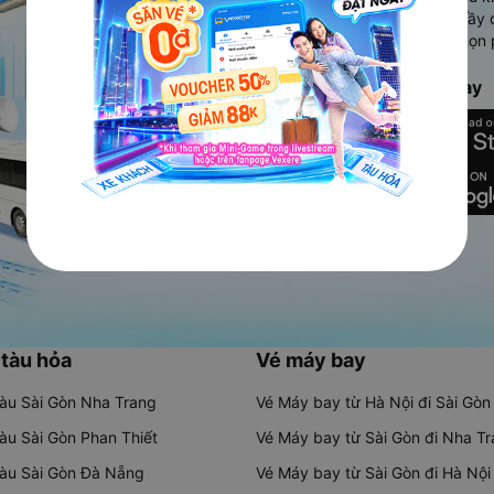
Ứng dụng hiển thị thông tin đầy 
người dùng so sánh và lựa chọn 
chóng và phù hợp nhất.
Tải ứng dụng Vexere ngay
 tàu hỏa
Vé máy bay
tàu Sài Gòn Nha Trang
Vé Máy bay từ Hà Nội đi Sài Gòn
tàu Sài Gòn Phan Thiết
Vé Máy bay từ Sài Gòn đi Nha T
tàu Sài Gòn Đà Nẵng
Vé Máy bay từ Sài Gòn đi Hà Nội