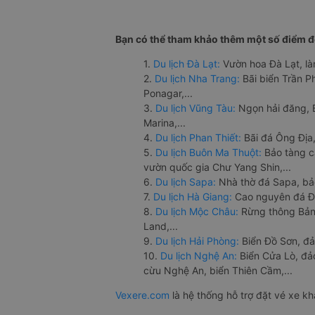
Bạn có thể tham khảo thêm một số điểm đế
1.
Du lịch Đà Lạt:
Vườn hoa Đà Lạt, là
2.
Du lịch Nha Trang:
Bãi biển Trần 
Ponagar,...
3.
Du lịch Vũng Tàu:
Ngọn hải đăng, 
Marina,...
4.
Du lịch Phan Thiết:
Bãi đá Ông Địa,
5.
Du lịch Buôn Ma Thuột:
Bảo tàng c
vườn quốc gia Chư Yang Shin,...
6.
Du lịch Sapa:
Nhà thờ đá Sapa, bả
7.
Du lịch Hà Giang:
Cao nguyên đá Đồ
8.
Du lịch Mộc Châu:
Rừng thông Bản 
Land,...
9.
Du lịch Hải Phòng:
Biển Đồ Sơn, đả
10.
Du lịch Nghệ An:
Biển Cửa Lò, đ
cừu Nghệ An, biển Thiên Cầm,...
Vexere.com
là hệ thống hỗ trợ đặt vé xe k