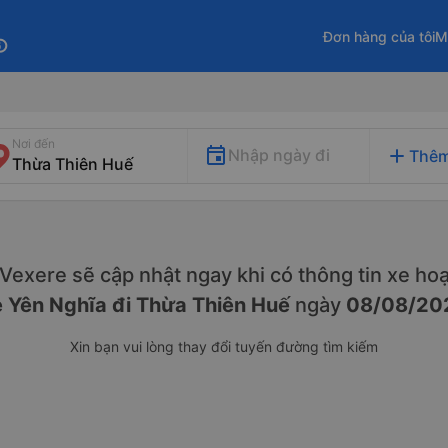
Đơn hàng của tôi
M
fo
Nơi đến
add
Nhập ngày đi
Thêm
. Vexere sẽ cập nhật ngay khi có thông tin xe
hoạ
e Yên Nghĩa đi Thừa Thiên Huế
ngày
08/08/20
Xin bạn vui lòng thay đổi tuyến đường tìm kiếm