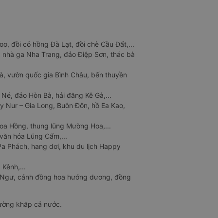
o, đồi cỏ hồng Đà Lạt, đồi chè Cầu Đất,...
 nhà ga Nha Trang, đảo Điệp Sơn, thác bà
à, vườn quốc gia Bình Châu, bến thuyền
 Né, đảo Hòn Bà, hải đăng Kê Gà,...
y Nur – Gia Long, Buôn Đôn, hồ Ea Kao,
Hoa Hồng, thung lũng Mường Hoa,...
văn hóa Lũng Cẩm,...
a Phách, hang dơi, khu du lịch Happy
 Kênh,...
n Ngư, cánh đồng hoa hướng dương, đồng
đường khắp cả nước.