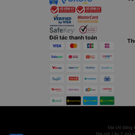
Đối tác thanh toán
Th
Địa chỉ đăng
Địa chỉ
:
Lầu 2, toà 