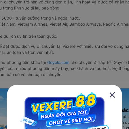
nh di chuyển trở nên vô cùng đơn giản, linh hoạt và được cá nhân h
 trong lĩnh vực đi lại, bao gồm:
n 5000+ tuyến đường trong và ngoài nước.
ệt Nam: Vietnam Airlines, Vietjet Air, Bamboo Airways, Pacific Airlines
 du lịch uy tín trên toàn quốc.
thể đặt được dịch vụ di chuyển tại Vexere với nhiều ưu đãi vô cùng 
i, an toàn và trọn vẹn nhất.
ác phương tiện khác tại
Goyolo.com
cho chuyến đi sắp tới. Goyolo
huyển của nhiều phương tiện máy bay, xe khách và tàu hoả. Hệ thống
đảm bảo có vé cho bạn di chuyển.
Ứng dụng đặt vé Xe khác
Vexere - ứng dụng đặt vé đa ph
cao, 5000+ tuyến đường toàn qu
vụ thuê xe máy, xe du lịch phủ k