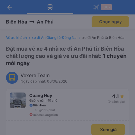
arrow_back
Tải app Vexere ngay!
Tải app Vexere
-30k
Mở app
Mở app
Nhận ưu đãi thành viên độc
-30k/ghế khi đặt vé máy bay qua
quyền
app
Biên Hòa
An Phú
Chọn ngày
Vé xe khách
xe đi An Giang từ Đồng Nai
xe đi An Phú từ Biên Hòa
Đặt mua vé xe 4 nhà xe đi An Phú từ Biên Hòa
chất lượng cao và giá vé ưu đãi nhất
: 1 chuyến
mỗi ngày
Vexere Team
Ngày cập nhật: 06/08/2026
Quang Huy
4.1
Giường nằm 40 chỗ
(9 đánh giá)
Biên Hòa
10 giờ 15 phút
Bến xe Long Bình
Xem giá