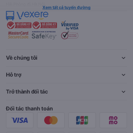
Hải Phòng đi Hà Nội
Xem tất cả tuyến đường
keyboard_arrow_down
Về chúng tôi
keyboard_arrow_down
Hỗ trợ
keyboard_arrow_down
Trở thành đối tác
Đối tác thanh toán