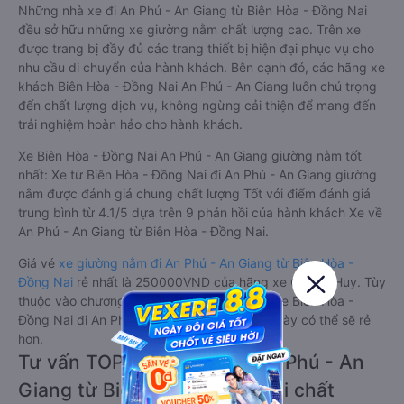
Những nhà xe đi An Phú - An Giang từ Biên Hòa - Đồng Nai
đều sở hữu những xe giường nằm chất lượng cao. Trên xe
được trang bị đầy đủ các trang thiết bị hiện đại phục vụ cho
nhu cầu di chuyển của hành khách. Bên cạnh đó, các hãng xe
khách Biên Hòa - Đồng Nai An Phú - An Giang luôn chú trọng
đến chất lượng dịch vụ, không ngừng cải thiện để mang đến
trải nghiệm hoàn hảo cho hành khách.
Xe Biên Hòa - Đồng Nai An Phú - An Giang giường nằm tốt
nhất: Xe từ Biên Hòa - Đồng Nai đi An Phú - An Giang giường
nằm được đánh giá chung chất lượng Tốt với điểm đánh giá
trung bình từ 4.1/5 dựa trên 9 phản hồi của hành khách Xe về
An Phú - An Giang từ Biên Hòa - Đồng Nai.
Giá vé
xe giường nằm đi An Phú - An Giang từ Biên Hòa -
Đồng Nai
rẻ nhất là 250000VND của hãng xe Quang Huy. Tùy
thuộc vào chương trình khuyến mãi, giá vé Xe Biên Hòa -
Đồng Nai đi An Phú - An Giang giường nằm này có thể sẽ rẻ
hơn.
Tư vấn TOP 1 xe khách đi An Phú - An
Giang từ Biên Hòa - Đồng Nai chất