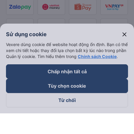
close
Sử dụng cookie
Vexere dùng cookie để website hoạt động ổn định. Bạn có thể
xem chi tiết hoặc thay đổi lựa chọn bất kỳ lúc nào trong phần
Quản lý cookie. Tìm hiểu thêm trong
Chính sách Cookie
.
Chấp nhận tất cả
Tùy chọn cookie
Từ chối
Theo dõi chúng tôi trên
Facebook
Tiktok
Youtube