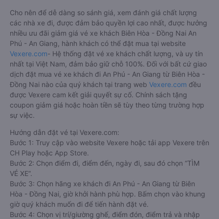
Cho nên để dễ dàng so sánh giá, xem đánh giá chất lượng
các nhà xe đi, được đảm bảo quyền lợi cao nhất, được hưởng
nhiều ưu đãi giảm giá vé xe khách Biên Hòa - Đồng Nai An
Phú - An Giang, hành khách có thể đặt mua tại website
Vexere.com
- Hệ thống đặt vé xe khách chất lượng, và uy tín
nhất tại Việt Nam, đảm bảo giữ chỗ 100%. Đối với bất cứ giao
dịch đặt mua vé xe khách đi An Phú - An Giang từ Biên Hòa -
Đồng Nai nào của quý khách tại trang web
Vexere.com
đều
được Vexere cam kết giải quyết sự cố. Chính sách tặng
coupon giảm giá hoặc hoàn tiền sẽ tùy theo từng trường hợp
sự việc.
Hướng dẫn đặt vé tại Vexere.com:
Bước 1: Truy cập vào website Vexere hoặc tải app Vexere trên
CH Play hoặc App Store.
Bước 2: Chọn điểm đi, điểm đến, ngày đi, sau đó chọn “TÌM
VÉ XE”.
Bước 3: Chọn hãng xe khách đi An Phú - An Giang từ Biên
Hòa - Đồng Nai, giờ khởi hành phù hợp. Bấm chọn vào khung
giờ quý khách muốn đi để tiến hành đặt vé.
Bước 4: Chọn vị trí/giường ghế, điểm đón, điểm trả và nhập