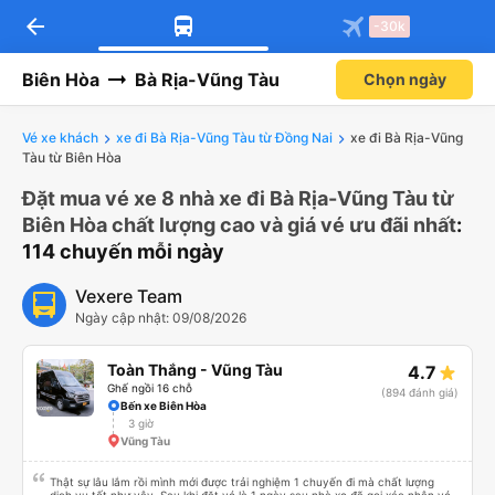
arrow_back
-30k
Biên Hòa
Bà Rịa-Vũng Tàu
Chọn ngày
Vé xe khách
xe đi Bà Rịa-Vũng Tàu từ Đồng Nai
xe đi Bà Rịa-Vũng
Tàu từ Biên Hòa
Đặt mua vé xe 8 nhà xe đi Bà Rịa-Vũng Tàu từ
Biên Hòa chất lượng cao và giá vé ưu đãi nhất
:
114 chuyến mỗi ngày
Vexere Team
Ngày cập nhật: 09/08/2026
Toàn Thắng - Vũng Tàu
4.7
Ghế ngồi 16 chỗ
(894 đánh giá)
Bến xe Biên Hòa
3 giờ
Vũng Tàu
Thật sự lâu lắm rồi mình mới được trải nghiệm 1 chuyến đi mà chất lượng