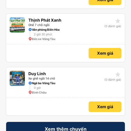
star_rate
Thịnh Phát Xanh
Ghế 7 chỗ ngồi
(0 đánh giá)
Văn phòng Biên Hòa
2 giờ 30 phút
Bến xe Vũng Tàu
Xem giá
star_rate
Duy Linh
Xe ghế ngồi 14 chỗ
(0 đánh giá)
Ngã ba Vũng Tàu
0 giờ
Bình Châu
Xem giá
Xem thêm chuyến