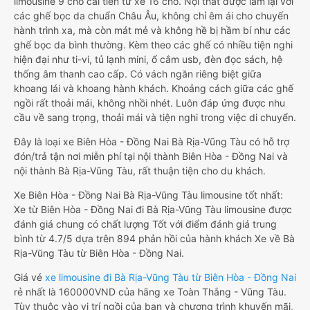
limousine 9 chỗ cải tiến từ xe 16 chỗ. Nội thất được làm lại với
các ghế bọc da chuẩn Châu Âu, không chỉ êm ái cho chuyến
hành trình xa, mà còn mát mẻ và không hề bị hầm bí như các
ghế bọc da bình thường. Kèm theo các ghế có nhiều tiện nghi
hiện đại như ti-vi, tủ lạnh mini, ổ cắm usb, đèn đọc sách, hệ
thống âm thanh cao cấp. Có vách ngăn riêng biệt giữa
khoang lái và khoang hành khách. Khoảng cách giữa các ghế
ngồi rất thoải mái, không nhồi nhét. Luôn đáp ứng được nhu
cầu về sang trọng, thoải mái và tiện nghi trong việc di chuyển.
Đây là loại xe Biên Hòa - Đồng Nai Bà Rịa-Vũng Tàu có hỗ trợ
đón/trả tận nơi miễn phí tại nội thành Biên Hòa - Đồng Nai và
nội thành Bà Rịa-Vũng Tàu, rất thuận tiện cho du khách.
Xe Biên Hòa - Đồng Nai Bà Rịa-Vũng Tàu limousine tốt nhất:
Xe từ Biên Hòa - Đồng Nai đi Bà Rịa-Vũng Tàu limousine được
đánh giá chung có chất lượng Tốt với điểm đánh giá trung
bình từ 4.7/5 dựa trên 894 phản hồi của hành khách Xe về Bà
Rịa-Vũng Tàu từ Biên Hòa - Đồng Nai.
Giá vé
xe limousine đi Bà Rịa-Vũng Tàu từ Biên Hòa - Đồng Nai
rẻ nhất là 160000VND của hãng xe Toàn Thắng - Vũng Tàu.
Tùy thuộc vào vị trí ngồi của bạn và chương trình khuyến mãi,