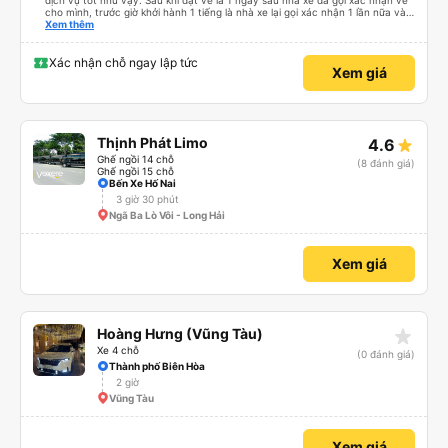
dịch vụ tốt như vậy. Sau khi đặt vé là 1 ngày sau nhà xe đã gọi xác nhận vé
cho mình, trước giờ khởi hành 1 tiếng là nhà xe lại gọi xác nhận 1 lần nữa và
cung cấp số đt của bác tài và số xe. Dịch vụ tốt, xe sạch sẽ và bác tài chạy
Xem thêm
rất êm.
Xác nhận chỗ ngay lập tức
Xem giá
Thịnh Phát Limo
4.6
Ghế ngồi 14 chỗ
(8 đánh giá)
Ghế ngồi 15 chỗ
Bến Xe Hố Nai
3 giờ 30 phút
Ngã Ba Lò Vôi - Long Hải
Xem giá
star_rate
Hoàng Hưng (Vũng Tàu)
Xe 4 chỗ
(0 đánh giá)
Thành phố Biên Hòa
2 giờ
Vũng Tàu
Xem giá