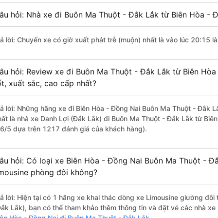
âu hỏi: Nhà xe đi Buôn Ma Thuột - Đắk Lắk từ Biên Hòa - Đ
rả lời: Chuyến xe có giờ xuất phát trễ (muộn) nhất là vào lúc 20:15 
âu hỏi: Review xe đi Buôn Ma Thuột - Đắk Lắk từ Biên Hòa
ốt, xuất sắc, cao cấp nhất?
rả lời: Những hãng xe đi Biên Hòa - Đồng Nai Buôn Ma Thuột - Đắk Lắ
hất là nhà xe Danh Lợi (Đắk Lắk) đi Buôn Ma Thuột - Đắk Lắk từ Biên
.6/5 dựa trên 1217 đánh giá của khách hàng).
âu hỏi: Có loại xe Biên Hòa - Đồng Nai Buôn Ma Thuột - Đ
imousine phòng đôi không?
rả lời: Hiện tại có 1 hãng xe khai thác dòng xe Limousine giường đô
Đắk Lắk), bạn có thể tham khảo thêm thông tin và đặt vé các nhà xe 
iên Hòa - Đồng Nai đi Buôn Ma Thuột - Đắk Lắk