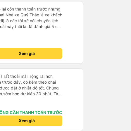
e lại còn thanh toán trước nhưng
ha! Nhà xe Quý Thảo là xe khách
i) là các tài xế nói chuyện lịch
cái này thôi là đã đánh giá 5 sao
psi rất dễ thương chứ không có
e khác. Đón trả đúng điểm.
t. Nói chung 10 điểm.
Xem giá
rất thoải mái, rộng rãi hơn
m trước đây, có kèm theo chai
 được đặt ở nhiệt độ tốt. Chúng
ến sớm hơn dự kiến 30 phút. Tài
ài xế khác ở Việt Nam! Không quá
 nhạc lớn hoặc tiếng ồn khác và
ất dễ ngủ. Tôi rất vui vì đã đặt
ÔNG CẦN THANH TOÁN TRƯỚC
ýt trên GPS và biển số xe vì tôi
Xem giá
n xe để tìm thấy nó, đây là vấn
 phải tất cả các xe buýt đều có