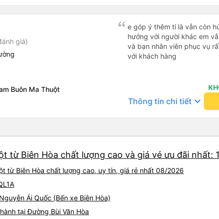
e góp ý thêm tí là vẫn còn 
hưởng với người khác em vẫn đánh giá về chất lượng nhà xe
đánh giá)
và bạn nhân viên phục vụ rất
iường
với khách hàng
KH
nam Buôn Ma Thuột
keyboard_arrow_down
Thông tin chi tiết
t từ Biên Hòa chất lượng cao và giá vé ưu đãi nhất: 
 từ Biên Hòa chất lượng cao, uy tín, giá rẻ nhất 08/2026
 QL1A
4 Nguyễn Ái Quốc (Bến xe Biên Hòa)
 hành tại Đường Bùi Văn Hòa