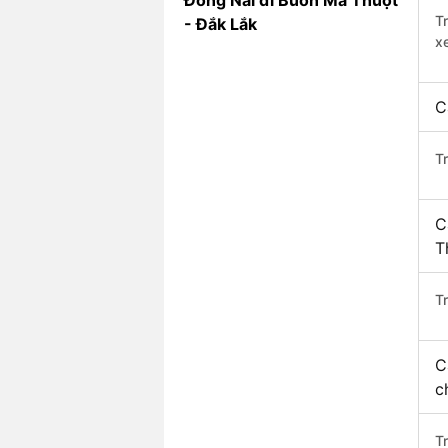
Đồng Nai đi Buôn Ma Thuột
T
- Đắk Lắk
x
C
T
C
T
Tr
C
c
T