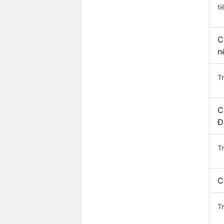
ti
C
n
T
C
Đ
T
C
T