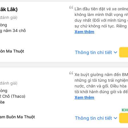
ắk Lắk)
Lần đầu tiên đặt vé xe onlin
không làm mình thất vọng n
đánh giá)
duy nhất (Đối với mình từng đ
hòng
sự chứ không nói tục. Riêng 
ng nằm 34 chỗ
rồi. Chú tài xế còn uống pe
Xem thêm
hút thuốc phè phè như các x
Được nằm đúng giường đã đặ
uôn Ma Thuột
keyboard_arrow_down
Thông tin chi tiết
Xe buýt giường nằm đến BMT 
những gì tôi từng trải nghiệ
đánh giá)
nước, chăn và gối. Điều hòa
hòng
tôi khởi hành đúng giờ và đ
2 Chỗ (Thaco)
xế rất tuyệt so với những t
Xem thêm
Hòa
nhiều tiếng còi xe, không có
cảm giác lái xe an toàn nên r
KH
qua Vexere và có vị trí xe bu
nam Buôn Ma Thuột
keyboard_arrow_down
Thông tin chi tiết
phải tìm kiếm xung quanh bế
đề của bến xe Đà Lạt (không