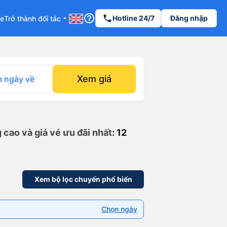
help_outline
phone
Hotline 24/7
Đăng nhập
re
Trở thành đối tác
arrow_drop_down
Xem giá
 ngày về
 cao và giá vé ưu đãi nhất
: 12
Xem bộ lọc chuyến phổ biến
Chọn ngày