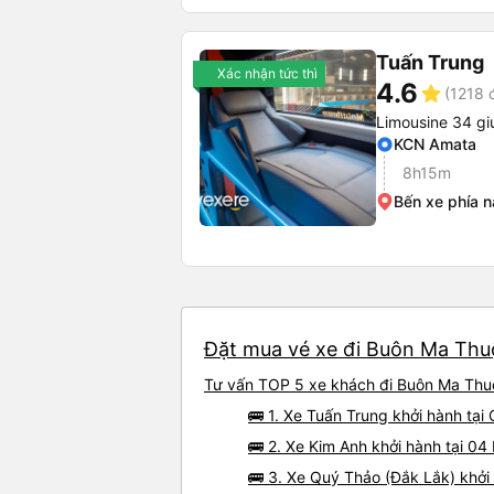
Tuấn Trung
Xác nhận tức thì
4.6
star
(1218 
Limousine 34 g
KCN Amata
8h15m
Bến xe phía 
Đặt mua vé xe đi Buôn Ma Thuộ
Tư vấn TOP 5 xe khách đi Buôn Ma Thuột
🚌 1. Xe Tuấn Trung khởi hành tại
🚌 2. Xe Kim Anh khởi hành tại 0
🚌 3. Xe Quý Thảo (Đắk Lắk) khởi