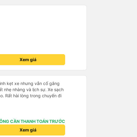
phải của công ty.
Xem giá
mình kẹt xe nhưng vẫn cố gắng
ất nhẹ nhàng và lịch sự. Xe sạch
o. Rất hài lòng trong chuyến đi
ÔNG CẦN THANH TOÁN TRƯỚC
Xem giá