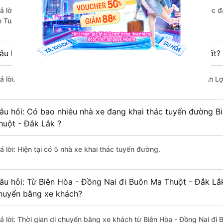
rả lời: Xe đi Buôn Ma Thuột - Đắk Lắk từ Biên Hòa - Đồng Nai được đ
e Tuấn Trung, Kim Anh, Quý Thảo (Đắk Lắk).
âu hỏi: Xe nào đi Buôn Ma Thuột - Đắk Lắk có giá rẻ nhất?
rả lời: Vé xe rẻ nhất có mức giá là 350.000 đồng của nhà xe Danh Lợi
âu hỏi: Có bao nhiêu nhà xe đang khai thác tuyến đường B
huột - Đắk Lắk ?
ả lời: Hiện tại có 5 nhà xe khai thác tuyến đường.
âu hỏi: Từ Biên Hòa - Đồng Nai đi Buôn Ma Thuột - Đắk Lắk
huyển bằng xe khách?
rả lời: Thời gian di chuyển bằng xe khách từ Biên Hòa - Đồng Nai đ