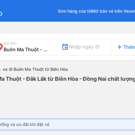
Đơn hàng của tôi
Mở bán vé trên Vexe
fo
Nơi đến
add
Nhập ngày đi
Thêm
xe đi Buôn Ma Thuột từ Biên Hòa
a Thuột - Đắk Lắk từ Biên Hòa - Đồng Nai chất lượng
rống và ưu đãi khi đặt vé