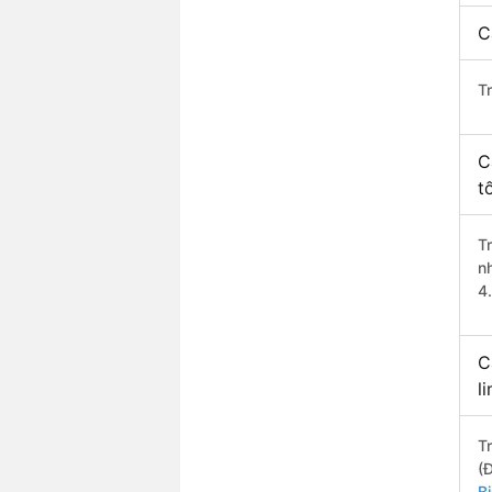
C
T
C
t
T
n
4
C
l
T
(
B