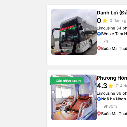
Danh Lợi (Đắ
0
star
(0 đánh g
Limousine 34 p
Bến xe Tam H
7h
Buôn Ma Thuộ
Phương Hồn
Xác nhận tức thì
4.3
star
(714 đ
Limousine 36 p
Ngã ba Nhơn 
9h30m
Buôn Ma Thuộ