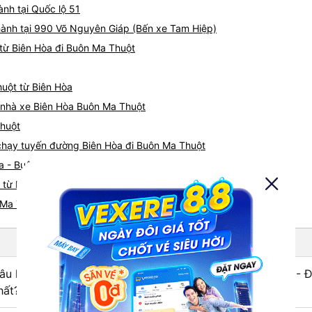
ành tại Quốc lộ 51
 hành tại 990 Võ Nguyên Giáp (Bến xe Tam Hiệp)
từ Biên Hòa đi Buôn Ma Thuột
huột từ Biên Hòa
á nhà xe Biên Hòa Buôn Ma Thuột
Thuột
e chạy tuyến đường Biên Hòa đi Buôn Ma Thuột
òa - Buôn Ma Thuột
từ Biên Hòa nhanh và uy tín nhất
 Ma Thuột
âu hỏi: Nhà xe đi Buôn Ma Thuột - Đắk Lắk từ Biên Hòa - 
hất?