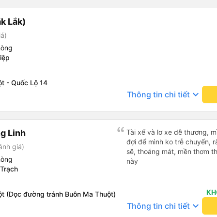
bảng thông tin), chứ không 
k Lắk)
iá)
hòng
iệp
t - Quốc Lộ 14
keyboard_arrow_down
Thông tin chi tiết
g Linh
Tài xế và lơ xe dễ thương, 
đợi để mình ko trễ chuyến, r
ánh giá)
sẽ, thoáng mát, mền thơm th
hòng
này
Trạch
KH
t (Dọc đường tránh Buôn Ma Thuột)
keyboard_arrow_down
Thông tin chi tiết