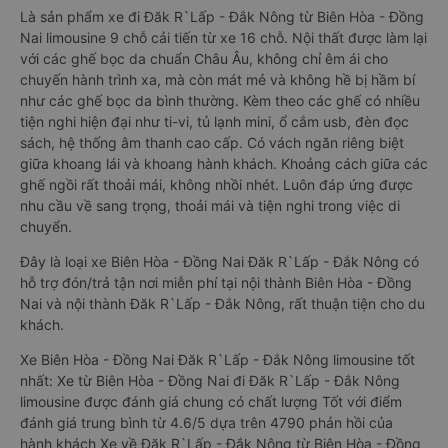
Là sản phẩm xe đi Đăk R`Lấp - Đắk Nông từ Biên Hòa - Đồng
Nai limousine 9 chỗ cải tiến từ xe 16 chỗ. Nội thất được làm lại
với các ghế bọc da chuẩn Châu Âu, không chỉ êm ái cho
chuyến hành trình xa, mà còn mát mẻ và không hề bị hầm bí
như các ghế bọc da bình thường. Kèm theo các ghế có nhiều
tiện nghi hiện đại như ti-vi, tủ lạnh mini, ổ cắm usb, đèn đọc
sách, hệ thống âm thanh cao cấp. Có vách ngăn riêng biệt
giữa khoang lái và khoang hành khách. Khoảng cách giữa các
ghế ngồi rất thoải mái, không nhồi nhét. Luôn đáp ứng được
nhu cầu về sang trọng, thoải mái và tiện nghi trong việc di
chuyển.
Đây là loại xe Biên Hòa - Đồng Nai Đăk R`Lấp - Đắk Nông có
hỗ trợ đón/trả tận nơi miễn phí tại nội thành Biên Hòa - Đồng
Nai và nội thành Đăk R`Lấp - Đắk Nông, rất thuận tiện cho du
khách.
Xe Biên Hòa - Đồng Nai Đăk R`Lấp - Đắk Nông limousine tốt
nhất: Xe từ Biên Hòa - Đồng Nai đi Đăk R`Lấp - Đắk Nông
limousine được đánh giá chung có chất lượng Tốt với điểm
đánh giá trung bình từ 4.6/5 dựa trên 4790 phản hồi của
hành khách Xe về Đăk R`Lấp - Đắk Nông từ Biên Hòa - Đồng