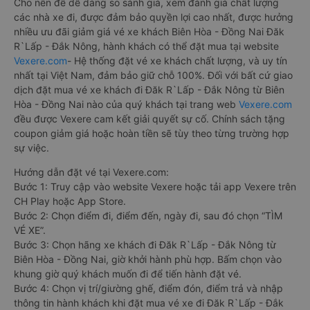
Cho nên để dễ dàng so sánh giá, xem đánh giá chất lượng
các nhà xe đi, được đảm bảo quyền lợi cao nhất, được hưởng
nhiều ưu đãi giảm giá vé xe khách Biên Hòa - Đồng Nai Đăk
R`Lấp - Đắk Nông, hành khách có thể đặt mua tại website
Vexere.com
- Hệ thống đặt vé xe khách chất lượng, và uy tín
nhất tại Việt Nam, đảm bảo giữ chỗ 100%. Đối với bất cứ giao
dịch đặt mua vé xe khách đi Đăk R`Lấp - Đắk Nông từ Biên
Hòa - Đồng Nai nào của quý khách tại trang web
Vexere.com
đều được Vexere cam kết giải quyết sự cố. Chính sách tặng
coupon giảm giá hoặc hoàn tiền sẽ tùy theo từng trường hợp
sự việc.
Hướng dẫn đặt vé tại Vexere.com:
Bước 1: Truy cập vào website Vexere hoặc tải app Vexere trên
CH Play hoặc App Store.
Bước 2: Chọn điểm đi, điểm đến, ngày đi, sau đó chọn “TÌM
VÉ XE”.
Bước 3: Chọn hãng xe khách đi Đăk R`Lấp - Đắk Nông từ
Biên Hòa - Đồng Nai, giờ khởi hành phù hợp. Bấm chọn vào
khung giờ quý khách muốn đi để tiến hành đặt vé.
Bước 4: Chọn vị trí/giường ghế, điểm đón, điểm trả và nhập
thông tin hành khách khi đặt mua vé xe đi Đăk R`Lấp - Đắk