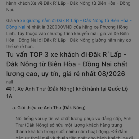
hành khách Xe về Đăk R`Lấp - Đắk Nông từ Biên Hòa - Đồng
Nai.
Giá vé
xe giường nằm đi Đăk R`Lấp - Đắk Nông từ Biên Hòa -
Đồng Nai
rẻ nhất là 320000VND của hãng xe Phương Hồng
Linh. Tùy thuộc vào chương trình khuyến mãi, giá vé Xe Biên
Hòa - Đồng Nai đi Đăk R`Lấp - Đắk Nông giường nằm này có
thể sẽ rẻ hơn.
Tư vấn TOP 3 xe khách đi Đăk R`Lấp -
Đắk Nông từ Biên Hòa - Đồng Nai chất
lượng cao, uy tín, giá rẻ nhất 08/2026
null
🚌 1. Xe Anh Thư (Đắk Nông) khởi hành tại Quốc Lộ
1A
a. Giới thiệu xe Anh Thư (Đắk Nông)
Nổi tiếng với uy tín và chất lượng phục vụ đẳng cấp, Anh
Thư (Đắk Nông) sở hữu một lượng khách hàng trung
thành khá lớn trong suốt nhiều năm hoạt động. Để đảm
bảo sự thoải mái và thuận tiện nhất cho hành khách, xe đi