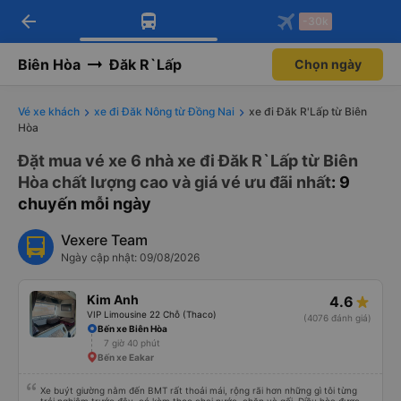
arrow_back
Tải app Vexere ngay!
Tải app Vexere
-30k
Mở app
Mở app
Nhận ưu đãi thành viên độc
-30k/ghế khi đặt vé máy bay qua
quyền
app
Biên Hòa
Đăk R`Lấp
Chọn ngày
Vé xe khách
xe đi Đăk Nông từ Đồng Nai
xe đi Đăk R'Lấp từ Biên
Hòa
Đặt mua vé xe 6 nhà xe đi Đăk R`Lấp từ Biên
Hòa chất lượng cao và giá vé ưu đãi nhất
: 9
chuyến mỗi ngày
Vexere Team
Ngày cập nhật: 09/08/2026
Kim Anh
4.6
VIP Limousine 22 Chỗ (Thaco)
(4076 đánh giá)
Bến xe Biên Hòa
7 giờ 40 phút
Bến xe Eakar
Xe buýt giường nằm đến BMT rất thoải mái, rộng rãi hơn những gì tôi từng