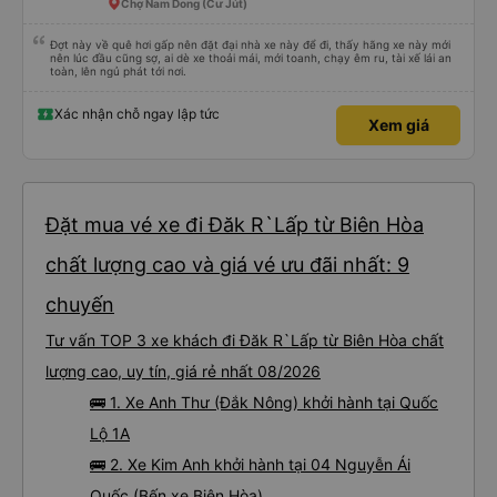
Chợ Nam Dong (Cư Jút)
Đợt này về quê hơi gấp nên đặt đại nhà xe này để đi, thấy hãng xe này mới
nên lúc đầu cũng sợ, ai dè xe thoải mái, mới toanh, chạy êm ru, tài xế lái an
toàn, lên ngủ phát tới nơi.
Xác nhận chỗ ngay lập tức
Xem giá
Đặt mua vé xe đi Đăk R`Lấp từ Biên Hòa
chất lượng cao và giá vé ưu đãi nhất: 9
chuyến
Tư vấn TOP 3 xe khách đi Đăk R`Lấp từ Biên Hòa chất
lượng cao, uy tín, giá rẻ nhất 08/2026
🚌 1. Xe Anh Thư (Đắk Nông) khởi hành tại Quốc
Lộ 1A
🚌 2. Xe Kim Anh khởi hành tại 04 Nguyễn Ái
Quốc (Bến xe Biên Hòa)