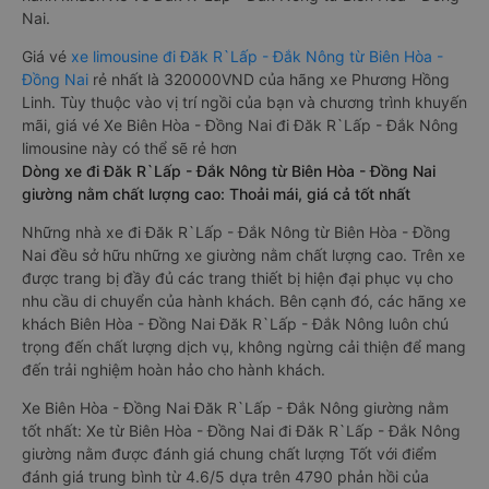
Nai.
Giá vé
xe limousine đi Đăk R`Lấp - Đắk Nông từ Biên Hòa -
Đồng Nai
rẻ nhất là 320000VND của hãng xe Phương Hồng
Linh. Tùy thuộc vào vị trí ngồi của bạn và chương trình khuyến
mãi, giá vé Xe Biên Hòa - Đồng Nai đi Đăk R`Lấp - Đắk Nông
limousine này có thể sẽ rẻ hơn
Dòng xe đi Đăk R`Lấp - Đắk Nông từ Biên Hòa - Đồng Nai
giường nằm chất lượng cao: Thoải mái, giá cả tốt nhất
Những nhà xe đi Đăk R`Lấp - Đắk Nông từ Biên Hòa - Đồng
Nai đều sở hữu những xe giường nằm chất lượng cao. Trên xe
được trang bị đầy đủ các trang thiết bị hiện đại phục vụ cho
nhu cầu di chuyển của hành khách. Bên cạnh đó, các hãng xe
khách Biên Hòa - Đồng Nai Đăk R`Lấp - Đắk Nông luôn chú
trọng đến chất lượng dịch vụ, không ngừng cải thiện để mang
đến trải nghiệm hoàn hảo cho hành khách.
Xe Biên Hòa - Đồng Nai Đăk R`Lấp - Đắk Nông giường nằm
tốt nhất: Xe từ Biên Hòa - Đồng Nai đi Đăk R`Lấp - Đắk Nông
giường nằm được đánh giá chung chất lượng Tốt với điểm
đánh giá trung bình từ 4.6/5 dựa trên 4790 phản hồi của