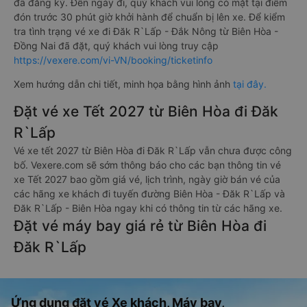
đã đăng ký. Đến ngày đi, quý khách vui lòng có mặt tại điểm
đón trước 30 phút giờ khởi hành để chuẩn bị lên xe. Để kiểm
tra tình trạng vé xe đi Đăk R`Lấp - Đắk Nông từ Biên Hòa -
Đồng Nai đã đặt, quý khách vui lòng truy cập
https://vexere.com/vi-VN/booking/ticketinfo
Xem hướng dẫn chi tiết, minh họa bằng hình ảnh
tại đây.
Đặt vé xe Tết 2027 từ Biên Hòa đi Đăk
R`Lấp
Vé xe tết 2027 từ Biên Hòa đi Đăk R`Lấp vẫn chưa được công
bố. Vexere.com sẽ sớm thông báo cho các bạn thông tin vé
xe Tết 2027 bao gồm giá vé, lịch trình, ngày giờ bán vé của
các hãng xe khách đi tuyến đường Biên Hòa - Đăk R`Lấp và
Đăk R`Lấp - Biên Hòa ngay khi có thông tin từ các hãng xe.
Đặt vé máy bay giá rẻ từ Biên Hòa đi
Đăk R`Lấp
Ứng dụng đặt vé Xe khách, Máy bay,