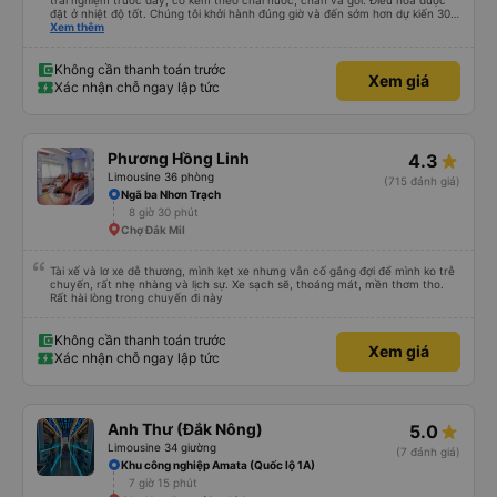
trải nghiệm trước đây, có kèm theo chai nước, chăn và gối. Điều hòa được
đặt ở nhiệt độ tốt. Chúng tôi khởi hành đúng giờ và đến sớm hơn dự kiến 30
phút. Tài xế rất tuyệt so với những tài xế khác ở Việt Nam! Không quá nhiều
Xem thêm
tiếng còi xe, không có nhạc lớn hoặc tiếng ồn khác và cảm giác lái xe an
toàn nên rất dễ ngủ. Tôi rất vui vì đã đặt qua Vexere và có vị trí xe buýt trên
GPS và biển số xe vì tôi phải tìm kiếm xung quanh bến xe để tìm thấy nó, đây
Không cần thanh toán trước
Xem giá
là vấn đề của bến xe Đà Lạt (không phải tất cả các xe buýt đều có bảng
Xác nhận chỗ ngay lập tức
thông tin), chứ không phải của công ty.
Phương Hồng Linh
4.3
Limousine 36 phòng
(715 đánh giá)
Ngã ba Nhơn Trạch
8 giờ 30 phút
Chợ Đắk Mil
Tài xế và lơ xe dễ thương, mình kẹt xe nhưng vẫn cố gắng đợi để mình ko trễ
chuyến, rất nhẹ nhàng và lịch sự. Xe sạch sẽ, thoáng mát, mền thơm tho.
Rất hài lòng trong chuyến đi này
Không cần thanh toán trước
Xem giá
Xác nhận chỗ ngay lập tức
Anh Thư (Đắk Nông)
5.0
Limousine 34 giường
(7 đánh giá)
Khu công nghiệp Amata (Quốc lộ 1A)
7 giờ 15 phút