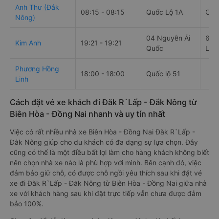
Anh Thư (Đắk
08:15 - 08:15
Quốc Lộ 1A
Chợ
Nông)
04 Nguyễn Ái
6 N
Kim Anh
19:21 - 19:21
Quốc
Lắk
Phương Hồng
18:00 - 18:00
Quốc lộ 51
Linh
Cách đặt vé xe khách đi Đăk R`Lấp - Đắk Nông từ
Biên Hòa - Đồng Nai nhanh và uy tín nhất
Việc có rất nhiều nhà xe Biên Hòa - Đồng Nai Đăk R`Lấp -
Đắk Nông giúp cho du khách có đa dạng sự lựa chọn. Đây
cũng có thể là một điều bất lợi làm cho hàng khách không biết
nên chọn nhà xe nào là phù hợp với mình. Bên cạnh đó, việc
đảm bảo giữ chỗ, có được chỗ ngồi yêu thích sau khi đặt vé
xe đi Đăk R`Lấp - Đắk Nông từ Biên Hòa - Đồng Nai giữa nhà
xe với khách hàng sau khi đặt trực tiếp vẫn chưa được đảm
bảo 100%.