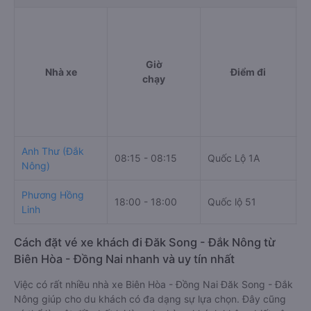
Giờ
Nhà xe
Điểm đi
chạy
Anh Thư (Đắk
08:15 - 08:15
Quốc Lộ 1A
C
Nông)
Phương Hồng
18:00 - 18:00
Quốc lộ 51
Linh
Cách đặt vé xe khách đi Đăk Song - Đắk Nông từ
Biên Hòa - Đồng Nai nhanh và uy tín nhất
Việc có rất nhiều nhà xe Biên Hòa - Đồng Nai Đăk Song - Đắk
Nông giúp cho du khách có đa dạng sự lựa chọn. Đây cũng