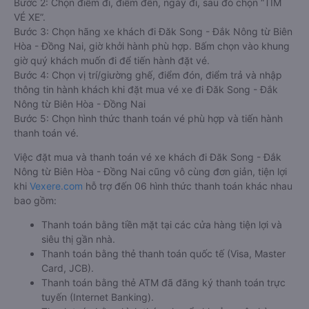
Bước 2: Chọn điểm đi, điểm đến, ngày đi, sau đó chọn “TÌM
VÉ XE”.
Bước 3: Chọn hãng xe khách đi Đăk Song - Đắk Nông từ Biên
Hòa - Đồng Nai, giờ khởi hành phù hợp. Bấm chọn vào khung
giờ quý khách muốn đi để tiến hành đặt vé.
Bước 4: Chọn vị trí/giường ghế, điểm đón, điểm trả và nhập
thông tin hành khách khi đặt mua vé xe đi Đăk Song - Đắk
Nông từ Biên Hòa - Đồng Nai
Bước 5: Chọn hình thức thanh toán vé phù hợp và tiến hành
thanh toán vé.
Việc đặt mua và thanh toán vé xe khách đi Đăk Song - Đắk
Nông từ Biên Hòa - Đồng Nai cũng vô cùng đơn giản, tiện lợi
khi
Vexere.com
hỗ trợ đến 06 hình thức thanh toán khác nhau
bao gồm:
Thanh toán bằng tiền mặt tại các cửa hàng tiện lợi và
siêu thị gần nhà.
Thanh toán bằng thẻ thanh toán quốc tế (Visa, Master
Card, JCB).
Thanh toán bằng thẻ ATM đã đăng ký thanh toán trực
tuyến (Internet Banking).