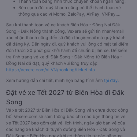
Thanh toán bằng hình thức chuyển khoản ngân hàng.
Bên cạnh đó, quý khách cũng có thể thanh toán vé
thông qua các ví Momo, ZaloPay, AirPay, VNPay,…
Sau khi thanh toán vé xe khách Biên Hòa - Đồng Nai Đăk
Song - Đắk Nông thành công, Vexere sẽ gửi tin nhắn/email
xác nhận thành công đến số điện thoại/email mà quý khách
đã đăng ký. Đến ngày đi, quý khách vui lòng có mặt tại điểm
đón trước 30 phút giờ khởi hành để chuẩn bị lên xe. Để kiểm
tra tình trạng vé xe đi Đăk Song - Đắk Nông từ Biên Hòa -
Đồng Nai đã đặt, quý khách vui lòng truy cập
https://vexere.com/vi-VN/booking/ticketinfo
Xem hướng dẫn chi tiết, minh họa bằng hình ảnh
tại đây.
Đặt vé xe Tết 2027 từ Biên Hòa đi Đăk
Song
Vé xe tết 2027 từ Biên Hòa đi Đăk Song vẫn chưa được công
bố. Vexere.com sẽ sớm thông báo cho các bạn thông tin vé
xe Tết 2027 bao gồm giá vé, lịch trình, ngày giờ bán vé của
các hãng xe khách đi tuyến đường Biên Hòa - Đăk Song và
Đăk Song - Biên Hòa ngay khi có thông tin từ các hãng xe.