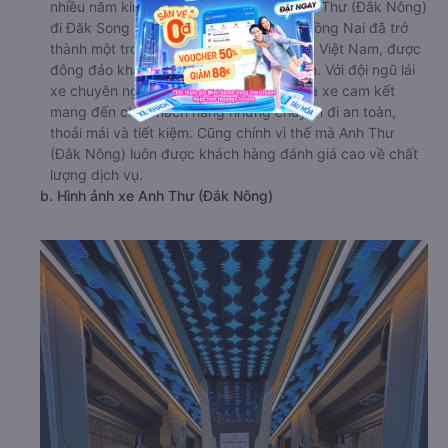
nhiều năm kinh nghiệm trong ngành, Anh Thư (Đắk Nông)
đi Đăk Song - Đắk Nông từ Biên Hòa - Đồng Nai đã trở
thành một trong những nhà xe hàng đầu Việt Nam, được
đông đảo khách hàng tin tưởng lựa chọn. Với đội ngũ lái
xe chuyên nghiệp, giàu kinh nghiệm, nhà xe cam kết
mang đến cho khách hàng những chuyến đi an toàn,
thoải mái và tiết kiệm. Cũng chính vì thế mà Anh Thư
(Đắk Nông) luôn được khách hàng đánh giá cao về chất
lượng dịch vụ.
b. Hình ảnh xe Anh Thư (Đắk Nông)