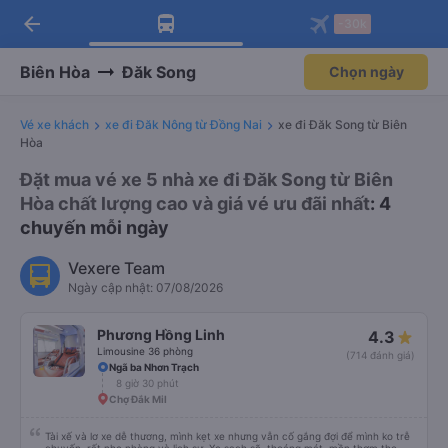
arrow_back
Tải app Vexere ngay!
Tải app Vexere
-30k
Mở app
Mở app
Nhận ưu đãi thành viên độc
-30k/ghế khi đặt vé máy bay qua
quyền
app
Biên Hòa
Đăk Song
Chọn ngày
Vé xe khách
xe đi Đăk Nông từ Đồng Nai
xe đi Đăk Song từ Biên
Hòa
Đặt mua vé xe 5 nhà xe đi Đăk Song từ Biên
Hòa chất lượng cao và giá vé ưu đãi nhất
: 4
chuyến mỗi ngày
Vexere Team
Ngày cập nhật: 07/08/2026
Phương Hồng Linh
4.3
Limousine 36 phòng
(714 đánh giá)
Ngã ba Nhơn Trạch
8 giờ 30 phút
Chợ Đắk Mil
Tài xế và lơ xe dễ thương, mình kẹt xe nhưng vẫn cố gắng đợi để mình ko trễ