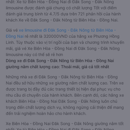
nhất: Xe từ Biên Hòa - Đồng Nai đi Đăk Song - Đắk Nông
limousine được đánh giá chung có chất lượng Tốt với điểm
đánh giá trung bình từ 4.7/5 dựa trên 721 phản hồi của hành
khách Xe về Đăk Song - Đắk Nông từ Biên Hòa - Đồng Nai.
Giá vé
xe limousine đi Đăk Song - Đắk Nông từ Biên Hòa -
Đồng Nai
rẻ nhất là 320000VND của hãng xe Phương Hồng
Linh. Tùy thuộc vào vị trí ngồi của bạn và chương trình khuyến
mãi, giá vé Xe Biên Hòa - Đồng Nai đi Đăk Song - Đắk Nông
limousine này có thể sẽ rẻ hơn
Dòng xe đi Đăk Song - Đắk Nông từ Biên Hòa - Đồng Nai
giường nằm chất lượng cao: Thoải mái, giá cả tốt nhất
Những nhà xe đi Đăk Song - Đắk Nông từ Biên Hòa - Đồng
Nai đều sở hữu những xe giường nằm chất lượng cao. Trên xe
được trang bị đầy đủ các trang thiết bị hiện đại phục vụ cho
nhu cầu di chuyển của hành khách. Bên cạnh đó, các hãng xe
khách Biên Hòa - Đồng Nai Đăk Song - Đắk Nông luôn chú
trọng đến chất lượng dịch vụ, không ngừng cải thiện để mang
đến trải nghiệm hoàn hảo cho hành khách.
Xe Biên Hòa - Đồng Nai Đăk Song - Đắk Nông giường nằm tốt
nhất: Xe từ Biên Hòa - Đồng Nai đi Đăk Song - Đắk Nông