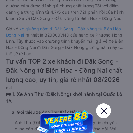
giường nằm được đánh giá chung chất lượng Tốt với điểm
đánh giá trung bình từ 4.7/5 dựa trên 721 phản hồi của hành
khách Xe về Đăk Song - Đắk Nông từ Biên Hòa - Đồng Nai.
Giá vé
xe giường nằm đi Đăk Song - Đắk Nông từ Biên Hòa -
Đồng Nai
rẻ nhất là 320000VND của hãng xe Phương Hồng
Linh. Tùy thuộc vào chương trình khuyến mãi, giá vé Xe Biên
Hòa - Đồng Nai đi Đăk Song - Đắk Nông giường nằm này có
thể sẽ rẻ hơn.
Tư vấn TOP 2 xe khách đi Đăk Song -
Đắk Nông từ Biên Hòa - Đồng Nai chất
lượng cao, uy tín, giá rẻ nhất 08/2026
null
🚌 1. Xe Anh Thư (Đắk Nông) khởi hành tại Quốc Lộ
1A
a. Giới thiệu xe Anh Thư (Đắk Nông)
Anh Thư (Đắk Nông) là hãng xe khách uy tín chuyên
cung cấp dịch vụ vận tải hành khách đường dài. Với