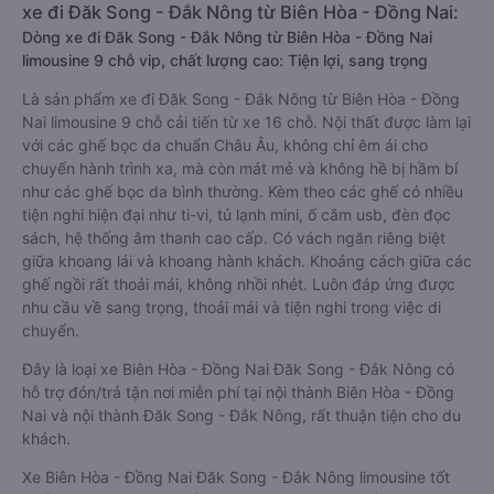
xe đi Đăk Song - Đắk Nông từ Biên Hòa - Đồng Nai:
Dòng xe đi Đăk Song - Đắk Nông từ Biên Hòa - Đồng Nai
limousine 9 chỗ vip, chất lượng cao: Tiện lợi, sang trọng
Là sản phẩm xe đi Đăk Song - Đắk Nông từ Biên Hòa - Đồng
Nai limousine 9 chỗ cải tiến từ xe 16 chỗ. Nội thất được làm lại
với các ghế bọc da chuẩn Châu Âu, không chỉ êm ái cho
chuyến hành trình xa, mà còn mát mẻ và không hề bị hầm bí
như các ghế bọc da bình thường. Kèm theo các ghế có nhiều
tiện nghi hiện đại như ti-vi, tủ lạnh mini, ổ cắm usb, đèn đọc
sách, hệ thống âm thanh cao cấp. Có vách ngăn riêng biệt
giữa khoang lái và khoang hành khách. Khoảng cách giữa các
ghế ngồi rất thoải mái, không nhồi nhét. Luôn đáp ứng được
nhu cầu về sang trọng, thoải mái và tiện nghi trong việc di
chuyển.
Đây là loại xe Biên Hòa - Đồng Nai Đăk Song - Đắk Nông có
hỗ trợ đón/trả tận nơi miễn phí tại nội thành Biên Hòa - Đồng
Nai và nội thành Đăk Song - Đắk Nông, rất thuận tiện cho du
khách.
Xe Biên Hòa - Đồng Nai Đăk Song - Đắk Nông limousine tốt