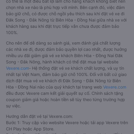
có thể là một điều bất lợi làm cho hàng khách không biết nên
chọn nhà xe nào là phù hợp với mình. Bên cạnh đó, việc đảm
bảo giữ chỗ, có được chỗ ngồi yêu thích sau khi đặt vé xe đi
Đăk Song - Đắk Nông từ Biên Hòa - Đồng Nai giữa nhà xe với
khách hàng sau khi đặt trực tiếp vẫn chưa được đảm bảo
100%.
Cho nên để dễ dàng so sánh giá, xem đánh giá chất lượng
các nhà xe đi, được đảm bảo quyền lợi cao nhất, được hưởng
nhiều ưu đãi giảm giá vé xe khách Biên Hòa - Đồng Nai Đăk
Song - Đắk Nông, hành khách có thể đặt mua tại website
Vexere.com
- Hệ thống đặt vé xe khách chất lượng, và uy tín
nhất tại Việt Nam, đảm bảo giữ chỗ 100%. Đối với bất cứ giao
dịch đặt mua vé xe khách đi Đăk Song - Đắk Nông từ Biên
Hòa - Đồng Nai nào của quý khách tại trang web
Vexere.com
đều được Vexere cam kết giải quyết sự cố. Chính sách tặng
coupon giảm giá hoặc hoàn tiền sẽ tùy theo từng trường hợp
sự việc.
Hướng dẫn đặt vé tại Vexere.com:
Bước 1: Truy cập vào website Vexere hoặc tải app Vexere trên
CH Play hoặc App Store.