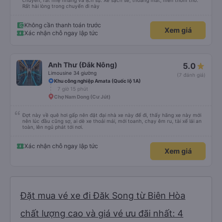
chuyến, rất nhẹ nhàng và lịch sự. Xe sạch sẽ, thoáng mát, mền thơm tho.
Rất hài lòng trong chuyến đi này
Không cần thanh toán trước
Xem giá
Xác nhận chỗ ngay lập tức
Anh Thư (Đắk Nông)
5.0
Limousine 34 giường
(7 đánh giá)
Khu công nghiệp Amata (Quốc lộ 1A)
7 giờ 15 phút
Chợ Nam Dong (Cư Jút)
Đợt này về quê hơi gấp nên đặt đại nhà xe này để đi, thấy hãng xe này mới
nên lúc đầu cũng sợ, ai dè xe thoải mái, mới toanh, chạy êm ru, tài xế lái an
toàn, lên ngủ phát tới nơi.
Xác nhận chỗ ngay lập tức
Xem giá
Đặt mua vé xe đi Đăk Song từ Biên Hòa
chất lượng cao và giá vé ưu đãi nhất: 4