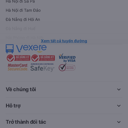
Hà Nội đi Sa Pa
Hà Nội đi Tam Đảo
Đà Nẵng đi Hội An
Đà Nẵng đi Huế
Hải Phòng đi Hà Nội
Xem tất cả tuyến đường
keyboard_arrow_down
Về chúng tôi
keyboard_arrow_down
Hỗ trợ
keyboard_arrow_down
Trở thành đối tác