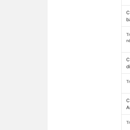
C
b
T
n
C
d
T
C
A
T