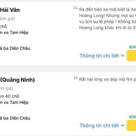
Hải Vân
Ra đến bên xe mới biết là 
Hoàng Long! Nhưng mọi sự tố
ánh giá)
vụ lịch sự lễ phép ! Không b
chỗ
Hoàng Long khác khi đi từ S
ến xe Tam Hiệp
KH
ã ba Diễn Châu
keyboard_arrow_down
Thông tin chi tiết
(Quảng Ninh)
Rất hài lòng xe đẹp mà NV ph
nh giá)
ằm 40 chỗ
ến xe Tam Hiệp
KH
ã ba Diễn Châu
keyboard_arrow_down
Thông tin chi tiết