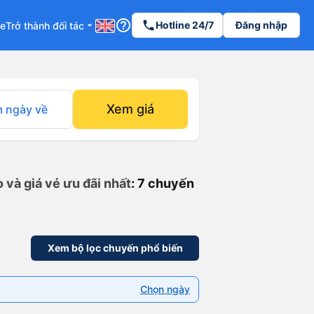
help_outline
phone
Hotline 24/7
Đăng nhập
re
Trở thành đối tác
arrow_drop_down
Xem giá
 ngày về
 và giá vé ưu đãi nhất
: 7 chuyến
Xem bộ lọc chuyến phổ biến
Chọn ngày