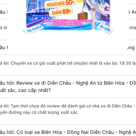
âu hỏi: Nhà xe đi Biên Hòa - Đồng Nai Diễn Châu - Nghệ A
rả lời: Chuyến xe có giờ xuất phát sớm nhất vào lúc 11:20 là của n
âu hỏi: Nhà xe đi Diễn Châu - Nghệ An từ Biên Hòa - Đồng 
rả lời: Chuyến xe có giờ xuất phát trễ (muộn) nhất là vào lúc 18:30 
âu hỏi: Review xe đi Diễn Châu - Nghệ An từ Biên Hòa - Đồ
uất sắc, cao cấp nhất?
rả lời: Tạm thời chưa đủ review để đánh giá có nhà xe đi Diễn Châu 
uyến đường này có chất lượng xuất sắc.
âu hỏi: Có loại xe Biên Hòa - Đồng Nai Diễn Châu - Nghệ A