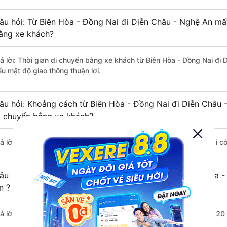
âu hỏi: Từ Biên Hòa - Đồng Nai đi Diễn Châu - Nghệ An mất
ằng xe khách?
rả lời: Thời gian di chuyển bằng xe khách từ Biên Hòa - Đồng Nai đi
ếu mật độ giao thông thuận lợi.
âu hỏi: Khoảng cách từ Biên Hòa - Đồng Nai đi Diễn Châu 
i chuyển bằng xe khách?
rả lời: Đoạn đường đi Diễn Châu - Nghệ An từ Biên Hòa - Đồng Nai c
âu hỏi: Mỗi ngày có bao nhiêu chuyến xe khách Biên Hòa -
n ?
rả lời: Trung bình mỗi ngày có khoảng 7 chuyến xe bắt đầu từ 11:20