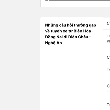
C
Những câu hỏi thường gặp
về tuyến xe từ Biên Hòa -
T
Đồng Nai đi Diễn Châu -
P
Nghệ An
C
T
C
-
Tr