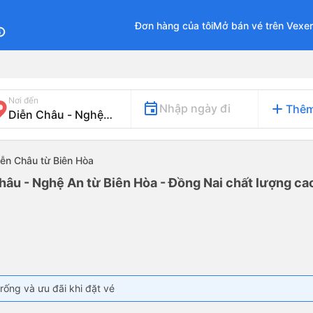
Đơn hàng của tôi
Mở bán vé trên Vexe
fo
Nơi đến
add
Nhập ngày đi
Thêm
iễn Châu từ Biên Hòa
hâu - Nghệ An từ Biên Hòa - Đồng Nai chất lượng cao
rống và ưu đãi khi đặt vé