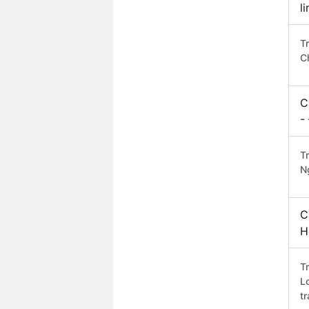
l
T
C
C
-
Tr
N
C
H
T
L
t