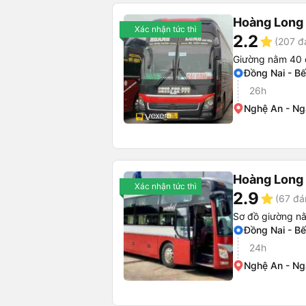
Hoàng Long 
Xác nhận tức thì
2.2
star
(207 đ
Giường nằm 40 
Đồng Nai - B
26h
Nghệ An - Ng
Hoàng Long 
Xác nhận tức thì
2.9
star
(67 đá
Sơ đồ giường n
Đồng Nai - B
24h
Nghệ An - Ng