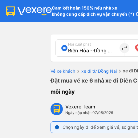
Cam kết hoàn 150% nếu nhà xe

không cung cấp dịch vụ vận chuyển (*)
in
Nơi xuất phát
import_export
xe đi D
Vé xe khách
xe đi từ Đồng Nai
Đặt mua vé xe 6 nhà xe đi Diễn C
mỗi ngày
Vexere Team
Ngày cập nhật: 07/08/2026
Chọn ngày đi để xem giá vé, số ghế t
info