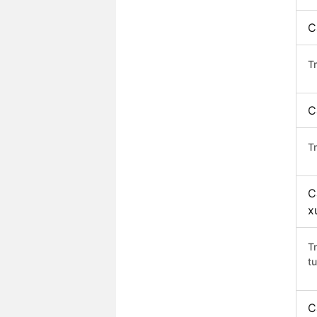
C
T
C
T
C
x
T
t
C