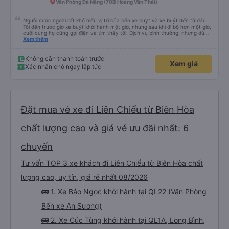
&quot;B Bạn bị sao vậy?&quot; Chuyện gì xảy ra với bạn vậy?&quot; Bây giờ
Văn Phòng Đà Nẵng (70B Hoàng Văn Thái)
là 2:30 và tôi đang nói về nó. ạn bằng xe bu lông Limousine. Tôi nghĩ tài xế
đã giúp tôi vì nhìn tôi quá ngu ngốc. Tôi vẫn đang nghĩ rằng sẽ rất nguy hiểm
nếu không có tài xế... Cảm ơn các bạn rất nhiều.
Người nước ngoài rất khó hiểu vị trí của bến xe buýt và xe buýt đến từ đâu.
Tôi đến trước giờ xe buýt khởi hành một giờ, nhưng sau khi đi bộ hơn một giờ,
cuối cùng họ cũng gọi điện và tìm thấy tôi. Dịch vụ bình thường, nhưng dù
sao thì tôi ngủ ngon hơn ở khách sạn vì tôi rất thoải mái. Sẽ tuyệt hơn nếu
Xem thêm
tiếng còi xe bớt to hơn. Nhưng tôi thích nó nên tôi cho điểm tối đa. Cảm ơn
bạn rất nhiều.
Không cần thanh toán trước
Xem giá
Xác nhận chỗ ngay lập tức
Đặt mua vé xe đi Liên Chiểu từ Biên Hòa
chất lượng cao và giá vé ưu đãi nhất: 6
chuyến
Tư vấn TOP 3 xe khách đi Liên Chiểu từ Biên Hòa chất
lượng cao, uy tín, giá rẻ nhất 08/2026
🚌 1. Xe Bảo Ngọc khởi hành tại QL22 (Văn Phòng
Bến xe An Sương)
🚌 2. Xe Cúc Tùng khởi hành tại QL1A, Long Bình,