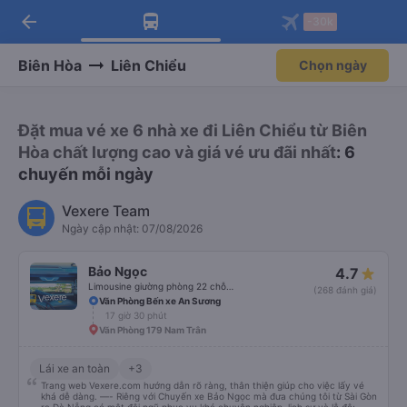
arrow_back
Tải app Vexere ngay!
Tải app Vexere
-30k
Mở app
Mở app
Nhận ưu đãi thành viên độc
-30k/ghế khi đặt vé máy bay qua
quyền
app
Biên Hòa
Liên Chiểu
Chọn ngày
Đặt mua vé xe 6 nhà xe đi Liên Chiểu từ Biên
Hòa chất lượng cao và giá vé ưu đãi nhất
: 6
chuyến mỗi ngày
Vexere Team
Ngày cập nhật: 07/08/2026
Bảo Ngọc
4.7
Limousine giường phòng 22 chỗ (WC)
(268 đánh giá)
Văn Phòng Bến xe An Sương
17 giờ 30 phút
Văn Phòng 179 Nam Trân
Lái xe an toàn
+3
Trang web Vexere.com hướng dẫn rõ ràng, thân thiện giúp cho việc lấy vé
khá dễ dàng. —- Riêng với Chuyến xe Bảo Ngọc mà đưa chúng tôi từ Sài Gòn