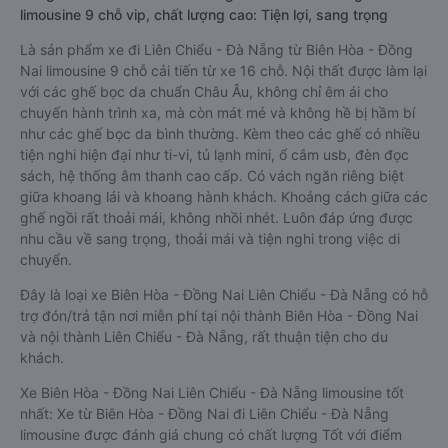
limousine 9 chỗ vip, chất lượng cao: Tiện lợi, sang trọng
Là sản phẩm xe đi Liên Chiểu - Đà Nẵng từ Biên Hòa - Đồng
Nai limousine 9 chỗ cải tiến từ xe 16 chỗ. Nội thất được làm lại
với các ghế bọc da chuẩn Châu Âu, không chỉ êm ái cho
chuyến hành trình xa, mà còn mát mẻ và không hề bị hầm bí
như các ghế bọc da bình thường. Kèm theo các ghế có nhiều
tiện nghi hiện đại như ti-vi, tủ lạnh mini, ổ cắm usb, đèn đọc
sách, hệ thống âm thanh cao cấp. Có vách ngăn riêng biệt
giữa khoang lái và khoang hành khách. Khoảng cách giữa các
ghế ngồi rất thoải mái, không nhồi nhét. Luôn đáp ứng được
nhu cầu về sang trọng, thoải mái và tiện nghi trong việc di
chuyển.
Đây là loại xe Biên Hòa - Đồng Nai Liên Chiểu - Đà Nẵng có hỗ
trợ đón/trả tận nơi miễn phí tại nội thành Biên Hòa - Đồng Nai
và nội thành Liên Chiểu - Đà Nẵng, rất thuận tiện cho du
khách.
Xe Biên Hòa - Đồng Nai Liên Chiểu - Đà Nẵng limousine tốt
nhất: Xe từ Biên Hòa - Đồng Nai đi Liên Chiểu - Đà Nẵng
limousine được đánh giá chung có chất lượng Tốt với điểm