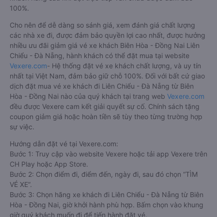
100%.
Cho nên để dễ dàng so sánh giá, xem đánh giá chất lượng
các nhà xe đi, được đảm bảo quyền lợi cao nhất, được hưởng
nhiều ưu đãi giảm giá vé xe khách Biên Hòa - Đồng Nai Liên
Chiểu - Đà Nẵng, hành khách có thể đặt mua tại website
Vexere.com
- Hệ thống đặt vé xe khách chất lượng, và uy tín
nhất tại Việt Nam, đảm bảo giữ chỗ 100%. Đối với bất cứ giao
dịch đặt mua vé xe khách đi Liên Chiểu - Đà Nẵng từ Biên
Hòa - Đồng Nai nào của quý khách tại trang web
Vexere.com
đều được Vexere cam kết giải quyết sự cố. Chính sách tặng
coupon giảm giá hoặc hoàn tiền sẽ tùy theo từng trường hợp
sự việc.
Hướng dẫn đặt vé tại Vexere.com:
Bước 1: Truy cập vào website Vexere hoặc tải app Vexere trên
CH Play hoặc App Store.
Bước 2: Chọn điểm đi, điểm đến, ngày đi, sau đó chọn “TÌM
VÉ XE”.
Bước 3: Chọn hãng xe khách đi Liên Chiểu - Đà Nẵng từ Biên
Hòa - Đồng Nai, giờ khởi hành phù hợp. Bấm chọn vào khung
giờ quý khách muốn đi để tiến hành đặt vé.