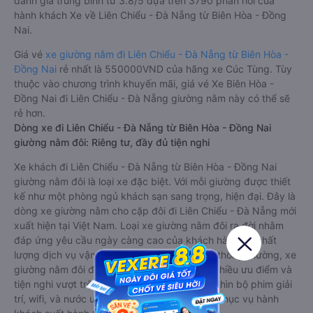
đánh giá trung bình từ 3.8/5 dựa trên 3790 phản hồi của
hành khách Xe về Liên Chiểu - Đà Nẵng từ Biên Hòa - Đồng
Nai.
Giá vé
xe giường nằm đi Liên Chiểu - Đà Nẵng từ Biên Hòa -
Đồng Nai
rẻ nhất là 550000VND của hãng xe Cúc Tùng. Tùy
thuộc vào chương trình khuyến mãi, giá vé Xe Biên Hòa -
Đồng Nai đi Liên Chiểu - Đà Nẵng giường nằm này có thể sẽ
rẻ hơn.
Dòng xe đi Liên Chiểu - Đà Nẵng từ Biên Hòa - Đồng Nai
giường nằm đôi: Riêng tư, đầy đủ tiện nghi
Xe khách đi Liên Chiểu - Đà Nẵng từ Biên Hòa - Đồng Nai
giường nằm đôi là loại xe đặc biệt. Với mỗi giường được thiết
kế như một phòng ngủ khách sạn sang trọng, hiện đại. Đây là
dòng xe giường nằm cho cặp đôi đi Liên Chiểu - Đà Nẵng mới
xuất hiện tại Việt Nam. Loại xe giường nằm đôi ra đời nhằm
đáp ứng yêu cầu ngày càng cao của khách hàng về chất
lượng dịch vụ vận tải. So với xe giường nằm thông thường, xe
giường nằm đôi đi Liên Chiểu - Đà Nẵng có nhiều ưu điểm và
tiện nghi vượt trội. Màn hình LCD với hàng nghìn bộ phim giải
trí, wifi, và nước uống và chăn đắp miễn phí phục vụ hành