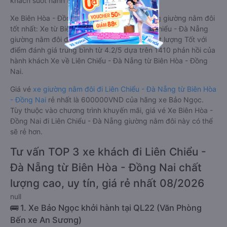
khách suốt hành trình.
Xe Biên Hòa - Đồng Nai Liên Chiểu - Đà Nẵng giường nằm đôi
tốt nhất: Xe từ Biên Hòa - Đồng Nai đi Liên Chiểu - Đà Nẵng
giường nằm đôi được đánh giá chung có chất lượng Tốt với
điểm đánh giá trung bình từ 4.2/5 dựa trên 1410 phản hồi của
hành khách Xe về Liên Chiểu - Đà Nẵng từ Biên Hòa - Đồng
Nai.
Giá vé
xe giường nằm đôi đi Liên Chiểu - Đà Nẵng từ Biên Hòa
- Đồng Nai
rẻ nhất là 600000VND của hãng xe Bảo Ngọc.
Tùy thuộc vào chương trình khuyến mãi, giá vé Xe Biên Hòa -
Đồng Nai đi Liên Chiểu - Đà Nẵng giường nằm đôi này có thể
sẽ rẻ hơn.
Tư vấn TOP 3 xe khách đi Liên Chiểu -
Đà Nẵng từ Biên Hòa - Đồng Nai chất
lượng cao, uy tín, giá rẻ nhất 08/2026
null
🚌 1. Xe Bảo Ngọc khởi hành tại QL22 (Văn Phòng
Bến xe An Sương)