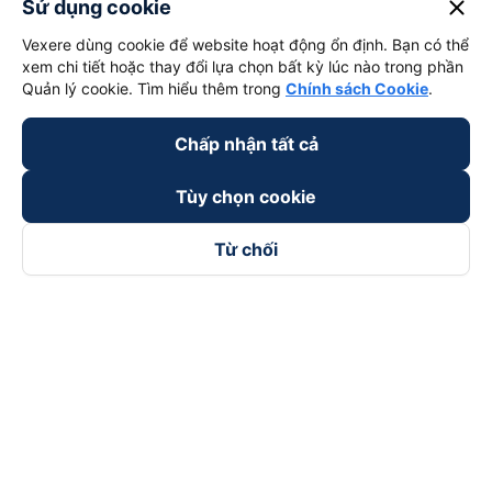
close
Sử dụng cookie
Vexere dùng cookie để website hoạt động ổn định. Bạn có thể
xem chi tiết hoặc thay đổi lựa chọn bất kỳ lúc nào trong phần
Quản lý cookie. Tìm hiểu thêm trong
Chính sách Cookie
.
Chấp nhận tất cả
Tùy chọn cookie
Từ chối
Theo dõi chúng tôi trên
Facebook
Tiktok
Youtube
Công ty TNHH Thương Mại Dịch Vụ Vexere
Địa chỉ đăng ký kinh doanh: 8C Chữ Đồng Tử, Phường Tân
Sơn Nhất, TP. Hồ Chí Minh, Việt Nam
Địa chỉ
:
Lầu 2, toà nhà H3 Circo Hoàng Diệu, 384 Hoàng Diệu,
Phường Khánh Hội, TP Hồ Chí Minh, Việt Nam