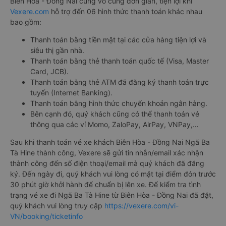
Biên Hòa - Đồng Nai cũng vô cùng đơn giản, tiện lợi khi
Vexere.com
hỗ trợ đến 06 hình thức thanh toán khác nhau
bao gồm:
Thanh toán bằng tiền mặt tại các cửa hàng tiện lợi và
siêu thị gần nhà.
Thanh toán bằng thẻ thanh toán quốc tế (Visa, Master
Card, JCB).
Thanh toán bằng thẻ ATM đã đăng ký thanh toán trực
tuyến (Internet Banking).
Thanh toán bằng hình thức chuyển khoản ngân hàng.
Bên cạnh đó, quý khách cũng có thể thanh toán vé
thông qua các ví Momo, ZaloPay, AirPay, VNPay,…
Sau khi thanh toán vé xe khách Biên Hòa - Đồng Nai Ngã Ba
Tà Hine thành công, Vexere sẽ gửi tin nhắn/email xác nhận
thành công đến số điện thoại/email mà quý khách đã đăng
ký. Đến ngày đi, quý khách vui lòng có mặt tại điểm đón trước
30 phút giờ khởi hành để chuẩn bị lên xe. Để kiểm tra tình
trạng vé xe đi Ngã Ba Tà Hine từ Biên Hòa - Đồng Nai đã đặt,
quý khách vui lòng truy cập
https://vexere.com/vi-
VN/booking/ticketinfo