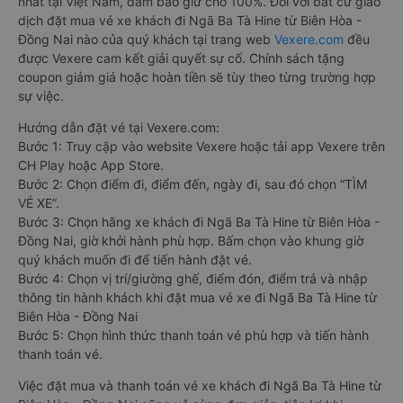
nhất tại Việt Nam, đảm bảo giữ chỗ 100%. Đối với bất cứ giao
dịch đặt mua vé xe khách đi Ngã Ba Tà Hine từ Biên Hòa -
Đồng Nai nào của quý khách tại trang web
Vexere.com
đều
được Vexere cam kết giải quyết sự cố. Chính sách tặng
coupon giảm giá hoặc hoàn tiền sẽ tùy theo từng trường hợp
sự việc.
Hướng dẫn đặt vé tại Vexere.com:
Bước 1: Truy cập vào website Vexere hoặc tải app Vexere trên
CH Play hoặc App Store.
Bước 2: Chọn điểm đi, điểm đến, ngày đi, sau đó chọn “TÌM
VÉ XE”.
Bước 3: Chọn hãng xe khách đi Ngã Ba Tà Hine từ Biên Hòa -
Đồng Nai, giờ khởi hành phù hợp. Bấm chọn vào khung giờ
quý khách muốn đi để tiến hành đặt vé.
Bước 4: Chọn vị trí/giường ghế, điểm đón, điểm trả và nhập
thông tin hành khách khi đặt mua vé xe đi Ngã Ba Tà Hine từ
Biên Hòa - Đồng Nai
Bước 5: Chọn hình thức thanh toán vé phù hợp và tiến hành
thanh toán vé.
Việc đặt mua và thanh toán vé xe khách đi Ngã Ba Tà Hine từ