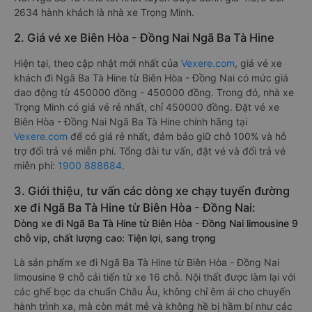
2634 hành khách là nhà xe Trọng Minh.
2. Giá vé xe Biên Hòa - Đồng Nai Ngã Ba Tà Hine
Hiện tại, theo cập nhật mới nhất của
Vexere.com
, giá vé xe
khách đi Ngã Ba Tà Hine từ Biên Hòa - Đồng Nai có mức giá
dao động từ 450000 đồng - 450000 đồng. Trong đó, nhà xe
Trọng Minh có giá vé rẻ nhất, chỉ 450000 đồng. Đặt vé xe
Biên Hòa - Đồng Nai Ngã Ba Tà Hine chính hãng tại
Vexere.com
để có giá rẻ nhất, đảm bảo giữ chỗ 100% và hỗ
trợ đổi trả vé miễn phí. Tổng đài tư vấn, đặt vé và đổi trả vé
miễn phí:
1900 888684
.
3. Giới thiệu, tư vấn các dòng xe chạy tuyến đường
xe đi Ngã Ba Tà Hine từ Biên Hòa - Đồng Nai:
Dòng xe đi Ngã Ba Tà Hine từ Biên Hòa - Đồng Nai limousine 9
chỗ vip, chất lượng cao: Tiện lợi, sang trọng
Là sản phẩm xe đi Ngã Ba Tà Hine từ Biên Hòa - Đồng Nai
limousine 9 chỗ cải tiến từ xe 16 chỗ. Nội thất được làm lại với
các ghế bọc da chuẩn Châu Âu, không chỉ êm ái cho chuyến
hành trình xa, mà còn mát mẻ và không hề bị hầm bí như các