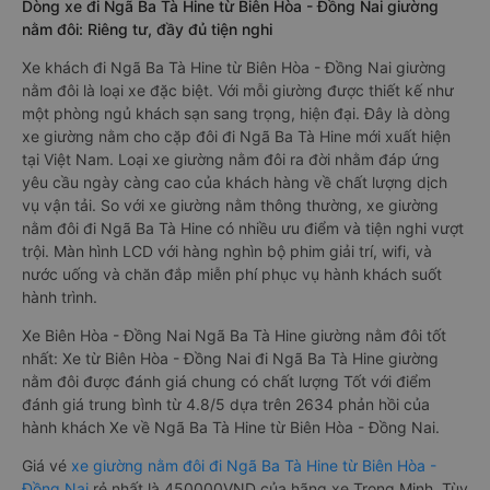
Dòng xe đi Ngã Ba Tà Hine từ Biên Hòa - Đồng Nai giường
nằm đôi: Riêng tư, đầy đủ tiện nghi
Xe khách đi Ngã Ba Tà Hine từ Biên Hòa - Đồng Nai giường
nằm đôi là loại xe đặc biệt. Với mỗi giường được thiết kế như
một phòng ngủ khách sạn sang trọng, hiện đại. Đây là dòng
xe giường nằm cho cặp đôi đi Ngã Ba Tà Hine mới xuất hiện
tại Việt Nam. Loại xe giường nằm đôi ra đời nhằm đáp ứng
yêu cầu ngày càng cao của khách hàng về chất lượng dịch
vụ vận tải. So với xe giường nằm thông thường, xe giường
nằm đôi đi Ngã Ba Tà Hine có nhiều ưu điểm và tiện nghi vượt
trội. Màn hình LCD với hàng nghìn bộ phim giải trí, wifi, và
nước uống và chăn đắp miễn phí phục vụ hành khách suốt
hành trình.
Xe Biên Hòa - Đồng Nai Ngã Ba Tà Hine giường nằm đôi tốt
nhất: Xe từ Biên Hòa - Đồng Nai đi Ngã Ba Tà Hine giường
nằm đôi được đánh giá chung có chất lượng Tốt với điểm
đánh giá trung bình từ 4.8/5 dựa trên 2634 phản hồi của
hành khách Xe về Ngã Ba Tà Hine từ Biên Hòa - Đồng Nai.
Giá vé
xe giường nằm đôi đi Ngã Ba Tà Hine từ Biên Hòa -
Đồng Nai
rẻ nhất là 450000VND của hãng xe Trọng Minh. Tùy