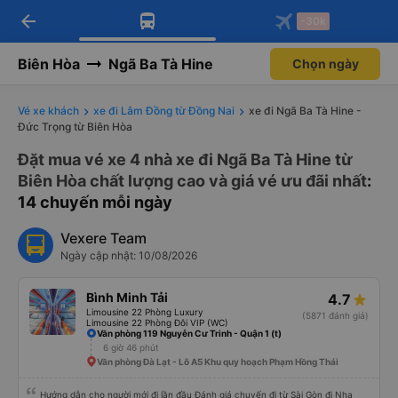
arrow_back
Tải app Vexere ngay!
Tải app Vexere
-30k
Mở app
Mở app
Nhận ưu đãi thành viên độc
-30k/ghế khi đặt vé máy bay qua
quyền
app
Biên Hòa
Ngã Ba Tà Hine
Chọn ngày
Vé xe khách
xe đi Lâm Đồng từ Đồng Nai
xe đi Ngã Ba Tà Hine -
Đức Trọng từ Biên Hòa
Đặt mua vé xe 4 nhà xe đi Ngã Ba Tà Hine từ
Biên Hòa chất lượng cao và giá vé ưu đãi nhất
:
14 chuyến mỗi ngày
Vexere Team
Ngày cập nhật: 10/08/2026
Bình Minh Tải
4.7
Limousine 22 Phòng Luxury
(5871 đánh giá)
Limousine 22 Phòng Đôi VIP (WC)
Văn phòng 119 Nguyễn Cư Trinh - Quận 1 (t)
6 giờ 46 phút
Văn phòng Đà Lạt - Lô A5 Khu quy hoạch Phạm Hồng Thái
Hướng dẫn cho người mới đi lần đầu Đánh giá chuyến đi từ Sài Gòn đi Nha