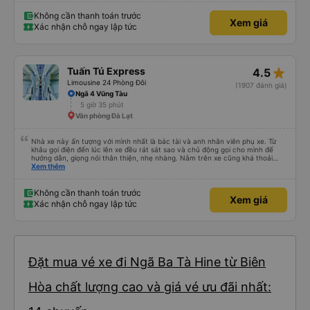
Không cần thanh toán trước
Xem giá
Xác nhận chỗ ngay lập tức
star_rate
Tuấn Tú Express
4.5
Limousine 24 Phòng Đôi
(1907 đánh giá)
Ngã 4 Vũng Tàu
5 giờ 35 phút
Văn phòng Đà Lạt
Nhà xe này ấn tượng với mình nhất là bác tài và anh nhân viên phụ xe. Từ
khâu gọi điện đến lúc lên xe đều rát sát sao và chủ động gọi cho mình để
hướng dẫn, giọng nói thân thiện, nhẹ nhàng. Nằm trên xe cũng khá thoải
mái, chăn nệm nước suối đầy đủ. Chuyến xe của mình hầu hết là các cô bác
Xem thêm
lớn tuổi thế nên khi hít thở sẽ thấy có một chút mùi người già Lúc xuống xe,
điểm thả của mình ban đầu dự kiến là Ngã 3 Sợi ( Nha Trang ) và bắt Grab
nhưng các anh hướng dẫn mình xuống ở đây không có ma nào dám chở đâu
Không cần thanh toán trước
Xem giá
( vì đây là địa bàn của thế lực xe ôm ngầm, dân chơi cỏ kẹo ke...) Và thế là
Xác nhận chỗ ngay lập tức
mình được chở xuống Ngã 3 thành , nơi sáng sủa an toàn hơn. Một Chuyến
xe được biết thêm nhiều câu chuyện mới. Cảm ơn nhà xe đã giúp đỡ
Đặt mua vé xe đi Ngã Ba Tà Hine từ Biên
Hòa chất lượng cao và giá vé ưu đãi nhất: