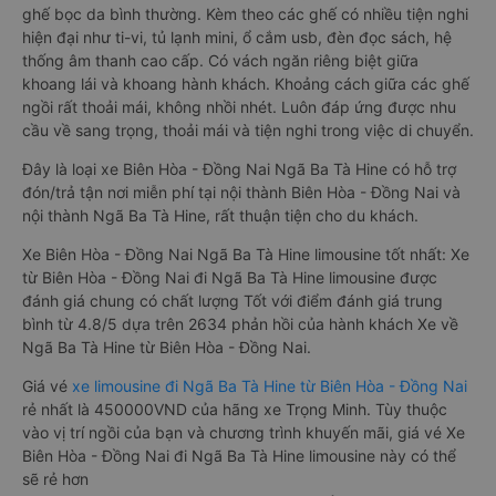
ghế bọc da bình thường. Kèm theo các ghế có nhiều tiện nghi
hiện đại như ti-vi, tủ lạnh mini, ổ cắm usb, đèn đọc sách, hệ
thống âm thanh cao cấp. Có vách ngăn riêng biệt giữa
khoang lái và khoang hành khách. Khoảng cách giữa các ghế
ngồi rất thoải mái, không nhồi nhét. Luôn đáp ứng được nhu
cầu về sang trọng, thoải mái và tiện nghi trong việc di chuyển.
Đây là loại xe Biên Hòa - Đồng Nai Ngã Ba Tà Hine có hỗ trợ
đón/trả tận nơi miễn phí tại nội thành Biên Hòa - Đồng Nai và
nội thành Ngã Ba Tà Hine, rất thuận tiện cho du khách.
Xe Biên Hòa - Đồng Nai Ngã Ba Tà Hine limousine tốt nhất: Xe
từ Biên Hòa - Đồng Nai đi Ngã Ba Tà Hine limousine được
đánh giá chung có chất lượng Tốt với điểm đánh giá trung
bình từ 4.8/5 dựa trên 2634 phản hồi của hành khách Xe về
Ngã Ba Tà Hine từ Biên Hòa - Đồng Nai.
Giá vé
xe limousine đi Ngã Ba Tà Hine từ Biên Hòa - Đồng Nai
rẻ nhất là 450000VND của hãng xe Trọng Minh. Tùy thuộc
vào vị trí ngồi của bạn và chương trình khuyến mãi, giá vé Xe
Biên Hòa - Đồng Nai đi Ngã Ba Tà Hine limousine này có thể
sẽ rẻ hơn