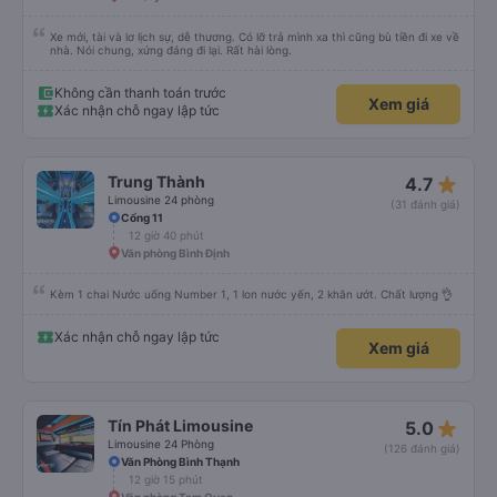
Xe mới, tài và lơ lịch sự, dễ thương. Có lỡ trả mình xa thì cũng bù tiền đi xe về
nhà. Nói chung, xứng đáng đi lại. Rất hài lòng.
Không cần thanh toán trước
Xem giá
Xác nhận chỗ ngay lập tức
star_rate
Trung Thành
4.7
Limousine 24 phòng
(31 đánh giá)
Cổng 11
12 giờ 40 phút
Văn phòng Bình Định
Kèm 1 chai Nước uống Number 1, 1 lon nước yến, 2 khăn ướt. Chất lượng 👌
Xác nhận chỗ ngay lập tức
Xem giá
star_rate
Tín Phát Limousine
5.0
Limousine 24 Phòng
(126 đánh giá)
Văn Phòng Bình Thạnh
12 giờ 15 phút