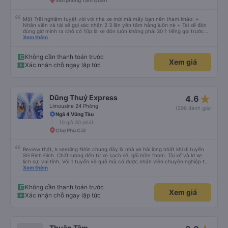
Văn phòng Tam Quan
Một Trãi nghiệm tuyệt vời với nhà xe mới mà mấy bạn nên tham khảo: +
Nhân viên và tài xế gọi xác nhận 2 3 lần yên tâm hẵng luôn nè + Tài xế đón
đúng giờ mình ra chờ có 10p là xe đón luôn không phải 30 1 tiếng gọi trước
đợi cực + Xe mới, xịn, thơm và Đặt biệt là cực kỳ ưng mền gối trên xe luôn
Xem thêm
nha. Bình thường toàn gối da nằm đau cả cổ mà đây gối này nhà xe đổi hết
luôn qua gối dạng lông êm cực. + Giường rộng cực kỳ, có móc treo dép ở
trên không bị vướng chân như các xe khác mình từng đi + Tài xế lơ xe nhiệt
Không cần thanh toán trước
Xem giá
tình hỗ trợ hỏi đón trả cực bao nhiệt tình nhẹ nhàn luôn nha + Trên xe còn
Xác nhận chỗ ngay lập tức
có bánh nước, khăn lạnh. Tới trạm tài xế còn tinh ý chuẩn bị thêm khăn lạnh
ở trạm dừng nữa. 10đ cho sự tinh tế của nhà xe nha.
star_rate
Dũng Thuỷ Express
4.6
Limousine 24 Phòng
(296 đánh giá)
Ngã 4 Vũng Tàu
10 giờ 30 phút
Chợ Phù Cát
Review thật, k seeding Nhìn chung đây là nhà xe hài lòng nhất khi đi tuyến
SG Bình Định. Chất lượng đến từ xe sạch sẽ, gối mền thơm. Tài xế và lơ xe
lịch sự, vui tính. Với 1 tuyến về quê mà có được nhân viên chuyên nghiệp thế
này là điểm cộng lớn, thường chỉ đi mấy tuyến du lịch mới có. Về xe thì có
Xem thêm
cổng sạc usb c là điểm cộng, phù hợp với dây sạc bây giờ. Xe đón/trả nhiều
điểm dọc cung đường nên thuận tiện cho khách. Lần sau đi Bình Định nhất
định ủng hộ tiếp nhà xe này. Chúc chủ xe làm ăn phát đạt mua thêm nhiều
Không cần thanh toán trước
Xem giá
xe chạy thêm nhiều khung giờ nữa và nâng cao tiêu chuẩn tuyến. Nếu xét
Xác nhận chỗ ngay lập tức
điểm trừ thì chỉ có thgian trả khách, team VXR set lệch với thực tế
Thuận Tâm