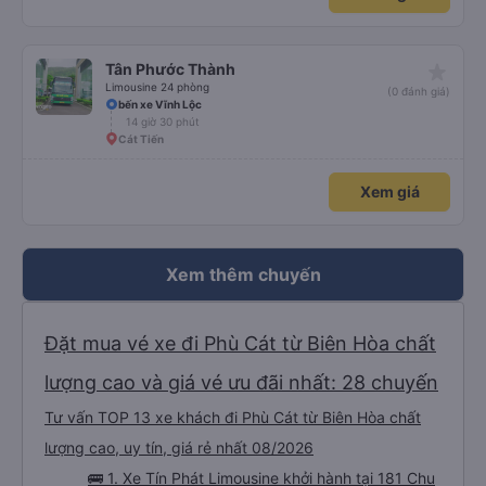
sạch sẽ. Hk có mùi khó chiệu như những trạm khác. Mà hình như nhà xe này
chạy ra tới quãng ngãi.và trả khách dọc quốc lộ 1a Nên Rất là tiện cho mn
luôn😍 Mình đi chuyến xe mình hk chê chổ nào đc luôn.xe rất là mới luôn.
T.XẾ chạy rất em hk bị dồng như những xe khác❤️. Chúc nhà xe ngày càng
phát triển mạnh hơn🥰
star_rate
Tân Phước Thành
Limousine 24 phòng
(0 đánh giá)
bến xe Vĩnh Lộc
14 giờ 30 phút
Cát Tiến
Xem giá
Xem thêm chuyến
Đặt mua vé xe đi Phù Cát từ Biên Hòa chất
lượng cao và giá vé ưu đãi nhất: 28 chuyến
Tư vấn TOP 13 xe khách đi Phù Cát từ Biên Hòa chất
lượng cao, uy tín, giá rẻ nhất 08/2026
🚌 1. Xe Tín Phát Limousine khởi hành tại 181 Chu