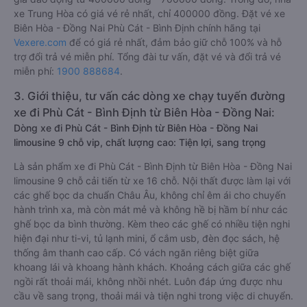
xe Trung Hòa có giá vé rẻ nhất, chỉ 400000 đồng. Đặt vé xe
Biên Hòa - Đồng Nai Phù Cát - Bình Định chính hãng tại
Vexere.com
để có giá rẻ nhất, đảm bảo giữ chỗ 100% và hỗ
trợ đổi trả vé miễn phí. Tổng đài tư vấn, đặt vé và đổi trả vé
miễn phí:
1900 888684
.
3. Giới thiệu, tư vấn các dòng xe chạy tuyến đường
xe đi Phù Cát - Bình Định từ Biên Hòa - Đồng Nai:
Dòng xe đi Phù Cát - Bình Định từ Biên Hòa - Đồng Nai
limousine 9 chỗ vip, chất lượng cao: Tiện lợi, sang trọng
Là sản phẩm xe đi Phù Cát - Bình Định từ Biên Hòa - Đồng Nai
limousine 9 chỗ cải tiến từ xe 16 chỗ. Nội thất được làm lại với
các ghế bọc da chuẩn Châu Âu, không chỉ êm ái cho chuyến
hành trình xa, mà còn mát mẻ và không hề bị hầm bí như các
ghế bọc da bình thường. Kèm theo các ghế có nhiều tiện nghi
hiện đại như ti-vi, tủ lạnh mini, ổ cắm usb, đèn đọc sách, hệ
thống âm thanh cao cấp. Có vách ngăn riêng biệt giữa
khoang lái và khoang hành khách. Khoảng cách giữa các ghế
ngồi rất thoải mái, không nhồi nhét. Luôn đáp ứng được nhu
cầu về sang trọng, thoải mái và tiện nghi trong việc di chuyển.