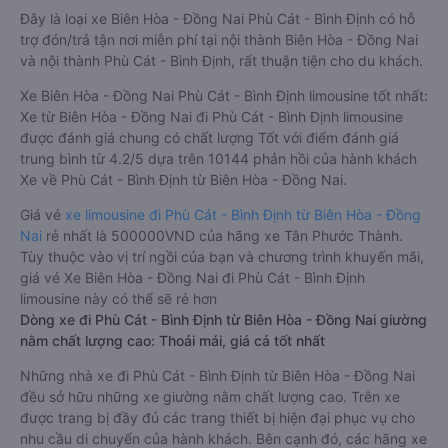
Đây là loại xe Biên Hòa - Đồng Nai Phù Cát - Bình Định có hỗ
trợ đón/trả tận nơi miễn phí tại nội thành Biên Hòa - Đồng Nai
và nội thành Phù Cát - Bình Định, rất thuận tiện cho du khách.
Xe Biên Hòa - Đồng Nai Phù Cát - Bình Định limousine tốt nhất:
Xe từ Biên Hòa - Đồng Nai đi Phù Cát - Bình Định limousine
được đánh giá chung có chất lượng Tốt với điểm đánh giá
trung bình từ 4.2/5 dựa trên 10144 phản hồi của hành khách
Xe về Phù Cát - Bình Định từ Biên Hòa - Đồng Nai.
Giá vé
xe limousine đi Phù Cát - Bình Định từ Biên Hòa - Đồng
Nai
rẻ nhất là 500000VND của hãng xe Tân Phước Thành.
Tùy thuộc vào vị trí ngồi của bạn và chương trình khuyến mãi,
giá vé Xe Biên Hòa - Đồng Nai đi Phù Cát - Bình Định
limousine này có thể sẽ rẻ hơn
Dòng xe đi Phù Cát - Bình Định từ Biên Hòa - Đồng Nai giường
nằm chất lượng cao: Thoải mái, giá cả tốt nhất
Những nhà xe đi Phù Cát - Bình Định từ Biên Hòa - Đồng Nai
đều sở hữu những xe giường nằm chất lượng cao. Trên xe
được trang bị đầy đủ các trang thiết bị hiện đại phục vụ cho
nhu cầu di chuyển của hành khách. Bên cạnh đó, các hãng xe