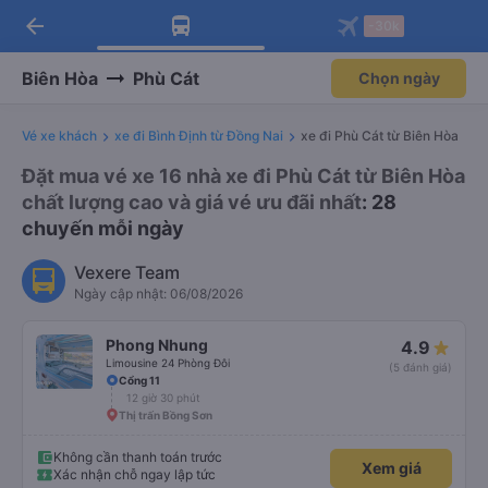
arrow_back
Tải app Vexere ngay!
Tải app Vexere
-30k
Mở app
Mở app
Nhận ưu đãi thành viên độc
-30k/ghế khi đặt vé máy bay qua
quyền
app
Biên Hòa
Phù Cát
Chọn ngày
Vé xe khách
xe đi Bình Định từ Đồng Nai
xe đi Phù Cát từ Biên Hòa
Đặt mua vé xe 16 nhà xe đi Phù Cát từ Biên Hòa
chất lượng cao và giá vé ưu đãi nhất
: 28
chuyến mỗi ngày
Vexere Team
Ngày cập nhật: 06/08/2026
Phong Nhung
4.9
Limousine 24 Phòng Đôi
(5 đánh giá)
Cổng 11
12 giờ 30 phút
Thị trấn Bồng Sơn
Không cần thanh toán trước
Xem giá
Xác nhận chỗ ngay lập tức