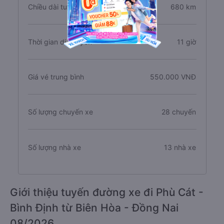
Chiều dài tuyến đường
680 km
Thời gian di chuyển
11 giờ
Giá vé trung bình
550.000 VNĐ
Số lượng chuyến xe
28 chuyến
Số lượng nhà xe
13 nhà xe
Giới thiệu tuyến đường xe đi Phù Cát -
Bình Định từ Biên Hòa - Đồng Nai
08/2026