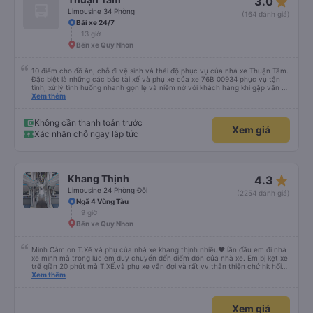
star_rate
3.0
Limousine 34 Phòng
(164 đánh giá)
Bãi xe 24/7
13 giờ
Bến xe Quy Nhơn
10 điểm cho đồ ăn, chỗ đi vệ sinh và thái độ phục vụ của nhà xe Thuận Tâm.
Đặc biệt là những các bác tài xế và phụ xe của xe 76B 00934 phục vụ tận
tình, xử lý tình huống nhanh gọn lẹ và niềm nở với khách hàng khi gặp vấn đề
không may. Mình đặt xe lúc 6:00 không may không gửi được xe máy ở lại,
Xem thêm
phải chạy vòng vòng mất 15p gửi xe, các bác tài sẵn sàng tìm chỗ đậu để
chờ và hướng dẫn tận tình 10 điểm cho dịch vụ 😚😚😚
Không cần thanh toán trước
Xem giá
Xác nhận chỗ ngay lập tức
star_rate
Khang Thịnh
4.3
Limousine 24 Phòng Đôi
(2254 đánh giá)
Ngã 4 Vũng Tàu
9 giờ
Bến xe Quy Nhơn
Mình Cảm ơn T.Xế và phụ của nhà xe khang thịnh nhiều❤️ lần đầu em đi nhà
xe mình mà trong lúc em duy chuyển đến điểm đón của nhà xe. Em bị kẹt xe
trể giần 20 phút mà T.XẾ.và phụ xe vẫn đợi và rất vv thân thiện chứ hk hối
mình như những nhà xe khác. Xe mình đi là loại xe 24p đôi . xe có rèm kéo
Xem thêm
nên mình thấy rất là riêng tư và đầy đầy đủ tiện nghi .xe đi từ sài gòn về quy
nhơn xe dùng tới 3 trạm dùng chân .xe dùng 2 trạm để mn đi wc ở cây xăng
.và 1 trạm. Dùng cho mn ăn ún. Dù 2 trạm dùng ở cây xăng để xe nộp nhiên
Xem giá
liệu và cho mn đi wc nhưng nhà wc của cây xăng nhà xe này dùng rất chi là