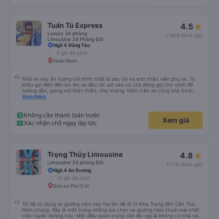
Tuấn Tú Express
4.5
Luxury 34 phòng
(1903 đánh giá)
Limousine 24 Phòng Đôi
Ngã 4 Vũng Tàu
9 giờ 40 phút
Hoài Nhơn
Nhà xe này ấn tượng với mình nhất là bác tài và anh nhân viên phụ xe. Từ
khâu gọi điện đến lúc lên xe đều rát sát sao và chủ động gọi cho mình để
hướng dẫn, giọng nói thân thiện, nhẹ nhàng. Nằm trên xe cũng khá thoải
mái, chăn nệm nước suối đầy đủ. Chuyến xe của mình hầu hết là các cô bác
Xem thêm
lớn tuổi thế nên khi hít thở sẽ thấy có một chút mùi người già Lúc xuống xe,
điểm thả của mình ban đầu dự kiến là Ngã 3 Sợi ( Nha Trang ) và bắt Grab
nhưng các anh hướng dẫn mình xuống ở đây không có ma nào dám chở đâu
Không cần thanh toán trước
Xem giá
( vì đây là địa bàn của thế lực xe ôm ngầm, dân chơi cỏ kẹo ke...) Và thế là
Xác nhận chỗ ngay lập tức
mình được chở xuống Ngã 3 thành , nơi sáng sủa an toàn hơn. Một Chuyến
xe được biết thêm nhiều câu chuyện mới. Cảm ơn nhà xe đã giúp đỡ
Trọng Thủy Limousine
4.8
Limousine 24 phòng Đôi
(1731 đánh giá)
Ngã 4 An Sương
10 giờ 45 phút
Bến xe Phù Cát
Tôi đã sử dụng xe giường nằm này hai lần để đi từ Nha Trang đến Cần Thơ.
Nhìn chung, đây là một trong những lựa chọn xe giường nằm thoải mái nhất
trên tuyến đường này. Một điều quan trọng cần đề cập là không có nhà vệ