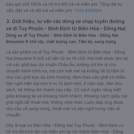
bảo giữ chỗ 100% và hỗ trợ đổi trả vé miễn phí. Tổng đài tư
vấn, đặt vé và đổi trả vé miễn phí:
1900 888684
.
3. Giới thiệu, tư vấn các dòng xe chạy tuyến đường
xe đi Tuy Phước - Bình Định từ Biên Hòa - Đồng Nai:
Dòng xe đi Tuy Phước - Bình Định từ Biên Hòa - Đồng Nai
limousine 9 chỗ vip, chất lượng cao: Tiện lợi, sang trọng
Là sản phẩm xe đi Tuy Phước - Bình Định từ Biên Hòa - Đồng
Nai limousine 9 chỗ cải tiến từ xe 16 chỗ. Nội thất được làm lại
với các ghế bọc da chuẩn Châu Âu, không chỉ êm ái cho
chuyến hành trình xa, mà còn mát mẻ và không hề bị hầm bí
như các ghế bọc da bình thường. Kèm theo các ghế có nhiều
tiện nghi hiện đại như ti-vi, tủ lạnh mini, ổ cắm usb, đèn đọc
sách, hệ thống âm thanh cao cấp. Có vách ngăn riêng biệt
giữa khoang lái và khoang hành khách. Khoảng cách giữa các
ghế ngồi rất thoải mái, không nhồi nhét. Luôn đáp ứng được
nhu cầu về sang trọng, thoải mái và tiện nghi trong việc di
chuyển.
Đây là loại xe Biên Hòa - Đồng Nai Tuy Phước - Bình Định có
hỗ trợ đón/trả tận nơi miễn phí tại nội thành Biên Hòa - Đồng