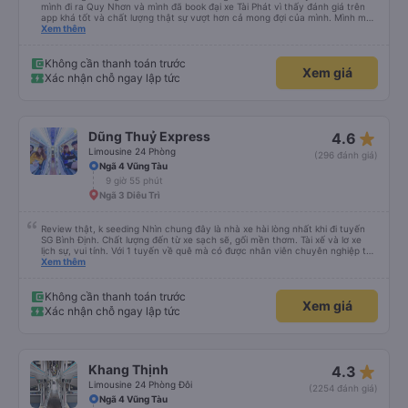
mình đi ra Quy Nhơn và mình đã book đại xe Tài Phát vì thấy đánh giá trên
app khá tốt và chất lượng thật sự vượt hơn cả mong đợi của mình. Mình mua
giường đôi và vừa đủ cho 2 người. Nhân viên của nhà xe phải nói là siêu nhiệt
Xem thêm
tình và dễ thương. Trước chuyến đi mình có gọi cho bên tổng đài thì anh
nhân viên hỗ trợ mình nói chuyện siêu nhẹ nhàng và vui vẻ . Lúc mình lên xe
trung chuyển và lên xe lớn thì luôn hỗ trợ xách vali giùm tụi mình. Trên xe thì
Không cần thanh toán trước
Xem giá
có cả bánh và sữa miễn phí cho khách còn chuẩn bị cả thuốc say xe, dép,
Xác nhận chỗ ngay lập tức
mền, gối và đặc biệt là có gối ôm. Nchung là phải chấm nhà xe 10 sao mới
đủ !!!
star_rate
Dũng Thuỷ Express
4.6
Limousine 24 Phòng
(296 đánh giá)
Ngã 4 Vũng Tàu
9 giờ 55 phút
Ngã 3 Diêu Trì
Review thật, k seeding Nhìn chung đây là nhà xe hài lòng nhất khi đi tuyến
SG Bình Định. Chất lượng đến từ xe sạch sẽ, gối mền thơm. Tài xế và lơ xe
lịch sự, vui tính. Với 1 tuyến về quê mà có được nhân viên chuyên nghiệp thế
này là điểm cộng lớn, thường chỉ đi mấy tuyến du lịch mới có. Về xe thì có
Xem thêm
cổng sạc usb c là điểm cộng, phù hợp với dây sạc bây giờ. Xe đón/trả nhiều
điểm dọc cung đường nên thuận tiện cho khách. Lần sau đi Bình Định nhất
định ủng hộ tiếp nhà xe này. Chúc chủ xe làm ăn phát đạt mua thêm nhiều
Không cần thanh toán trước
Xem giá
xe chạy thêm nhiều khung giờ nữa và nâng cao tiêu chuẩn tuyến. Nếu xét
Xác nhận chỗ ngay lập tức
điểm trừ thì chỉ có thgian trả khách, team VXR set lệch với thực tế
star_rate
Khang Thịnh
4.3
Limousine 24 Phòng Đôi
(2254 đánh giá)
Ngã 4 Vũng Tàu