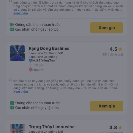
quý công ty nên: 1) kiểm tra và dán tem hành lý cho khách theo màu của
từng chuyến tránh mất mát và nhầm chuyến khi tập kết hàng lên xe. vì mình
có 2 chuyến sài gòn và cần thơ đợi chung 1 khung giờ, 1 địa điểm. vì là khách
thân thiết của quý công ty nên rất hài lòng và tin tưởng. tuy nhiên rất mong
Xem thêm
muốn đội ngũ nhân viên anh chị em nhà xe cùng nhau cải thiện ngày một
phát triển. 2) đồng nhất về cách giao tiếp và CSKH nhẹ nhàng, chu đáo nữa
thì chắc chắn quy công ty là nhà xe được yêu thích và lựa chọn số 1 quy
Không cần thanh toán trước
Xem giá
nhơn. rất cảm ơn quý anh chị em cty cũng như chị Thảo đã lắng nghe và
Xác nhận chỗ ngay lập tức
tiếp nhận. " khách hàng thân thiết nhiều năm của nhà xe từ thời sinh viên"
Rạng Đông Buslines
4.5
Limousine 24 Phòng VIP
(1811 đánh giá)
Limousine 34 phòng
Ngã 3 Vũng Tàu
10 giờ
Phù Cát
lần đầu đi xe này cũng sợ giống như mấy đánh giá tiêu cực đã đọc trên
vexere nhưng mà kh ạ. xe sạch, xuất phát sớm hơn dự kiến 8 phút, tới nơi
cũng sớm hơn 1 tiếng. ấn tượng: + xe chạy êm + tài xế và lơ xe đều thân
thiện dễ thương. thật ra cũng kh tiếp xúc nhiều+ lắm nhưng cá nhân mình
Xem thêm
cảm thấy vậy + đồ ăn tối đa dạng, nêm nếm thì tùy người thấy hợp, cá nhân
mình thấy kh hợp lắm nhưng chưa đến mức tệ mình đi chuyến quảng ngãi -
an sương, xe dừng đúng 3 lần (cả ăn tối) cho khách đi vệ sinh. cái hay ở đây
Không cần thanh toán trước
Xem giá
là khi gần tới chỗ ăn tối sẽ có loa thông báo, loa báo là dừng 30p nhưng thực
Xác nhận chỗ ngay lập tức
tế chỉ dừng khoảng 25p, chắc do khách đã lên đông đủ. tóm lại thì lần đầu đi
xe này và sẽ có lần sau nếu có dịp, ấn tượng tốt
Trọng Thủy Limousine
4.8
Limousine 24 phòng Đôi
(1731 đánh giá)