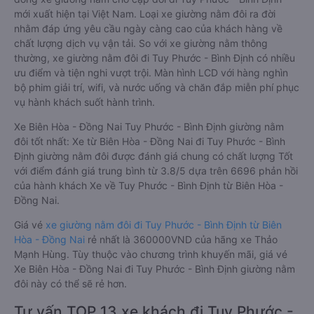
mới xuất hiện tại Việt Nam. Loại xe giường nằm đôi ra đời
nhằm đáp ứng yêu cầu ngày càng cao của khách hàng về
chất lượng dịch vụ vận tải. So với xe giường nằm thông
thường, xe giường nằm đôi đi Tuy Phước - Bình Định có nhiều
ưu điểm và tiện nghi vượt trội. Màn hình LCD với hàng nghìn
bộ phim giải trí, wifi, và nước uống và chăn đắp miễn phí phục
vụ hành khách suốt hành trình.
Xe Biên Hòa - Đồng Nai Tuy Phước - Bình Định giường nằm
đôi tốt nhất: Xe từ Biên Hòa - Đồng Nai đi Tuy Phước - Bình
Định giường nằm đôi được đánh giá chung có chất lượng Tốt
với điểm đánh giá trung bình từ 3.8/5 dựa trên 6696 phản hồi
của hành khách Xe về Tuy Phước - Bình Định từ Biên Hòa -
Đồng Nai.
Giá vé
xe giường nằm đôi đi Tuy Phước - Bình Định từ Biên
Hòa - Đồng Nai
rẻ nhất là 360000VND của hãng xe Thảo
Mạnh Hùng. Tùy thuộc vào chương trình khuyến mãi, giá vé
Xe Biên Hòa - Đồng Nai đi Tuy Phước - Bình Định giường nằm
đôi này có thể sẽ rẻ hơn.
Tư vấn TOP 13 xe khách đi Tuy Phước -