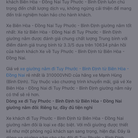
khách Biên Hòa - Đồng Nai Tuy Phước - Bình Định luôn chú
trọng đến chất lượng dịch vụ, không ngừng cải thiện để mang
đến trải nghiệm hoàn hảo cho hành khách.
Xe Biên Hòa - Đồng Nai Tuy Phước - Bình Định giường nằm tốt
nhất: Xe từ Biên Hòa - Đồng Nai đi Tuy Phước - Bình Định
giường nằm được đánh giá chung chất lượng Trung bình với
điểm đánh giá trung bình từ 3.3/5 dựa trên 10634 phản hồi
của hành khách Xe về Tuy Phước - Bình Định từ Biên Hòa -
Đồng Nai.
Giá vé
xe giường nằm đi Tuy Phước - Bình Định từ Biên Hòa -
Đồng Nai
rẻ nhất là 310000VND của hãng xe Mạnh Hùng
(Bình Định). Tùy thuộc vào chương trình khuyến mãi, giá vé Xe
Biên Hòa - Đồng Nai đi Tuy Phước - Bình Định giường nằm này
có thể sẽ rẻ hơn.
Dòng xe đi Tuy Phước - Bình Định từ Biên Hòa - Đồng Nai
giường nằm đôi: Riêng tư, đầy đủ tiện nghi
Xe khách đi Tuy Phước - Bình Định từ Biên Hòa - Đồng Nai
giường nằm đôi là loại xe đặc biệt. Với mỗi giường được thiết
kế như một phòng ngủ khách sạn sang trọng, hiện đại. Đây là
dòng xe giường nằm cho cặp đôi đi Tuy Phước - Bình Định