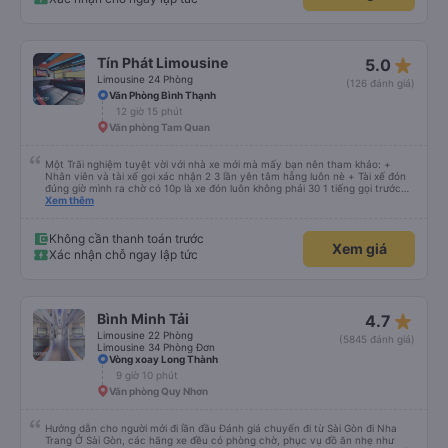
star_rate
Tín Phát Limousine
5.0
Limousine 24 Phòng
(126 đánh giá)
Văn Phòng Bình Thạnh
12 giờ 15 phút
Văn phòng Tam Quan
Một Trãi nghiệm tuyệt vời với nhà xe mới mà mấy bạn nên tham khảo: +
Nhân viên và tài xế gọi xác nhận 2 3 lần yên tâm hẵng luôn nè + Tài xế đón
đúng giờ mình ra chờ có 10p là xe đón luôn không phải 30 1 tiếng gọi trước
đợi cực + Xe mới, xịn, thơm và Đặt biệt là cực kỳ ưng mền gối trên xe luôn
Xem thêm
nha. Bình thường toàn gối da nằm đau cả cổ mà đây gối này nhà xe đổi hết
luôn qua gối dạng lông êm cực. + Giường rộng cực kỳ, có móc treo dép ở
trên không bị vướng chân như các xe khác mình từng đi + Tài xế lơ xe nhiệt
Không cần thanh toán trước
Xem giá
tình hỗ trợ hỏi đón trả cực bao nhiệt tình nhẹ nhàn luôn nha + Trên xe còn
Xác nhận chỗ ngay lập tức
có bánh nước, khăn lạnh. Tới trạm tài xế còn tinh ý chuẩn bị thêm khăn lạnh
ở trạm dừng nữa. 10đ cho sự tinh tế của nhà xe nha.
star_rate
Bình Minh Tải
4.7
Limousine 22 Phòng
(5845 đánh giá)
Limousine 34 Phòng Đơn
Vòng xoay Long Thành
9 giờ 10 phút
Văn phòng Quy Nhơn
Hướng dẫn cho người mới đi lần đầu Đánh giá chuyến đi từ Sài Gòn đi Nha
Trang Ở Sài Gòn, các hãng xe đều có phòng chờ, phục vụ đồ ăn nhẹ như