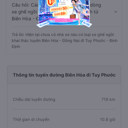
Câu hỏi: Các hãng xe nào khai thác dòng
xe ghế ngồi đi Tuy Phước - Bình Định từ
Biên Hòa - Đồng Nai?
Trả lời: Hiện tại chưa có nhà xe nào có loại xe ghế ngồi
khai thác tuyến Biên Hòa - Đồng Nai đi Tuy Phước - Bình
Định
Thông tin tuyến đường Biên Hòa đi Tuy Phước
Chiều dài tuyến đường
719 km
Thời gian di chuyển
10.8 giờ