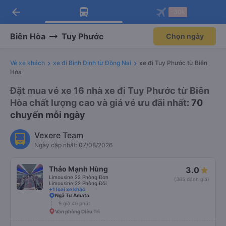
arrow_back
Tải app Vexere ngay!
Tải app Vexere
-30k
Mở app
Mở app
Nhận ưu đãi thành viên độc
-30k/ghế khi đặt vé máy bay qua
quyền
app
Biên Hòa
Tuy Phước
Chọn ngày
Vé xe khách
xe đi Bình Định từ Đồng Nai
xe đi Tuy Phước từ Biên
Hòa
Đặt mua vé xe 16 nhà xe đi Tuy Phước từ Biên
Hòa chất lượng cao và giá vé ưu đãi nhất
: 70
chuyến mỗi ngày
Vexere Team
Ngày cập nhật: 07/08/2026
Thảo Mạnh Hùng
3.0
Limousine 22 Phòng Đơn
(365 đánh giá)
Limousine 22 Phòng Đôi
+1 loại xe khác
Ngã Tư Amata
9 giờ 40 phút
Văn phòng Diêu Trì