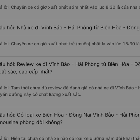
rả lời: Chuyến xe có giờ xuất phát sớm nhất vào lúc 8:30 là của nhà
âu hỏi: Nhà xe đi Vĩnh Bảo - Hải Phòng từ Biên Hòa - Đồng
rả lời: Chuyến xe có giờ xuất phát trễ (muộn) nhất là vào lúc 15:30 
âu hỏi: Review xe đi Vĩnh Bảo - Hải Phòng từ Biên Hòa - Đ
uất sắc, cao cấp nhất?
rả lời: Tạm thời chưa đủ review để đánh giá có nhà xe đi Vĩnh Bảo -
uyến đường này có chất lượng xuất sắc.
âu hỏi: Có loại xe Biên Hòa - Đồng Nai Vĩnh Bảo - Hải Phò
imousine phòng đôi không?
rả lời: Hiện tại chưa có nhà xe nào có loại xe giường nằm đôi khai th