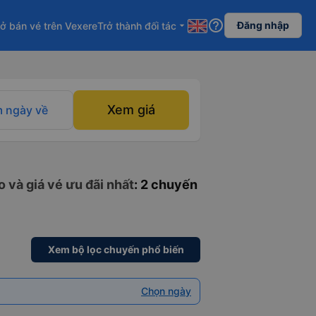
help_outline
Đăng nhập
ở bán vé trên Vexere
Trở thành đối tác
arrow_drop_down
Xem giá
 ngày về
 và giá vé ưu đãi nhất
: 2 chuyến
Xem bộ lọc chuyến phổ biến
Chọn ngày