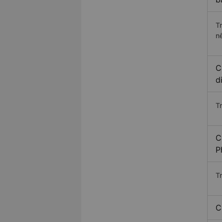
T
n
C
d
T
C
P
T
C