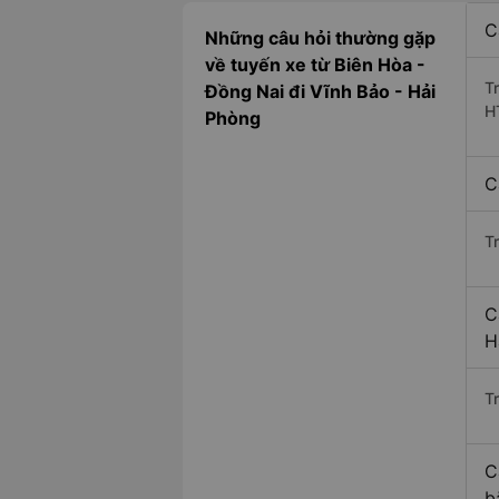
C
Những câu hỏi thường gặp
về tuyến xe từ Biên Hòa -
T
Đồng Nai đi Vĩnh Bảo - Hải
H
Phòng
C
T
C
H
Tr
C
b