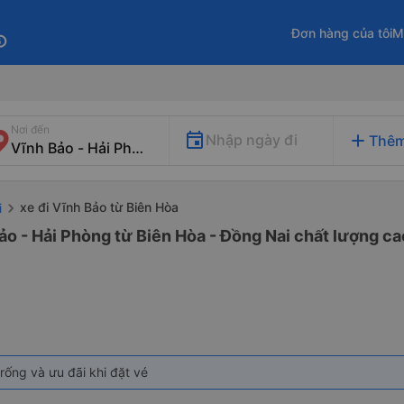
Đơn hàng của tôi
M
fo
Nơi đến
add
Nhập ngày đi
Thêm
xe đi Vĩnh Bảo từ Biên Hòa
i
ảo - Hải Phòng từ Biên Hòa - Đồng Nai chất lượng cao
rống và ưu đãi khi đặt vé