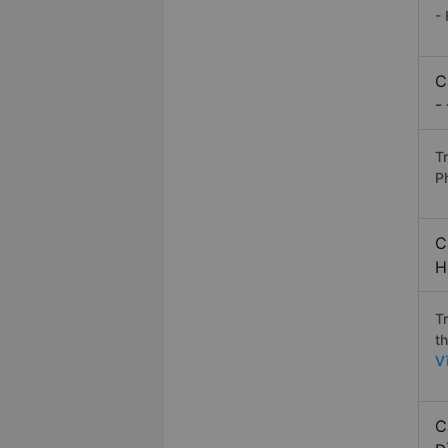
-
C
-
Tr
P
C
H
T
t
V
C