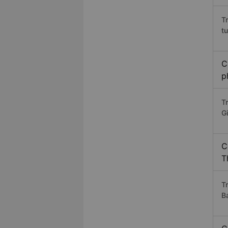
T
t
C
p
T
G
C
T
T
B