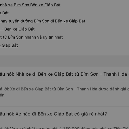
á nhà xe Bỉm Sơn Bến xe Giáp Bát
p Bát
 chạy tuyến đường Bỉm Sơn đi Bến xe Giáp Bát
 - Bến xe Giáp Bát
t từ Bỉm Sơn nhanh và uy tín nhất
e Giáp Bát
âu hỏi: Nhà xe đi Bến xe Giáp Bát từ Bỉm Sơn - Thanh Hóa 
rả lời: Xe đi Bến xe Giáp Bát từ Bỉm Sơn - Thanh Hóa được đánh giá 
ến.
âu hỏi: Xe nào đi Bến xe Giáp Bát có giá rẻ nhất?
rả lời: Vé xe rẻ nhất có mức giá là 150.000 đồng của nhà xe Tiến Tiế