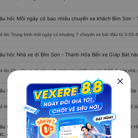
âu hỏi: Mỗi ngày có bao nhiêu chuyến xe khách Bỉm Sơn - 
rả lời: Trung bình mỗi ngày có khoảng 7 chuyến xe bắt đầu từ 5:05 
âu hỏi: Nhà xe đi Bỉm Sơn - Thanh Hóa Bến xe Giáp Bát nà
rả lời: Chuyến xe có giờ xuất phát sớm nhất vào lúc 5:05 là của nhà 
âu hỏi: Nhà xe đi Bến xe Giáp Bát từ Bỉm Sơn - Thanh Hóa 
ả lời: Chuyến xe có giờ xuất phát trễ (muộn) nhất là vào lúc 16:35 l
âu hỏi: Review xe đi Bến xe Giáp Bát từ Bỉm Sơn - Thanh H
ắc, cao cấp nhất?