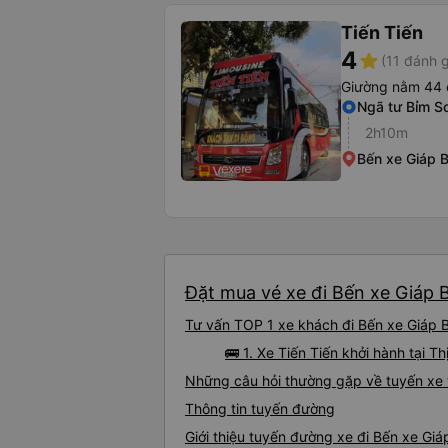
Tiến Tiến
4
star
(11 đánh g
Giường nằm 44 
Ngã tư Bỉm S
2h10m
Bến xe Giáp B
Đặt mua vé xe đi Bến xe Giáp B
Tư vấn TOP 1 xe khách đi Bến xe Giáp Bá
🚌 1. Xe Tiến Tiến khởi hành tại T
Những câu hỏi thường gặp về tuyến xe 
Thông tin tuyến đường
Giới thiệu tuyến đường xe đi Bến xe Giá