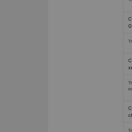
C
G
Tr
C
x
T
m
C
c
T