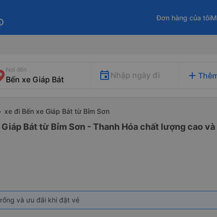
Đơn hàng của tôi
M
fo
Nơi đến
add
Nhập ngày đi
Thêm
xe đi Bến xe Giáp Bát từ Bỉm Sơn
 Giáp Bát từ Bỉm Sơn - Thanh Hóa chất lượng cao và 
rống và ưu đãi khi đặt vé