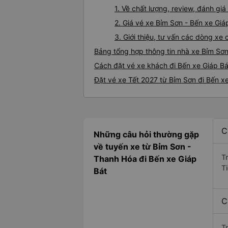
1. Về chất lượng, review, đánh gi
2. Giá vé xe Bỉm Sơn - Bến xe Giá
3. Giới thiệu, tư vấn các dòng xe
Bảng tổng hợp thông tin nhà xe Bỉm Sơn
Cách đặt vé xe khách đi Bến xe Giáp Bá
Đặt vé xe Tết 2027 từ Bỉm Sơn đi Bến x
C
Những câu hỏi thường gặp
về tuyến xe từ Bỉm Sơn -
T
Thanh Hóa đi Bến xe Giáp
Ti
Bát
C
T