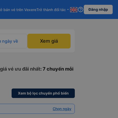
help_outline
Đăng nhập
ở bán vé trên Vexere
Trở thành đối tác
arrow_drop_down
Xem giá
 ngày về
giá vé ưu đãi nhất
: 7 chuyến mỗi
Xem bộ lọc chuyến phổ biến
Chọn ngày