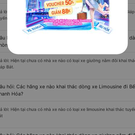
rả lời: Tạm thời chưa đủ review để đánh giá có nhà xe đi Bến xe Giá
uyến đường này có chất lượng xuất sắc.
âu hỏi: Có loại xe Bỉm Sơn - Thanh Hóa Bến xe Giáp Bát dà
hòng đôi không?
rả lời: Hiện tại chưa có nhà xe nào có loại xe giường nằm đôi khai t
iáp Bát.
âu hỏi: Các hãng xe nào khai thác dòng xe Limousine đi Bế
hanh Hóa?
rả lời: Hiện tại chưa có nhà xe nào có loại xe limousine khai thác tu
át