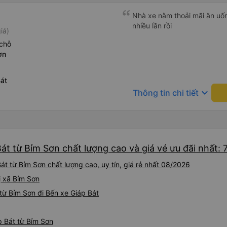
Nhà xe nằm thoải mãi ăn uốn
nhiều lần rồi
iá)
chỗ
ơn
át
keyboard_arrow_down
Thông tin chi tiết
át từ Bỉm Sơn chất lượng cao và giá vé ưu đãi nhất: 
t từ Bỉm Sơn chất lượng cao, uy tín, giá rẻ nhất 08/2026
hị xã Bỉm Sơn
từ Bỉm Sơn đi Bến xe Giáp Bát
p Bát từ Bỉm Sơn