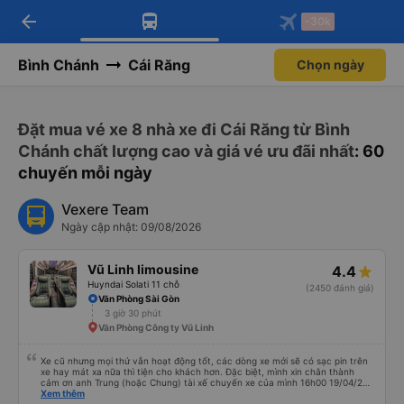
arrow_back
Tải app Vexere ngay!
Tải app Vexere
-30k
Mở app
Mở app
Nhận ưu đãi thành viên độc
-30k/ghế khi đặt vé máy bay qua
quyền
app
Bình Chánh
Cái Răng
Chọn ngày
Đặt mua vé xe 8 nhà xe đi Cái Răng từ Bình
Chánh chất lượng cao và giá vé ưu đãi nhất
: 60
chuyến mỗi ngày
Vexere Team
Ngày cập nhật: 09/08/2026
Vũ Linh limousine
4.4
Huyndai Solati 11 chỗ
(2450 đánh giá)
Văn Phòng Sài Gòn
3 giờ 30 phút
Văn Phòng Công ty Vũ Linh
Xe cũ nhưng mọi thứ vẫn hoạt động tốt, các dòng xe mới sẽ có sạc pin trên
xe hay mát xa nữa thì tiện cho khách hơn. Đặc biệt, mình xin chân thành
cảm ơn anh Trung (hoặc Chung) tài xế chuyến xe của mình 16h00 19/04/26
đã nhiệt tình giúp đỡ mình nhận lại điện thoại và ví bỏ quên ở văn phòng Cao
Xem thêm