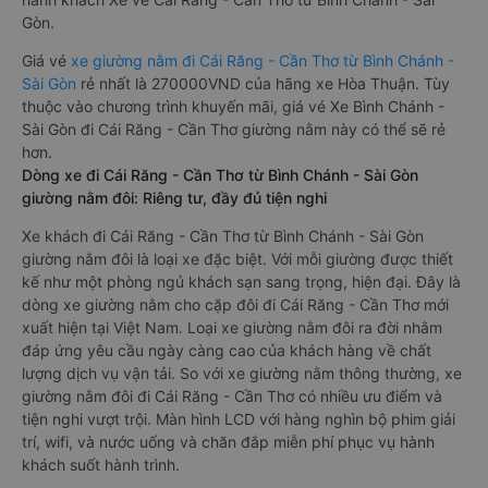
Gòn.
Giá vé
xe giường nằm đi Cái Răng - Cần Thơ từ Bình Chánh -
Sài Gòn
rẻ nhất là 270000VND của hãng xe Hòa Thuận. Tùy
thuộc vào chương trình khuyến mãi, giá vé Xe Bình Chánh -
Sài Gòn đi Cái Răng - Cần Thơ giường nằm này có thể sẽ rẻ
hơn.
Dòng xe đi Cái Răng - Cần Thơ từ Bình Chánh - Sài Gòn
giường nằm đôi: Riêng tư, đầy đủ tiện nghi
Xe khách đi Cái Răng - Cần Thơ từ Bình Chánh - Sài Gòn
giường nằm đôi là loại xe đặc biệt. Với mỗi giường được thiết
kế như một phòng ngủ khách sạn sang trọng, hiện đại. Đây là
dòng xe giường nằm cho cặp đôi đi Cái Răng - Cần Thơ mới
xuất hiện tại Việt Nam. Loại xe giường nằm đôi ra đời nhằm
đáp ứng yêu cầu ngày càng cao của khách hàng về chất
lượng dịch vụ vận tải. So với xe giường nằm thông thường, xe
giường nằm đôi đi Cái Răng - Cần Thơ có nhiều ưu điểm và
tiện nghi vượt trội. Màn hình LCD với hàng nghìn bộ phim giải
trí, wifi, và nước uống và chăn đắp miễn phí phục vụ hành
khách suốt hành trình.