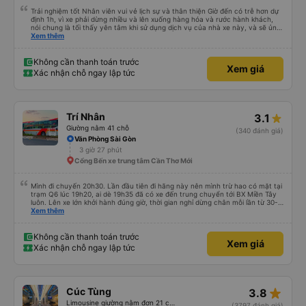
Trải nghiệm tốt Nhân viên vui vẻ lịch sự và thân thiện Giờ đến có trễ hơn dự
định 1h, vì xe phải dừng nhiều và lên xuống hàng hóa và rước hành khách,
nói chung là tối thấy yên tâm khi sử dụng dịch vụ của nhà xe này, và sẽ ủng
hộ và giới thiệu cho người thân sử dụng dịch vụ của nhà xe này
Xem thêm
Không cần thanh toán trước
Xem giá
Xác nhận chỗ ngay lập tức
Trí Nhân
3.1
Giường nằm 41 chỗ
(340 đánh giá)
Văn Phòng Sài Gòn
3 giờ 27 phút
Cổng Bến xe trung tâm Cần Thơ Mới
Mình đi chuyến 20h30. Lần đầu tiên đi hãng này nên mình trừ hao có mặt tại
trạm Q6 lúc 19h20, ai dè 19h35 đã có xe đến trung chuyển tới BX Miền Tây
luôn. Lên xe lớn khởi hành đúng giờ, thời gian nghỉ dừng chân mỗi lần từ 30-
45 phút. Đến trạm Giá Rai thì có xe trung chuyển chờ sẵn chở đến nơi.
Xem thêm
Chuyến đi này không có đón khách dọc đường nên xe thoải mái.
Không cần thanh toán trước
Xem giá
Xác nhận chỗ ngay lập tức
star_rate
Cúc Tùng
3.8
Limousine giường nằm đơn 21 chỗ (WC)
(3797 đánh giá)