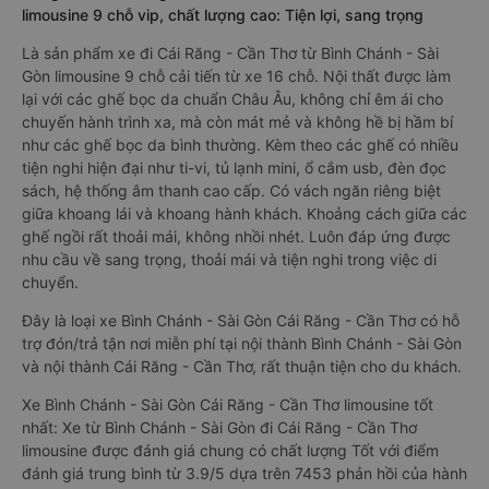
limousine 9 chỗ vip, chất lượng cao: Tiện lợi, sang trọng
Là sản phẩm xe đi Cái Răng - Cần Thơ từ Bình Chánh - Sài
Gòn limousine 9 chỗ cải tiến từ xe 16 chỗ. Nội thất được làm
lại với các ghế bọc da chuẩn Châu Âu, không chỉ êm ái cho
chuyến hành trình xa, mà còn mát mẻ và không hề bị hầm bí
như các ghế bọc da bình thường. Kèm theo các ghế có nhiều
tiện nghi hiện đại như ti-vi, tủ lạnh mini, ổ cắm usb, đèn đọc
sách, hệ thống âm thanh cao cấp. Có vách ngăn riêng biệt
giữa khoang lái và khoang hành khách. Khoảng cách giữa các
ghế ngồi rất thoải mái, không nhồi nhét. Luôn đáp ứng được
nhu cầu về sang trọng, thoải mái và tiện nghi trong việc di
chuyển.
Đây là loại xe Bình Chánh - Sài Gòn Cái Răng - Cần Thơ có hỗ
trợ đón/trả tận nơi miễn phí tại nội thành Bình Chánh - Sài Gòn
và nội thành Cái Răng - Cần Thơ, rất thuận tiện cho du khách.
Xe Bình Chánh - Sài Gòn Cái Răng - Cần Thơ limousine tốt
nhất: Xe từ Bình Chánh - Sài Gòn đi Cái Răng - Cần Thơ
limousine được đánh giá chung có chất lượng Tốt với điểm
đánh giá trung bình từ 3.9/5 dựa trên 7453 phản hồi của hành