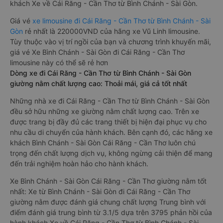
khách Xe về Cái Răng - Cần Thơ từ Bình Chánh - Sài Gòn.
Giá vé
xe limousine đi Cái Răng - Cần Thơ từ Bình Chánh - Sài
Gòn
rẻ nhất là 220000VND của hãng xe Vũ Linh limousine.
Tùy thuộc vào vị trí ngồi của bạn và chương trình khuyến mãi,
giá vé Xe Bình Chánh - Sài Gòn đi Cái Răng - Cần Thơ
limousine này có thể sẽ rẻ hơn
Dòng xe đi Cái Răng - Cần Thơ từ Bình Chánh - Sài Gòn
giường nằm chất lượng cao: Thoải mái, giá cả tốt nhất
Những nhà xe đi Cái Răng - Cần Thơ từ Bình Chánh - Sài Gòn
đều sở hữu những xe giường nằm chất lượng cao. Trên xe
được trang bị đầy đủ các trang thiết bị hiện đại phục vụ cho
nhu cầu di chuyển của hành khách. Bên cạnh đó, các hãng xe
khách Bình Chánh - Sài Gòn Cái Răng - Cần Thơ luôn chú
trọng đến chất lượng dịch vụ, không ngừng cải thiện để mang
đến trải nghiệm hoàn hảo cho hành khách.
Xe Bình Chánh - Sài Gòn Cái Răng - Cần Thơ giường nằm tốt
nhất: Xe từ Bình Chánh - Sài Gòn đi Cái Răng - Cần Thơ
giường nằm được đánh giá chung chất lượng Trung bình với
điểm đánh giá trung bình từ 3.1/5 dựa trên 3795 phản hồi của
hành khách Xe về Cái Răng - Cần Thơ từ Bình Chánh - Sài