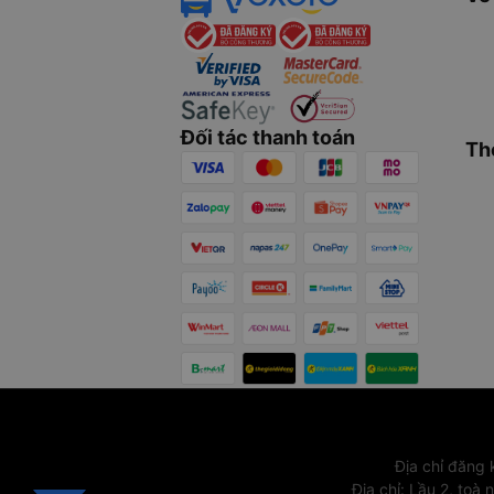
Đối tác thanh toán
Th
Địa chỉ đăng
Địa chỉ
:
Lầu 2, toà 