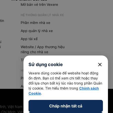
Mở bán vé trên Vexere
HỆ THỐNG QUẢN LÝ NHÀ XE
tin
Phần mềm nhà xe
App quản lý nhà xe
App tài xế
i
i
Website / App thương hiệu
riêng cho nhà xe
Tổng đài AI
close
Sử dụng cookie
HỆ THỐNG QUẢN LÝ HÀNG HOÁ
Vexere dùng cookie để website hoạt động
Phần mềm quản lý hàng hoá
ổn định. Bạn có thể xem chi tiết hoặc thay
đổi lựa chọn bất kỳ lúc nào trong phần Quản
App quản lý hàng hoá
lý cookie. Tìm hiểu thêm trong
Chính sách
Cookie
.
Chấp nhận tất cả
inh, Việt Nam
 Chí Minh, Việt Nam