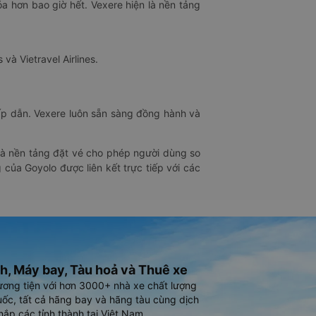
óa hơn bao giờ hết. Vexere hiện là nền tảng
 và Vietravel Airlines.
hấp dẫn. Vexere luôn sẵn sàng đồng hành và
 là nền tảng đặt vé cho phép người dùng so
 của Goyolo được liên kết trực tiếp với các
h, Máy bay, Tàu hoả và Thuê xe
ương tiện với hơn 3000+ nhà xe chất lượng
ốc, tất cả hãng bay và hãng tàu cùng dịch
hắp các tỉnh thành tại Việt Nam.