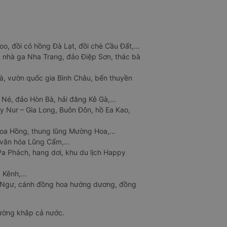
o, đồi cỏ hồng Đà Lạt, đồi chè Cầu Đất,...
 nhà ga Nha Trang, đảo Điệp Sơn, thác bà
à, vườn quốc gia Bình Châu, bến thuyền
 Né, đảo Hòn Bà, hải đăng Kê Gà,...
y Nur – Gia Long, Buôn Đôn, hồ Ea Kao,
Hoa Hồng, thung lũng Mường Hoa,...
văn hóa Lũng Cẩm,...
a Phách, hang dơi, khu du lịch Happy
 Kênh,...
n Ngư, cánh đồng hoa hướng dương, đồng
đường khắp cả nước.