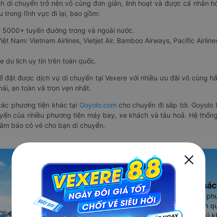
nh di chuyển trở nên vô cùng đơn giản, linh hoạt và được cá nhân h
 trong lĩnh vực đi lại, bao gồm:
n 5000+ tuyến đường trong và ngoài nước.
ệt Nam: Vietnam Airlines, Vietjet Air, Bamboo Airways, Pacific Airlines
 du lịch uy tín trên toàn quốc.
thể đặt được dịch vụ di chuyển tại Vexere với nhiều ưu đãi vô cùng 
i, an toàn và trọn vẹn nhất.
ác phương tiện khác tại
Goyolo.com
cho chuyến đi sắp tới. Goyolo
huyển của nhiều phương tiện máy bay, xe khách và tàu hoả. Hệ thống
đảm bảo có vé cho bạn di chuyển.
Ứng dụng đặt vé Xe khác
Vexere - ứng dụng đặt vé đa ph
cao, 5000+ tuyến đường toàn qu
vụ thuê xe máy, xe du lịch phủ k