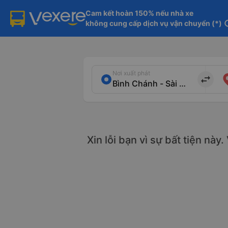
Cam kết hoàn 150% nếu nhà xe

không cung cấp dịch vụ vận chuyển (*)
in
Nơi xuất phát
import_export
Xin lỗi bạn vì sự bất tiện này