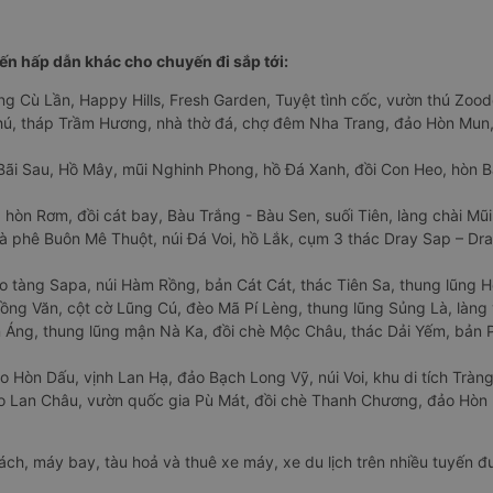
n hấp dẫn khác cho chuyến đi sắp tới:
ng Cù Lần, Happy Hills, Fresh Garden, Tuyệt tình cốc, vườn thú Zoodo
Phú, tháp Trầm Hương, nhà thờ đá, chợ đêm Nha Trang, đảo Hòn Mun,
Bãi Sau, Hồ Mây, mũi Nghinh Phong, hồ Đá Xanh, đồi Con Heo, hòn B
 hòn Rơm, đồi cát bay, Bàu Trắng - Bàu Sen, suối Tiên, làng chài Mũi
à phê Buôn Mê Thuột, núi Đá Voi, hồ Lắk, cụm 3 thác Dray Sap – Dra
o tàng Sapa, núi Hàm Rồng, bản Cát Cát, thác Tiên Sa, thung lũng 
ng Văn, cột cờ Lũng Cú, đèo Mã Pí Lèng, thung lũng Sủng Là, làng 
Áng, thung lũng mận Nà Ka, đồi chè Mộc Châu, thác Dải Yếm, bản P
o Hòn Dấu, vịnh Lan Hạ, đảo Bạch Long Vỹ, núi Voi, khu di tích Tràng
ảo Lan Châu, vườn quốc gia Pù Mát, đồi chè Thanh Chương, đảo Hò
hách, máy bay, tàu hoả và thuê xe máy, xe du lịch trên nhiều tuyến 