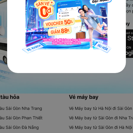
Ứng dụng hiển thị thông tin đầy 
người dùng so sánh và lựa chọn 
chóng và phù hợp nhất.
Tải ứng dụng Vexere ngay
 tàu hỏa
Vé máy bay
tàu Sài Gòn Nha Trang
Vé Máy bay từ Hà Nội đi Sài Gòn
tàu Sài Gòn Phan Thiết
Vé Máy bay từ Sài Gòn đi Nha T
tàu Sài Gòn Đà Nẵng
Vé Máy bay từ Sài Gòn đi Hà Nội