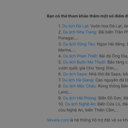
Bạn có thể tham khảo thêm một số điểm đế
1.
Du lịch Đà Lạt:
Vườn hoa Đà Lạt, là
2.
Du lịch Nha Trang:
Bãi biển Trần 
Ponagar,...
3.
Du lịch Vũng Tàu:
Ngọn hải đăng, 
Marina,...
4.
Du lịch Phan Thiết:
Bãi đá Ông Địa,
5.
Du lịch Buôn Ma Thuột:
Bảo tàng c
vườn quốc gia Chư Yang Shin,...
6.
Du lịch Sapa:
Nhà thờ đá Sapa, bả
7.
Du lịch Hà Giang:
Cao nguyên đá Đồ
8.
Du lịch Mộc Châu:
Rừng thông Bản 
Land,...
9.
Du lịch Hải Phòng:
Biển Đồ Sơn, đả
10.
Du lịch Nghệ An:
Biển Cửa Lò, đ
cừu Nghệ An, biển Thiên Cầm,...
Vexere.com
là hệ thống hỗ trợ đặt vé xe k