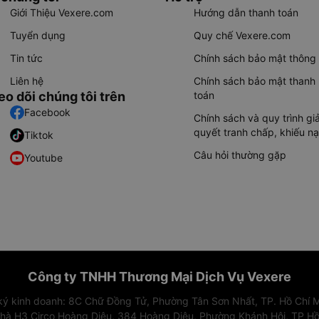
Giới Thiệu Vexere.com
Hướng dẫn thanh toán
Tuyển dụng
Quy chế Vexere.com
Tin tức
Chính sách bảo mật thông 
Liên hệ
Chính sách bảo mật thanh
eo dõi chúng tôi trên
toán
Facebook
Chính sách và quy trình giả
quyết tranh chấp, khiếu nạ
Tiktok
Câu hỏi thường gặp
Youtube
Công ty TNHH Thương Mại Dịch Vụ Vexere
 ký kinh doanh: 8C Chữ Đồng Tử, Phường Tân Sơn Nhất, TP. Hồ Chí M
nhà H3 Circo Hoàng Diệu, 384 Hoàng Diệu, Phường Khánh Hội, TP Hồ