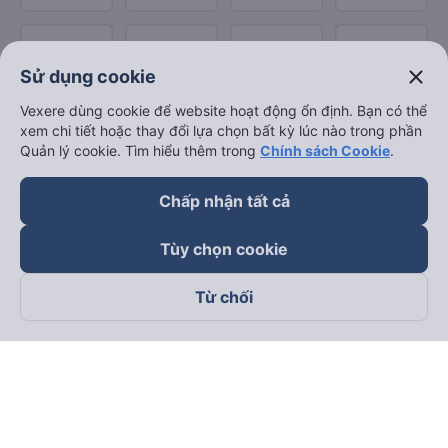
close
Sử dụng cookie
Vexere dùng cookie để website hoạt động ổn định. Bạn có thể
xem chi tiết hoặc thay đổi lựa chọn bất kỳ lúc nào trong phần
Quản lý cookie. Tìm hiểu thêm trong
Chính sách Cookie
.
Chấp nhận tất cả
Tùy chọn cookie
Từ chối
Theo dõi chúng tôi trên
Facebook
Tiktok
Youtube
Công ty TNHH Thương Mại Dịch Vụ Vexere