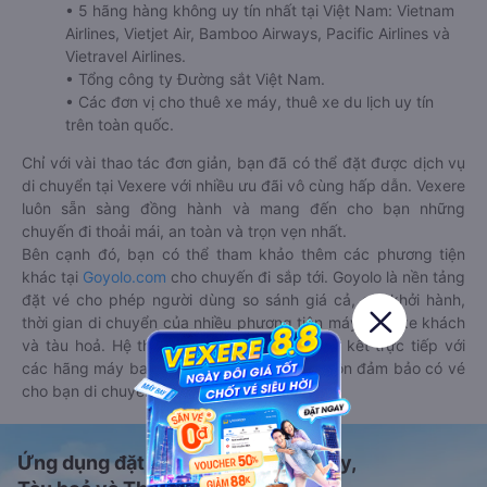
• 5 hãng hàng không uy tín nhất tại Việt Nam: Vietnam
Airlines, Vietjet Air, Bamboo Airways, Pacific Airlines và
Vietravel Airlines.
• Tổng công ty Đường sắt Việt Nam.
• Các đơn vị cho thuê xe máy, thuê xe du lịch uy tín
trên toàn quốc.
Chỉ với vài thao tác đơn giản, bạn đã có thể đặt được dịch vụ
di chuyển tại Vexere với nhiều ưu đãi vô cùng hấp dẫn. Vexere
luôn sẵn sàng đồng hành và mang đến cho bạn những
chuyến đi thoải mái, an toàn và trọn vẹn nhất.
Bên cạnh đó, bạn có thể tham khảo thêm các phương tiện
khác tại
Goyolo.com
cho chuyến đi sắp tới. Goyolo là nền tảng
đặt vé cho phép người dùng so sánh giá cả, giờ khởi hành,
thời gian di chuyển của nhiều phương tiện máy bay, xe khách
và tàu hoả. Hệ thống của Goyolo được liên kết trực tiếp với
các hãng máy bay, xe khách và tàu hoả, luôn đảm bảo có vé
cho bạn di chuyển.
Ứng dụng đặt vé Xe khách, Máy bay,