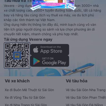
Tàu hoả và Thuê xe
Vexere - ứng dụng đặt vé đa phương tiện với hơn 3000+ nhà
xe chất lượng cao, 5000+ tuyến đường toàn quốc, tất cả hãng
bay và hãng tàu cùng dịch vụ thuê xe máy, xe du lịch phủ
khắp các tỉnh thành tại Việt Nam.
Ứng dụng hiển thị thông tin đầy đủ, minh bạch cùng vô vàn
tiện ích giúp người dùng so sánh và lựa chọn phương án di
chuyển tiết kiệm, nhanh chóng và phù hợp nhất.
Tải ứng dụng Vexere ngay
Vé xe khách
Vé tàu hỏa
Xe đi Buôn Mê Thuột từ Sài Gòn
Vé tàu Sài Gòn Nha Trang
Xe đi Vũng Tàu từ Sài Gòn
Vé tàu Sài Gòn Phan Thiết
Xe đi Nha Trang từ Sài Gòn
Vé tàu Sài Gòn Đà Nẵng