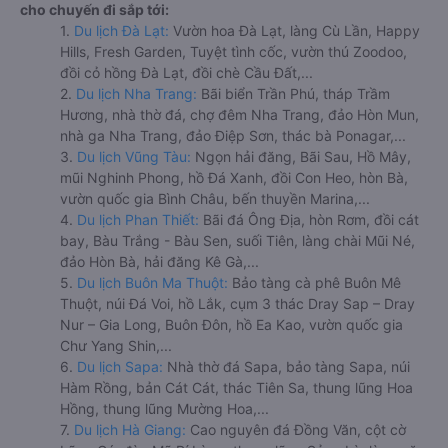
cho chuyến đi sắp tới:
1.
Du lịch Đà Lạt:
Vườn hoa Đà Lạt, làng Cù Lần, Happy
Hills, Fresh Garden, Tuyệt tình cốc, vườn thú Zoodoo,
đồi cỏ hồng Đà Lạt, đồi chè Cầu Đất,...
2.
Du lịch Nha Trang:
Bãi biển Trần Phú, tháp Trầm
Hương, nhà thờ đá, chợ đêm Nha Trang, đảo Hòn Mun,
nhà ga Nha Trang, đảo Điệp Sơn, thác bà Ponagar,...
3.
Du lịch Vũng Tàu:
Ngọn hải đăng, Bãi Sau, Hồ Mây,
mũi Nghinh Phong, hồ Đá Xanh, đồi Con Heo, hòn Bà,
vườn quốc gia Bình Châu, bến thuyền Marina,...
4.
Du lịch Phan Thiết:
Bãi đá Ông Địa, hòn Rơm, đồi cát
bay, Bàu Trắng - Bàu Sen, suối Tiên, làng chài Mũi Né,
đảo Hòn Bà, hải đăng Kê Gà,...
5.
Du lịch Buôn Ma Thuột:
Bảo tàng cà phê Buôn Mê
Thuột, núi Đá Voi, hồ Lắk, cụm 3 thác Dray Sap – Dray
Nur – Gia Long, Buôn Đôn, hồ Ea Kao, vườn quốc gia
Chư Yang Shin,...
6.
Du lịch Sapa:
Nhà thờ đá Sapa, bảo tàng Sapa, núi
Hàm Rồng, bản Cát Cát, thác Tiên Sa, thung lũng Hoa
Hồng, thung lũng Mường Hoa,...
7.
Du lịch Hà Giang:
Cao nguyên đá Đồng Văn, cột cờ