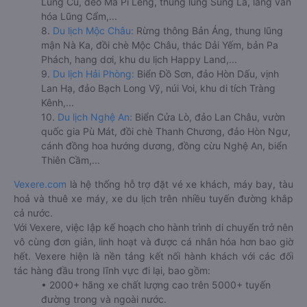
Lũng Cú, đèo Mã Pí Lèng, thung lũng Sủng Là, làng văn
hóa Lũng Cẩm,...
8.
Du lịch Mộc Châu:
Rừng thông Bản Áng, thung lũng
mận Nà Ka, đồi chè Mộc Châu, thác Dải Yếm, bản Pa
Phách, hang dơi, khu du lịch Happy Land,...
9.
Du lịch Hải Phòng:
Biển Đồ Sơn, đảo Hòn Dấu, vịnh
Lan Hạ, đảo Bạch Long Vỹ, núi Voi, khu di tích Tràng
Kênh,...
10.
Du lịch Nghệ An:
Biển Cửa Lò, đảo Lan Châu, vườn
quốc gia Pù Mát, đồi chè Thanh Chương, đảo Hòn Ngư,
cánh đồng hoa hướng dương, đồng cừu Nghệ An, biển
Thiên Cầm,...
Vexere.com
là hệ thống hỗ trợ đặt vé xe khách, máy bay, tàu
hoả và thuê xe máy, xe du lịch trên nhiều tuyến đường khắp
cả nước.
Với Vexere, việc lập kế hoạch cho hành trình di chuyển trở nên
vô cùng đơn giản, linh hoạt và được cá nhân hóa hơn bao giờ
hết. Vexere hiện là nền tảng kết nối hành khách với các đối
tác hàng đầu trong lĩnh vực đi lại, bao gồm:
• 2000+ hãng xe chất lượng cao trên 5000+ tuyến
đường trong và ngoài nước.