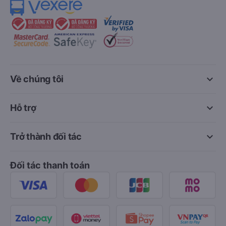
keyboard_arrow_down
Về chúng tôi
keyboard_arrow_down
Hỗ trợ
keyboard_arrow_down
Trở thành đối tác
Đối tác thanh toán