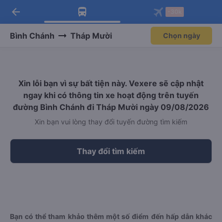
arrow_back
Tải app Vexere ngay!
Tải app Vexere
-30k
Mở app
Mở app
Nhận ưu đãi thành viên độc
-30k/ghế khi đặt vé máy bay qua
quyền
app
Bình Chánh
Tháp Mười
Chọn ngày
Xin lỗi bạn vì sự bất tiện này. Vexere sẽ cập nhật
ngay khi có thông tin xe hoạt động trên tuyến
đường Bình Chánh đi Tháp Mười ngày 09/08/2026
Xin bạn vui lòng thay đổi tuyến đường tìm kiếm
Thay đổi tìm kiếm
Bạn có thể tham khảo thêm một số điểm đến hấp dẫn khác