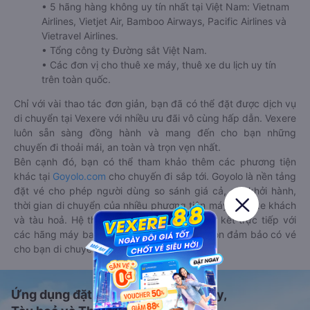
• 5 hãng hàng không uy tín nhất tại Việt Nam: Vietnam
Airlines, Vietjet Air, Bamboo Airways, Pacific Airlines và
Vietravel Airlines.
• Tổng công ty Đường sắt Việt Nam.
• Các đơn vị cho thuê xe máy, thuê xe du lịch uy tín
trên toàn quốc.
Chỉ với vài thao tác đơn giản, bạn đã có thể đặt được dịch vụ
di chuyển tại Vexere với nhiều ưu đãi vô cùng hấp dẫn. Vexere
luôn sẵn sàng đồng hành và mang đến cho bạn những
chuyến đi thoải mái, an toàn và trọn vẹn nhất.
Bên cạnh đó, bạn có thể tham khảo thêm các phương tiện
khác tại
Goyolo.com
cho chuyến đi sắp tới. Goyolo là nền tảng
đặt vé cho phép người dùng so sánh giá cả, giờ khởi hành,
thời gian di chuyển của nhiều phương tiện máy bay, xe khách
và tàu hoả. Hệ thống của Goyolo được liên kết trực tiếp với
các hãng máy bay, xe khách và tàu hoả, luôn đảm bảo có vé
cho bạn di chuyển.
Ứng dụng đặt vé Xe khách, Máy bay,