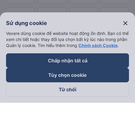
close
Sử dụng cookie
Vexere dùng cookie để website hoạt động ổn định. Bạn có thể
xem chi tiết hoặc thay đổi lựa chọn bất kỳ lúc nào trong phần
Quản lý cookie. Tìm hiểu thêm trong
Chính sách Cookie
.
Chấp nhận tất cả
Tùy chọn cookie
Từ chối
Theo dõi chúng tôi trên
Facebook
Tiktok
Youtube
Công ty TNHH Thương Mại Dịch Vụ Vexere