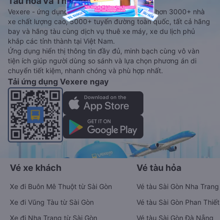
Tàu hoả và Thuê xe
Vexere - ứng dụng đặt vé đa phương tiện với hơn 3000+ nhà
xe chất lượng cao, 5000+ tuyến đường toàn quốc, tất cả hãng
bay và hãng tàu cùng dịch vụ thuê xe máy, xe du lịch phủ
khắp các tỉnh thành tại Việt Nam.
Ứng dụng hiển thị thông tin đầy đủ, minh bạch cùng vô vàn
tiện ích giúp người dùng so sánh và lựa chọn phương án di
chuyển tiết kiệm, nhanh chóng và phù hợp nhất.
Tải ứng dụng Vexere ngay
Vé xe khách
Vé tàu hỏa
Xe đi Buôn Mê Thuột từ Sài Gòn
Vé tàu Sài Gòn Nha Trang
Xe đi Vũng Tàu từ Sài Gòn
Vé tàu Sài Gòn Phan Thiết
Xe đi Nha Trang từ Sài Gòn
Vé tàu Sài Gòn Đà Nẵng