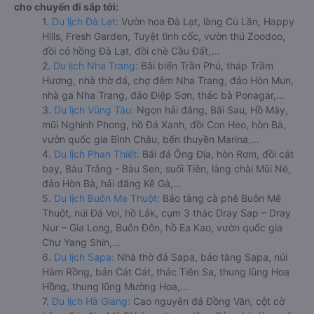
cho chuyến đi sắp tới:
1.
Du lịch Đà Lạt:
Vườn hoa Đà Lạt, làng Cù Lần, Happy
Hills, Fresh Garden, Tuyệt tình cốc, vườn thú Zoodoo,
đồi cỏ hồng Đà Lạt, đồi chè Cầu Đất,...
2.
Du lịch Nha Trang:
Bãi biển Trần Phú, tháp Trầm
Hương, nhà thờ đá, chợ đêm Nha Trang, đảo Hòn Mun,
nhà ga Nha Trang, đảo Điệp Sơn, thác bà Ponagar,...
3.
Du lịch Vũng Tàu:
Ngọn hải đăng, Bãi Sau, Hồ Mây,
mũi Nghinh Phong, hồ Đá Xanh, đồi Con Heo, hòn Bà,
vườn quốc gia Bình Châu, bến thuyền Marina,...
4.
Du lịch Phan Thiết:
Bãi đá Ông Địa, hòn Rơm, đồi cát
bay, Bàu Trắng - Bàu Sen, suối Tiên, làng chài Mũi Né,
đảo Hòn Bà, hải đăng Kê Gà,...
5.
Du lịch Buôn Ma Thuột:
Bảo tàng cà phê Buôn Mê
Thuột, núi Đá Voi, hồ Lắk, cụm 3 thác Dray Sap – Dray
Nur – Gia Long, Buôn Đôn, hồ Ea Kao, vườn quốc gia
Chư Yang Shin,...
6.
Du lịch Sapa:
Nhà thờ đá Sapa, bảo tàng Sapa, núi
Hàm Rồng, bản Cát Cát, thác Tiên Sa, thung lũng Hoa
Hồng, thung lũng Mường Hoa,...
7.
Du lịch Hà Giang:
Cao nguyên đá Đồng Văn, cột cờ