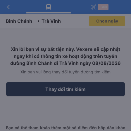
arrow_back
Tải app Vexere ngay!
Tải app Vexere
-30k
Mở app
Mở app
Nhận ưu đãi thành viên độc
-30k/ghế khi đặt vé máy bay qua
quyền
app
Bình Chánh
Trà Vinh
Chọn ngày
Xin lỗi bạn vì sự bất tiện này. Vexere sẽ cập nhật
ngay khi có thông tin xe hoạt động trên tuyến
đường Bình Chánh đi Trà Vinh ngày 08/08/2026
Xin bạn vui lòng thay đổi tuyến đường tìm kiếm
Thay đổi tìm kiếm
Bạn có thể tham khảo thêm một số điểm đến hấp dẫn khác