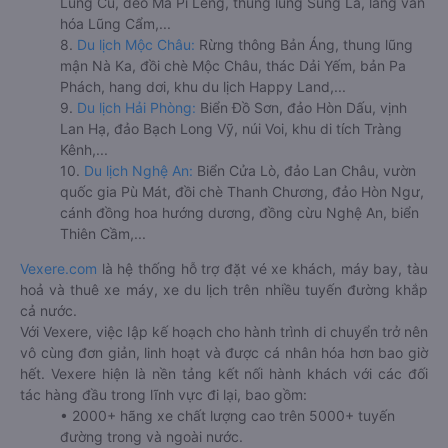
Lũng Cú, đèo Mã Pí Lèng, thung lũng Sủng Là, làng văn
hóa Lũng Cẩm,...
8.
Du lịch Mộc Châu:
Rừng thông Bản Áng, thung lũng
mận Nà Ka, đồi chè Mộc Châu, thác Dải Yếm, bản Pa
Phách, hang dơi, khu du lịch Happy Land,...
9.
Du lịch Hải Phòng:
Biển Đồ Sơn, đảo Hòn Dấu, vịnh
Lan Hạ, đảo Bạch Long Vỹ, núi Voi, khu di tích Tràng
Kênh,...
10.
Du lịch Nghệ An:
Biển Cửa Lò, đảo Lan Châu, vườn
quốc gia Pù Mát, đồi chè Thanh Chương, đảo Hòn Ngư,
cánh đồng hoa hướng dương, đồng cừu Nghệ An, biển
Thiên Cầm,...
Vexere.com
là hệ thống hỗ trợ đặt vé xe khách, máy bay, tàu
hoả và thuê xe máy, xe du lịch trên nhiều tuyến đường khắp
cả nước.
Với Vexere, việc lập kế hoạch cho hành trình di chuyển trở nên
vô cùng đơn giản, linh hoạt và được cá nhân hóa hơn bao giờ
hết. Vexere hiện là nền tảng kết nối hành khách với các đối
tác hàng đầu trong lĩnh vực đi lại, bao gồm:
• 2000+ hãng xe chất lượng cao trên 5000+ tuyến
đường trong và ngoài nước.