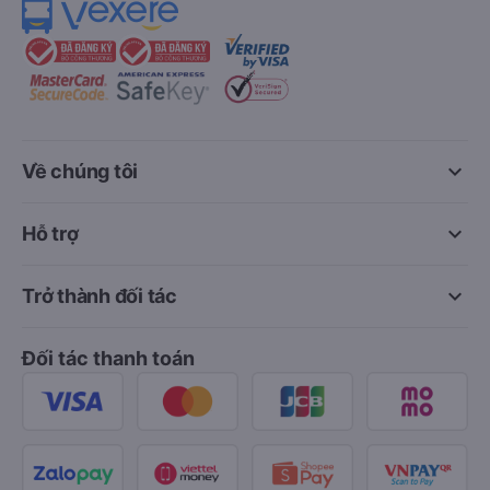
keyboard_arrow_down
Về chúng tôi
keyboard_arrow_down
Hỗ trợ
keyboard_arrow_down
Trở thành đối tác
Đối tác thanh toán