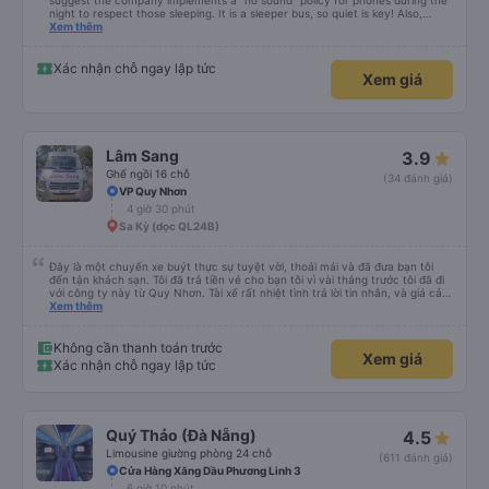
suggest the company implements a "no sound" policy for phones during the
night to respect those sleeping. It is a sleeper bus, so quiet is key! Also,
please display the Wi-Fi password clearly inside the cabin for convenience. I
Xem thêm
would definitely ride with them again! -------------- ​ Xe chất lượng tốt và
tài xế lái xe rất an toàn. Để dịch vụ hoàn hảo hơn, tôi góp ý nhà xe nên có
quy định rõ ràng về việc giữ im lặng (tắt âm thanh điện thoại) vào ban đêm
Xác nhận chỗ ngay lập tức
Xem giá
để tránh làm phiền hành khách khác ngủ. Ngoài ra, nhà xe nên dán sẵn mật
khẩu Wi-Fi trong xe để hành khách dễ dàng sử dụng. Tôi vẫn sẽ tiếp tục ủng
hộ nhà xe trong tương lai!
Lâm Sang
3.9
Ghế ngồi 16 chỗ
(34 đánh giá)
VP Quy Nhơn
4 giờ 30 phút
Sa Kỳ (dọc QL24B)
Đây là một chuyến xe buýt thực sự tuyệt vời, thoải mái và đã đưa bạn tôi
đến tận khách sạn. Tôi đã trả tiền vé cho bạn tôi vì vài tháng trước tôi đã đi
với công ty này từ Quy Nhơn. Tài xế rất nhiệt tình trả lời tin nhắn, và giá cả
rất hợp lý, rẻ hơn so với các lựa chọn khác cho dịch vụ 5 sao. Rất đáng để
Xem thêm
trải nghiệm.
Không cần thanh toán trước
Xem giá
Xác nhận chỗ ngay lập tức
Quý Thảo (Đà Nẵng)
4.5
Limousine giường phòng 24 chỗ
(611 đánh giá)
Cửa Hàng Xăng Dầu Phương Linh 3
6 giờ 10 phút