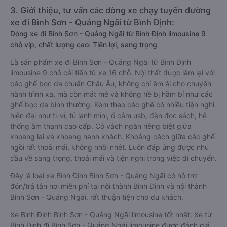
3. Giới thiệu, tư vấn các dòng xe chạy tuyến đường
xe đi Bình Sơn - Quảng Ngãi từ Bình Định:
Dòng xe đi Bình Sơn - Quảng Ngãi từ Bình Định limousine 9
chỗ vip, chất lượng cao: Tiện lợi, sang trọng
Là sản phẩm xe đi Bình Sơn - Quảng Ngãi từ Bình Định
limousine 9 chỗ cải tiến từ xe 16 chỗ. Nội thất được làm lại với
các ghế bọc da chuẩn Châu Âu, không chỉ êm ái cho chuyến
hành trình xa, mà còn mát mẻ và không hề bị hầm bí như các
ghế bọc da bình thường. Kèm theo các ghế có nhiều tiện nghi
hiện đại như ti-vi, tủ lạnh mini, ổ cắm usb, đèn đọc sách, hệ
thống âm thanh cao cấp. Có vách ngăn riêng biệt giữa
khoang lái và khoang hành khách. Khoảng cách giữa các ghế
ngồi rất thoải mái, không nhồi nhét. Luôn đáp ứng được nhu
cầu về sang trọng, thoải mái và tiện nghi trong việc di chuyển.
Đây là loại xe Bình Định Bình Sơn - Quảng Ngãi có hỗ trợ
đón/trả tận nơi miễn phí tại nội thành Bình Định và nội thành
Bình Sơn - Quảng Ngãi, rất thuận tiện cho du khách.
Xe Bình Định Bình Sơn - Quảng Ngãi limousine tốt nhất: Xe từ
Bình Định đi Bình Sơn - Quảng Ngãi limousine được đánh giá