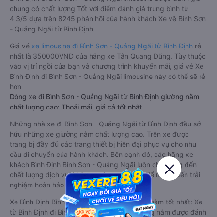
chung có chất lượng Tốt với điểm đánh giá trung bình từ
4.3/5 dựa trên 8245 phản hồi của hành khách Xe về Bình Sơn
- Quảng Ngãi từ Bình Định.
Giá vé
xe limousine đi Bình Sơn - Quảng Ngãi từ Bình Định
rẻ
nhất là 350000VND của hãng xe Tân Quang Dũng. Tùy thuộc
vào vị trí ngồi của bạn và chương trình khuyến mãi, giá vé Xe
Bình Định đi Bình Sơn - Quảng Ngãi limousine này có thể sẽ rẻ
hơn
Dòng xe đi Bình Sơn - Quảng Ngãi từ Bình Định giường nằm
chất lượng cao: Thoải mái, giá cả tốt nhất
Những nhà xe đi Bình Sơn - Quảng Ngãi từ Bình Định đều sở
hữu những xe giường nằm chất lượng cao. Trên xe được
trang bị đầy đủ các trang thiết bị hiện đại phục vụ cho nhu
cầu di chuyển của hành khách. Bên cạnh đó, các hãng xe
khách Bình Định Bình Sơn - Quảng Ngãi luôn chú trọng đến
chất lượng dịch vụ, không ngừng cải thiện để mang đến trải
nghiệm hoàn hảo cho hành khách.
Xe Bình Định Bình Sơn - Quảng Ngãi giường nằm tốt nhất: Xe
từ Bình Định đi Bình Sơn - Quảng Ngãi giường nằm được đánh