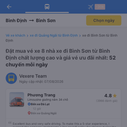
arrow_back
Tải app Vexere ngay!
Tải app Vexere
-30k
Mở app
Mở app
Nhận ưu đãi thành viên độc
-30k/ghế khi đặt vé máy bay qua
quyền
app
Bình Định
Bình Sơn
Chọn ngày
Vé xe khách
xe đi Quảng Ngãi từ Bình Định
xe đi Bình Sơn từ Bình
Định
Đặt mua vé xe 8 nhà xe đi Bình Sơn từ Bình
Định chất lượng cao và giá vé ưu đãi nhất
: 52
chuyến mỗi ngày
Vexere Team
Ngày cập nhật: 07/08/2026
Phương Trang
4.8
Limousine giường nằm 34 chỗ
(3966 đánh giá)
Bến xe Đà Lạt
12 giờ
Bến xe Quảng Ngãi
Excellent bus and very safe driving. To make this a 5-star experience, I