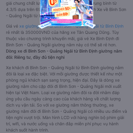
giá chung chất lượng Tốt với điểm đánh giá trung bình từ
4.3/5 dựa trên 6962 phản hồi của hành khách Xe về Bình Sơn
- Quảng Ngãi từ Bình Định.
Giá vé
xe giường nằm đi Bình Sơn - Quảng Ngãi từ Bình Định
rẻ nhất là 350000VND của hãng xe Tân Quang Dũng. Tùy
thuộc vào chương trình khuyến mãi, giá vé Xe Bình Định đi
Bình Sơn - Quảng Ngãi giường nằm này có thể sẽ rẻ hơn.
Dòng xe đi Bình Sơn - Quảng Ngãi từ Bình Định giường nằm
đôi: Riêng tư, đầy đủ tiện nghi
Xe khách đi Bình Sơn - Quảng Ngãi từ Bình Định giường nằm
đôi là loại xe đặc biệt. Với mỗi giường được thiết kế như một
phòng ngủ khách sạn sang trọng, hiện đại. Đây là dòng xe
giường nằm cho cặp đôi đi Bình Sơn - Quảng Ngãi mới xuất
hiện tại Việt Nam. Loại xe giường nằm đôi ra đời nhằm đáp
ứng yêu cầu ngày càng cao của khách hàng về chất lượng
dịch vụ vận tải. So với xe giường nằm thông thường, xe
giường nằm đôi đi Bình Sơn - Quảng Ngãi có nhiều ưu điểm và
tiện nghi vượt trội. Màn hình LCD với hàng nghìn bộ phim giải
trí, wifi, và nước uống và chăn đắp miễn phí phục vụ hành
khách suốt hành trình.