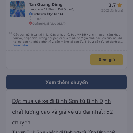
star_rate
Tân Quang Dũng
3.7
Limousine 22 Phòng Đôi G ( WC)
(3002 đánh giá)
Bình Định (Dọc QL1A)
2 giờ
Quảng Ngãi (dọc QL1A)
Các bạn nữ lễ tân xinh iu. Các anh, chú, bác VP ĐH vui tính, quan tâm khách,
vui vẻ, nhiệt tình. Trong chuyến đi của mình có 2 gia đình bác lớn tuổi nc khá
to, có bạn nv nhắc nhở thì 2 bác mắng lại bạn ấy. Nếu 2 bác ấy có đánh giá
xấu thì mình ngược lại nha. Bạn ấy nhắc nhở rất đúng. 2 bác nói rất to. To
Xem thêm
đến lỗi mình ngủ còn mơ được câu chuyện các bác nói với nhau xuất hiện
trong giấc mơ của mình luôn. Nên nếu bạn ấy bị phản ánh thì đừng trừ lương
bạn ấy nha. Nếu bạn ấy bị trừ thì bảo bạn ấy liên hệ sđt của mình, mình hỗ
Xem giá
trợ ạ. Số mình đuôi 666, chuyến ĐH-NT ngày 16/1. À các bạn nữ lễ tân xinh
iu còn đổi cho mình phòng đơn sang đôi xong còn note là (một mình) yêu
luôn. Nhưng phòng đôi mà nằm một thì mỗi lần xe rẽ 1 cái là ✈️ Ít đi xe khách
nhưng đủ để đánh giá 10/10.
Xem thêm chuyến
Đặt mua vé xe đi Bình Sơn từ Bình Định
chất lượng cao và giá vé ưu đãi nhất: 52
chuyến
Tư vấn TOP 5 xe khách đi Bình Sơn từ Bình Định chất