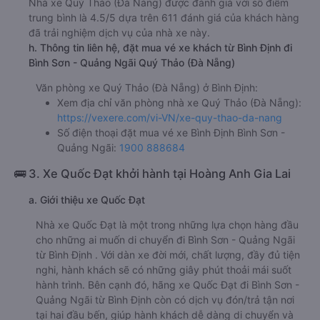
Nhà xe Quý Thảo (Đà Nẵng) được đánh giá với số điểm
trung bình là 4.5/5 dựa trên 611 đánh giá của khách hàng
đã trải nghiệm dịch vụ của nhà xe này.
h. Thông tin liên hệ, đặt mua vé xe khách từ Bình Định đi
Bình Sơn - Quảng Ngãi Quý Thảo (Đà Nẵng)
Văn phòng xe Quý Thảo (Đà Nẵng) ở Bình Định:
Xem địa chỉ văn phòng nhà xe Quý Thảo (Đà Nẵng):
https://vexere.com/vi-VN/xe-quy-thao-da-nang
Số điện thoại đặt mua vé xe Bình Định Bình Sơn -
Quảng Ngãi:
1900 888684
🚌 3. Xe Quốc Đạt khởi hành tại Hoàng Anh Gia Lai
a. Giới thiệu xe Quốc Đạt
Nhà xe Quốc Đạt là một trong những lựa chọn hàng đầu
cho những ai muốn di chuyển đi Bình Sơn - Quảng Ngãi
từ Bình Định . Với dàn xe đời mới, chất lượng, đầy đủ tiện
nghi, hành khách sẽ có những giây phút thoải mái suốt
hành trình. Bên cạnh đó, hãng xe Quốc Đạt đi Bình Sơn -
Quảng Ngãi từ Bình Định còn có dịch vụ đón/trả tận nơi
tại hai đầu bến, giúp hành khách dễ dàng di chuyển và