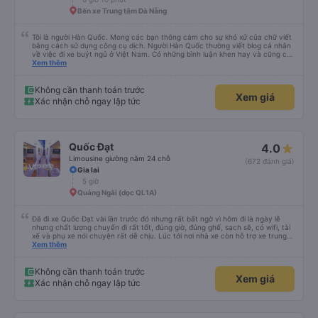
Bến xe Trung tâm Đà Nẵng
Tôi là người Hàn Quốc. Mong các bạn thông cảm cho sự khó xử của chữ viết
bằng cách sử dụng công cụ dịch. Người Hàn Quốc thường viết blog cá nhân
về việc đi xe buýt ngủ ở Việt Nam. Có những bình luận khen hay và cũng có
những bình luận khen vất vả nên tôi đã rất lo lắng. Đó là một sự lo lắng vô
Xem thêm
ích. Rất thoải mái và thoải mái. Bên trong xe buýt sạch sẽ, tài xế rất thân
thiện. Gối và chăn nệm cũng sạch và thơm nữa. Mình đề cử bài này. 제 리뷰
를 보시게 되는 한국분들께 정보를 드리자면 저는 다낭에서 꾸이년가는 버스를 탔습
Không cần thanh toán trước
Xem giá
니다. 같은 회사라도 버스마다 퀄리티가 다른지는 모르겠는데, 제가 탄 버스는 쾌적
Xác nhận chỗ ngay lập tức
하고 좋았어요. 자리 넓찍하고 베개 이불 깨끗합니다. 뭐 경적소리야 베트남에서는
익숙해져야 하는 문화일거같구요. 기사님 친절하시구요, 버스 안에서 담배 안피시구
요. 다른 승객들도 버스안에서 담배피는 사람 없어요 휴게소에 들렀다 갈때도 저 있
는지 없는지 체크해보고 출발하시네요. 다만 키173 기준 다리를 쭉 펴지는 못해요.
뭐 전 새우자세가 편해서 불만은 없었습니다 : )
Quốc Đạt
4.0
Limousine giường nằm 24 chỗ
(672 đánh giá)
Gia lai
5 giờ
Quảng Ngãi (dọc QL1A)
Đã đi xe Quốc Đạt vài lần trước đó nhưng rất bất ngờ vì hôm đi là ngày lễ
nhưng chất lượng chuyến đi rất tốt, đúng giờ, đúng ghế, sạch sẽ, có wifi, tài
xế và phụ xe nói chuyện rất dễ chịu. Lúc tới nơi nhà xe còn hỗ trợ xe trung
chuyển tới tận nhà. 10đ cho nhà xe, hy vọng nhà xe duy trì được chất lượng
Xem thêm
này. Cảm ơn
Không cần thanh toán trước
Xem giá
Xác nhận chỗ ngay lập tức