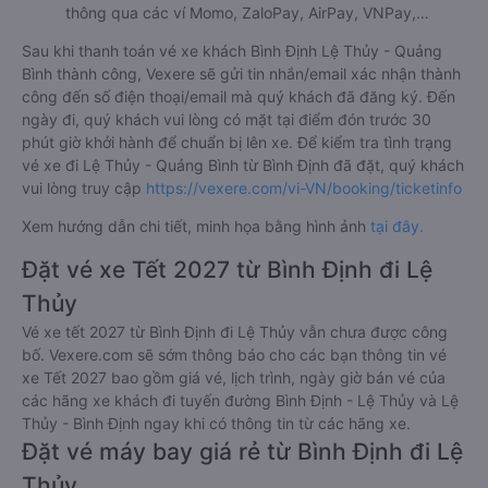
thông qua các ví Momo, ZaloPay, AirPay, VNPay,…
Sau khi thanh toán vé xe khách Bình Định Lệ Thủy - Quảng
Bình thành công, Vexere sẽ gửi tin nhắn/email xác nhận thành
công đến số điện thoại/email mà quý khách đã đăng ký. Đến
ngày đi, quý khách vui lòng có mặt tại điểm đón trước 30
phút giờ khởi hành để chuẩn bị lên xe. Để kiểm tra tình trạng
vé xe đi Lệ Thủy - Quảng Bình từ Bình Định đã đặt, quý khách
vui lòng truy cập
https://vexere.com/vi-VN/booking/ticketinfo
Xem hướng dẫn chi tiết, minh họa bằng hình ảnh
tại đây.
Đặt vé xe Tết 2027 từ Bình Định đi Lệ
Thủy
Vé xe tết 2027 từ Bình Định đi Lệ Thủy vẫn chưa được công
bố. Vexere.com sẽ sớm thông báo cho các bạn thông tin vé
xe Tết 2027 bao gồm giá vé, lịch trình, ngày giờ bán vé của
các hãng xe khách đi tuyến đường Bình Định - Lệ Thủy và Lệ
Thủy - Bình Định ngay khi có thông tin từ các hãng xe.
Đặt vé máy bay giá rẻ từ Bình Định đi Lệ
Thủy