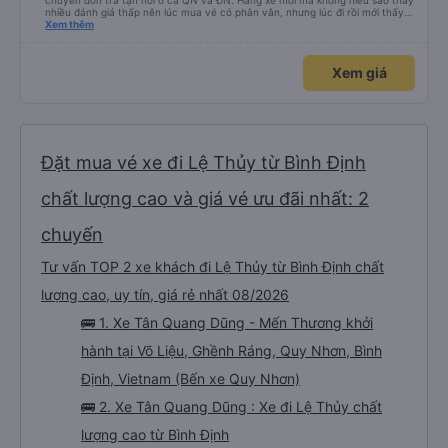
chuyển đón trả tận nơi ở cả QN và ĐN. Hãng xe mới mà không hiểu sao thấy
nhiều đánh giá thấp nên lúc mua vé có phân vân, nhưng lúc đi rồi mới thấy
tuyệt vời. Mọi nhân viên đều thân thiện, nhiệt tình. Nhắn tin cho anh phụ lái
Xem thêm
nếu muốn đi vệ sinh và ảnh vui vẻ dừng xe ở trạm xăng gần nhất để nhà
mình xuống đi!! Mấy xe khác có khi nhăn nhó và chửi nhẹ rồi :) Xe mới, điều
hoà mạnh, sạch sẽ. Không hiểu sao nhiều đánh giá thấp? Mọi người ủng hộ
Xem giá
nhé, mình đi Quy Nhơn về Đà Nẵng mà cả xe có 7 khách, nhìn thương. Chúc
Tân Quang Dũng thành công.
Đặt mua vé xe đi Lệ Thủy từ Bình Định
chất lượng cao và giá vé ưu đãi nhất: 2
chuyến
Tư vấn TOP 2 xe khách đi Lệ Thủy từ Bình Định chất
lượng cao, uy tín, giá rẻ nhất 08/2026
🚌 1. Xe Tân Quang Dũng - Mến Thương khởi
hành tại Võ Liệu, Ghềnh Ráng, Quy Nhơn, Bình
Định, Vietnam (Bến xe Quy Nhơn)
🚌 2. Xe Tân Quang Dũng : Xe đi Lệ Thủy chất
lượng cao từ Bình Định