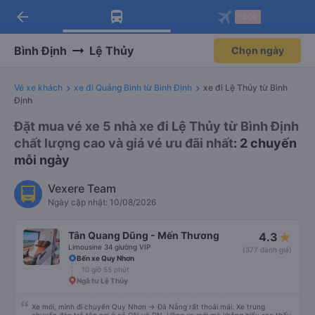
arrow_back
Tải app Vexere ngay!
Tải app Vexere
-30k
Mở app
Mở app
Nhận ưu đãi thành viên độc
-30k/ghế khi đặt vé máy bay qua
quyền
app
Bình Định
Lệ Thủy
Chọn ngày
Vé xe khách
xe đi Quảng Bình từ Bình Định
xe đi Lệ Thủy từ Bình
Định
Đặt mua vé xe 5 nhà xe đi Lệ Thủy từ Bình Định
chất lượng cao và giá vé ưu đãi nhất
: 2 chuyến
mỗi ngày
Vexere Team
Ngày cập nhật: 10/08/2026
Tân Quang Dũng - Mến Thương
4.3
Limousine 34 giường VIP
(377 đánh giá)
Bến xe Quy Nhơn
10 giờ 55 phút
Ngã tư Lệ Thủy
Xe mới, mình đi chuyến Quy Nhơn -> Đà Nẵng rất thoải mái. Xe trung