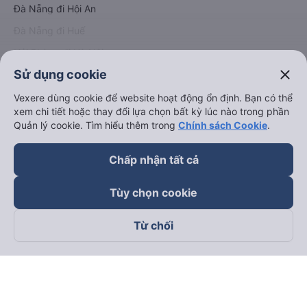
Đà Nẵng đi Hội An
Đà Nẵng đi Huế
Hải Phòng đi Hà Nội
Xem tất cả tuyến đường
close
Sử dụng cookie
Vexere dùng cookie để website hoạt động ổn định. Bạn có thể
xem chi tiết hoặc thay đổi lựa chọn bất kỳ lúc nào trong phần
Quản lý cookie. Tìm hiểu thêm trong
Chính sách Cookie
.
Chấp nhận tất cả
Tùy chọn cookie
keyboard_arrow_down
Về chúng tôi
Từ chối
keyboard_arrow_down
Hỗ trợ
keyboard_arrow_down
Trở thành đối tác