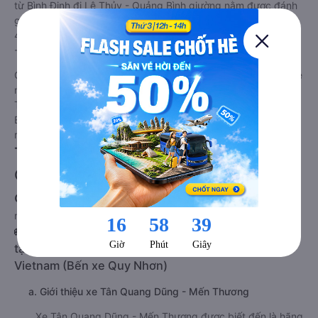
từ Bình Định đi Lệ Thủy - Quảng Bình giường nằm được đánh
giá chung chất lượng Tốt với điểm đánh giá trung bình từ
4.0/5 dựa trên 3376 phản hồi của hành khách Xe về Lệ Thủy
- Quảng Bình từ Bình Định.
Giá vé
xe giường nằm đi Lệ Thủy - Quảng Bình từ Bình Định
rẻ
nhất là 490000VND của hãng xe Tân Quang Dũng - Mến
Thương. Tùy thuộc vào chương trình khuyến mãi, giá vé Xe
Bình Định đi Lệ Thủy - Quảng Bình giường nằm này có thể sẽ
rẻ hơn.
Tư vấn TOP 2 xe khách đi Lệ Thủy -
Quảng Bình từ Bình Định chất lượng
cao, uy tín, giá rẻ nhất 08/2026
null
🚌 1. Xe Tân Quang Dũng - Mến Thương khởi hành
tại Võ Liệu, Ghềnh Ráng, Quy Nhơn, Bình Định,
Vietnam (Bến xe Quy Nhơn)
a. Giới thiệu xe Tân Quang Dũng - Mến Thương
Xe Tân Quang Dũng - Mến Thương được biết đến là hãng