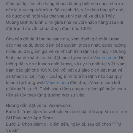
điều bất lợi làm cho hàng khách không biết nên chọn nhà xe
nào là phù hợp với mình. Bên cạnh đó, việc đảm bảo giữ chỗ,
có được chỗ ngồi yêu thích sau khi đặt vé xe đi Lệ Thủy -
Quảng Bình từ Bình Định giữa nhà xe với khách hàng sau khi
đặt trực tiếp vẫn chưa được đảm bảo 100%.
Cho nên để dễ dàng so sánh giá, xem đánh giá chất lượng
các nhà xe đi, được đảm bảo quyền lợi cao nhất, được hưởng
nhiều ưu đãi giảm giá vé xe khách Bình Định Lệ Thủy - Quảng
Bình, hành khách có thể đặt mua tại website
Vexere.com
- Hệ
thống đặt vé xe khách chất lượng, và uy tín nhất tại Việt Nam,
đảm bảo giữ chỗ 100%. Đối với bất cứ giao dịch đặt mua vé
xe khách đi Lệ Thủy - Quảng Bình từ Bình Định nào của quý
khách tại trang web
Vexere.com
đều được Vexere cam kết
giải quyết sự cố. Chính sách tặng coupon giảm giá hoặc hoàn
tiền sẽ tùy theo từng trường hợp sự việc.
Hướng dẫn đặt vé tại Vexere.com:
Bước 1: Truy cập vào website Vexere hoặc tải app Vexere trên
CH Play hoặc App Store.
Bước 2: Chọn điểm đi, điểm đến, ngày đi, sau đó chọn “TÌM
VÉ XE”.