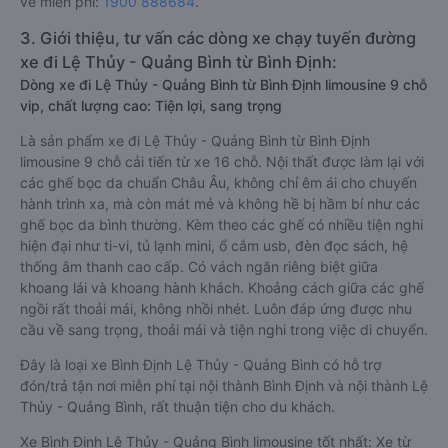
vé miễn phí:
1900 888684
.
3. Giới thiệu, tư vấn các dòng xe chạy tuyến đường
xe đi Lệ Thủy - Quảng Bình từ Bình Định:
Dòng xe đi Lệ Thủy - Quảng Bình từ Bình Định limousine 9 chỗ
vip, chất lượng cao: Tiện lợi, sang trọng
Là sản phẩm xe đi Lệ Thủy - Quảng Bình từ Bình Định
limousine 9 chỗ cải tiến từ xe 16 chỗ. Nội thất được làm lại với
các ghế bọc da chuẩn Châu Âu, không chỉ êm ái cho chuyến
hành trình xa, mà còn mát mẻ và không hề bị hầm bí như các
ghế bọc da bình thường. Kèm theo các ghế có nhiều tiện nghi
hiện đại như ti-vi, tủ lạnh mini, ổ cắm usb, đèn đọc sách, hệ
thống âm thanh cao cấp. Có vách ngăn riêng biệt giữa
khoang lái và khoang hành khách. Khoảng cách giữa các ghế
ngồi rất thoải mái, không nhồi nhét. Luôn đáp ứng được nhu
cầu về sang trọng, thoải mái và tiện nghi trong việc di chuyển.
Đây là loại xe Bình Định Lệ Thủy - Quảng Bình có hỗ trợ
đón/trả tận nơi miễn phí tại nội thành Bình Định và nội thành Lệ
Thủy - Quảng Bình, rất thuận tiện cho du khách.
Xe Bình Định Lệ Thủy - Quảng Bình limousine tốt nhất: Xe từ