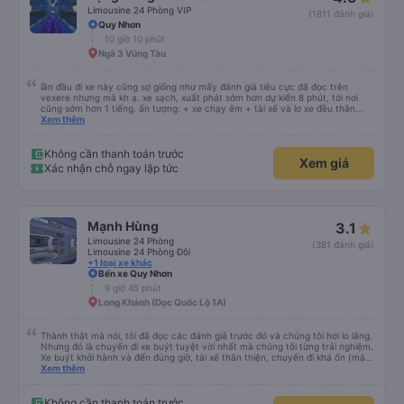
Limousine 24 Phòng VIP
(1811 đánh giá)
Quy Nhơn
10 giờ 10 phút
Ngã 3 Vũng Tàu
lần đầu đi xe này cũng sợ giống như mấy đánh giá tiêu cực đã đọc trên
vexere nhưng mà kh ạ. xe sạch, xuất phát sớm hơn dự kiến 8 phút, tới nơi
cũng sớm hơn 1 tiếng. ấn tượng: + xe chạy êm + tài xế và lơ xe đều thân
thiện dễ thương. thật ra cũng kh tiếp xúc nhiều+ lắm nhưng cá nhân mình
Xem thêm
cảm thấy vậy + đồ ăn tối đa dạng, nêm nếm thì tùy người thấy hợp, cá nhân
mình thấy kh hợp lắm nhưng chưa đến mức tệ mình đi chuyến quảng ngãi -
an sương, xe dừng đúng 3 lần (cả ăn tối) cho khách đi vệ sinh. cái hay ở đây
Không cần thanh toán trước
Xem giá
là khi gần tới chỗ ăn tối sẽ có loa thông báo, loa báo là dừng 30p nhưng thực
Xác nhận chỗ ngay lập tức
tế chỉ dừng khoảng 25p, chắc do khách đã lên đông đủ. tóm lại thì lần đầu đi
xe này và sẽ có lần sau nếu có dịp, ấn tượng tốt
Mạnh Hùng
3.1
Limousine 24 Phòng
(381 đánh giá)
Limousine 24 Phòng Đôi
+1 loại xe khác
Bến xe Quy Nhơn
9 giờ 45 phút
Long Khánh (Dọc Quốc Lộ 1A)
Thành thật mà nói, tôi đã đọc các đánh giá trước đó và chúng tôi hơi lo lắng.
Nhưng đó là chuyến đi xe buýt tuyệt vời nhất mà chúng tôi từng trải nghiệm.
Xe buýt khởi hành và đến đúng giờ, tài xế thân thiện, chuyến đi khá ổn (mặc
dù vẫn hơi xóc, nhưng đó là đặc trưng của Việt Nam ^^), và chỗ ngồi thoải
Xem thêm
mái. Chúng tôi thực sự rất hài lòng.
Không cần thanh toán trước