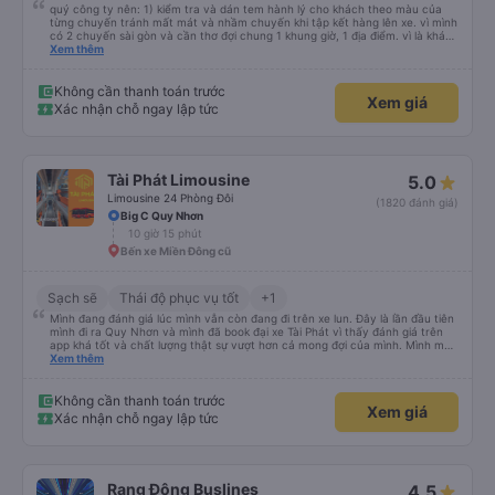
quý công ty nên: 1) kiểm tra và dán tem hành lý cho khách theo màu của
từng chuyến tránh mất mát và nhầm chuyến khi tập kết hàng lên xe. vì mình
có 2 chuyến sài gòn và cần thơ đợi chung 1 khung giờ, 1 địa điểm. vì là khách
thân thiết của quý công ty nên rất hài lòng và tin tưởng. tuy nhiên rất mong
Xem thêm
muốn đội ngũ nhân viên anh chị em nhà xe cùng nhau cải thiện ngày một
phát triển. 2) đồng nhất về cách giao tiếp và CSKH nhẹ nhàng, chu đáo nữa
thì chắc chắn quy công ty là nhà xe được yêu thích và lựa chọn số 1 quy
Không cần thanh toán trước
Xem giá
nhơn. rất cảm ơn quý anh chị em cty cũng như chị Thảo đã lắng nghe và
Xác nhận chỗ ngay lập tức
tiếp nhận. " khách hàng thân thiết nhiều năm của nhà xe từ thời sinh viên"
Tài Phát Limousine
5.0
Limousine 24 Phòng Đôi
(1820 đánh giá)
Big C Quy Nhơn
10 giờ 15 phút
Bến xe Miền Đông cũ
Sạch sẽ
Thái độ phục vụ tốt
+1
Mình đang đánh giá lúc mình vẫn còn đang đi trên xe lun. Đây là lần đầu tiên
mình đi ra Quy Nhơn và mình đã book đại xe Tài Phát vì thấy đánh giá trên
app khá tốt và chất lượng thật sự vượt hơn cả mong đợi của mình. Mình mua
giường đôi và vừa đủ cho 2 người. Nhân viên của nhà xe phải nói là siêu nhiệt
Xem thêm
tình và dễ thương. Trước chuyến đi mình có gọi cho bên tổng đài thì anh
nhân viên hỗ trợ mình nói chuyện siêu nhẹ nhàng và vui vẻ . Lúc mình lên xe
trung chuyển và lên xe lớn thì luôn hỗ trợ xách vali giùm tụi mình. Trên xe thì
Không cần thanh toán trước
Xem giá
có cả bánh và sữa miễn phí cho khách còn chuẩn bị cả thuốc say xe, dép,
Xác nhận chỗ ngay lập tức
mền, gối và đặc biệt là có gối ôm. Nchung là phải chấm nhà xe 10 sao mới
đủ !!!
Rạng Đông Buslines
4.5