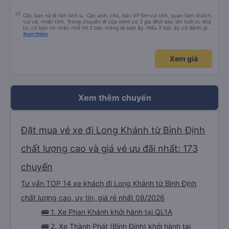
Các bạn nữ lễ tân xinh iu. Các anh, chú, bác VP ĐH vui tính, quan tâm khách,
vui vẻ, nhiệt tình. Trong chuyến đi của mình có 2 gia đình bác lớn tuổi nc khá
to, có bạn nv nhắc nhở thì 2 bác mắng lại bạn ấy. Nếu 2 bác ấy có đánh giá
xấu thì mình ngược lại nha. Bạn ấy nhắc nhở rất đúng. 2 bác nói rất to. To
Xem thêm
đến lỗi mình ngủ còn mơ được câu chuyện các bác nói với nhau xuất hiện
trong giấc mơ của mình luôn. Nên nếu bạn ấy bị phản ánh thì đừng trừ lương
bạn ấy nha. Nếu bạn ấy bị trừ thì bảo bạn ấy liên hệ sđt của mình, mình hỗ
Xem giá
trợ ạ. Số mình đuôi 666, chuyến ĐH-NT ngày 16/1. À các bạn nữ lễ tân xinh
iu còn đổi cho mình phòng đơn sang đôi xong còn note là (một mình) yêu
luôn. Nhưng phòng đôi mà nằm một thì mỗi lần xe rẽ 1 cái là ✈️ Ít đi xe khách
nhưng đủ để đánh giá 10/10.
Xem thêm chuyến
Đặt mua vé xe đi Long Khánh từ Bình Định
chất lượng cao và giá vé ưu đãi nhất: 173
chuyến
Tư vấn TOP 14 xe khách đi Long Khánh từ Bình Định
chất lượng cao, uy tín, giá rẻ nhất 08/2026
🚌 1. Xe Phan Khánh khởi hành tại QL1A
🚌 2. Xe Thành Phát (Bình Định) khởi hành tại