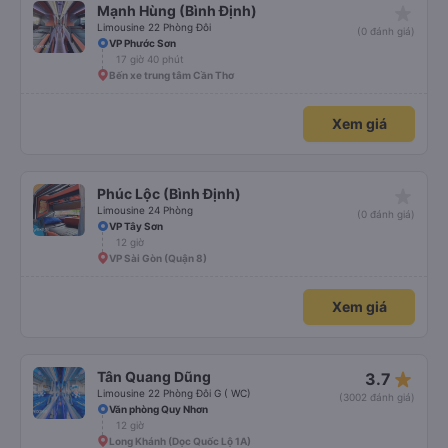
star_rate
Mạnh Hùng (Bình Định)
Limousine 22 Phòng Đôi
(0 đánh giá)
VP Phước Sơn
17 giờ 40 phút
Bến xe trung tâm Cần Thơ
Xem giá
star_rate
Phúc Lộc (Bình Định)
Limousine 24 Phòng
(0 đánh giá)
VP Tây Sơn
12 giờ
VP Sài Gòn (Quận 8)
Xem giá
star_rate
Tân Quang Dũng
3.7
Limousine 22 Phòng Đôi G ( WC)
(3002 đánh giá)
Văn phòng Quy Nhơn
12 giờ
Long Khánh (Dọc Quốc Lộ 1A)