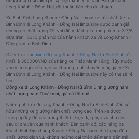
đón/trả tận nơi miễn phí tại nội thành Bình Định và nội thành
Long Khánh - Đồng Nai, rất thuận tiện cho du khách.
Xe Bình Định Long Khánh - Đồng Nai limousine tốt nhất: Xe từ
Bình Định đi Long Khánh - Đồng Nai limousine được đánh giá
chung có chất lượng Tốt với điểm đánh giá trung bình từ 3.7/5
dựa trên 13310 phản hồi của hành khách Xe về Long Khánh -
Đồng Nai từ Bình Định.
Giá vé
xe limousine đi Long Khánh - Đồng Nai từ Bình Định
rẻ
nhất là 360000VND của hãng xe Thảo Mạnh Hùng. Tùy thuộc
vào vị trí ngồi của bạn và chương trình khuyến mãi, giá vé Xe
Bình Định đi Long Khánh - Đồng Nai limousine này có thể sẽ rẻ
hơn
Dòng xe đi Long Khánh - Đồng Nai từ Bình Định giường nằm
chất lượng cao: Thoải mái, giá cả tốt nhất
Những nhà xe đi Long Khánh - Đồng Nai từ Bình Định đều sở
hữu những xe giường nằm chất lượng cao. Trên xe được
trang bị đầy đủ các trang thiết bị hiện đại phục vụ cho nhu
cầu di chuyển của hành khách. Bên cạnh đó, các hãng xe
khách Bình Định Long Khánh - Đồng Nai luôn chú trọng đến
chất lượng dịch vụ, không ngừng cải thiện để mang đến trải