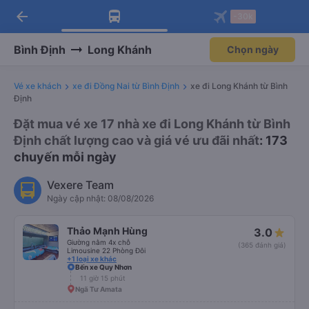
arrow_back
Tải app Vexere ngay!
Tải app Vexere
-30k
Mở app
Mở app
Nhận ưu đãi thành viên độc
-30k/ghế khi đặt vé máy bay qua
quyền
app
Bình Định
Long Khánh
Chọn ngày
Vé xe khách
xe đi Đồng Nai từ Bình Định
xe đi Long Khánh từ Bình
Định
Đặt mua vé xe 17 nhà xe đi Long Khánh từ Bình
Định chất lượng cao và giá vé ưu đãi nhất
: 173
chuyến mỗi ngày
Vexere Team
Ngày cập nhật: 08/08/2026
Thảo Mạnh Hùng
3.0
Giường nằm 4x chỗ
(365 đánh giá)
Limousine 22 Phòng Đôi
+1 loại xe khác
Bến xe Quy Nhơn
11 giờ 15 phút
Ngã Tư Amata