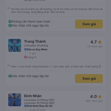
Xe mới, tài và lơ lịch sự, dễ thương. Có lỡ trả mình xa thì cũng bù tiền đi xe về
nhà. Nói chung, xứng đáng đi lại. Rất hài lòng.
Không cần thanh toán trước
Xem giá
Xác nhận chỗ ngay lập tức
star_rate
Trung Thành
4.7
Limousine 24 phòng
(31 đánh giá)
Bến xe Quy Nhơn
11 giờ
Cổng 11
Kèm 1 chai Nước uống Number 1, 1 lon nước yến, 2 khăn ướt. Chất lượng 👌
Xác nhận chỗ ngay lập tức
Xem giá
star_rate
Đình Nhân
4.0
Limousine 22 Phòng (WC)
(861 đánh giá)
Limousine 32 Phòng (WC)
Bình Định (Dọc QL1A)
13 giờ 30 phút