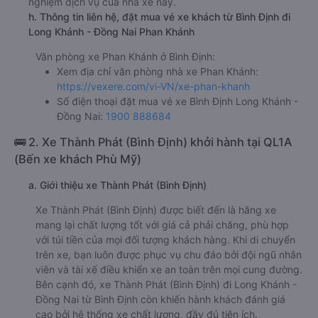
nghiệm dịch vụ của nhà xe này.
h. Thông tin liên hệ, đặt mua vé xe khách từ Bình Định đi
Long Khánh - Đồng Nai Phan Khánh
Văn phòng xe Phan Khánh ở Bình Định:
Xem địa chỉ văn phòng nhà xe Phan Khánh:
https://vexere.com/vi-VN/xe-phan-khanh
Số điện thoại đặt mua vé xe Bình Định Long Khánh -
Đồng Nai:
1900 888684
🚌 2. Xe Thành Phát (Bình Định) khởi hành tại QL1A
(Bến xe khách Phù Mỹ)
a. Giới thiệu xe Thành Phát (Bình Định)
Xe Thành Phát (Bình Định) được biết đến là hãng xe
mang lại chất lượng tốt với giá cả phải chăng, phù hợp
với túi tiền của mọi đối tượng khách hàng. Khi di chuyển
trên xe, bạn luôn được phục vụ chu đáo bởi đội ngũ nhân
viên và tài xế điều khiển xe an toàn trên mọi cung đường.
Bên cạnh đó, xe Thành Phát (Bình Định) đi Long Khánh -
Đồng Nai từ Bình Định còn khiến hành khách đánh giá
cao bởi hệ thống xe chất lượng, đầy đủ tiện ích.