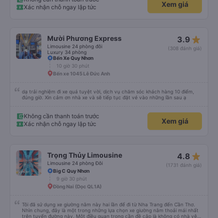
Xem giá
Xác nhận chỗ ngay lập tức
star_rate
Mười Phương Express
3.9
Limousine 24 phòng đôi
(308 đánh giá)
Luxury 34 phòng
Bến Xe Quy Nhơn
10 giờ 30 phút
Bến xe 1045 Lê Đức Anh
dạ trải nghiệm đi xe quá tuyệt vời, dịch vụ chăm sóc khách hàng 10 điểm,
đúng giờ. Xin cảm ơn nhà xe và sẽ tiếp tục đặt vé vào những lần sau ạ
Không cần thanh toán trước
Xem giá
Xác nhận chỗ ngay lập tức
star_rate
Trọng Thủy Limousine
4.8
Limousine 24 phòng Đôi
(1731 đánh giá)
Big C Quy Nhơn
9 giờ 30 phút
Đồng Nai (Dọc QL1A)
Tôi đã sử dụng xe giường nằm này hai lần để đi từ Nha Trang đến Cần Thơ.
Nhìn chung, đây là một trong những lựa chọn xe giường nằm thoải mái nhất
trên tuyến đường này. Một điều quan trọng cần đề cập là không có nhà vệ