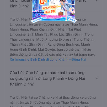
xe Limousine đi Long Khánh - Đồng Nai từ
Bình Định?
Trả lời: Hiện tại có 14 hãng xe khai thác dòng xe
Limousine trên tuyến đường này là xe Thảo Mạnh Hùng,
Mạnh Hùng, Phan Khánh, Đình Nhân, Tài Phát
Limousine, Bình Minh Tải, Phúc Lộc (Bình Định), Trọng
Thủy Limousine, Mười Phương Express, Trung Thành,
Thành Phát (Bình Định), Rạng Đông Buslines, Mạnh
Hùng (Bình Định), Mai Quyên, bạn có thể tham khảo
thêm thông tin và đặt vé các nhà xe này tại trang này:
Xe limousine Bình Định đi Long Khánh - Đồng Nai
Câu hỏi: Các hãng xe nào khai thác dòng
xe giường nằm đi Long Khánh - Đồng Nai
từ Bình Định?
Trả lời: Hiện tại có 7 hãng xe khai thác dòng xe giường
nằm trên tuyến đường này là xe Thảo Mạnh Hùng,