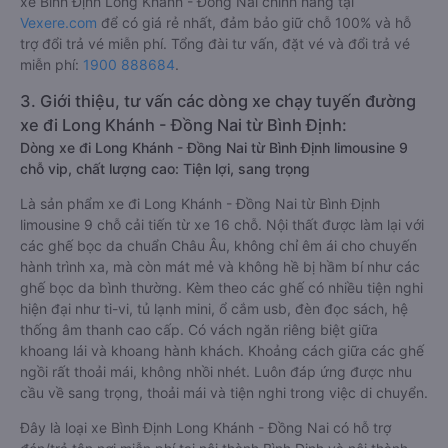
xe Bình Định Long Khánh - Đồng Nai chính hãng tại
Vexere.com
để có giá rẻ nhất, đảm bảo giữ chỗ 100% và hỗ
trợ đổi trả vé miễn phí. Tổng đài tư vấn, đặt vé và đổi trả vé
miễn phí:
1900 888684
.
3. Giới thiệu, tư vấn các dòng xe chạy tuyến đường
xe đi Long Khánh - Đồng Nai từ Bình Định:
Dòng xe đi Long Khánh - Đồng Nai từ Bình Định limousine 9
chỗ vip, chất lượng cao: Tiện lợi, sang trọng
Là sản phẩm xe đi Long Khánh - Đồng Nai từ Bình Định
limousine 9 chỗ cải tiến từ xe 16 chỗ. Nội thất được làm lại với
các ghế bọc da chuẩn Châu Âu, không chỉ êm ái cho chuyến
hành trình xa, mà còn mát mẻ và không hề bị hầm bí như các
ghế bọc da bình thường. Kèm theo các ghế có nhiều tiện nghi
hiện đại như ti-vi, tủ lạnh mini, ổ cắm usb, đèn đọc sách, hệ
thống âm thanh cao cấp. Có vách ngăn riêng biệt giữa
khoang lái và khoang hành khách. Khoảng cách giữa các ghế
ngồi rất thoải mái, không nhồi nhét. Luôn đáp ứng được nhu
cầu về sang trọng, thoải mái và tiện nghi trong việc di chuyển.
Đây là loại xe Bình Định Long Khánh - Đồng Nai có hỗ trợ