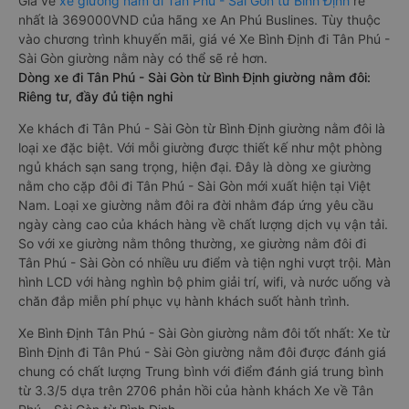
Giá vé
xe giường nằm đi Tân Phú - Sài Gòn từ Bình Định
rẻ
nhất là 369000VND của hãng xe An Phú Buslines. Tùy thuộc
vào chương trình khuyến mãi, giá vé Xe Bình Định đi Tân Phú -
Sài Gòn giường nằm này có thể sẽ rẻ hơn.
Dòng xe đi Tân Phú - Sài Gòn từ Bình Định giường nằm đôi:
Riêng tư, đầy đủ tiện nghi
Xe khách đi Tân Phú - Sài Gòn từ Bình Định giường nằm đôi là
loại xe đặc biệt. Với mỗi giường được thiết kế như một phòng
ngủ khách sạn sang trọng, hiện đại. Đây là dòng xe giường
nằm cho cặp đôi đi Tân Phú - Sài Gòn mới xuất hiện tại Việt
Nam. Loại xe giường nằm đôi ra đời nhằm đáp ứng yêu cầu
ngày càng cao của khách hàng về chất lượng dịch vụ vận tải.
So với xe giường nằm thông thường, xe giường nằm đôi đi
Tân Phú - Sài Gòn có nhiều ưu điểm và tiện nghi vượt trội. Màn
hình LCD với hàng nghìn bộ phim giải trí, wifi, và nước uống và
chăn đắp miễn phí phục vụ hành khách suốt hành trình.
Xe Bình Định Tân Phú - Sài Gòn giường nằm đôi tốt nhất: Xe từ
Bình Định đi Tân Phú - Sài Gòn giường nằm đôi được đánh giá
chung có chất lượng Trung bình với điểm đánh giá trung bình
từ 3.3/5 dựa trên 2706 phản hồi của hành khách Xe về Tân