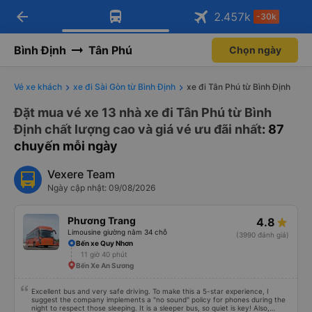
arrow_back
Tải app Vexere ngay!
Tải app Vexere
2.457
k
-30k
Mở app
Mở app
Nhận ưu đãi thành viên độc
-30k/ghế khi đặt vé máy bay qua
quyền
app
Bình Định
Tân Phú
Chọn ngày
Vé xe khách
xe đi Sài Gòn từ Bình Định
xe đi Tân Phú từ Bình Định
Đặt mua vé xe 13 nhà xe đi Tân Phú từ Bình
Định chất lượng cao và giá vé ưu đãi nhất
: 87
chuyến mỗi ngày
Vexere Team
Ngày cập nhật: 09/08/2026
Phương Trang
4.8
Limousine giường nằm 34 chỗ
(3990 đánh giá)
Bến xe Quy Nhơn
11 giờ 40 phút
Bến Xe An Sương
Excellent bus and very safe driving. To make this a 5-star experience, I
suggest the company implements a "no sound" policy for phones during the
night to respect those sleeping. It is a sleeper bus, so quiet is key! Also,