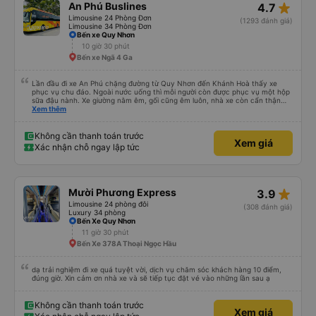
star_rate
An Phú Buslines
4.7
Limousine 24 Phòng Đơn
(1293 đánh giá)
Limousine 34 Phòng Đơn
Bến xe Quy Nhơn
10 giờ 30 phút
Bến xe Ngã 4 Ga
Lần đầu đi xe An Phú chặng đường từ Quy Nhơn đến Khánh Hoà thấy xe
phục vụ chu đáo. Ngoài nước uống thì mỗi người còn được phục vụ một hộp
sữa đậu nành. Xe giường nằm êm, gối cũng êm luôn, nhà xe còn cẩn thận
treo thêm ở mỗi giường một cái giỏ nhỏ để đựng chai nước uống tránh rớt.
Xem thêm
Lái xe chạy an toàn, không phóng nhanh vượt ẩu. Dù lúc đi xe trống rất
nhiều chỗ những xe chỉ đón những khách đã đặt xe trước, không đón khách
ngoài (với số tiền bỏ ra cho tuyến đường như vậy thì thấy rất tốt)
Không cần thanh toán trước
Xem giá
Xác nhận chỗ ngay lập tức
star_rate
Mười Phương Express
3.9
Limousine 24 phòng đôi
(308 đánh giá)
Luxury 34 phòng
Bến Xe Quy Nhơn
11 giờ 30 phút
Bến Xe 378A Thoại Ngọc Hầu
dạ trải nghiệm đi xe quá tuyệt vời, dịch vụ chăm sóc khách hàng 10 điểm,
đúng giờ. Xin cảm ơn nhà xe và sẽ tiếp tục đặt vé vào những lần sau ạ
Không cần thanh toán trước
Xem giá