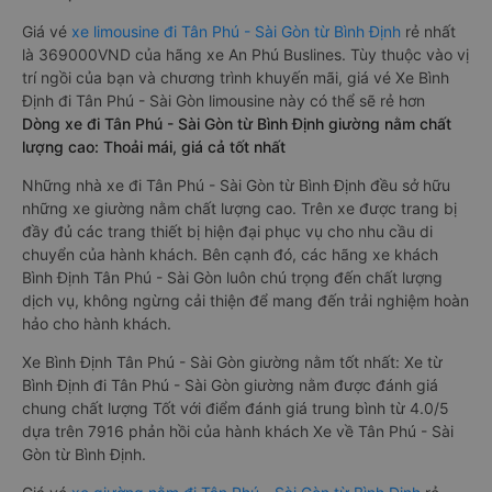
Giá vé
xe limousine đi Tân Phú - Sài Gòn từ Bình Định
rẻ nhất
là 369000VND của hãng xe An Phú Buslines. Tùy thuộc vào vị
trí ngồi của bạn và chương trình khuyến mãi, giá vé Xe Bình
Định đi Tân Phú - Sài Gòn limousine này có thể sẽ rẻ hơn
Dòng xe đi Tân Phú - Sài Gòn từ Bình Định giường nằm chất
lượng cao: Thoải mái, giá cả tốt nhất
Những nhà xe đi Tân Phú - Sài Gòn từ Bình Định đều sở hữu
những xe giường nằm chất lượng cao. Trên xe được trang bị
đầy đủ các trang thiết bị hiện đại phục vụ cho nhu cầu di
chuyển của hành khách. Bên cạnh đó, các hãng xe khách
Bình Định Tân Phú - Sài Gòn luôn chú trọng đến chất lượng
dịch vụ, không ngừng cải thiện để mang đến trải nghiệm hoàn
hảo cho hành khách.
Xe Bình Định Tân Phú - Sài Gòn giường nằm tốt nhất: Xe từ
Bình Định đi Tân Phú - Sài Gòn giường nằm được đánh giá
chung chất lượng Tốt với điểm đánh giá trung bình từ 4.0/5
dựa trên 7916 phản hồi của hành khách Xe về Tân Phú - Sài
Gòn từ Bình Định.