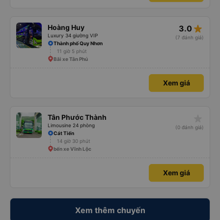
star_rate
Hoàng Huy
3.0
Luxury 34 giường VIP
(7 đánh giá)
Thành phố Quy Nhơn
11 giờ 5 phút
Bãi xe Tân Phú
Xem giá
star_rate
Tân Phước Thành
Limousine 24 phòng
(0 đánh giá)
Cát Tiến
14 giờ 30 phút
bến xe Vĩnh Lộc
Xem giá
Xem thêm chuyến