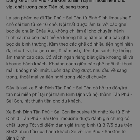
Dòng xe đi Tân Phú - Sài Gòn từ Bình Định limousine 9 chỗ
vip, chất lượng cao: Tiện lợi, sang trọng
Là sản phẩm xe đi Tân Phú - Sài Gòn từ Bình Định limousine 9
chỗ cải tiến từ xe 16 chỗ. Nội thất được làm lại với các ghế
bọc da chuẩn Châu Âu, không chỉ êm ái cho chuyến hành
trình xa, mà còn mát mẻ và không hề bị hầm bí như các ghế
bọc da bình thường. Kèm theo các ghế có nhiều tiện nghi hiện
đại như ti-vi, tủ lạnh mini, ổ cắm usb, đèn đọc sách, hệ thống
âm thanh cao cấp. Có vách ngăn riêng biệt giữa khoang lái và
khoang hành khách. Khoảng cách giữa các ghế ngồi rất thoải
mái, không nhồi nhét. Luôn đáp ứng được nhu cầu về sang
trọng, thoải mái và tiện nghi trong việc di chuyển.
Đây là loại xe Bình Định Tân Phú - Sài Gòn có hỗ trợ đón/trả
tận nơi miễn phí tại nội thành Bình Định và nội thành Tân Phú -
Sài Gòn, rất thuận tiện cho du khách.
Xe Bình Định Tân Phú - Sài Gòn limousine tốt nhất: Xe từ Bình
Định đi Tân Phú - Sài Gòn limousine được đánh giá chung có
chất lượng Tốt với điểm đánh giá trung bình từ 3.7/5 dựa trên
8042 phản hồi của hành khách Xe về Tân Phú - Sài Gòn từ
Bình Định.