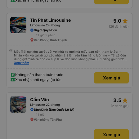
Xác nhận chỗ ngay lập tức
star_rate
Tín Phát Limousine
5.0
Limousine 24 Phòng
(126 đánh giá)
Big C Quy Nhơn
11 giờ 5 phút
Văn Phòng Bình Thạnh
Một Trãi nghiệm tuyệt vời với nhà xe mới mà mấy bạn nên tham khảo: +
Nhân viên và tài xế gọi xác nhận 2 3 lần yên tâm hẵng luôn nè + Tài xế đón
đúng giờ mình ra chờ có 10p là xe đón luôn không phải 30 1 tiếng gọi trước
đợi cực + Xe mới, xịn, thơm và Đặt biệt là cực kỳ ưng mền gối trên xe luôn
Xem thêm
nha. Bình thường toàn gối da nằm đau cả cổ mà đây gối này nhà xe đổi hết
luôn qua gối dạng lông êm cực. + Giường rộng cực kỳ, có móc treo dép ở
trên không bị vướng chân như các xe khác mình từng đi + Tài xế lơ xe nhiệt
Không cần thanh toán trước
Xem giá
tình hỗ trợ hỏi đón trả cực bao nhiệt tình nhẹ nhàn luôn nha + Trên xe còn
Xác nhận chỗ ngay lập tức
có bánh nước, khăn lạnh. Tới trạm tài xế còn tinh ý chuẩn bị thêm khăn lạnh
ở trạm dừng nữa. 10đ cho sự tinh tế của nhà xe nha.
star_rate
Cẩm Vân
3.5
Limousine 22 phòng
(2 đánh giá)
Bình Định (Dọc Quốc Lộ 1A)
11 giờ
Văn phòng Tân Phú
Xem giá