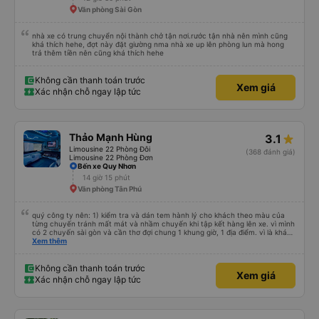
Văn phòng Sài Gòn
nhà xe có trung chuyển nội thành chở tận nơi.rước tận nhà nên mình cũng
khá thích hehe, đợt này đặt giường nma nhà xe up lên phòng lun mà hong
trả thêm tiền nên cũng khá thích hehe
Không cần thanh toán trước
Xem giá
Xác nhận chỗ ngay lập tức
Thảo Mạnh Hùng
3.1
Limousine 22 Phòng Đôi
(368 đánh giá)
Limousine 22 Phòng Đơn
Bến xe Quy Nhơn
14 giờ 15 phút
Văn phòng Tân Phú
quý công ty nên: 1) kiểm tra và dán tem hành lý cho khách theo màu của
từng chuyến tránh mất mát và nhầm chuyến khi tập kết hàng lên xe. vì mình
có 2 chuyến sài gòn và cần thơ đợi chung 1 khung giờ, 1 địa điểm. vì là khách
thân thiết của quý công ty nên rất hài lòng và tin tưởng. tuy nhiên rất mong
Xem thêm
muốn đội ngũ nhân viên anh chị em nhà xe cùng nhau cải thiện ngày một
phát triển. 2) đồng nhất về cách giao tiếp và CSKH nhẹ nhàng, chu đáo nữa
thì chắc chắn quy công ty là nhà xe được yêu thích và lựa chọn số 1 quy
Không cần thanh toán trước
Xem giá
nhơn. rất cảm ơn quý anh chị em cty cũng như chị Thảo đã lắng nghe và
Xác nhận chỗ ngay lập tức
tiếp nhận. " khách hàng thân thiết nhiều năm của nhà xe từ thời sinh viên"