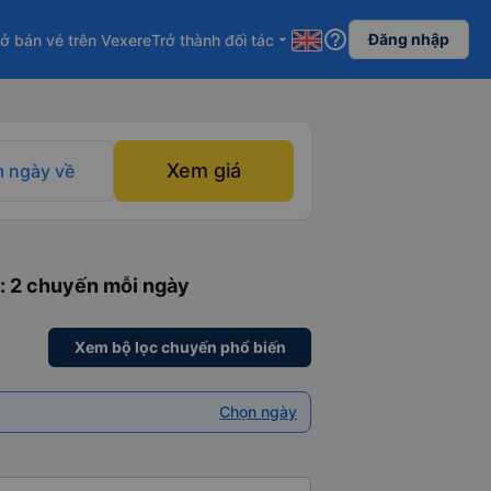
help_outline
Đăng nhập
ở bán vé trên Vexere
Trở thành đối tác
arrow_drop_down
Xem giá
 ngày về
: 2 chuyến mỗi ngày
Xem bộ lọc chuyến phổ biến
Chọn ngày