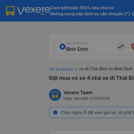
Cam kết hoàn 150% nếu nhà xe

không cung cấp dịch vụ vận chuyển (*)
in
Nơi xuất phát
import_export
xe đi Thái Bình từ Bình Định
Vé xe khách
Đặt mua vé xe 4 nhà xe đi Thái B
Vexere Team
Ngày cập nhật: 07/08/2026
Chọn ngày đi để xem giá vé, số ghế t
info