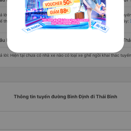
rả lời: Hiện tại có 1 hãng xe khai thác dòng xe giường nằm trên tuy
hể tham khảo thêm thông tin và đặt vé các nhà xe này tại trang này:
X
âu hỏi: Các hãng xe nào khai thác dòng xe ghế ngồi đi Thái
ả lời: Hiện tại chưa có nhà xe nào có loại xe ghế ngồi khai thác tuyến
Thông tin tuyến đường Bình Định đi Thái Bình