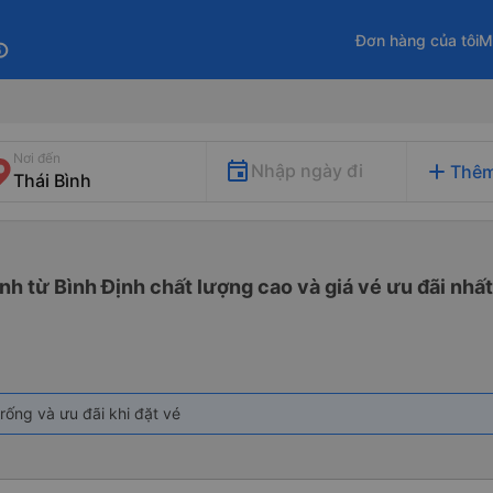
Đơn hàng của tôi
M
fo
Nơi đến
add
Nhập ngày đi
Thêm
ình từ Bình Định chất lượng cao và giá vé ưu đãi nhất
rống và ưu đãi khi đặt vé