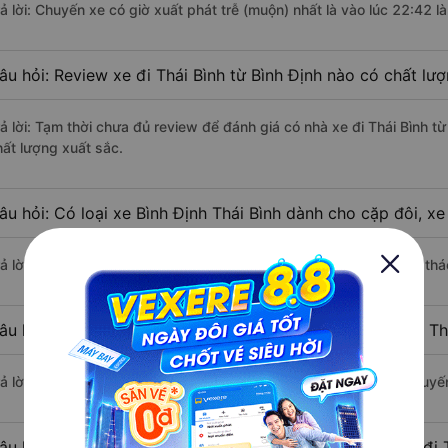
rả lời: Chuyến xe có giờ xuất phát trễ (muộn) nhất là vào lúc 22:42 
âu hỏi: Review xe đi Thái Bình từ Bình Định nào có chất lượ
rả lời: Tạm thời chưa đủ review để đánh giá có nhà xe đi Thái Bình 
hất lượng xuất sắc.
âu hỏi: Có loại xe Bình Định Thái Bình dành cho cặp đôi, x
ả lời: Hiện tại chưa có nhà xe nào có loại xe giường nằm đôi khai thá
âu hỏi: Các hãng xe nào khai thác dòng xe Limousine đi Thá
ả lời: Hiện tại chưa có nhà xe nào có loại xe limousine khai thác tuyế
âu hỏi: Các hãng xe nào khai thác dòng xe giường nằm đi T