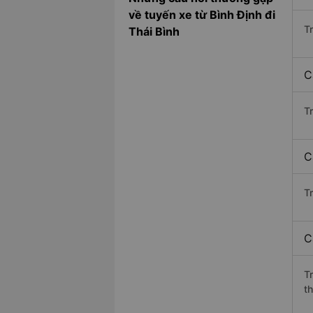
về tuyến xe từ Bình Định đi
T
Thái Bình
C
T
C
Tr
C
T
th