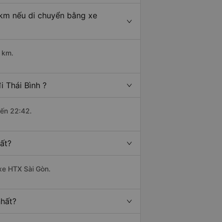
u km nếu di chuyển bằng xe
4 km.
i Thái Bình ?
đến 22:42.
ất?
 xe HTX Sài Gòn.
nhất?