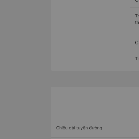
T
t
C
Tr
Chiều dài tuyến đường