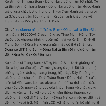
Xe Bình Định Trảng Bom - Đồng Nai giường nằm tốt nhất: Xe
từ Bình Định đi Trảng Bom - Đồng Nai giường nằm được đánh
giá chung chất lượng Trung bình với điểm đánh giá trung bình
từ 3.5/5 dựa trên 10647 phản hồi của hành khách Xe về
Trảng Bom - Đồng Nai từ Bình Định.
Giá vé
xe giường nằm đi Trảng Bom - Đồng Nai từ Bình Định
rẻ nhất là 360000VND của hãng xe Thảo Mạnh Hùng. Tùy
thuộc vào chương trình khuyến mãi, giá vé Xe Bình Định đi
Trảng Bom - Đồng Nai giường nằm này có thể sẽ rẻ hơn.
Dòng xe đi Trảng Bom - Đồng Nai từ Bình Định giường nằm
đôi: Riêng tư, đầy đủ tiện nghi
Xe khách đi Trảng Bom - Đồng Nai từ Bình Định giường nằm
đôi là loại xe đặc biệt. Với mỗi giường được thiết kế như một
phòng ngủ khách sạn sang trọng, hiện đại. Đây là dòng xe
giường nằm cho cặp đôi đi Trảng Bom - Đồng Nai mới xuất
hiện tại Việt Nam. Loại xe giường nằm đôi ra đời nhằm đáp
ứng yêu cầu ngày càng cao của khách hàng về chất lượng
dịch vụ vận tải. So với xe giường nằm thông thường, xe
giường nằm đôi đi Trảng Bom - Đồng Nai có nhiều ưu điểm và
tiện nghi vượt trội. Màn hình LCD với hàng nghìn bộ phim giải