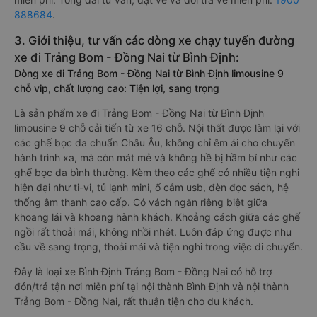
888684
.
3. Giới thiệu, tư vấn các dòng xe chạy tuyến đường
xe đi Trảng Bom - Đồng Nai từ Bình Định:
Dòng xe đi Trảng Bom - Đồng Nai từ Bình Định limousine 9
chỗ vip, chất lượng cao: Tiện lợi, sang trọng
Là sản phẩm xe đi Trảng Bom - Đồng Nai từ Bình Định
limousine 9 chỗ cải tiến từ xe 16 chỗ. Nội thất được làm lại với
các ghế bọc da chuẩn Châu Âu, không chỉ êm ái cho chuyến
hành trình xa, mà còn mát mẻ và không hề bị hầm bí như các
ghế bọc da bình thường. Kèm theo các ghế có nhiều tiện nghi
hiện đại như ti-vi, tủ lạnh mini, ổ cắm usb, đèn đọc sách, hệ
thống âm thanh cao cấp. Có vách ngăn riêng biệt giữa
khoang lái và khoang hành khách. Khoảng cách giữa các ghế
ngồi rất thoải mái, không nhồi nhét. Luôn đáp ứng được nhu
cầu về sang trọng, thoải mái và tiện nghi trong việc di chuyển.
Đây là loại xe Bình Định Trảng Bom - Đồng Nai có hỗ trợ
đón/trả tận nơi miễn phí tại nội thành Bình Định và nội thành
Trảng Bom - Đồng Nai, rất thuận tiện cho du khách.