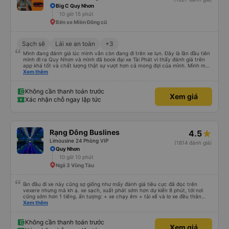
Big C Quy Nhơn
10 giờ 15 phút
Bến xe Miền Đông cũ
Sạch sẽ
Lái xe an toàn
+3
Mình đang đánh giá lúc mình vẫn còn đang đi trên xe lun. Đây là lần đầu tiên
mình đi ra Quy Nhơn và mình đã book đại xe Tài Phát vì thấy đánh giá trên
app khá tốt và chất lượng thật sự vượt hơn cả mong đợi của mình. Mình mua
giường đôi và vừa đủ cho 2 người. Nhân viên của nhà xe phải nói là siêu nhiệt
Xem thêm
tình và dễ thương. Trước chuyến đi mình có gọi cho bên tổng đài thì anh
nhân viên hỗ trợ mình nói chuyện siêu nhẹ nhàng và vui vẻ . Lúc mình lên xe
trung chuyển và lên xe lớn thì luôn hỗ trợ xách vali giùm tụi mình. Trên xe thì
Không cần thanh toán trước
Xem giá
có cả bánh và sữa miễn phí cho khách còn chuẩn bị cả thuốc say xe, dép,
Xác nhận chỗ ngay lập tức
mền, gối và đặc biệt là có gối ôm. Nchung là phải chấm nhà xe 10 sao mới
đủ !!!
Rạng Đông Buslines
4.5
Limousine 24 Phòng VIP
(1814 đánh giá)
Quy Nhơn
10 giờ 10 phút
Ngã 3 Vũng Tàu
lần đầu đi xe này cũng sợ giống như mấy đánh giá tiêu cực đã đọc trên
vexere nhưng mà kh ạ. xe sạch, xuất phát sớm hơn dự kiến 8 phút, tới nơi
cũng sớm hơn 1 tiếng. ấn tượng: + xe chạy êm + tài xế và lơ xe đều thân
thiện dễ thương. thật ra cũng kh tiếp xúc nhiều+ lắm nhưng cá nhân mình
Xem thêm
cảm thấy vậy + đồ ăn tối đa dạng, nêm nếm thì tùy người thấy hợp, cá nhân
mình thấy kh hợp lắm nhưng chưa đến mức tệ mình đi chuyến quảng ngãi -
an sương, xe dừng đúng 3 lần (cả ăn tối) cho khách đi vệ sinh. cái hay ở đây
Không cần thanh toán trước
Xem giá
là khi gần tới chỗ ăn tối sẽ có loa thông báo, loa báo là dừng 30p nhưng thực