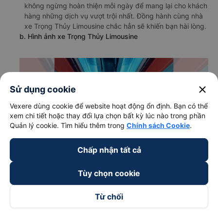
không ngừng hoàn thiện mỗi ngày để mang lại cho khách
hàng những dịch vụ vượt trội nhất. Đồng hành cùng nhà
xe Trọng Thủy Limousine chắc hẳn sẽ khiến bạn hài lòng.
b. Hình ảnh xe Trọng Thủy Limousine
close
Sử dụng cookie
Vexere dùng cookie để website hoạt động ổn định. Bạn có thể
xem chi tiết hoặc thay đổi lựa chọn bất kỳ lúc nào trong phần
Quản lý cookie. Tìm hiểu thêm trong
Chính sách Cookie
.
Chấp nhận tất cả
Tùy chọn cookie
Từ chối