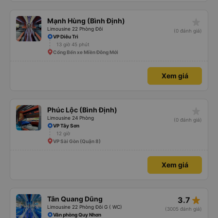
star_rate
Mạnh Hùng (Bình Định)
Limousine 22 Phòng Đôi
(0 đánh giá)
VP Diêu Trì
13 giờ 45 phút
Cổng Bến xe Miền Đông Mới
Xem giá
star_rate
Phúc Lộc (Bình Định)
Limousine 24 Phòng
(0 đánh giá)
VP Tây Sơn
12 giờ
VP Sài Gòn (Quận 8)
Xem giá
star_rate
Tân Quang Dũng
3.7
Limousine 22 Phòng Đôi G ( WC)
(3005 đánh giá)
Văn phòng Quy Nhơn