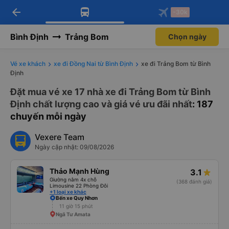
arrow_back
Tải app Vexere ngay!
Tải app Vexere
-30k
Mở app
Mở app
Nhận ưu đãi thành viên độc
-30k/ghế khi đặt vé máy bay qua
quyền
app
Bình Định
Trảng Bom
Chọn ngày
Vé xe khách
xe đi Đồng Nai từ Bình Định
xe đi Trảng Bom từ Bình
Định
Đặt mua vé xe 17 nhà xe đi Trảng Bom từ Bình
Định chất lượng cao và giá vé ưu đãi nhất
: 187
chuyến mỗi ngày
Vexere Team
Ngày cập nhật: 09/08/2026
Thảo Mạnh Hùng
3.1
Giường nằm 4x chỗ
(368 đánh giá)
Limousine 22 Phòng Đôi
+1 loại xe khác
Bến xe Quy Nhơn
11 giờ 15 phút
Ngã Tư Amata