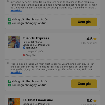
quý công ty nên: 1) kiểm tra và dán tem hành lý cho khách theo màu của
từng chuyến tránh mất mát và nhầm chuyến khi tập kết hàng lên xe. vì mình
có 2 chuyến sài gòn và cần thơ đợi chung 1 khung giờ, 1 địa điểm. vì là khách
thân thiết của quý công ty nên rất hài lòng và tin tưởng. tuy nhiên rất mong
Xem thêm
muốn đội ngũ nhân viên anh chị em nhà xe cùng nhau cải thiện ngày một
phát triển. 2) đồng nhất về cách giao tiếp và CSKH nhẹ nhàng, chu đáo nữa
thì chắc chắn quy công ty là nhà xe được yêu thích và lựa chọn số 1 quy
Không cần thanh toán trước
Xem giá
nhơn. rất cảm ơn quý anh chị em cty cũng như chị Thảo đã lắng nghe và
Xác nhận chỗ ngay lập tức
tiếp nhận. " khách hàng thân thiết nhiều năm của nhà xe từ thời sinh viên"
Tuấn Tú Express
4.5
Luxury 34 phòng
(1905 đánh giá)
Limousine 24 Phòng Đôi
Tam Quan
10 giờ 30 phút
Đồng Nai
Nhà xe này ấn tượng với mình nhất là bác tài và anh nhân viên phụ xe. Từ
khâu gọi điện đến lúc lên xe đều rát sát sao và chủ động gọi cho mình để
hướng dẫn, giọng nói thân thiện, nhẹ nhàng. Nằm trên xe cũng khá thoải
mái, chăn nệm nước suối đầy đủ. Chuyến xe của mình hầu hết là các cô bác
Xem thêm
lớn tuổi thế nên khi hít thở sẽ thấy có một chút mùi người già Lúc xuống xe,
điểm thả của mình ban đầu dự kiến là Ngã 3 Sợi ( Nha Trang ) và bắt Grab
nhưng các anh hướng dẫn mình xuống ở đây không có ma nào dám chở đâu
Không cần thanh toán trước
Xem giá
( vì đây là địa bàn của thế lực xe ôm ngầm, dân chơi cỏ kẹo ke...) Và thế là
Xác nhận chỗ ngay lập tức
mình được chở xuống Ngã 3 thành , nơi sáng sủa an toàn hơn. Một Chuyến
xe được biết thêm nhiều câu chuyện mới. Cảm ơn nhà xe đã giúp đỡ
Tài Phát Limousine
5.0
Limousine 24 Phòng Đôi
(1827 đánh giá)