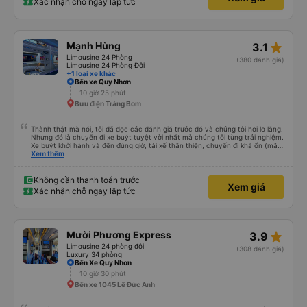
Xác nhận chỗ ngay lập tức
tế chỉ dừng khoảng 25p, chắc do khách đã lên đông đủ. tóm lại thì lần đầu đi
xe này và sẽ có lần sau nếu có dịp, ấn tượng tốt
star_rate
Mạnh Hùng
3.1
Limousine 24 Phòng
(380 đánh giá)
Limousine 24 Phòng Đôi
+1 loại xe khác
Bến xe Quy Nhơn
10 giờ 25 phút
Bưu điện Trảng Bom
Thành thật mà nói, tôi đã đọc các đánh giá trước đó và chúng tôi hơi lo lắng.
Nhưng đó là chuyến đi xe buýt tuyệt vời nhất mà chúng tôi từng trải nghiệm.
Xe buýt khởi hành và đến đúng giờ, tài xế thân thiện, chuyến đi khá ổn (mặc
dù vẫn hơi xóc, nhưng đó là đặc trưng của Việt Nam ^^), và chỗ ngồi thoải
Xem thêm
mái. Chúng tôi thực sự rất hài lòng.
Không cần thanh toán trước
Xem giá
Xác nhận chỗ ngay lập tức
star_rate
Mười Phương Express
3.9
Limousine 24 phòng đôi
(308 đánh giá)
Luxury 34 phòng
Bến Xe Quy Nhơn
10 giờ 30 phút
Bến xe 1045 Lê Đức Anh