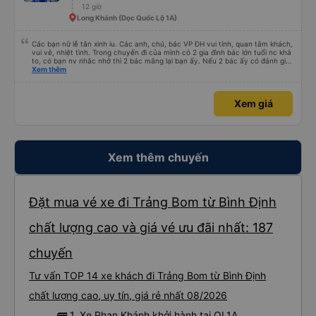
12 giờ
Long Khánh (Dọc Quốc Lộ 1A)
Các bạn nữ lễ tân xinh iu. Các anh, chú, bác VP ĐH vui tính, quan tâm khách,
vui vẻ, nhiệt tình. Trong chuyến đi của mình có 2 gia đình bác lớn tuổi nc khá
to, có bạn nv nhắc nhở thì 2 bác mắng lại bạn ấy. Nếu 2 bác ấy có đánh giá
xấu thì mình ngược lại nha. Bạn ấy nhắc nhở rất đúng. 2 bác nói rất to. To
Xem thêm
đến lỗi mình ngủ còn mơ được câu chuyện các bác nói với nhau xuất hiện
trong giấc mơ của mình luôn. Nên nếu bạn ấy bị phản ánh thì đừng trừ lương
bạn ấy nha. Nếu bạn ấy bị trừ thì bảo bạn ấy liên hệ sđt của mình, mình hỗ
Xem giá
trợ ạ. Số mình đuôi 666, chuyến ĐH-NT ngày 16/1. À các bạn nữ lễ tân xinh
iu còn đổi cho mình phòng đơn sang đôi xong còn note là (một mình) yêu
luôn. Nhưng phòng đôi mà nằm một thì mỗi lần xe rẽ 1 cái là ✈️ Ít đi xe khách
nhưng đủ để đánh giá 10/10.
Xem thêm chuyến
Đặt mua vé xe đi Trảng Bom từ Bình Định
chất lượng cao và giá vé ưu đãi nhất: 187
chuyến
Tư vấn TOP 14 xe khách đi Trảng Bom từ Bình Định
chất lượng cao, uy tín, giá rẻ nhất 08/2026
🚌 1. Xe Phan Khánh khởi hành tại QL1A