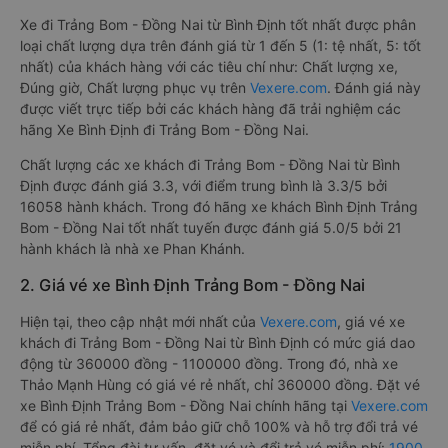
Xe đi Trảng Bom - Đồng Nai từ Bình Định tốt nhất được phân
loại chất lượng dựa trên đánh giá từ 1 đến 5 (1: tệ nhất, 5: tốt
nhất) của khách hàng với các tiêu chí như: Chất lượng xe,
Đúng giờ, Chất lượng phục vụ trên
Vexere.com
. Đánh giá này
được viết trực tiếp bởi các khách hàng đã trải nghiệm các
hãng Xe Bình Định đi Trảng Bom - Đồng Nai.
Chất lượng các xe khách đi Trảng Bom - Đồng Nai từ Bình
Định được đánh giá 3.3, với điểm trung bình là 3.3/5 bởi
16058 hành khách. Trong đó hãng xe khách Bình Định Trảng
Bom - Đồng Nai tốt nhất tuyến được đánh giá 5.0/5 bởi 21
hành khách là nhà xe Phan Khánh.
2. Giá vé xe Bình Định Trảng Bom - Đồng Nai
Hiện tại, theo cập nhật mới nhất của
Vexere.com
, giá vé xe
khách đi Trảng Bom - Đồng Nai từ Bình Định có mức giá dao
động từ 360000 đồng - 1100000 đồng. Trong đó, nhà xe
Thảo Mạnh Hùng có giá vé rẻ nhất, chỉ 360000 đồng. Đặt vé
xe Bình Định Trảng Bom - Đồng Nai chính hãng tại
Vexere.com
để có giá rẻ nhất, đảm bảo giữ chỗ 100% và hỗ trợ đổi trả vé
miễn phí. Tổng đài tư vấn, đặt vé và đổi trả vé miễn phí:
1900