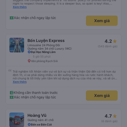
suggest the company implements a "no sound" policy for phones during the
night to respect those sleeping. It is a sleeper bus, so quiet is key! Also,
please display the Wi-Fi password clearly inside the cabin for convenience. I
Xem thêm
would definitely ride with them again! -------------- ​ Xe chất lượng tốt và
tài xế lái xe rất an toàn. Để dịch vụ hoàn hảo hơn, tôi góp ý nhà xe nên có
quy định rõ ràng về việc giữ im lặng (tắt âm thanh điện thoại) vào ban đêm
Xác nhận chỗ ngay lập tức
Xem giá
để tránh làm phiền hành khách khác ngủ. Ngoài ra, nhà xe nên dán sẵn mật
khẩu Wi-Fi trong xe để hành khách dễ dàng sử dụng. Tôi vẫn sẽ tiếp tục ủng
hộ nhà xe trong tương lai!
Bốn Luyện Express
4.2
Limousine 24 Phòng Đôi
(543 đánh giá)
Giường nằm 34 chỗ Luxury (WC)
Đại Học Nông Lâm
5 giờ 55 phút
Văn phòng Rạch Sỏi
Trải nghiệm tốt Nhân viên vui vẻ lịch sự và thân thiện Giờ đến có trễ hơn dự
định 1h, vì xe phải dừng nhiều và lên xuống hàng hóa và rước hành khách,
nói chung là tối thấy yên tâm khi sử dụng dịch vụ của nhà xe này, và sẽ ủng
hộ và giới thiệu cho người thân sử dụng dịch vụ của nhà xe này
Xem thêm
Không cần thanh toán trước
Xem giá
Xác nhận chỗ ngay lập tức
Hoàng Vũ
4.7
Giường nằm 41 chỗ
(6 đánh giá)
Bến xe Bến Cát