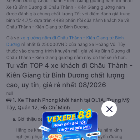
Xe Bình Dương Châu Thành - Kiên Giang giường nằm tốt nhất:
Xe từ Bình Dương đi Châu Thành - Kiên Giang giường nằm
được đánh giá chung chất lượng Tốt với điểm đánh giá trung
bình từ 4.7/5 dựa trên 4498 phản hồi của hành khách Xe về
Châu Thành - Kiên Giang từ Bình Dương.
Giá vé
xe giường nằm đi Châu Thành - Kiên Giang từ Bình
Dương
rẻ nhất là 250000VND của hãng xe Hoàng Vũ. Tùy
thuộc vào chương trình khuyến mãi, giá vé Xe Bình Dương đi
Châu Thành - Kiên Giang giường nằm này có thể sẽ rẻ hơn.
Tư vấn TOP 4 xe khách đi Châu Thành -
Kiên Giang từ Bình Dương chất lượng
cao, uy tín, giá rẻ nhất 08/2026
null
🚌 1. Xe Thanh Phong khởi hành tại QL1A, Trung Mỹ
Tây, Quận 12, Hồ Chí Minh
a. Giới thiệu xe Thanh Phong
Hãng xe khách Thanh Phong có khá nhiều năm kinh
nghiệm phục vụ hành khách trên nhiều tuyến đường