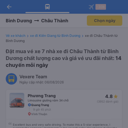
arrow_back
Tải app Vexere ngay!
Tải app Vexere
-30k
Mở app
Mở app
Nhận ưu đãi thành viên độc
-30k/ghế khi đặt vé máy bay qua
quyền
app
Bình Dương
Châu Thành
Chọn ngày
Vé xe khách
xe đi Kiên Giang từ Bình Dương
xe đi Châu Thành từ
Bình Dương
Đặt mua vé xe 7 nhà xe đi Châu Thành từ Bình
Dương chất lượng cao và giá vé ưu đãi nhất
: 14
chuyến mỗi ngày
Vexere Team
Ngày cập nhật: 06/08/2026
Phương Trang
4.8
Limousine giường nằm 34 chỗ
(3952 đánh giá)
Quang Trung
9 giờ 45 phút
Vĩnh Thuận
Excellent bus and very safe driving. To make this a 5-star experience, I