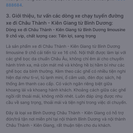
888684
.
3. Giới thiệu, tư vấn các dòng xe chạy tuyến đường
xe đi Châu Thành - Kiên Giang từ Bình Dương:
Dòng xe đi Châu Thành - Kiên Giang từ Bình Dương limousine
9 chỗ vip, chất lượng cao: Tiện lợi, sang trọng
Là sản phẩm xe đi Châu Thành - Kiên Giang từ Bình Dương
limousine 9 chỗ cải tiến từ xe 16 chỗ. Nội thất được làm lại với
các ghế bọc da chuẩn Châu Âu, không chỉ êm ái cho chuyến
hành trình xa, mà còn mát mẻ và không hề bị hầm bí như các
ghế bọc da bình thường. Kèm theo các ghế có nhiều tiện nghi
hiện đại như ti-vi, tủ lạnh mini, ổ cắm usb, đèn đọc sách, hệ
thống âm thanh cao cấp. Có vách ngăn riêng biệt giữa
khoang lái và khoang hành khách. Khoảng cách giữa các ghế
ngồi rất thoải mái, không nhồi nhét. Luôn đáp ứng được nhu
cầu về sang trọng, thoải mái và tiện nghi trong việc di chuyển.
Đây là loại xe Bình Dương Châu Thành - Kiên Giang có hỗ trợ
đón/trả tận nơi miễn phí tại nội thành Bình Dương và nội thành
Châu Thành - Kiên Giang, rất thuận tiện cho du khách.