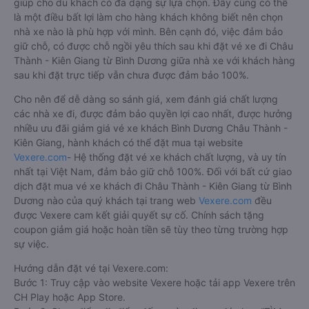
giúp cho du khách có đa dạng sự lựa chọn. Đây cũng có thể
là một điều bất lợi làm cho hàng khách không biết nên chọn
nhà xe nào là phù hợp với mình. Bên cạnh đó, việc đảm bảo
giữ chỗ, có được chỗ ngồi yêu thích sau khi đặt vé xe đi Châu
Thành - Kiên Giang từ Bình Dương giữa nhà xe với khách hàng
sau khi đặt trực tiếp vẫn chưa được đảm bảo 100%.
Cho nên để dễ dàng so sánh giá, xem đánh giá chất lượng
các nhà xe đi, được đảm bảo quyền lợi cao nhất, được hưởng
nhiều ưu đãi giảm giá vé xe khách Bình Dương Châu Thành -
Kiên Giang, hành khách có thể đặt mua tại website
Vexere.com
- Hệ thống đặt vé xe khách chất lượng, và uy tín
nhất tại Việt Nam, đảm bảo giữ chỗ 100%. Đối với bất cứ giao
dịch đặt mua vé xe khách đi Châu Thành - Kiên Giang từ Bình
Dương nào của quý khách tại trang web
Vexere.com
đều
được Vexere cam kết giải quyết sự cố. Chính sách tặng
coupon giảm giá hoặc hoàn tiền sẽ tùy theo từng trường hợp
sự việc.
Hướng dẫn đặt vé tại Vexere.com:
Bước 1: Truy cập vào website Vexere hoặc tải app Vexere trên
CH Play hoặc App Store.