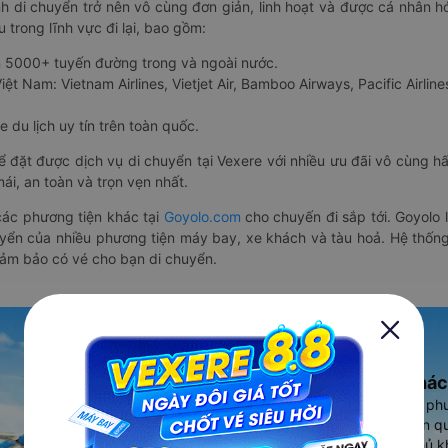
nh di chuyển trở nên vô cùng đơn giản, linh hoạt và được cá nhân h
 trong lĩnh vực đi lại, bao gồm:
n 5000+ tuyến đường trong và ngoài nước.
ệt Nam: Vietnam Airlines, Vietjet Air, Bamboo Airways, Pacific Airlines
 du lịch uy tín trên toàn quốc.
thể đặt được dịch vụ di chuyển tại Vexere với nhiều ưu đãi vô cùng 
i, an toàn và trọn vẹn nhất.
ác phương tiện khác tại
Goyolo.com
cho chuyến đi sắp tới. Goyolo
huyển của nhiều phương tiện máy bay, xe khách và tàu hoả. Hệ thống
đảm bảo có vé cho bạn di chuyển.
Ứng dụng đặt vé Xe khác
Vexere - ứng dụng đặt vé đa ph
cao, 5000+ tuyến đường toàn qu
vụ thuê xe máy, xe du lịch phủ k