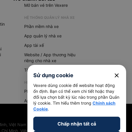
Mở bán vé trên Vexere
HỆ THỐNG QUẢN LÝ NHÀ XE
tin
Phần mềm nhà xe
App quản lý nhà xe
App tài xế
i
i
Website / App thương hiệu
riêng cho nhà xe
Tổng đài AI
close
Sử dụng cookie
HỆ THỐNG QUẢN LÝ HÀNG HOÁ
Vexere dùng cookie để website hoạt động
Phần mềm quản lý hàng hoá
ổn định. Bạn có thể xem chi tiết hoặc thay
đổi lựa chọn bất kỳ lúc nào trong phần Quản
App quản lý hàng hoá
lý cookie. Tìm hiểu thêm trong
Chính sách
Cookie
.
Chấp nhận tất cả
inh, Việt Nam
 Chí Minh, Việt Nam