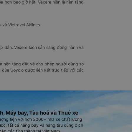
óa hơn bao giờ hết. Vexere hiện là nền tảng
 và Vietravel Airlines.
hấp dẫn. Vexere luôn sẵn sàng đồng hành và
 là nền tảng đặt vé cho phép người dùng so
 của Goyolo được liên kết trực tiếp với các
h, Máy bay, Tàu hoả và Thuê xe
ương tiện với hơn 3000+ nhà xe chất lượng
ốc, tất cả hãng bay và hãng tàu cùng dịch
hắp các tỉnh thành tại Việt Nam.