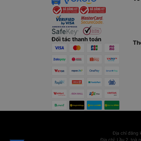
Đối tác thanh toán
Th
Địa chỉ đăng
Địa chỉ
:
Lầu 2, toà 