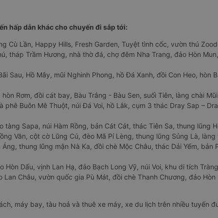
n hấp dẫn khác cho chuyến đi sắp tới:
ng Cù Lần, Happy Hills, Fresh Garden, Tuyệt tình cốc, vườn thú Zoodo
Phú, tháp Trầm Hương, nhà thờ đá, chợ đêm Nha Trang, đảo Hòn Mun,
Bãi Sau, Hồ Mây, mũi Nghinh Phong, hồ Đá Xanh, đồi Con Heo, hòn B
 hòn Rơm, đồi cát bay, Bàu Trắng - Bàu Sen, suối Tiên, làng chài Mũi
à phê Buôn Mê Thuột, núi Đá Voi, hồ Lắk, cụm 3 thác Dray Sap – Dra
o tàng Sapa, núi Hàm Rồng, bản Cát Cát, thác Tiên Sa, thung lũng 
ng Văn, cột cờ Lũng Cú, đèo Mã Pí Lèng, thung lũng Sủng Là, làng 
Áng, thung lũng mận Nà Ka, đồi chè Mộc Châu, thác Dải Yếm, bản P
o Hòn Dấu, vịnh Lan Hạ, đảo Bạch Long Vỹ, núi Voi, khu di tích Tràng
ảo Lan Châu, vườn quốc gia Pù Mát, đồi chè Thanh Chương, đảo Hò
hách, máy bay, tàu hoả và thuê xe máy, xe du lịch trên nhiều tuyến 