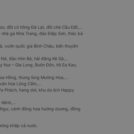
o, đồi cỏ hồng Đà Lạt, đồi chè Cầu Đất,...
 nhà ga Nha Trang, đảo Điệp Sơn, thác bà
à, vườn quốc gia Bình Châu, bến thuyền
 Né, đảo Hòn Bà, hải đăng Kê Gà,...
y Nur – Gia Long, Buôn Đôn, hồ Ea Kao,
Hoa Hồng, thung lũng Mường Hoa,...
văn hóa Lũng Cẩm,...
a Phách, hang dơi, khu du lịch Happy
 Kênh,...
n Ngư, cánh đồng hoa hướng dương, đồng
đường khắp cả nước.