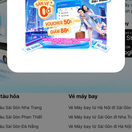
Ứng dụng hiển thị thông tin đầy 
người dùng so sánh và lựa chọn 
chóng và phù hợp nhất.
Tải ứng dụng Vexere ngay
 tàu hỏa
Vé máy bay
tàu Sài Gòn Nha Trang
Vé Máy bay từ Hà Nội đi Sài Gòn
tàu Sài Gòn Phan Thiết
Vé Máy bay từ Sài Gòn đi Nha T
tàu Sài Gòn Đà Nẵng
Vé Máy bay từ Sài Gòn đi Hà Nội