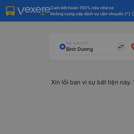
Cam kết hoàn 150% nếu nhà xe

không cung cấp dịch vụ vận chuyển (*)
in
Nơi xuất phát
import_export
Xin lỗi bạn vì sự bất tiện này