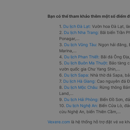
Bạn có thể tham khảo thêm một số điểm đế
1.
Du lịch Đà Lạt:
Vườn hoa Đà Lạt, là
2.
Du lịch Nha Trang:
Bãi biển Trần 
Ponagar,...
3.
Du lịch Vũng Tàu:
Ngọn hải đăng, 
Marina,...
4.
Du lịch Phan Thiết:
Bãi đá Ông Địa,
5.
Du lịch Buôn Ma Thuột:
Bảo tàng c
vườn quốc gia Chư Yang Shin,...
6.
Du lịch Sapa:
Nhà thờ đá Sapa, bả
7.
Du lịch Hà Giang:
Cao nguyên đá Đồ
8.
Du lịch Mộc Châu:
Rừng thông Bản 
Land,...
9.
Du lịch Hải Phòng:
Biển Đồ Sơn, đả
10.
Du lịch Nghệ An:
Biển Cửa Lò, đ
cừu Nghệ An, biển Thiên Cầm,...
Vexere.com
là hệ thống hỗ trợ đặt vé xe k