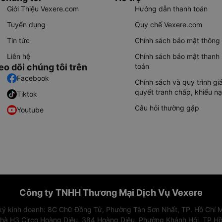
Giới Thiệu Vexere.com
Hướng dẫn thanh toán
Tuyển dụng
Quy chế Vexere.com
Tin tức
Chính sách bảo mật thông 
Liên hệ
Chính sách bảo mật thanh
eo dõi chúng tôi trên
toán
Facebook
Chính sách và quy trình giả
quyết tranh chấp, khiếu nạ
Tiktok
Câu hỏi thường gặp
Youtube
Công ty TNHH Thương Mại Dịch Vụ Vexere
 ký kinh doanh: 8C Chữ Đồng Tử, Phường Tân Sơn Nhất, TP. Hồ Chí M
nhà H3 Circo Hoàng Diệu, 384 Hoàng Diệu, Phường Khánh Hội, TP Hồ