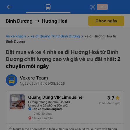
arrow_back
Tải app Vexere ngay!
Tải app Vexere
-30k
Mở app
Mở app
Nhận ưu đãi thành viên độc
-30k/ghế khi đặt vé máy bay qua
quyền
app
Bình Dương
Hướng Hoá
Chọn ngày
Vé xe khách
xe đi Quảng Trị từ Bình Dương
xe đi Hướng Hóa từ
Bình Dương
Đặt mua vé xe 4 nhà xe đi Hướng Hoá từ Bình
Dương chất lượng cao và giá vé ưu đãi nhất
: 2
chuyến mỗi ngày
Vexere Team
Ngày cập nhật: 09/08/2026
Quang Dũng VIP Limousine
3.7
Giường phòng 32 chỗ (Có WC)
(1145 đánh giá)
Limousine 22 phòng (Có WC)
Bến xe miền Đông mới
0 giờ 30 phút
Bến xe Lao Bảo
Người nước ngoài rất khó hiểu vị trí của bến xe buýt và xe buýt đến từ đâu.