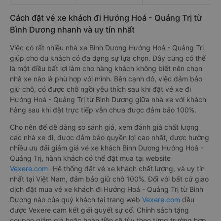
Cách đặt vé xe khách đi Hướng Hoá - Quảng Trị từ
Bình Dương nhanh và uy tín nhất
Việc có rất nhiều nhà xe Bình Dương Hướng Hoá - Quảng Trị
giúp cho du khách có đa dạng sự lựa chọn. Đây cũng có thể
là một điều bất lợi làm cho hàng khách không biết nên chọn
nhà xe nào là phù hợp với mình. Bên cạnh đó, việc đảm bảo
giữ chỗ, có được chỗ ngồi yêu thích sau khi đặt vé xe đi
Hướng Hoá - Quảng Trị từ Bình Dương giữa nhà xe với khách
hàng sau khi đặt trực tiếp vẫn chưa được đảm bảo 100%.
Cho nên để dễ dàng so sánh giá, xem đánh giá chất lượng
các nhà xe đi, được đảm bảo quyền lợi cao nhất, được hưởng
nhiều ưu đãi giảm giá vé xe khách Bình Dương Hướng Hoá -
Quảng Trị, hành khách có thể đặt mua tại website
Vexere.com
- Hệ thống đặt vé xe khách chất lượng, và uy tín
nhất tại Việt Nam, đảm bảo giữ chỗ 100%. Đối với bất cứ giao
dịch đặt mua vé xe khách đi Hướng Hoá - Quảng Trị từ Bình
Dương nào của quý khách tại trang web
Vexere.com
đều
được Vexere cam kết giải quyết sự cố. Chính sách tặng
coupon giảm giá hoặc hoàn tiền sẽ tùy theo từng trường hợp