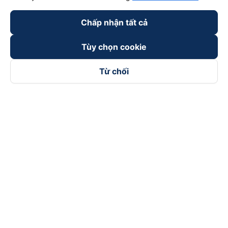
Chấp nhận tất cả
Tùy chọn cookie
Từ chối
Theo dõi chúng tôi trên
Facebook
Tiktok
Youtube
Công ty TNHH Thương Mại Dịch Vụ Vexere
Địa chỉ đăng ký kinh doanh: 8C Chữ Đồng Tử, Phường Tân
Sơn Nhất, TP. Hồ Chí Minh, Việt Nam
Địa chỉ
:
Lầu 2, toà nhà H3 Circo Hoàng Diệu, 384 Hoàng Diệu,
Phường Khánh Hội, TP Hồ Chí Minh, Việt Nam
Tầng 3, toà nhà 101 Láng Hạ, 101 Láng Hạ, Phường Láng, TP.
Hà Nội, Việt Nam
Giấy chứng nhận ĐKKD số 0315133726 do Sở KH và ĐT TP.
Hồ Chí Minh cấp lần đầu ngày 27/6/2018