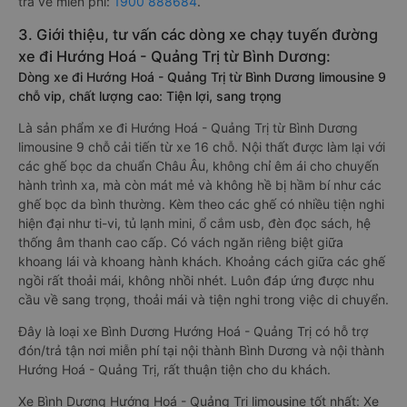
trả vé miễn phí:
1900 888684
.
3. Giới thiệu, tư vấn các dòng xe chạy tuyến đường
xe đi Hướng Hoá - Quảng Trị từ Bình Dương:
Dòng xe đi Hướng Hoá - Quảng Trị từ Bình Dương limousine 9
chỗ vip, chất lượng cao: Tiện lợi, sang trọng
Là sản phẩm xe đi Hướng Hoá - Quảng Trị từ Bình Dương
limousine 9 chỗ cải tiến từ xe 16 chỗ. Nội thất được làm lại với
các ghế bọc da chuẩn Châu Âu, không chỉ êm ái cho chuyến
hành trình xa, mà còn mát mẻ và không hề bị hầm bí như các
ghế bọc da bình thường. Kèm theo các ghế có nhiều tiện nghi
hiện đại như ti-vi, tủ lạnh mini, ổ cắm usb, đèn đọc sách, hệ
thống âm thanh cao cấp. Có vách ngăn riêng biệt giữa
khoang lái và khoang hành khách. Khoảng cách giữa các ghế
ngồi rất thoải mái, không nhồi nhét. Luôn đáp ứng được nhu
cầu về sang trọng, thoải mái và tiện nghi trong việc di chuyển.
Đây là loại xe Bình Dương Hướng Hoá - Quảng Trị có hỗ trợ
đón/trả tận nơi miễn phí tại nội thành Bình Dương và nội thành
Hướng Hoá - Quảng Trị, rất thuận tiện cho du khách.
Xe Bình Dương Hướng Hoá - Quảng Trị limousine tốt nhất: Xe