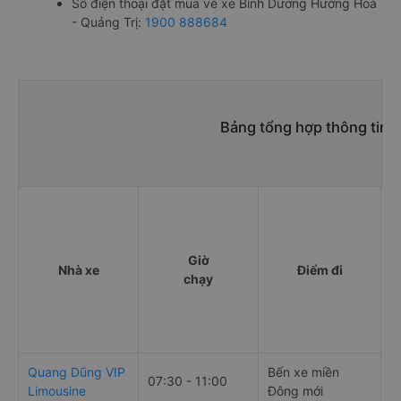
Số điện thoại đặt mua vé xe Bình Dương Hướng Hoá
- Quảng Trị:
1900 888684
Bảng tổng hợp thông tin 
Giờ
Nhà xe
Điểm đi
chạy
Quang Dũng VIP
Bến xe miền
S
07:30 - 11:00
Limousine
Đông mới
L