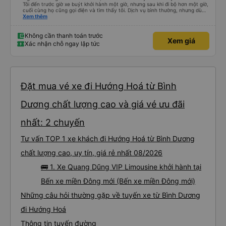
Tôi đến trước giờ xe buýt khởi hành một giờ, nhưng sau khi đi bộ hơn một giờ,
cuối cùng họ cũng gọi điện và tìm thấy tôi. Dịch vụ bình thường, nhưng dù
sao thì tôi ngủ ngon hơn ở khách sạn vì tôi rất thoải mái. Sẽ tuyệt hơn nếu
Xem thêm
tiếng còi xe bớt to hơn. Nhưng tôi thích nó nên tôi cho điểm tối đa. Cảm ơn
bạn rất nhiều.
Không cần thanh toán trước
Xem giá
Xác nhận chỗ ngay lập tức
Đặt mua vé xe đi Hướng Hoá từ Bình
Dương chất lượng cao và giá vé ưu đãi
nhất: 2 chuyến
Tư vấn TOP 1 xe khách đi Hướng Hoá từ Bình Dương
chất lượng cao, uy tín, giá rẻ nhất 08/2026
🚌 1. Xe Quang Dũng VIP Limousine khởi hành tại
Bến xe miền Đông mới (Bến xe miền Đông mới)
Những câu hỏi thường gặp về tuyến xe từ Bình Dương
đi Hướng Hoá
Thông tin tuyến đường