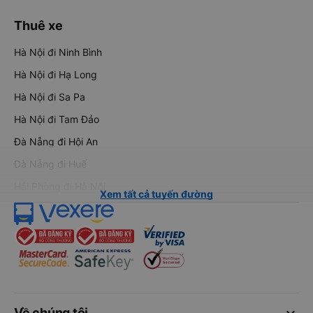
Thuê xe
Hà Nội đi Ninh Bình
Hà Nội đi Hạ Long
Hà Nội đi Sa Pa
Hà Nội đi Tam Đảo
Đà Nẵng đi Hội An
Đà Nẵng đi Huế
Hải Phòng đi Hà Nội
Xem tất cả tuyến đường
keyboard_arrow_down
Về chúng tôi