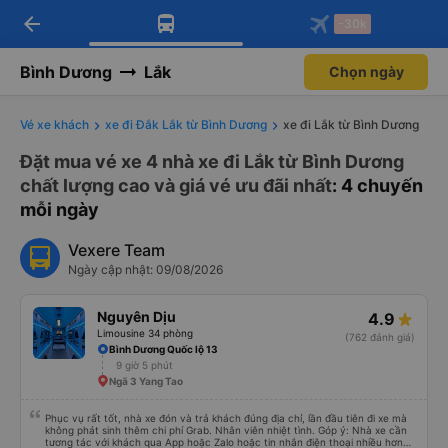
arrow_back
Tải app Vexere ngay!
Tải app Vexere
-30k
Mở app
Mở app
Nhận ưu đãi thành viên độc
-30k/ghế khi đặt vé máy bay qua
quyền
app
Bình Dương
Lắk
Chọn ngày
Vé xe khách
xe đi Đắk Lắk từ Bình Dương
xe đi Lắk từ Bình Dương
Đặt mua vé xe 4 nhà xe đi Lắk từ Bình Dương
chất lượng cao và giá vé ưu đãi nhất
: 4 chuyến
mỗi ngày
Vexere Team
Ngày cập nhật: 09/08/2026
Nguyên Dịu
4.9
Limousine 34 phòng
(762 đánh giá)
Bình Dương Quốc lộ 13
9 giờ 5 phút
Ngã 3 Yang Tao
Phục vụ rất tốt, nhà xe đón và trả khách đúng địa chỉ, lần đầu tiên đi xe mà
không phát sinh thêm chi phí Grab. Nhân viên nhiệt tình. Góp ý: Nhà xe cần
tương tác với khách qua App hoặc Zalo hoặc tin nhắn điện thoại nhiều hơn