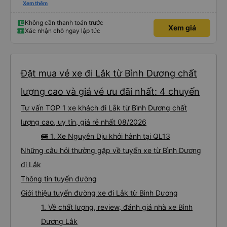
nữa để hành khách yên tâm đặc biệt là khách đặt vé qua App. Chân thành
Xem thêm
cảm ơn, lần sau đặt vé lại
Không cần thanh toán trước
Xem giá
Xác nhận chỗ ngay lập tức
Đặt mua vé xe đi Lắk từ Bình Dương chất
lượng cao và giá vé ưu đãi nhất: 4 chuyến
Tư vấn TOP 1 xe khách đi Lắk từ Bình Dương chất
lượng cao, uy tín, giá rẻ nhất 08/2026
🚌 1. Xe Nguyên Dịu khởi hành tại QL13
Những câu hỏi thường gặp về tuyến xe từ Bình Dương
đi Lắk
Thông tin tuyến đường
Giới thiệu tuyến đường xe đi Lắk từ Bình Dương
1. Về chất lượng, review, đánh giá nhà xe Bình
Dương Lắk