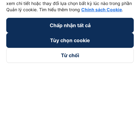
xem chi tiết hoặc thay đổi lựa chọn bất kỳ lúc nào trong phần
Quản lý cookie. Tìm hiểu thêm trong
Chính sách Cookie
.
Chấp nhận tất cả
Tùy chọn cookie
Từ chối
Theo dõi chúng tôi trên
Facebook
Tiktok
Youtube
Công ty TNHH Thương Mại Dịch Vụ Vexere
Địa chỉ đăng ký kinh doanh: 8C Chữ Đồng Tử, Phường Tân
Sơn Nhất, TP. Hồ Chí Minh, Việt Nam
Địa chỉ
:
Lầu 2, toà nhà H3 Circo Hoàng Diệu, 384 Hoàng Diệu,
Phường Khánh Hội, TP Hồ Chí Minh, Việt Nam
Tầng 3, toà nhà 101 Láng Hạ, 101 Láng Hạ, Phường Láng, TP.
Hà Nội, Việt Nam