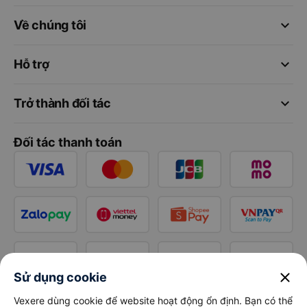
keyboard_arrow_down
Về chúng tôi
keyboard_arrow_down
Hỗ trợ
keyboard_arrow_down
Trở thành đối tác
Đối tác thanh toán
close
Sử dụng cookie
Vexere dùng cookie để website hoạt động ổn định. Bạn có thể