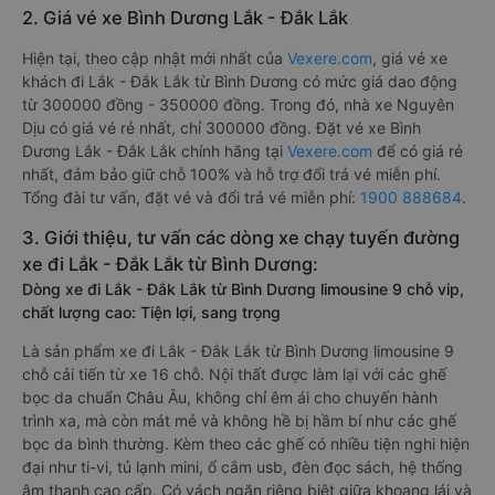
2. Giá vé xe Bình Dương Lắk - Đắk Lắk
Hiện tại, theo cập nhật mới nhất của
Vexere.com
, giá vé xe
khách đi Lắk - Đắk Lắk từ Bình Dương có mức giá dao động
từ 300000 đồng - 350000 đồng. Trong đó, nhà xe Nguyên
Dịu có giá vé rẻ nhất, chỉ 300000 đồng. Đặt vé xe Bình
Dương Lắk - Đắk Lắk chính hãng tại
Vexere.com
để có giá rẻ
nhất, đảm bảo giữ chỗ 100% và hỗ trợ đổi trả vé miễn phí.
Tổng đài tư vấn, đặt vé và đổi trả vé miễn phí:
1900 888684
.
3. Giới thiệu, tư vấn các dòng xe chạy tuyến đường
xe đi Lắk - Đắk Lắk từ Bình Dương:
Dòng xe đi Lắk - Đắk Lắk từ Bình Dương limousine 9 chỗ vip,
chất lượng cao: Tiện lợi, sang trọng
Là sản phẩm xe đi Lắk - Đắk Lắk từ Bình Dương limousine 9
chỗ cải tiến từ xe 16 chỗ. Nội thất được làm lại với các ghế
bọc da chuẩn Châu Âu, không chỉ êm ái cho chuyến hành
trình xa, mà còn mát mẻ và không hề bị hầm bí như các ghế
bọc da bình thường. Kèm theo các ghế có nhiều tiện nghi hiện
đại như ti-vi, tủ lạnh mini, ổ cắm usb, đèn đọc sách, hệ thống
âm thanh cao cấp. Có vách ngăn riêng biệt giữa khoang lái và