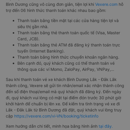
Bình Dương cũng vô cùng đơn giản, tiện lợi khi
Vexere.com
hỗ
trợ đến 06 hình thức thanh toán khác nhau bao gồm:
Thanh toán bằng tiền mặt tại các cửa hàng tiện lợi và
siêu thị gần nhà.
Thanh toán bằng thẻ thanh toán quốc tế (Visa, Master
Card, JCB).
Thanh toán bằng thẻ ATM đã đăng ký thanh toán trực
tuyến (Internet Banking).
Thanh toán bằng hình thức chuyển khoản ngân hàng.
Bên cạnh đó, quý khách cũng có thể thanh toán vé
thông qua các ví Momo, ZaloPay, AirPay, VNPay,…
Sau khi thanh toán vé xe khách Bình Dương Lắk - Đắk Lắk
thành công, Vexere sẽ gửi tin nhắn/email xác nhận thành công
đến số điện thoại/email mà quý khách đã đăng ký. Đến ngày
đi, quý khách vui lòng có mặt tại điểm đón trước 30 phút giờ
khởi hành để chuẩn bị lên xe. Để kiểm tra tình trạng vé xe đi
Lắk - Đắk Lắk từ Bình Dương đã đặt, quý khách vui lòng truy
cập
https://vexere.com/vi-VN/booking/ticketinfo
Xem hướng dẫn chi tiết, minh họa bằng hình ảnh
tại đây.