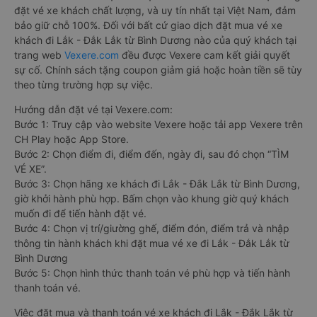
đặt vé xe khách chất lượng, và uy tín nhất tại Việt Nam, đảm
bảo giữ chỗ 100%. Đối với bất cứ giao dịch đặt mua vé xe
khách đi Lắk - Đắk Lắk từ Bình Dương nào của quý khách tại
trang web
Vexere.com
đều được Vexere cam kết giải quyết
sự cố. Chính sách tặng coupon giảm giá hoặc hoàn tiền sẽ tùy
theo từng trường hợp sự việc.
Hướng dẫn đặt vé tại Vexere.com:
Bước 1: Truy cập vào website Vexere hoặc tải app Vexere trên
CH Play hoặc App Store.
Bước 2: Chọn điểm đi, điểm đến, ngày đi, sau đó chọn “TÌM
VÉ XE”.
Bước 3: Chọn hãng xe khách đi Lắk - Đắk Lắk từ Bình Dương,
giờ khởi hành phù hợp. Bấm chọn vào khung giờ quý khách
muốn đi để tiến hành đặt vé.
Bước 4: Chọn vị trí/giường ghế, điểm đón, điểm trả và nhập
thông tin hành khách khi đặt mua vé xe đi Lắk - Đắk Lắk từ
Bình Dương
Bước 5: Chọn hình thức thanh toán vé phù hợp và tiến hành
thanh toán vé.
Việc đặt mua và thanh toán vé xe khách đi Lắk - Đắk Lắk từ