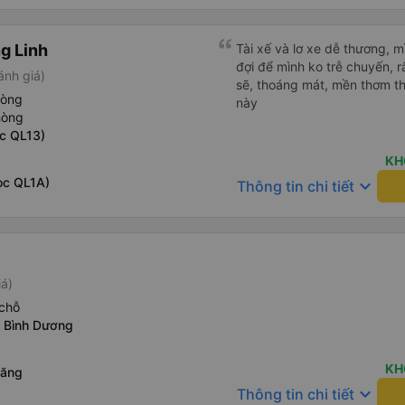
g Linh
Tài xế và lơ xe dễ thương, 
đợi để mình ko trễ chuyến, r
ánh giá)
sẽ, thoáng mát, mền thơm th
hòng
này
hòng
c QL13)
KH
ọc QL1A)
keyboard_arrow_down
Thông tin chi tiết
iá)
chỗ
 Bình Dương
KH
răng
keyboard_arrow_down
Thông tin chi tiết