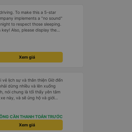
driving. To make this a 5-star
company implements a "no sound"
 night to respect those sleeping.
is key! Also, please display the
e the cabin for convenience. I
------ ​ Xe chất
t an toàn. Để dịch vụ hoàn hảo
 quy định rõ ràng về việc giữ im
Xem giá
ại) vào ban đêm để tránh làm
 Ngoài ra, nhà xe nên dán sẵn
 hành khách dễ dàng sử dụng.
à xe trong tương lai!
i vẻ lịch sự và thân thiện Giờ đến
 phải dừng nhiều và lên xuống
, nói chung là tối thấy yên tâm
xe này, và sẽ ủng hộ và giới
g dịch vụ của nhà xe này
ÔNG CẦN THANH TOÁN TRƯỚC
Xem giá