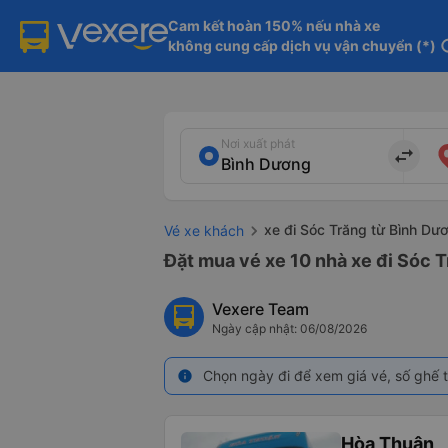
Cam kết hoàn 150% nếu nhà xe

không cung cấp dịch vụ vận chuyển (*)
in
Nơi xuất phát
import_export
xe đi Sóc Trăng từ Bình Dư
Vé xe khách
Đặt mua vé xe 10 nhà xe đi Sóc T
Vexere Team
Ngày cập nhật: 06/08/2026
Chọn ngày đi để xem giá vé, số ghế t
info
Hòa Thuận