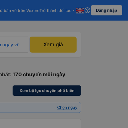
help_outline
Đăng nhập
ở bán vé trên Vexere
Trở thành đối tác
arrow_drop_down
Xem giá
 ngày về
nhất
: 170 chuyến mỗi ngày
Xem bộ lọc chuyến phổ biến
Chọn ngày