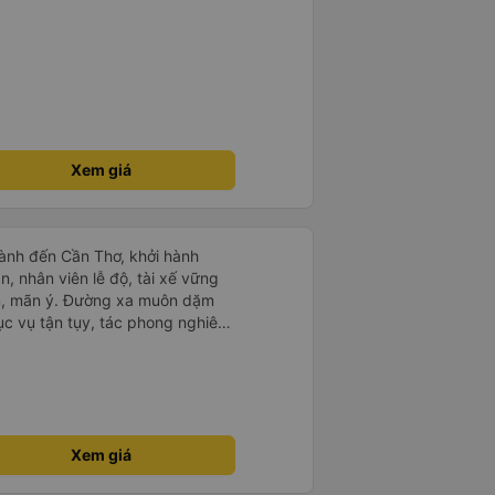
Xem giá
ành đến Cần Thơ, khởi hành
n, nhân viên lễ độ, tài xế vững
ục vụ tận tụy, tác phong nghiêm
 kim tiền vội vã. Xã hội loạn đạo.
thành, kính chúc nhà xe ngày một
Xem giá