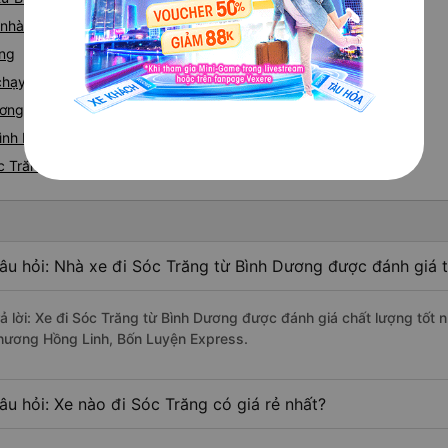
á nhà xe Bình Dương Sóc Trăng
ăng
e chạy tuyến đường Bình Dương đi Sóc Trăng
ương - Sóc Trăng
ình Dương nhanh và uy tín nhất
c Trăng
âu hỏi: Nhà xe đi Sóc Trăng từ Bình Dương được đánh giá t
rả lời: Xe đi Sóc Trăng từ Bình Dương được đánh giá chất lượng tốt
hương Hồng Linh, Bốn Luyện Express.
âu hỏi: Xe nào đi Sóc Trăng có giá rẻ nhất?