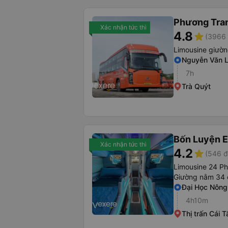
Phương Tra
Xác nhận tức thì
4.8
star
(3966 
Limousine giườ
Nguyễn Văn 
7h
Trà Quýt
Bốn Luyện 
Xác nhận tức thì
4.2
star
(546 đ
Limousine 24 P
Giường nằm 34 
Đại Học Nôn
4h10m
Thị trấn Cái T