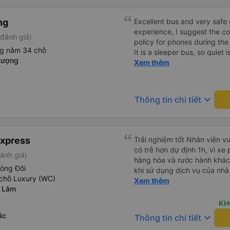
ng
Excellent bus and very safe 
experience, I suggest the 
đánh giá)
policy for phones during the
ng nằm 34 chỗ
It is a sleeper bus, so quiet 
Lượng
Wi-Fi password clearly insid
Xem thêm
would definitely ride with them again! --------
lượng tốt và tài xế lái xe rấ
hơn, tôi góp ý nhà xe nên có
keyboard_arrow_down
Thông tin chi tiết
lặng (tắt âm thanh điện tho
phiền hành khách khác ngủ.
mật khẩu Wi-Fi trong xe để
Tôi vẫn sẽ tiếp tục ủng hộ nh
Express
Trải nghiệm tốt Nhân viên vu
có trễ hơn dự định 1h, vì xe
ánh giá)
hàng hóa và rước hành khách
hòng Đôi
khi sử dụng dịch vụ của nhà 
chỗ Luxury (WC)
thiệu cho người thân sử dụn
Xem thêm
g Lâm
KH
ắc
keyboard_arrow_down
Thông tin chi tiết