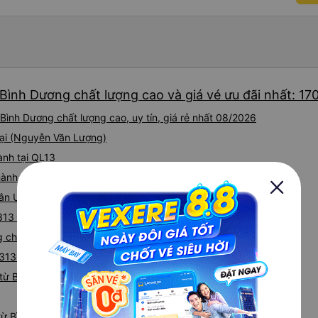
Bình Dương chất lượng cao và giá vé ưu đãi nhất: 17
Bình Dương chất lượng cao, uy tín, giá rẻ nhất 08/2026
tại (Nguyễn Văn Lượng)
ành tại QL13
hành tại QL1A
Tân Uyên (Tân Uyên)
 313 Đường 30/4 (Bến xe Bình Dương)
ng chất lượng cao từ Bình Dương
i 313 Đ.30 tháng 4 (Bến Xe Khách Bình Dương)
từ Bình Dương đi Sóc Trăng
 từ Bình Dương