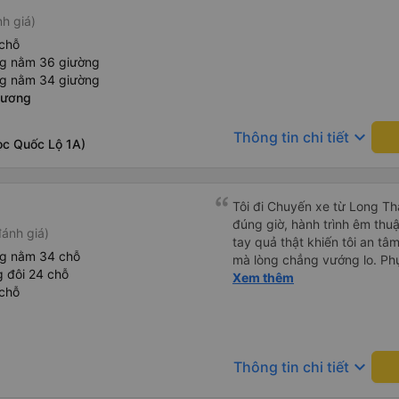
nh giá)
chỗ
ng nằm 36 giường
ng nằm 34 giường
Dương
keyboard_arrow_down
Thông tin chi tiết
ọc Quốc Lộ 1A)
Tôi đi Chuyến xe từ Long Th
đúng giờ, hành trình êm thuậ
ánh giá)
tay quả thật khiến tôi an tâm, mãn ý. Đường xa muôn dặm
ng nằm 34 chỗ
mà lòng chẳng vướng lo. Ph
 đôi 24 chỗ
cẩn, hiếm thấy giữa thời buổi
Xem thêm
chỗ
Xin gửi lời tán dương chân 
hưng thịnh, vạn lộ bình an.”
keyboard_arrow_down
Thông tin chi tiết