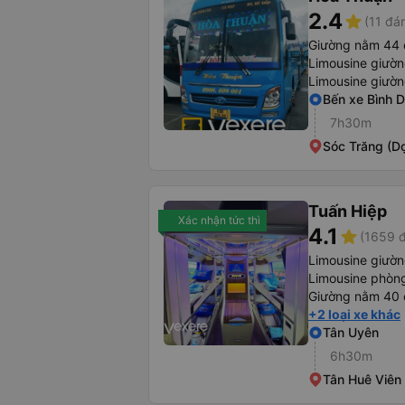
2.4
star
(11 đá
Giường nằm 44 
Limousine giườ
Limousine giườ
Bến xe Bình 
7h30m
Sóc Trăng (D
Tuấn Hiệp
Xác nhận tức thì
4.1
star
(1659 đ
Limousine giườ
Limousine phòng
Giường nằm 40 
+2 loại xe khác
Tân Uyên
6h30m
Tân Huê Viên