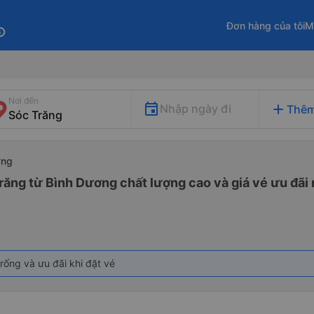
Đơn hàng của tôi
M
fo
Nơi đến
add
Nhập ngày đi
Thêm
ơng
răng từ Bình Dương chất lượng cao và giá vé ưu đãi 
rống và ưu đãi khi đặt vé