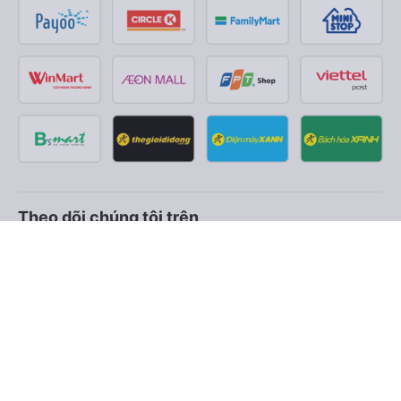
Theo dõi chúng tôi trên
Facebook
Tiktok
Youtube
Công ty TNHH Thương Mại Dịch Vụ Vexere
Địa chỉ đăng ký kinh doanh: 8C Chữ Đồng Tử, Phường Tân
Sơn Nhất, TP. Hồ Chí Minh, Việt Nam
Địa chỉ
:
Lầu 2, toà nhà H3 Circo Hoàng Diệu, 384 Hoàng Diệu,
Phường Khánh Hội, TP Hồ Chí Minh, Việt Nam
Tầng 3, toà nhà 101 Láng Hạ, 101 Láng Hạ, Phường Láng, TP.