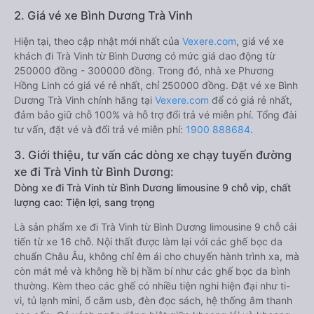
2. Giá vé xe Bình Dương Trà Vinh
Hiện tại, theo cập nhật mới nhất của
Vexere.com
, giá vé xe
khách đi Trà Vinh từ Bình Dương có mức giá dao động từ
250000 đồng - 300000 đồng. Trong đó, nhà xe Phương
Hồng Linh có giá vé rẻ nhất, chỉ 250000 đồng. Đặt vé xe Bình
Dương Trà Vinh chính hãng tại
Vexere.com
để có giá rẻ nhất,
đảm bảo giữ chỗ 100% và hỗ trợ đổi trả vé miễn phí. Tổng đài
tư vấn, đặt vé và đổi trả vé miễn phí:
1900 888684
.
3. Giới thiệu, tư vấn các dòng xe chạy tuyến đường
xe đi Trà Vinh từ Bình Dương:
Dòng xe đi Trà Vinh từ Bình Dương limousine 9 chỗ vip, chất
lượng cao: Tiện lợi, sang trọng
Là sản phẩm xe đi Trà Vinh từ Bình Dương limousine 9 chỗ cải
tiến từ xe 16 chỗ. Nội thất được làm lại với các ghế bọc da
chuẩn Châu Âu, không chỉ êm ái cho chuyến hành trình xa, mà
còn mát mẻ và không hề bị hầm bí như các ghế bọc da bình
thường. Kèm theo các ghế có nhiều tiện nghi hiện đại như ti-
vi, tủ lạnh mini, ổ cắm usb, đèn đọc sách, hệ thống âm thanh