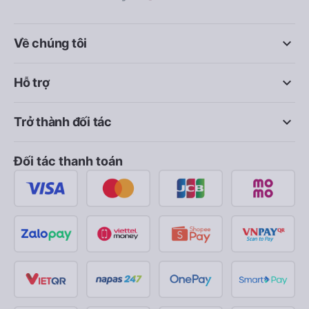
keyboard_arrow_down
Về chúng tôi
keyboard_arrow_down
Hỗ trợ
keyboard_arrow_down
Trở thành đối tác
Đối tác thanh toán