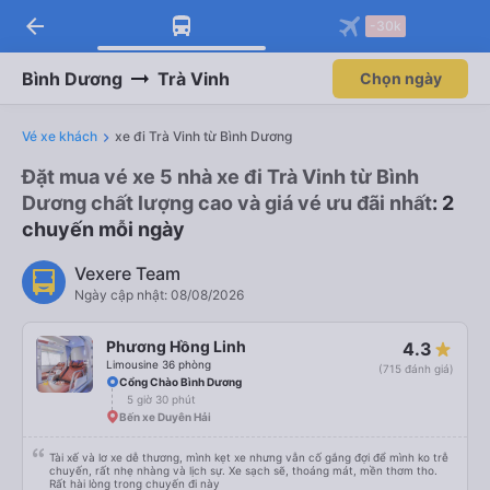
arrow_back
-30k
Bình Dương
Trà Vinh
Chọn ngày
Vé xe khách
xe đi Trà Vinh từ Bình Dương
Đặt mua vé xe 5 nhà xe đi Trà Vinh từ Bình
Dương chất lượng cao và giá vé ưu đãi nhất
: 2
chuyến mỗi ngày
Vexere Team
Ngày cập nhật: 08/08/2026
Phương Hồng Linh
4.3
Limousine 36 phòng
(715 đánh giá)
Cổng Chào Bình Dương
5 giờ 30 phút
Bến xe Duyên Hải
Tài xế và lơ xe dễ thương, mình kẹt xe nhưng vẫn cố gắng đợi để mình ko trễ
chuyến, rất nhẹ nhàng và lịch sự. Xe sạch sẽ, thoáng mát, mền thơm tho.
Rất hài lòng trong chuyến đi này