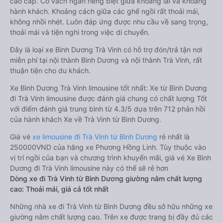
cao cấp. Có vách ngăn riêng biệt giữa khoang lái và khoang
hành khách. Khoảng cách giữa các ghế ngồi rất thoải mái,
không nhồi nhét. Luôn đáp ứng được nhu cầu về sang trọng,
thoải mái và tiện nghi trong việc di chuyển.
Đây là loại xe Bình Dương Trà Vinh có hỗ trợ đón/trả tận nơi
miễn phí tại nội thành Bình Dương và nội thành Trà Vinh, rất
thuận tiện cho du khách.
Xe Bình Dương Trà Vinh limousine tốt nhất: Xe từ Bình Dương
đi Trà Vinh limousine được đánh giá chung có chất lượng Tốt
với điểm đánh giá trung bình từ 4.3/5 dựa trên 712 phản hồi
của hành khách Xe về Trà Vinh từ Bình Dương.
Giá vé
xe limousine đi Trà Vinh từ Bình Dương
rẻ nhất là
250000VND của hãng xe Phương Hồng Linh. Tùy thuộc vào
vị trí ngồi của bạn và chương trình khuyến mãi, giá vé Xe Bình
Dương đi Trà Vinh limousine này có thể sẽ rẻ hơn
Dòng xe đi Trà Vinh từ Bình Dương giường nằm chất lượng
cao: Thoải mái, giá cả tốt nhất
Những nhà xe đi Trà Vinh từ Bình Dương đều sở hữu những xe
giường nằm chất lượng cao. Trên xe được trang bị đầy đủ các