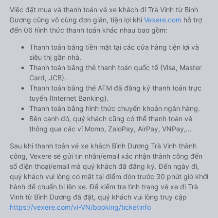
Việc đặt mua và thanh toán vé xe khách đi Trà Vinh từ Bình
Dương cũng vô cùng đơn giản, tiện lợi khi
Vexere.com
hỗ trợ
đến 06 hình thức thanh toán khác nhau bao gồm:
Thanh toán bằng tiền mặt tại các cửa hàng tiện lợi và
siêu thị gần nhà.
Thanh toán bằng thẻ thanh toán quốc tế (Visa, Master
Card, JCB).
Thanh toán bằng thẻ ATM đã đăng ký thanh toán trực
tuyến (Internet Banking).
Thanh toán bằng hình thức chuyển khoản ngân hàng.
Bên cạnh đó, quý khách cũng có thể thanh toán vé
thông qua các ví Momo, ZaloPay, AirPay, VNPay,…
Sau khi thanh toán vé xe khách Bình Dương Trà Vinh thành
công, Vexere sẽ gửi tin nhắn/email xác nhận thành công đến
số điện thoại/email mà quý khách đã đăng ký. Đến ngày đi,
quý khách vui lòng có mặt tại điểm đón trước 30 phút giờ khởi
hành để chuẩn bị lên xe. Để kiểm tra tình trạng vé xe đi Trà
Vinh từ Bình Dương đã đặt, quý khách vui lòng truy cập
https://vexere.com/vi-VN/booking/ticketinfo