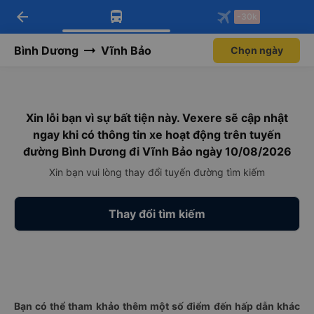
arrow_back
Tải app Vexere ngay!
Tải app Vexere
-30k
Mở app
Mở app
Nhận ưu đãi thành viên độc
-30k/ghế khi đặt vé máy bay qua
quyền
app
Bình Dương
Vĩnh Bảo
Chọn ngày
Xin lỗi bạn vì sự bất tiện này. Vexere sẽ cập nhật
ngay khi có thông tin xe hoạt động trên tuyến
đường Bình Dương đi Vĩnh Bảo ngày 10/08/2026
Xin bạn vui lòng thay đổi tuyến đường tìm kiếm
Thay đổi tìm kiếm
Bạn có thể tham khảo thêm một số điểm đến hấp dẫn khác