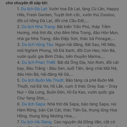
cho chuyến đi sắp tới:
1.
Du lịch Đà Lạt:
Vườn hoa Đà Lạt, làng Cù Lần, Happy
Hills, Fresh Garden, Tuyệt tình cốc, vườn thú Zoodoo,
đồi cỏ hồng Đà Lạt, đồi chè Cầu Đất,...
2.
Du lịch Nha Trang:
Bãi biển Trần Phú, tháp Trầm
Hương, nhà thờ đá, chợ đêm Nha Trang, đảo Hòn Mun,
nhà ga Nha Trang, đảo Điệp Sơn, thác bà Ponagar,...
3.
Du lịch Vũng Tàu:
Ngọn hải đăng, Bãi Sau, Hồ Mây,
mũi Nghinh Phong, hồ Đá Xanh, đồi Con Heo, hòn Bà,
vườn quốc gia Bình Châu, bến thuyền Marina,...
4.
Du lịch Phan Thiết:
Bãi đá Ông Địa, hòn Rơm, đồi cát
bay, Bàu Trắng - Bàu Sen, suối Tiên, làng chài Mũi Né,
đảo Hòn Bà, hải đăng Kê Gà,...
5.
Du lịch Buôn Ma Thuột:
Bảo tàng cà phê Buôn Mê
Thuột, núi Đá Voi, hồ Lắk, cụm 3 thác Dray Sap – Dray
Nur – Gia Long, Buôn Đôn, hồ Ea Kao, vườn quốc gia
Chư Yang Shin,...
6.
Du lịch Sapa:
Nhà thờ đá Sapa, bảo tàng Sapa, núi
Hàm Rồng, bản Cát Cát, thác Tiên Sa, thung lũng Hoa
Hồng, thung lũng Mường Hoa,...
7.
Du lịch Hà Giang:
Cao nguyên đá Đồng Văn, cột cờ