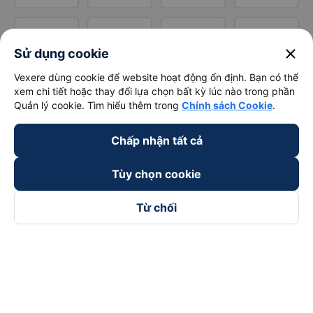
close
Sử dụng cookie
Vexere dùng cookie để website hoạt động ổn định. Bạn có thể
xem chi tiết hoặc thay đổi lựa chọn bất kỳ lúc nào trong phần
Quản lý cookie. Tìm hiểu thêm trong
Chính sách Cookie
.
Chấp nhận tất cả
Tùy chọn cookie
Từ chối
Theo dõi chúng tôi trên
Facebook
Tiktok
Youtube
Công ty TNHH Thương Mại Dịch Vụ Vexere