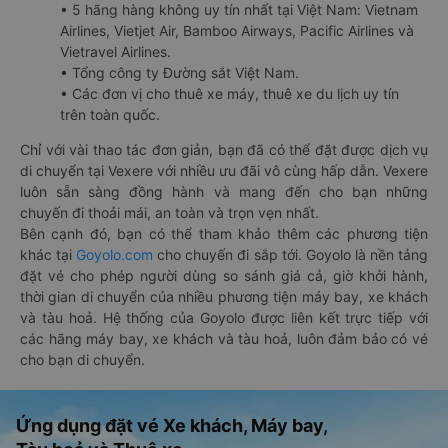
• 5 hãng hàng không uy tín nhất tại Việt Nam: Vietnam
Airlines, Vietjet Air, Bamboo Airways, Pacific Airlines và
Vietravel Airlines.
• Tổng công ty Đường sắt Việt Nam.
• Các đơn vị cho thuê xe máy, thuê xe du lịch uy tín
trên toàn quốc.
Chỉ với vài thao tác đơn giản, bạn đã có thể đặt được dịch vụ
di chuyển tại Vexere với nhiều ưu đãi vô cùng hấp dẫn. Vexere
luôn sẵn sàng đồng hành và mang đến cho bạn những
chuyến đi thoải mái, an toàn và trọn vẹn nhất.
Bên cạnh đó, bạn có thể tham khảo thêm các phương tiện
khác tại
Goyolo.com
cho chuyến đi sắp tới. Goyolo là nền tảng
đặt vé cho phép người dùng so sánh giá cả, giờ khởi hành,
thời gian di chuyển của nhiều phương tiện máy bay, xe khách
và tàu hoả. Hệ thống của Goyolo được liên kết trực tiếp với
các hãng máy bay, xe khách và tàu hoả, luôn đảm bảo có vé
cho bạn di chuyển.
Ứng dụng đặt vé Xe khách, Máy bay,