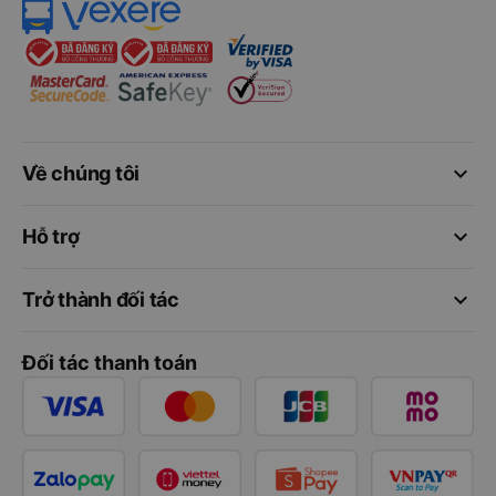
keyboard_arrow_down
Về chúng tôi
keyboard_arrow_down
Hỗ trợ
keyboard_arrow_down
Trở thành đối tác
Đối tác thanh toán