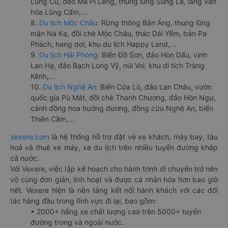
Lũng Cú, đèo Mã Pí Lèng, thung lũng Sủng Là, làng văn
hóa Lũng Cẩm,...
8.
Du lịch Mộc Châu:
Rừng thông Bản Áng, thung lũng
mận Nà Ka, đồi chè Mộc Châu, thác Dải Yếm, bản Pa
Phách, hang dơi, khu du lịch Happy Land,...
9.
Du lịch Hải Phòng:
Biển Đồ Sơn, đảo Hòn Dấu, vịnh
Lan Hạ, đảo Bạch Long Vỹ, núi Voi, khu di tích Tràng
Kênh,...
10.
Du lịch Nghệ An:
Biển Cửa Lò, đảo Lan Châu, vườn
quốc gia Pù Mát, đồi chè Thanh Chương, đảo Hòn Ngư,
cánh đồng hoa hướng dương, đồng cừu Nghệ An, biển
Thiên Cầm,...
Vexere.com
là hệ thống hỗ trợ đặt vé xe khách, máy bay, tàu
hoả và thuê xe máy, xe du lịch trên nhiều tuyến đường khắp
cả nước.
Với Vexere, việc lập kế hoạch cho hành trình di chuyển trở nên
vô cùng đơn giản, linh hoạt và được cá nhân hóa hơn bao giờ
hết. Vexere hiện là nền tảng kết nối hành khách với các đối
tác hàng đầu trong lĩnh vực đi lại, bao gồm:
• 2000+ hãng xe chất lượng cao trên 5000+ tuyến
đường trong và ngoài nước.