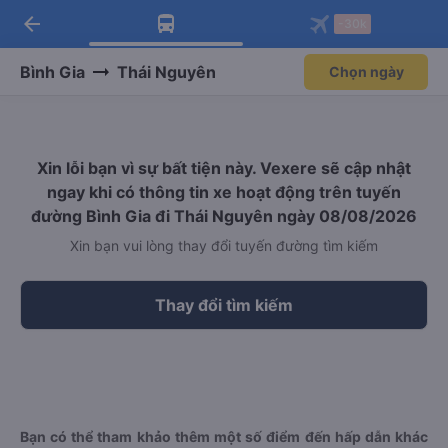
arrow_back
Tải app Vexere ngay!
Tải app Vexere
-30k
Mở app
Mở app
Nhận ưu đãi thành viên độc
-30k/ghế khi đặt vé máy bay qua
quyền
app
Bình Gia
Thái Nguyên
Chọn ngày
Xin lỗi bạn vì sự bất tiện này. Vexere sẽ cập nhật
ngay khi có thông tin xe hoạt động trên tuyến
đường Bình Gia đi Thái Nguyên ngày 08/08/2026
Xin bạn vui lòng thay đổi tuyến đường tìm kiếm
Thay đổi tìm kiếm
Bạn có thể tham khảo thêm một số điểm đến hấp dẫn khác