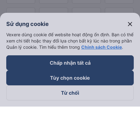
close
Sử dụng cookie
Vexere dùng cookie để website hoạt động ổn định. Bạn có thể
xem chi tiết hoặc thay đổi lựa chọn bất kỳ lúc nào trong phần
Quản lý cookie. Tìm hiểu thêm trong
Chính sách Cookie
.
Chấp nhận tất cả
Tùy chọn cookie
Từ chối
Theo dõi chúng tôi trên
Facebook
Tiktok
Youtube
Công ty TNHH Thương Mại Dịch Vụ Vexere