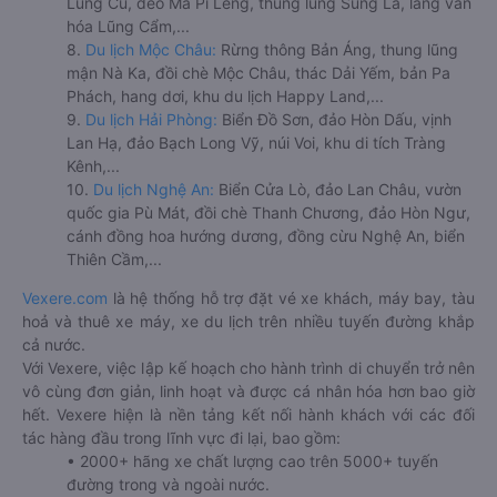
Lũng Cú, đèo Mã Pí Lèng, thung lũng Sủng Là, làng văn
hóa Lũng Cẩm,...
8.
Du lịch Mộc Châu:
Rừng thông Bản Áng, thung lũng
mận Nà Ka, đồi chè Mộc Châu, thác Dải Yếm, bản Pa
Phách, hang dơi, khu du lịch Happy Land,...
9.
Du lịch Hải Phòng:
Biển Đồ Sơn, đảo Hòn Dấu, vịnh
Lan Hạ, đảo Bạch Long Vỹ, núi Voi, khu di tích Tràng
Kênh,...
10.
Du lịch Nghệ An:
Biển Cửa Lò, đảo Lan Châu, vườn
quốc gia Pù Mát, đồi chè Thanh Chương, đảo Hòn Ngư,
cánh đồng hoa hướng dương, đồng cừu Nghệ An, biển
Thiên Cầm,...
Vexere.com
là hệ thống hỗ trợ đặt vé xe khách, máy bay, tàu
hoả và thuê xe máy, xe du lịch trên nhiều tuyến đường khắp
cả nước.
Với Vexere, việc lập kế hoạch cho hành trình di chuyển trở nên
vô cùng đơn giản, linh hoạt và được cá nhân hóa hơn bao giờ
hết. Vexere hiện là nền tảng kết nối hành khách với các đối
tác hàng đầu trong lĩnh vực đi lại, bao gồm:
• 2000+ hãng xe chất lượng cao trên 5000+ tuyến
đường trong và ngoài nước.