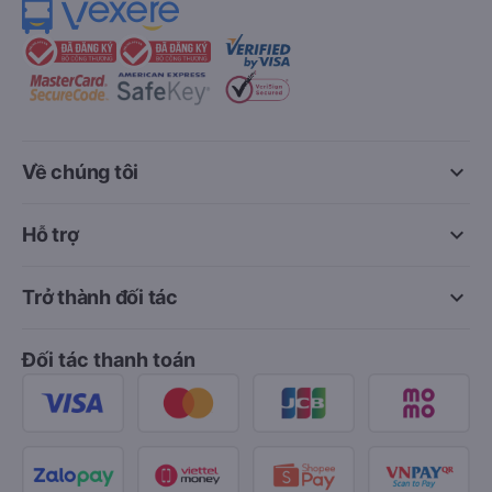
keyboard_arrow_down
Về chúng tôi
keyboard_arrow_down
Hỗ trợ
keyboard_arrow_down
Trở thành đối tác
Đối tác thanh toán