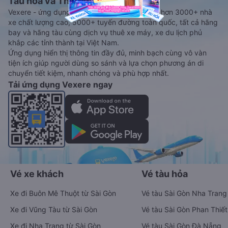
Tàu hoả và Thuê xe
Vexere - ứng dụng đặt vé đa phương tiện với hơn 3000+ nhà
xe chất lượng cao, 5000+ tuyến đường toàn quốc, tất cả hãng
bay và hãng tàu cùng dịch vụ thuê xe máy, xe du lịch phủ
khắp các tỉnh thành tại Việt Nam.
Ứng dụng hiển thị thông tin đầy đủ, minh bạch cùng vô vàn
tiện ích giúp người dùng so sánh và lựa chọn phương án di
chuyển tiết kiệm, nhanh chóng và phù hợp nhất.
Tải ứng dụng Vexere ngay
Vé xe khách
Vé tàu hỏa
Xe đi Buôn Mê Thuột từ Sài Gòn
Vé tàu Sài Gòn Nha Trang
Xe đi Vũng Tàu từ Sài Gòn
Vé tàu Sài Gòn Phan Thiết
Xe đi Nha Trang từ Sài Gòn
Vé tàu Sài Gòn Đà Nẵng