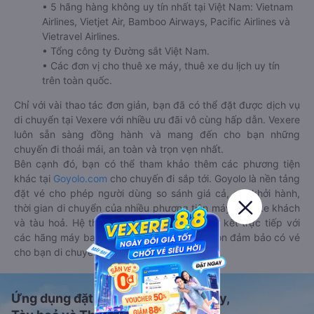
• 5 hãng hàng không uy tín nhất tại Việt Nam: Vietnam
Airlines, Vietjet Air, Bamboo Airways, Pacific Airlines và
Vietravel Airlines.
• Tổng công ty Đường sắt Việt Nam.
• Các đơn vị cho thuê xe máy, thuê xe du lịch uy tín
trên toàn quốc.
Chỉ với vài thao tác đơn giản, bạn đã có thể đặt được dịch vụ
di chuyển tại Vexere với nhiều ưu đãi vô cùng hấp dẫn. Vexere
luôn sẵn sàng đồng hành và mang đến cho bạn những
chuyến đi thoải mái, an toàn và trọn vẹn nhất.
Bên cạnh đó, bạn có thể tham khảo thêm các phương tiện
khác tại
Goyolo.com
cho chuyến đi sắp tới. Goyolo là nền tảng
đặt vé cho phép người dùng so sánh giá cả, giờ khởi hành,
thời gian di chuyển của nhiều phương tiện máy bay, xe khách
và tàu hoả. Hệ thống của Goyolo được liên kết trực tiếp với
các hãng máy bay, xe khách và tàu hoả, luôn đảm bảo có vé
cho bạn di chuyển.
Ứng dụng đặt vé Xe khách, Máy bay,