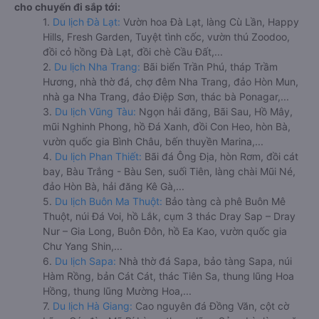
cho chuyến đi sắp tới:
1.
Du lịch Đà Lạt:
Vườn hoa Đà Lạt, làng Cù Lần, Happy
Hills, Fresh Garden, Tuyệt tình cốc, vườn thú Zoodoo,
đồi cỏ hồng Đà Lạt, đồi chè Cầu Đất,...
2.
Du lịch Nha Trang:
Bãi biển Trần Phú, tháp Trầm
Hương, nhà thờ đá, chợ đêm Nha Trang, đảo Hòn Mun,
nhà ga Nha Trang, đảo Điệp Sơn, thác bà Ponagar,...
3.
Du lịch Vũng Tàu:
Ngọn hải đăng, Bãi Sau, Hồ Mây,
mũi Nghinh Phong, hồ Đá Xanh, đồi Con Heo, hòn Bà,
vườn quốc gia Bình Châu, bến thuyền Marina,...
4.
Du lịch Phan Thiết:
Bãi đá Ông Địa, hòn Rơm, đồi cát
bay, Bàu Trắng - Bàu Sen, suối Tiên, làng chài Mũi Né,
đảo Hòn Bà, hải đăng Kê Gà,...
5.
Du lịch Buôn Ma Thuột:
Bảo tàng cà phê Buôn Mê
Thuột, núi Đá Voi, hồ Lắk, cụm 3 thác Dray Sap – Dray
Nur – Gia Long, Buôn Đôn, hồ Ea Kao, vườn quốc gia
Chư Yang Shin,...
6.
Du lịch Sapa:
Nhà thờ đá Sapa, bảo tàng Sapa, núi
Hàm Rồng, bản Cát Cát, thác Tiên Sa, thung lũng Hoa
Hồng, thung lũng Mường Hoa,...
7.
Du lịch Hà Giang:
Cao nguyên đá Đồng Văn, cột cờ