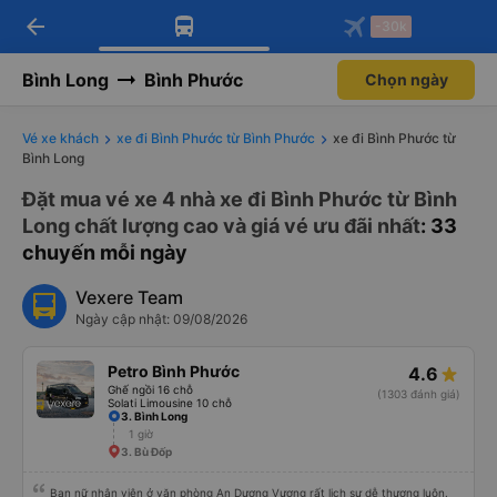
arrow_back
Tải app Vexere ngay!
Tải app Vexere
-30k
Mở app
Mở app
Nhận ưu đãi thành viên độc
-30k/ghế khi đặt vé máy bay qua
quyền
app
Bình Long
Bình Phước
Chọn ngày
Vé xe khách
xe đi Bình Phước từ Bình Phước
xe đi Bình Phước từ
Bình Long
Đặt mua vé xe 4 nhà xe đi Bình Phước từ Bình
Long chất lượng cao và giá vé ưu đãi nhất
: 33
chuyến mỗi ngày
Vexere Team
Ngày cập nhật: 09/08/2026
Petro Bình Phước
4.6
Ghế ngồi 16 chỗ
(1303 đánh giá)
Solati Limousine 10 chỗ
3. Bình Long
1 giờ
3. Bù Đốp
Bạn nữ nhân viên ở văn phòng An Dương Vương rất lịch sự dễ thương luôn.