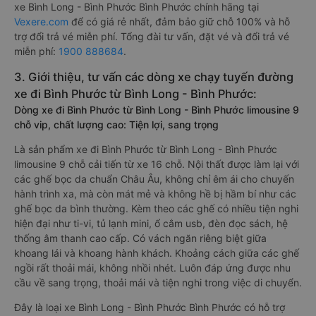
xe Bình Long - Bình Phước Bình Phước chính hãng tại
Vexere.com
để có giá rẻ nhất, đảm bảo giữ chỗ 100% và hỗ
trợ đổi trả vé miễn phí. Tổng đài tư vấn, đặt vé và đổi trả vé
miễn phí:
1900 888684
.
3. Giới thiệu, tư vấn các dòng xe chạy tuyến đường
xe đi Bình Phước từ Bình Long - Bình Phước:
Dòng xe đi Bình Phước từ Bình Long - Bình Phước limousine 9
chỗ vip, chất lượng cao: Tiện lợi, sang trọng
Là sản phẩm xe đi Bình Phước từ Bình Long - Bình Phước
limousine 9 chỗ cải tiến từ xe 16 chỗ. Nội thất được làm lại với
các ghế bọc da chuẩn Châu Âu, không chỉ êm ái cho chuyến
hành trình xa, mà còn mát mẻ và không hề bị hầm bí như các
ghế bọc da bình thường. Kèm theo các ghế có nhiều tiện nghi
hiện đại như ti-vi, tủ lạnh mini, ổ cắm usb, đèn đọc sách, hệ
thống âm thanh cao cấp. Có vách ngăn riêng biệt giữa
khoang lái và khoang hành khách. Khoảng cách giữa các ghế
ngồi rất thoải mái, không nhồi nhét. Luôn đáp ứng được nhu
cầu về sang trọng, thoải mái và tiện nghi trong việc di chuyển.
Đây là loại xe Bình Long - Bình Phước Bình Phước có hỗ trợ