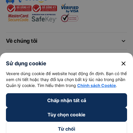
keyboard_arrow_down
Về chúng tôi
keyboard_arrow_down
Hỗ trợ
close
Sử dụng cookie
Vexere dùng cookie để website hoạt động ổn định. Bạn có thể
keyboard_arrow_down
Trở thành đối tác
xem chi tiết hoặc thay đổi lựa chọn bất kỳ lúc nào trong phần
Quản lý cookie. Tìm hiểu thêm trong
Chính sách Cookie
.
Đối tác thanh toán
Chấp nhận tất cả
Tùy chọn cookie
Từ chối