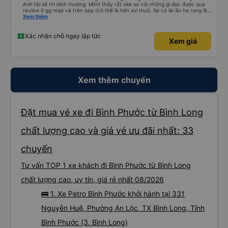
Anh tài xế thì bình thường. Mình thấy rất oke so với những gì đọc được qua
review ở gg map và trên app (có thể là hên xui thui). Xe có lái ẩu ha rung lắc
hay không thì cũng ko rõ tại mình say xe nên ngủ ko à
Xem thêm
Xác nhận chỗ ngay lập tức
Xem giá
Xem thêm chuyến
Đặt mua vé xe đi Bình Phước từ Bình Long
chất lượng cao và giá vé ưu đãi nhất: 33
chuyến
Tư vấn TOP 1 xe khách đi Bình Phước từ Bình Long
chất lượng cao, uy tín, giá rẻ nhất 08/2026
🚌 1. Xe Petro Bình Phước khởi hành tại 331
Nguyễn Huệ, Phường An Lộc, TX Bình Long, Tỉnh
Bình Phước (3. Bình Long)