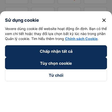
close
Sử dụng cookie
Vexere dùng cookie để website hoạt động ổn định. Bạn có thể
xem chi tiết hoặc thay đổi lựa chọn bất kỳ lúc nào trong phần
Quản lý cookie. Tìm hiểu thêm trong
Chính sách Cookie
.
Chấp nhận tất cả
Tùy chọn cookie
Từ chối
Theo dõi chúng tôi trên
Facebook
Tiktok
Youtube
Công ty TNHH Thương Mại Dịch Vụ Vexere