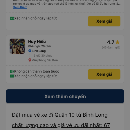
Anh tài xế thì bình thường. Mình thấy rất oke so với những gì đọc được qua
review ở gg map và trên app (có thể là hên xui thui). Xe có lái ẩu ha rung lắc
hay không thì cũng ko rõ tại mình say xe nên ngủ ko à
Xem thêm
Xác nhận chỗ ngay lập tức
Xem giá
Huy Hiếu
4.7
Ghế ngồi 29 chỗ
(46 đánh giá)
Bình Long
3 giờ 30 phút
Văn phòng Sài Gòn
Không cần thanh toán trước
Xem giá
Xác nhận chỗ ngay lập tức
Xem thêm chuyến
Đặt mua vé xe đi Quận 10 từ Bình Long
chất lượng cao và giá vé ưu đãi nhất: 67