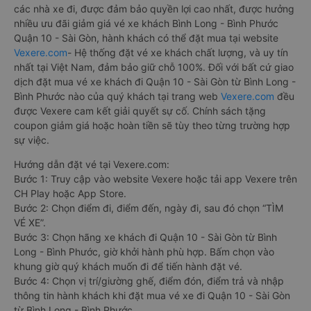
các nhà xe đi, được đảm bảo quyền lợi cao nhất, được hưởng
nhiều ưu đãi giảm giá vé xe khách Bình Long - Bình Phước
Quận 10 - Sài Gòn, hành khách có thể đặt mua tại website
Vexere.com
- Hệ thống đặt vé xe khách chất lượng, và uy tín
nhất tại Việt Nam, đảm bảo giữ chỗ 100%. Đối với bất cứ giao
dịch đặt mua vé xe khách đi Quận 10 - Sài Gòn từ Bình Long -
Bình Phước nào của quý khách tại trang web
Vexere.com
đều
được Vexere cam kết giải quyết sự cố. Chính sách tặng
coupon giảm giá hoặc hoàn tiền sẽ tùy theo từng trường hợp
sự việc.
Hướng dẫn đặt vé tại Vexere.com:
Bước 1: Truy cập vào website Vexere hoặc tải app Vexere trên
CH Play hoặc App Store.
Bước 2: Chọn điểm đi, điểm đến, ngày đi, sau đó chọn “TÌM
VÉ XE”.
Bước 3: Chọn hãng xe khách đi Quận 10 - Sài Gòn từ Bình
Long - Bình Phước, giờ khởi hành phù hợp. Bấm chọn vào
khung giờ quý khách muốn đi để tiến hành đặt vé.
Bước 4: Chọn vị trí/giường ghế, điểm đón, điểm trả và nhập
thông tin hành khách khi đặt mua vé xe đi Quận 10 - Sài Gòn
từ Bình Long - Bình Phước