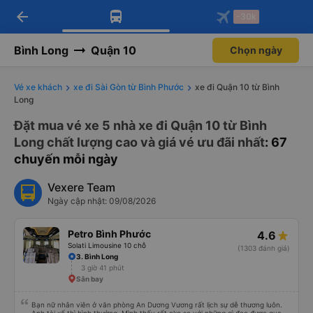
arrow_back
Tải app Vexere ngay!
Tải app Vexere
-30k
Mở app
Mở app
Nhận ưu đãi thành viên độc
-30k/ghế khi đặt vé máy bay qua
quyền
app
Bình Long
Quận 10
Chọn ngày
Vé xe khách
xe đi Sài Gòn từ Bình Phước
xe đi Quận 10 từ Bình
Long
Đặt mua vé xe 5 nhà xe đi Quận 10 từ Bình
Long chất lượng cao và giá vé ưu đãi nhất
: 67
chuyến mỗi ngày
Vexere Team
Ngày cập nhật: 09/08/2026
Petro Bình Phước
4.6
Solati Limousine 10 chỗ
(1303 đánh giá)
3. Bình Long
3 giờ 41 phút
Sân bay
Bạn nữ nhân viên ở văn phòng An Dương Vương rất lịch sự dễ thương luôn.