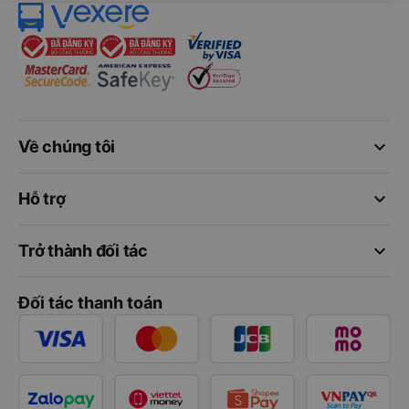
keyboard_arrow_down
Về chúng tôi
keyboard_arrow_down
Hỗ trợ
keyboard_arrow_down
Trở thành đối tác
Đối tác thanh toán