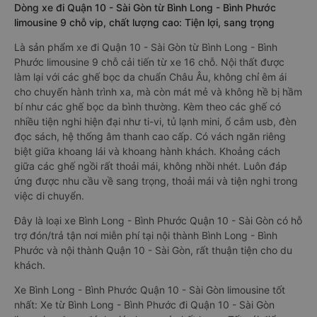
Dòng xe đi Quận 10 - Sài Gòn từ Bình Long - Bình Phước
limousine 9 chỗ vip, chất lượng cao: Tiện lợi, sang trọng
Là sản phẩm xe đi Quận 10 - Sài Gòn từ Bình Long - Bình
Phước limousine 9 chỗ cải tiến từ xe 16 chỗ. Nội thất được
làm lại với các ghế bọc da chuẩn Châu Âu, không chỉ êm ái
cho chuyến hành trình xa, mà còn mát mẻ và không hề bị hầm
bí như các ghế bọc da bình thường. Kèm theo các ghế có
nhiều tiện nghi hiện đại như ti-vi, tủ lạnh mini, ổ cắm usb, đèn
đọc sách, hệ thống âm thanh cao cấp. Có vách ngăn riêng
biệt giữa khoang lái và khoang hành khách. Khoảng cách
giữa các ghế ngồi rất thoải mái, không nhồi nhét. Luôn đáp
ứng được nhu cầu về sang trọng, thoải mái và tiện nghi trong
việc di chuyển.
Đây là loại xe Bình Long - Bình Phước Quận 10 - Sài Gòn có hỗ
trợ đón/trả tận nơi miễn phí tại nội thành Bình Long - Bình
Phước và nội thành Quận 10 - Sài Gòn, rất thuận tiện cho du
khách.
Xe Bình Long - Bình Phước Quận 10 - Sài Gòn limousine tốt
nhất: Xe từ Bình Long - Bình Phước đi Quận 10 - Sài Gòn