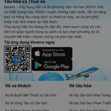
Tàu hoả và Thuê xe
Vexere - ứng dụng đặt vé đa phương tiện với hơn 3000+ nhà
xe chất lượng cao, 5000+ tuyến đường toàn quốc, tất cả hãng
bay và hãng tàu cùng dịch vụ thuê xe máy, xe du lịch phủ
khắp các tỉnh thành tại Việt Nam.
Ứng dụng hiển thị thông tin đầy đủ, minh bạch cùng vô vàn
tiện ích giúp người dùng so sánh và lựa chọn phương án di
chuyển tiết kiệm, nhanh chóng và phù hợp nhất.
Tải ứng dụng Vexere ngay
Vé xe khách
Vé tàu hỏa
Xe đi Buôn Mê Thuột từ Sài Gòn
Vé tàu Sài Gòn Nha Trang
Xe đi Vũng Tàu từ Sài Gòn
Vé tàu Sài Gòn Phan Thiết
Xe đi Nha Trang từ Sài Gòn
Vé tàu Sài Gòn Đà Nẵng