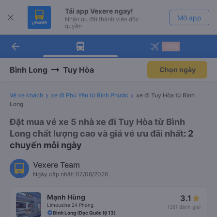
Tải app Vexere ngay!
Mở app
Nhận ưu đãi thành viên độc
quyền
arrow_back
Tải app Vexere
-30k
Mở app
-30k/ghế khi đặt vé máy bay qua
app
Bình Long
Tuy Hòa
Chọn ngày
Vé xe khách
xe đi Phú Yên từ Bình Phước
xe đi Tuy Hòa từ Bình
Long
Đặt mua vé xe 5 nhà xe đi Tuy Hòa từ Bình
Long chất lượng cao và giá vé ưu đãi nhất
: 2
chuyến mỗi ngày
Vexere Team
Ngày cập nhật: 07/08/2026
Mạnh Hùng
3.1
Limousine 24 Phòng
(381 đánh giá)
Bình Long (Dọc Quốc lộ 13)