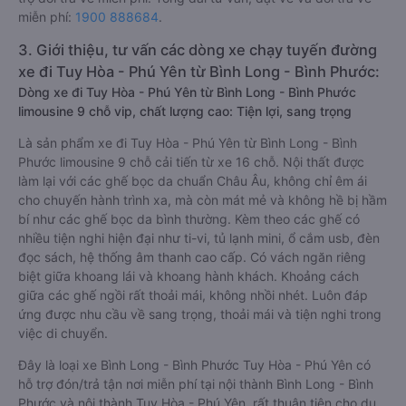
miễn phí:
1900 888684
.
3. Giới thiệu, tư vấn các dòng xe chạy tuyến đường
xe đi Tuy Hòa - Phú Yên từ Bình Long - Bình Phước:
Dòng xe đi Tuy Hòa - Phú Yên từ Bình Long - Bình Phước
limousine 9 chỗ vip, chất lượng cao: Tiện lợi, sang trọng
Là sản phẩm xe đi Tuy Hòa - Phú Yên từ Bình Long - Bình
Phước limousine 9 chỗ cải tiến từ xe 16 chỗ. Nội thất được
làm lại với các ghế bọc da chuẩn Châu Âu, không chỉ êm ái
cho chuyến hành trình xa, mà còn mát mẻ và không hề bị hầm
bí như các ghế bọc da bình thường. Kèm theo các ghế có
nhiều tiện nghi hiện đại như ti-vi, tủ lạnh mini, ổ cắm usb, đèn
đọc sách, hệ thống âm thanh cao cấp. Có vách ngăn riêng
biệt giữa khoang lái và khoang hành khách. Khoảng cách
giữa các ghế ngồi rất thoải mái, không nhồi nhét. Luôn đáp
ứng được nhu cầu về sang trọng, thoải mái và tiện nghi trong
việc di chuyển.
Đây là loại xe Bình Long - Bình Phước Tuy Hòa - Phú Yên có
hỗ trợ đón/trả tận nơi miễn phí tại nội thành Bình Long - Bình
Phước và nội thành Tuy Hòa - Phú Yên, rất thuận tiện cho du