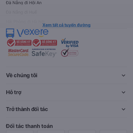
Đà Nẵng đi Hội An
Đà Nẵng đi Huế
Hải Phòng đi Hà Nội
Xem tất cả tuyến đường
keyboard_arrow_down
Về chúng tôi
keyboard_arrow_down
Hỗ trợ
keyboard_arrow_down
Trở thành đối tác
Đối tác thanh toán