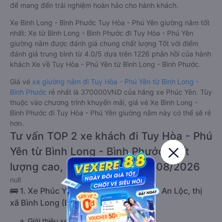
để mang đến trải nghiệm hoàn hảo cho hành khách.
Xe Bình Long - Bình Phước Tuy Hòa - Phú Yên giường nằm tốt
nhất: Xe từ Bình Long - Bình Phước đi Tuy Hòa - Phú Yên
giường nằm được đánh giá chung chất lượng Tốt với điểm
đánh giá trung bình từ 4.0/5 dựa trên 1226 phản hồi của hành
khách Xe về Tuy Hòa - Phú Yên từ Bình Long - Bình Phước.
Giá vé
xe giường nằm đi Tuy Hòa - Phú Yên từ Bình Long -
Bình Phước
rẻ nhất là 370000VND của hãng xe Phúc Yên. Tùy
thuộc vào chương trình khuyến mãi, giá vé Xe Bình Long -
Bình Phước đi Tuy Hòa - Phú Yên giường nằm này có thể sẽ rẻ
hơn.
Tư vấn TOP 2 xe khách đi Tuy Hòa - Phú
Yên từ Bình Long - Bình Phước chất
lượng cao, uy tín, giá rẻ nhất 08/2026
null
🚌 1. Xe Phúc Yên khởi hành tại Phường An Lộc, thị
xã Bình Long (Bến xe Bình Long)
a. Giới thiệu xe Phúc Yên