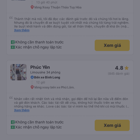
13 giờ 40 phút
Vòng Xoay Thuận Thảo Tuy Hòa
Thành thật mà nói, tôi đã đọc các đánh giá trước đó và chúng tôi hơi lo lắng.
Nhưng đó là chuyến đi xe buýt tuyệt vời nhất mà chúng tôi từng trải nghiệm.
Xe buýt khởi hành và đến đúng giờ, tài xế thân thiện, chuyến đi khá ổn (mặc
dù vẫn hơi xóc, nhưng đó là đặc trưng của Việt Nam ^^), và chỗ ngồi thoải
Xem thêm
mái. Chúng tôi thực sự rất hài lòng.
Không cần thanh toán trước
Xem giá
Xác nhận chỗ ngay lập tức
Phúc Yên
4.8
Limousine 34 phòng
(845 đánh giá)
Bến xe Bình Long
12 giờ
Vòng xoay bến xe Phú Lâm.
Nhân viên rất nhiệt tình và nhã nhặn, gọi điện để hỏi lại lần nữa về điểm đón
và giờ đón khách. Các bác tài rất dễ chịu, không hút thuốc trên xe như
những hãng xe khác. Love các bác tài vì mình ko thể thở khi có mùi thuốc lá.
Xe đẹp, có đèn riêng có thể tự tắt mở khi cần. Sạch sẽ lắm, kính xe sạch và
Xem thêm
trong, không như các xe khác, kính bị mờ do vết nước đọng. Rèm che tạo
cảm giác rất riêng tư. Có ổ cắm sạc điện thoại. Người 1m8 1m9 nằm cũng
thoải mái. Nhưng hình như bề ngang của dãy sát kính có hơi nhỏ hơn 1 xíu.
Không cần thanh toán trước
Xem giá
Điểm trừ lớn là có wifi nhưng không xài được. Mong nhà xe đầu tư cho wifi
Xác nhận chỗ ngay lập tức
hơn. Xe có tới 2 bác tài và 1 anh phục vụ, đội ngũ tổng cộng 3 người, và họ
được đào tạo bài bản để phục vụ khách hàng chuẩn phong cách dịch vụ.
Thời gian xe dừng cho khách đi toilet rất hợp lý, không bị cảm giác đầy. Nói