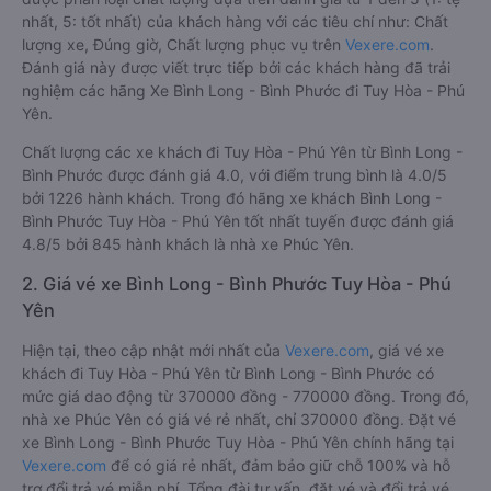
nhất, 5: tốt nhất) của khách hàng với các tiêu chí như: Chất
lượng xe, Đúng giờ, Chất lượng phục vụ trên
Vexere.com
.
Đánh giá này được viết trực tiếp bởi các khách hàng đã trải
nghiệm các hãng Xe Bình Long - Bình Phước đi Tuy Hòa - Phú
Yên.
Chất lượng các xe khách đi Tuy Hòa - Phú Yên từ Bình Long -
Bình Phước được đánh giá 4.0, với điểm trung bình là 4.0/5
bởi 1226 hành khách. Trong đó hãng xe khách Bình Long -
Bình Phước Tuy Hòa - Phú Yên tốt nhất tuyến được đánh giá
4.8/5 bởi 845 hành khách là nhà xe Phúc Yên.
2. Giá vé xe Bình Long - Bình Phước Tuy Hòa - Phú
Yên
Hiện tại, theo cập nhật mới nhất của
Vexere.com
, giá vé xe
khách đi Tuy Hòa - Phú Yên từ Bình Long - Bình Phước có
mức giá dao động từ 370000 đồng - 770000 đồng. Trong đó,
nhà xe Phúc Yên có giá vé rẻ nhất, chỉ 370000 đồng. Đặt vé
xe Bình Long - Bình Phước Tuy Hòa - Phú Yên chính hãng tại
Vexere.com
để có giá rẻ nhất, đảm bảo giữ chỗ 100% và hỗ
trợ đổi trả vé miễn phí. Tổng đài tư vấn, đặt vé và đổi trả vé