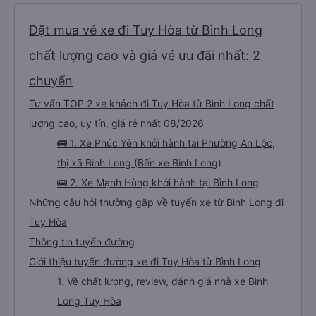
chung là chỉ cao hơn 50k mà lại thoải mái hơn rất nhiều so với các xe khác.
Dịch vụ vượt sự mong đợi. Hình ảnh đúng sự thật, dịch vụ thật. Sẽ giới thiệu
bạn bè
Đặt mua vé xe đi Tuy Hòa từ Bình Long
chất lượng cao và giá vé ưu đãi nhất: 2
chuyến
Tư vấn TOP 2 xe khách đi Tuy Hòa từ Bình Long chất
lượng cao, uy tín, giá rẻ nhất 08/2026
🚌 1. Xe Phúc Yên khởi hành tại Phường An Lộc,
thị xã Bình Long (Bến xe Bình Long)
🚌 2. Xe Mạnh Hùng khởi hành tại Bình Long
Những câu hỏi thường gặp về tuyến xe từ Bình Long đi
Tuy Hòa
Thông tin tuyến đường
Giới thiệu tuyến đường xe đi Tuy Hòa từ Bình Long
1. Về chất lượng, review, đánh giá nhà xe Bình
Long Tuy Hòa