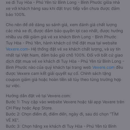
xe đi Tuy Hòa - Phú Yên từ Bình Long - Bình Phước giữa nhà
xe với khách hàng sau khi đặt trực tiếp vẫn chưa được đảm
bảo 100%.
Cho nên để dễ dàng so sánh giá, xem đánh giá chất lượng
các nhà xe đi, được đảm bảo quyền lợi cao nhất, được hưởng
nhiều ưu đãi giảm giá vé xe khách Bình Long - Bình Phước
Tuy Hòa - Phú Yên, hành khách có thể đặt mua tại website
Vexere.com
- Hệ thống đặt vé xe khách chất lượng, và uy tín
nhất tại Việt Nam, đảm bảo giữ chỗ 100%. Đối với bất cứ giao
dịch đặt mua vé xe khách đi Tuy Hòa - Phú Yên từ Bình Long -
Bình Phước nào của quý khách tại trang web
Vexere.com
đều
được Vexere cam kết giải quyết sự cố. Chính sách tặng
coupon giảm giá hoặc hoàn tiền sẽ tùy theo từng trường hợp
sự việc.
Hướng dẫn đặt vé tại Vexere.com:
Bước 1: Truy cập vào website Vexere hoặc tải app Vexere trên
CH Play hoặc App Store.
Bước 2: Chọn điểm đi, điểm đến, ngày đi, sau đó chọn “TÌM
VÉ XE”.
Bước 3: Chọn hãng xe khách đi Tuy Hòa - Phú Yên từ Bình