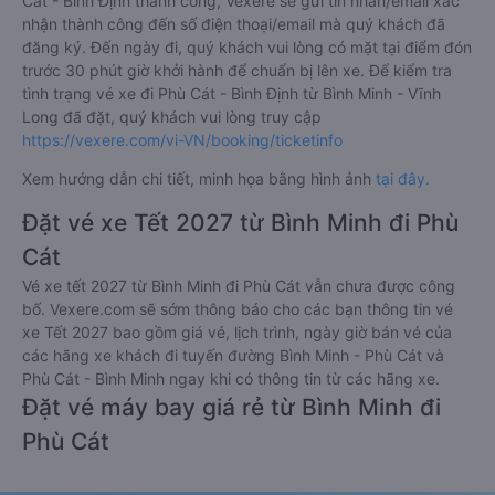
Cát - Bình Định thành công, Vexere sẽ gửi tin nhắn/email xác
nhận thành công đến số điện thoại/email mà quý khách đã
đăng ký. Đến ngày đi, quý khách vui lòng có mặt tại điểm đón
trước 30 phút giờ khởi hành để chuẩn bị lên xe. Để kiểm tra
tình trạng vé xe đi Phù Cát - Bình Định từ Bình Minh - Vĩnh
Long đã đặt, quý khách vui lòng truy cập
https://vexere.com/vi-VN/booking/ticketinfo
Xem hướng dẫn chi tiết, minh họa bằng hình ảnh
tại đây.
Đặt vé xe Tết 2027 từ Bình Minh đi Phù
Cát
Vé xe tết 2027 từ Bình Minh đi Phù Cát vẫn chưa được công
bố. Vexere.com sẽ sớm thông báo cho các bạn thông tin vé
xe Tết 2027 bao gồm giá vé, lịch trình, ngày giờ bán vé của
các hãng xe khách đi tuyến đường Bình Minh - Phù Cát và
Phù Cát - Bình Minh ngay khi có thông tin từ các hãng xe.
Đặt vé máy bay giá rẻ từ Bình Minh đi
Phù Cát