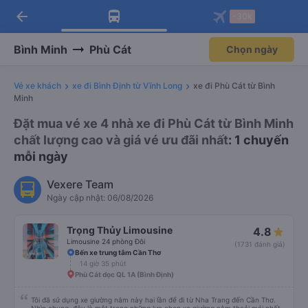
arrow_back
Tải app Vexere ngay!
Tải app Vexere
-30k
Mở app
Mở app
Nhận ưu đãi thành viên độc
-30k/ghế khi đặt vé máy bay qua
quyền
app
Bình Minh
Phù Cát
Chọn ngày
Vé xe khách
xe đi Bình Định từ Vĩnh Long
xe đi Phù Cát từ Bình
Minh
Đặt mua vé xe 4 nhà xe đi Phù Cát từ Bình Minh
chất lượng cao và giá vé ưu đãi nhất
: 1 chuyến
mỗi ngày
Vexere Team
Ngày cập nhật: 06/08/2026
Trọng Thủy Limousine
4.8
Limousine 24 phòng Đôi
(1731 đánh giá)
Bến xe trung tâm Cần Thơ
14 giờ 35 phút
Phù Cát dọc QL 1A (Bình Định)
Tôi đã sử dụng xe giường nằm này hai lần để đi từ Nha Trang đến Cần Thơ.