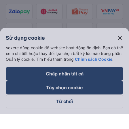
close
Sử dụng cookie
Vexere dùng cookie để website hoạt động ổn định. Bạn có thể
xem chi tiết hoặc thay đổi lựa chọn bất kỳ lúc nào trong phần
Quản lý cookie. Tìm hiểu thêm trong
Chính sách Cookie
.
Chấp nhận tất cả
Tùy chọn cookie
Từ chối
Theo dõi chúng tôi trên
Facebook
Tiktok
Youtube