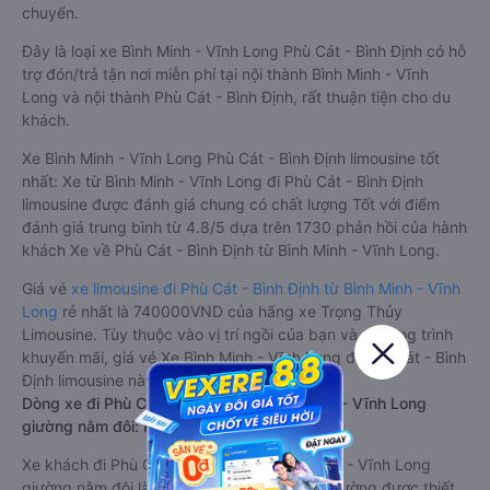
chuyển.
Đây là loại xe Bình Minh - Vĩnh Long Phù Cát - Bình Định có hỗ
trợ đón/trả tận nơi miễn phí tại nội thành Bình Minh - Vĩnh
Long và nội thành Phù Cát - Bình Định, rất thuận tiện cho du
khách.
Xe Bình Minh - Vĩnh Long Phù Cát - Bình Định limousine tốt
nhất: Xe từ Bình Minh - Vĩnh Long đi Phù Cát - Bình Định
limousine được đánh giá chung có chất lượng Tốt với điểm
đánh giá trung bình từ 4.8/5 dựa trên 1730 phản hồi của hành
khách Xe về Phù Cát - Bình Định từ Bình Minh - Vĩnh Long.
Giá vé
xe limousine đi Phù Cát - Bình Định từ Bình Minh - Vĩnh
Long
rẻ nhất là 740000VND của hãng xe Trọng Thủy
Limousine. Tùy thuộc vào vị trí ngồi của bạn và chương trình
khuyến mãi, giá vé Xe Bình Minh - Vĩnh Long đi Phù Cát - Bình
Định limousine này có thể sẽ rẻ hơn
Dòng xe đi Phù Cát - Bình Định từ Bình Minh - Vĩnh Long
giường nằm đôi: Riêng tư, đầy đủ tiện nghi
Xe khách đi Phù Cát - Bình Định từ Bình Minh - Vĩnh Long
giường nằm đôi là loại xe đặc biệt. Với mỗi giường được thiết