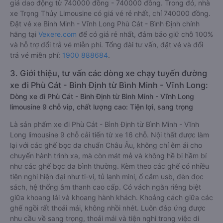
giá dao động từ 740000 đồng - 740000 đồng. Trong đó, nhà
xe Trọng Thủy Limousine có giá vé rẻ nhất, chỉ 740000 đồng.
Đặt vé xe Bình Minh - Vĩnh Long Phù Cát - Bình Định chính
hãng tại
Vexere.com
để có giá rẻ nhất, đảm bảo giữ chỗ 100%
và hỗ trợ đổi trả vé miễn phí. Tổng đài tư vấn, đặt vé và đổi
trả vé miễn phí:
1900 888684
.
3. Giới thiệu, tư vấn các dòng xe chạy tuyến đường
xe đi Phù Cát - Bình Định từ Bình Minh - Vĩnh Long:
Dòng xe đi Phù Cát - Bình Định từ Bình Minh - Vĩnh Long
limousine 9 chỗ vip, chất lượng cao: Tiện lợi, sang trọng
Là sản phẩm xe đi Phù Cát - Bình Định từ Bình Minh - Vĩnh
Long limousine 9 chỗ cải tiến từ xe 16 chỗ. Nội thất được làm
lại với các ghế bọc da chuẩn Châu Âu, không chỉ êm ái cho
chuyến hành trình xa, mà còn mát mẻ và không hề bị hầm bí
như các ghế bọc da bình thường. Kèm theo các ghế có nhiều
tiện nghi hiện đại như ti-vi, tủ lạnh mini, ổ cắm usb, đèn đọc
sách, hệ thống âm thanh cao cấp. Có vách ngăn riêng biệt
giữa khoang lái và khoang hành khách. Khoảng cách giữa các
ghế ngồi rất thoải mái, không nhồi nhét. Luôn đáp ứng được
nhu cầu về sang trọng, thoải mái và tiện nghi trong việc di