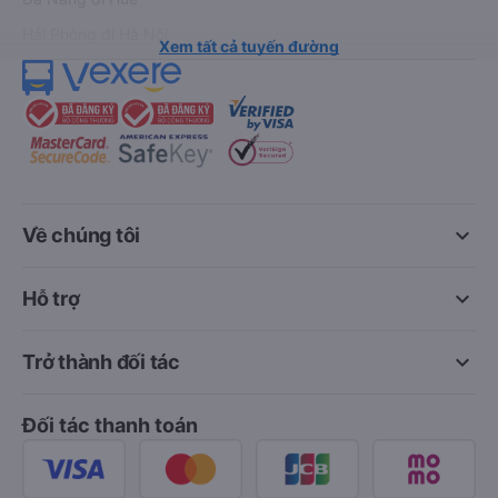
Hải Phòng đi Hà Nội
Xem tất cả tuyến đường
keyboard_arrow_down
Về chúng tôi
keyboard_arrow_down
Hỗ trợ
keyboard_arrow_down
Trở thành đối tác
Đối tác thanh toán