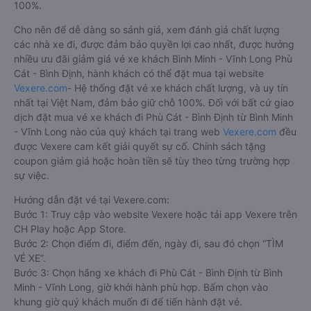
100%.
Cho nên để dễ dàng so sánh giá, xem đánh giá chất lượng
các nhà xe đi, được đảm bảo quyền lợi cao nhất, được hưởng
nhiều ưu đãi giảm giá vé xe khách Bình Minh - Vĩnh Long Phù
Cát - Bình Định, hành khách có thể đặt mua tại website
Vexere.com
- Hệ thống đặt vé xe khách chất lượng, và uy tín
nhất tại Việt Nam, đảm bảo giữ chỗ 100%. Đối với bất cứ giao
dịch đặt mua vé xe khách đi Phù Cát - Bình Định từ Bình Minh
- Vĩnh Long nào của quý khách tại trang web
Vexere.com
đều
được Vexere cam kết giải quyết sự cố. Chính sách tặng
coupon giảm giá hoặc hoàn tiền sẽ tùy theo từng trường hợp
sự việc.
Hướng dẫn đặt vé tại Vexere.com:
Bước 1: Truy cập vào website Vexere hoặc tải app Vexere trên
CH Play hoặc App Store.
Bước 2: Chọn điểm đi, điểm đến, ngày đi, sau đó chọn “TÌM
VÉ XE”.
Bước 3: Chọn hãng xe khách đi Phù Cát - Bình Định từ Bình
Minh - Vĩnh Long, giờ khởi hành phù hợp. Bấm chọn vào
khung giờ quý khách muốn đi để tiến hành đặt vé.