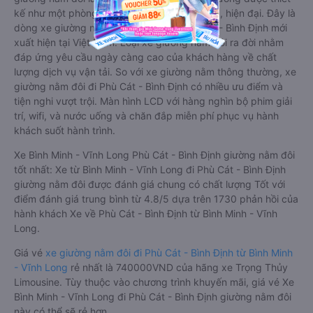
kế như một phòng ngủ khách sạn sang trọng, hiện đại. Đây là
dòng xe giường nằm cho cặp đôi đi Phù Cát - Bình Định mới
xuất hiện tại Việt Nam. Loại xe giường nằm đôi ra đời nhằm
đáp ứng yêu cầu ngày càng cao của khách hàng về chất
lượng dịch vụ vận tải. So với xe giường nằm thông thường, xe
giường nằm đôi đi Phù Cát - Bình Định có nhiều ưu điểm và
tiện nghi vượt trội. Màn hình LCD với hàng nghìn bộ phim giải
trí, wifi, và nước uống và chăn đắp miễn phí phục vụ hành
khách suốt hành trình.
Xe Bình Minh - Vĩnh Long Phù Cát - Bình Định giường nằm đôi
tốt nhất: Xe từ Bình Minh - Vĩnh Long đi Phù Cát - Bình Định
giường nằm đôi được đánh giá chung có chất lượng Tốt với
điểm đánh giá trung bình từ 4.8/5 dựa trên 1730 phản hồi của
hành khách Xe về Phù Cát - Bình Định từ Bình Minh - Vĩnh
Long.
Giá vé
xe giường nằm đôi đi Phù Cát - Bình Định từ Bình Minh
- Vĩnh Long
rẻ nhất là 740000VND của hãng xe Trọng Thủy
Limousine. Tùy thuộc vào chương trình khuyến mãi, giá vé Xe
Bình Minh - Vĩnh Long đi Phù Cát - Bình Định giường nằm đôi
này có thể sẽ rẻ hơn.