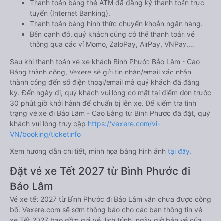
Thanh toán bằng thẻ ATM đã đăng ký thanh toán trực
tuyến (Internet Banking).
Thanh toán bằng hình thức chuyển khoản ngân hàng.
Bên cạnh đó, quý khách cũng có thể thanh toán vé
thông qua các ví Momo, ZaloPay, AirPay, VNPay,…
Sau khi thanh toán vé xe khách Bình Phước Bảo Lâm - Cao
Bằng thành công, Vexere sẽ gửi tin nhắn/email xác nhận
thành công đến số điện thoại/email mà quý khách đã đăng
ký. Đến ngày đi, quý khách vui lòng có mặt tại điểm đón trước
30 phút giờ khởi hành để chuẩn bị lên xe. Để kiểm tra tình
trạng vé xe đi Bảo Lâm - Cao Bằng từ Bình Phước đã đặt, quý
khách vui lòng truy cập
https://vexere.com/vi-
VN/booking/ticketinfo
Xem hướng dẫn chi tiết, minh họa bằng hình ảnh
tại đây.
Đặt vé xe Tết 2027 từ Bình Phước đi
Bảo Lâm
Vé xe tết 2027 từ Bình Phước đi Bảo Lâm vẫn chưa được công
bố. Vexere.com sẽ sớm thông báo cho các bạn thông tin vé
xe Tết 2027 bao gồm giá vé, lịch trình, ngày giờ bán vé của