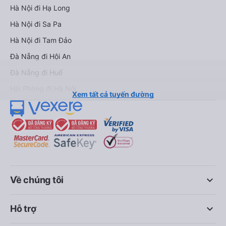
Hà Nội đi Hạ Long
Hà Nội đi Sa Pa
Hà Nội đi Tam Đảo
Đà Nẵng đi Hội An
Đà Nẵng đi Huế
Hải Phòng đi Hà Nội
Xem tất cả tuyến đường
keyboard_arrow_down
Về chúng tôi
keyboard_arrow_down
Hỗ trợ