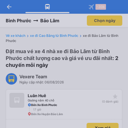
arrow_back
Tải app Vexere ngay!
Tải app Vexere
-30k
Mở app
Mở app
Nhận ưu đãi thành viên độc
-30k/ghế khi đặt vé máy bay qua
quyền
app
Bình Phước
Bảo Lâm
Chọn ngày
Vé xe khách
xe đi Cao Bằng từ Bình Phước
xe đi Bảo Lâm từ Bình
Phước
Đặt mua vé xe 4 nhà xe đi Bảo Lâm từ Bình
Phước chất lượng cao và giá vé ưu đãi nhất
: 2
chuyến mỗi ngày
Vexere Team
Ngày cập nhật: 06/08/2026
star_rate
Luân Huê
Giường nằm 40 chỗ
(0 đánh giá)
Bến Xe Bình Phước
17 giờ
Bến Xe Huyện Bảo Lâm
Xem giá