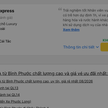
Express
Trải nghiệm tốt Nhân viên vu
có trễ hơn dự định 1h, vì xe
ánh giá)
hàng hóa và rước hành khách
chỗ Luxury
khi sử dụng dịch vụ của nhà 
oài
thiệu cho người thân sử dụn
Xem thêm
KH
Cái Tắc
keyboard_arrow_down
Thông tin chi tiết
 từ Bình Phước chất lượng cao và giá vé ưu đãi nhất
từ Bình Phước chất lượng cao, uy tín, giá rẻ nhất 08/2026
ành tại QL13
hành tại QL14
 (Bến Xe Phước Long)