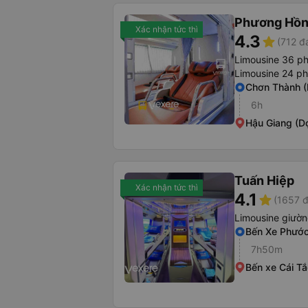
Phương Hồn
Xác nhận tức thì
4.3
star
(712 đ
Limousine 36 p
Limousine 24 p
Chơn Thành (
6h
Hậu Giang (D
Tuấn Hiệp
Xác nhận tức thì
4.1
star
(1657 đ
Limousine giườ
Bến Xe Phướ
7h50m
Bến xe Cái Tắ