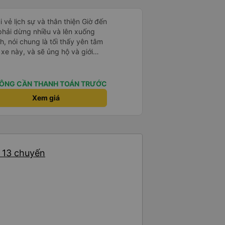
i vẻ lịch sự và thân thiện Giờ đến
 phải dừng nhiều và lên xuống
, nói chung là tối thấy yên tâm
xe này, và sẽ ủng hộ và giới
g dịch vụ của nhà xe này
ÔNG CẦN THANH TOÁN TRƯỚC
Xem giá
: 13 chuyến