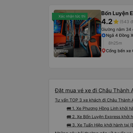
Bốn Luyện 
Xác nhận tức thì
4.2
star
(543 đ
Giường nằm 34 
Ngã 4 Đồng X
8h25m
Cổng bến xe 
Đặt mua vé xe đi Châu Thành A
Tư vấn TOP 3 xe khách đi Châu Thành A 
🚌 1. Xe Phương Hồng Linh khởi h
🚌 2. Xe Bốn Luyện Express khởi 
🚌 3. Xe Tuấn Hiệp khởi hành tại