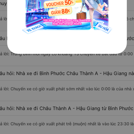
huyển bằng xe khách?
rả lời: Đoạn đường đi Châu Thành A - Hậu Giang từ Bình Phước có c
âu hỏi: Mỗi ngày có bao nhiêu chuyến xe khách Bình Phước
rả lời: Trung bình mỗi ngày có khoảng 13 chuyến xe bắt đầu từ 0:00
âu hỏi: Nhà xe đi Bình Phước Châu Thành A - Hậu Giang n
rả lời: Chuyến xe có giờ xuất phát sớm nhất vào lúc 0:00 là của nhà
âu hỏi: Nhà xe đi Châu Thành A - Hậu Giang từ Bình Phước 
rả lời: Chuyến xe có giờ xuất phát trễ (muộn) nhất là vào lúc 23:30 