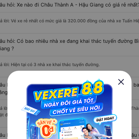
âu hỏi: Xe nào đi Châu Thành A - Hậu Giang có giá rẻ nhất
rả lời: Vé xe rẻ nhất có mức giá là 320.000 đồng của nhà xe Tuấn Hi
âu hỏi: Có bao nhiêu nhà xe đang khai thác tuyến đường B
iang ?
ả lời: Hiện tại có 3 nhà xe khai thác tuyến đường.
âu hỏi: Từ Bình Phước đi Châu Thành A - Hậu Giang mất bao
ằng xe khách?
rả lời: Thời gian di chuyển bằng xe khách từ Bình Phước đi Châu Th
ật độ giao thông thuận lợi.
âu hỏi: Khoảng cách từ Bình Phước đi Châu Thành A - Hậu 