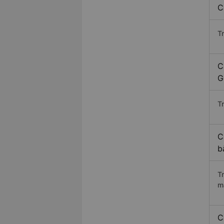
C
T
C
G
Tr
C
b
T
m
C