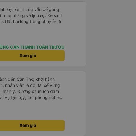
mình kẹt xe nhưng vẫn cố gắng
ất nhẹ nhàng và lịch sự. Xe sạch
o. Rất hài lòng trong chuyến đi
ÔNG CẦN THANH TOÁN TRƯỚC
Xem giá
ành đến Cần Thơ, khởi hành
n, nhân viên lễ độ, tài xế vững
ục vụ tận tụy, tác phong nghiêm
 kim tiền vội vã. Xã hội loạn đạo.
thành, kính chúc nhà xe ngày một
Xem giá