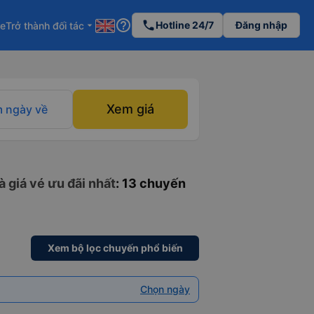
help_outline
phone
Hotline 24/7
Đăng nhập
re
Trở thành đối tác
arrow_drop_down
Xem giá
 ngày về
 giá vé ưu đãi nhất
: 13 chuyến
Xem bộ lọc chuyến phổ biến
Chọn ngày