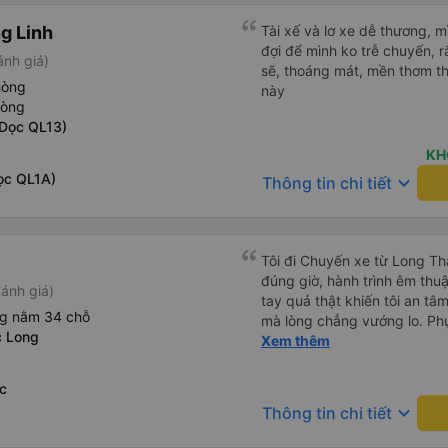
g Linh
Tài xế và lơ xe dễ thương, 
đợi để mình ko trễ chuyến, r
ánh giá)
sẽ, thoáng mát, mền thơm th
hòng
này
hòng
Dọc QL13)
KH
ọc QL1A)
keyboard_arrow_down
Thông tin chi tiết
Tôi đi Chuyến xe từ Long Th
đúng giờ, hành trình êm thuậ
ánh giá)
tay quả thật khiến tôi an tâm, mãn ý. Đường xa muôn dặm
ng nằm 34 chỗ
mà lòng chẳng vướng lo. Ph
c Long
cẩn, hiếm thấy giữa thời buổi
Xem thêm
Xin gửi lời tán dương chân 
hưng thịnh, vạn lộ bình an.”
c
keyboard_arrow_down
Thông tin chi tiết