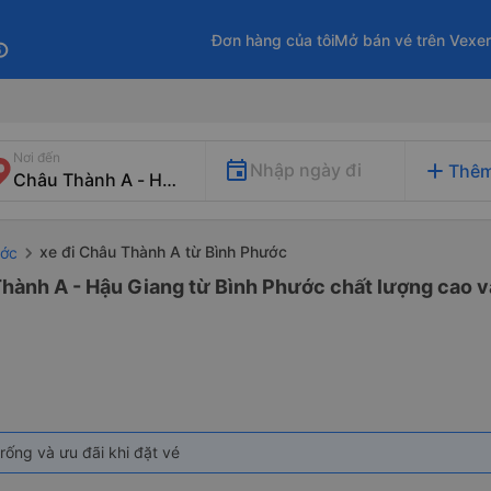
Đơn hàng của tôi
Mở bán vé trên Vexe
fo
Nơi đến
add
Nhập ngày đi
Thêm
xe đi Châu Thành A từ Bình Phước
ước
Thành A - Hậu Giang từ Bình Phước chất lượng cao và
rống và ưu đãi khi đặt vé