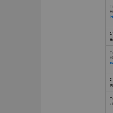
T
H
P
C
B
T
H
X
C
P
T
G