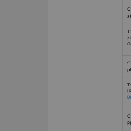
C
s
T
x
đ
C
p
T
H
B
C
P