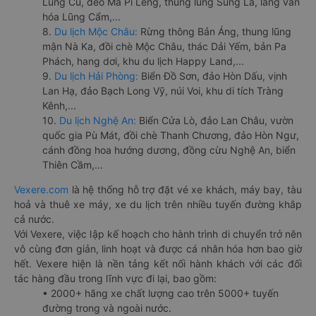
Lũng Cú, đèo Mã Pí Lèng, thung lũng Sủng Là, làng văn
hóa Lũng Cẩm,...
8.
Du lịch Mộc Châu:
Rừng thông Bản Áng, thung lũng
mận Nà Ka, đồi chè Mộc Châu, thác Dải Yếm, bản Pa
Phách, hang dơi, khu du lịch Happy Land,...
9.
Du lịch Hải Phòng:
Biển Đồ Sơn, đảo Hòn Dấu, vịnh
Lan Hạ, đảo Bạch Long Vỹ, núi Voi, khu di tích Tràng
Kênh,...
10.
Du lịch Nghệ An:
Biển Cửa Lò, đảo Lan Châu, vườn
quốc gia Pù Mát, đồi chè Thanh Chương, đảo Hòn Ngư,
cánh đồng hoa hướng dương, đồng cừu Nghệ An, biển
Thiên Cầm,...
Vexere.com
là hệ thống hỗ trợ đặt vé xe khách, máy bay, tàu
hoả và thuê xe máy, xe du lịch trên nhiều tuyến đường khắp
cả nước.
Với Vexere, việc lập kế hoạch cho hành trình di chuyển trở nên
vô cùng đơn giản, linh hoạt và được cá nhân hóa hơn bao giờ
hết. Vexere hiện là nền tảng kết nối hành khách với các đối
tác hàng đầu trong lĩnh vực đi lại, bao gồm:
• 2000+ hãng xe chất lượng cao trên 5000+ tuyến
đường trong và ngoài nước.