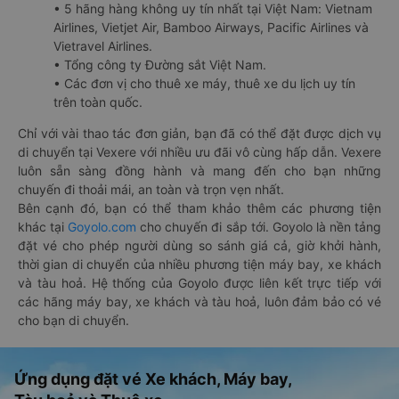
• 5 hãng hàng không uy tín nhất tại Việt Nam: Vietnam
Airlines, Vietjet Air, Bamboo Airways, Pacific Airlines và
Vietravel Airlines.
• Tổng công ty Đường sắt Việt Nam.
• Các đơn vị cho thuê xe máy, thuê xe du lịch uy tín
trên toàn quốc.
Chỉ với vài thao tác đơn giản, bạn đã có thể đặt được dịch vụ
di chuyển tại Vexere với nhiều ưu đãi vô cùng hấp dẫn. Vexere
luôn sẵn sàng đồng hành và mang đến cho bạn những
chuyến đi thoải mái, an toàn và trọn vẹn nhất.
Bên cạnh đó, bạn có thể tham khảo thêm các phương tiện
khác tại
Goyolo.com
cho chuyến đi sắp tới. Goyolo là nền tảng
đặt vé cho phép người dùng so sánh giá cả, giờ khởi hành,
thời gian di chuyển của nhiều phương tiện máy bay, xe khách
và tàu hoả. Hệ thống của Goyolo được liên kết trực tiếp với
các hãng máy bay, xe khách và tàu hoả, luôn đảm bảo có vé
cho bạn di chuyển.
Ứng dụng đặt vé Xe khách, Máy bay,