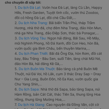
cho chuyến đi sắp tới:
1.
Du lịch Đà Lạt:
Vườn hoa Đà Lạt, làng Cù Lần, Happy
Hills, Fresh Garden, Tuyệt tình cốc, vườn thú Zoodoo,
đồi cỏ hồng Đà Lạt, đồi chè Cầu Đất,...
2.
Du lịch Nha Trang:
Bãi biển Trần Phú, tháp Trầm
Hương, nhà thờ đá, chợ đêm Nha Trang, đảo Hòn Mun,
nhà ga Nha Trang, đảo Điệp Sơn, thác bà Ponagar,...
3.
Du lịch Vũng Tàu:
Ngọn hải đăng, Bãi Sau, Hồ Mây,
mũi Nghinh Phong, hồ Đá Xanh, đồi Con Heo, hòn Bà,
vườn quốc gia Bình Châu, bến thuyền Marina,...
4.
Du lịch Phan Thiết:
Bãi đá Ông Địa, hòn Rơm, đồi cát
bay, Bàu Trắng - Bàu Sen, suối Tiên, làng chài Mũi Né,
đảo Hòn Bà, hải đăng Kê Gà,...
5.
Du lịch Buôn Ma Thuột:
Bảo tàng cà phê Buôn Mê
Thuột, núi Đá Voi, hồ Lắk, cụm 3 thác Dray Sap – Dray
Nur – Gia Long, Buôn Đôn, hồ Ea Kao, vườn quốc gia
Chư Yang Shin,...
6.
Du lịch Sapa:
Nhà thờ đá Sapa, bảo tàng Sapa, núi
Hàm Rồng, bản Cát Cát, thác Tiên Sa, thung lũng Hoa
Hồng, thung lũng Mường Hoa,...
7.
Du lịch Hà Giang:
Cao nguyên đá Đồng Văn, cột cờ