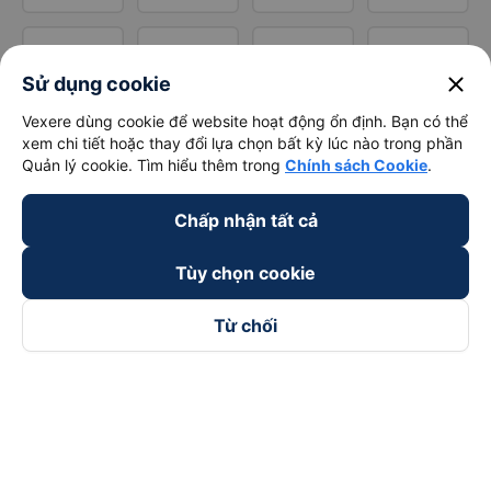
close
Sử dụng cookie
Vexere dùng cookie để website hoạt động ổn định. Bạn có thể
xem chi tiết hoặc thay đổi lựa chọn bất kỳ lúc nào trong phần
Quản lý cookie. Tìm hiểu thêm trong
Chính sách Cookie
.
Chấp nhận tất cả
Tùy chọn cookie
Từ chối
Theo dõi chúng tôi trên
Facebook
Tiktok
Youtube
Công ty TNHH Thương Mại Dịch Vụ Vexere