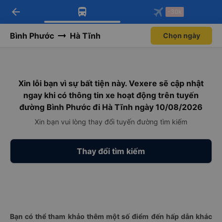
arrow_back
Tải app Vexere ngay!
Tải app Vexere
-30k
Mở app
Mở app
Nhận ưu đãi thành viên độc
-30k/ghế khi đặt vé máy bay qua
quyền
app
Bình Phước
Hà Tĩnh
Chọn ngày
Xin lỗi bạn vì sự bất tiện này. Vexere sẽ cập nhật
ngay khi có thông tin xe hoạt động trên tuyến
đường Bình Phước đi Hà Tĩnh ngày 10/08/2026
Xin bạn vui lòng thay đổi tuyến đường tìm kiếm
Thay đổi tìm kiếm
Bạn có thể tham khảo thêm một số điểm đến hấp dẫn khác