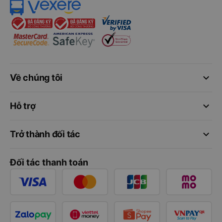
keyboard_arrow_down
Về chúng tôi
keyboard_arrow_down
Hỗ trợ
keyboard_arrow_down
Trở thành đối tác
Đối tác thanh toán