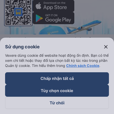
Vé xe khách
Vé tàu hỏa
close
Sử dụng cookie
Xe đi Buôn Mê Thuột từ Sài Gòn
Vé tàu Sài Gòn Nha Trang
Vexere dùng cookie để website hoạt động ổn định. Bạn có thể
Xe đi Vũng Tàu từ Sài Gòn
Vé tàu Sài Gòn Phan Thiết
xem chi tiết hoặc thay đổi lựa chọn bất kỳ lúc nào trong phần
Xe đi Nha Trang từ Sài Gòn
Vé tàu Sài Gòn Đà Nẵng
Quản lý cookie. Tìm hiểu thêm trong
Chính sách Cookie
.
Xe đi Đà Lạt từ Sài Gòn
Vé tàu Sài Gòn Hà Nội
Chấp nhận tất cả
Xe đi Sapa từ Hà Nội
Vé tàu Nha Trang Đà Nẵn
Xe đi Hải Phòng từ Hà Nội
Vé tàu Đà Nẵng Huế
Tùy chọn cookie
Xe đi Vinh từ Hà Nội
Vé tàu Hà Nội Vinh
Từ chối