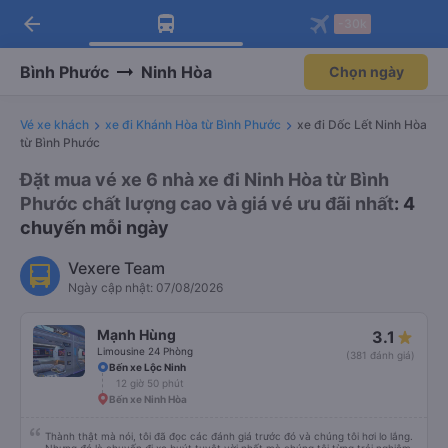
arrow_back
Tải app Vexere ngay!
Tải app Vexere
-30k
Mở app
Mở app
Nhận ưu đãi thành viên độc
-30k/ghế khi đặt vé máy bay qua
quyền
app
Bình Phước
Ninh Hòa
Chọn ngày
Vé xe khách
xe đi Khánh Hòa từ Bình Phước
xe đi Dốc Lết Ninh Hòa
từ Bình Phước
Đặt mua vé xe 6 nhà xe đi Ninh Hòa từ Bình
Phước chất lượng cao và giá vé ưu đãi nhất
: 4
chuyến mỗi ngày
Vexere Team
Ngày cập nhật: 07/08/2026
Mạnh Hùng
3.1
Limousine 24 Phòng
(381 đánh giá)
Bến xe Lộc Ninh
12 giờ 50 phút
Bến xe Ninh Hòa
Thành thật mà nói, tôi đã đọc các đánh giá trước đó và chúng tôi hơi lo lắng.