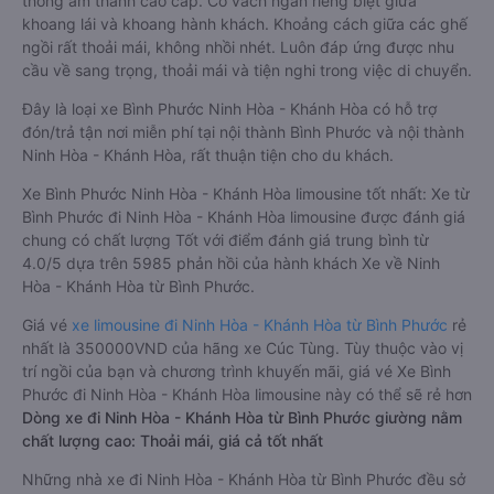
thống âm thanh cao cấp. Có vách ngăn riêng biệt giữa
khoang lái và khoang hành khách. Khoảng cách giữa các ghế
ngồi rất thoải mái, không nhồi nhét. Luôn đáp ứng được nhu
cầu về sang trọng, thoải mái và tiện nghi trong việc di chuyển.
Đây là loại xe Bình Phước Ninh Hòa - Khánh Hòa có hỗ trợ
đón/trả tận nơi miễn phí tại nội thành Bình Phước và nội thành
Ninh Hòa - Khánh Hòa, rất thuận tiện cho du khách.
Xe Bình Phước Ninh Hòa - Khánh Hòa limousine tốt nhất: Xe từ
Bình Phước đi Ninh Hòa - Khánh Hòa limousine được đánh giá
chung có chất lượng Tốt với điểm đánh giá trung bình từ
4.0/5 dựa trên 5985 phản hồi của hành khách Xe về Ninh
Hòa - Khánh Hòa từ Bình Phước.
Giá vé
xe limousine đi Ninh Hòa - Khánh Hòa từ Bình Phước
rẻ
nhất là 350000VND của hãng xe Cúc Tùng. Tùy thuộc vào vị
trí ngồi của bạn và chương trình khuyến mãi, giá vé Xe Bình
Phước đi Ninh Hòa - Khánh Hòa limousine này có thể sẽ rẻ hơn
Dòng xe đi Ninh Hòa - Khánh Hòa từ Bình Phước giường nằm
chất lượng cao: Thoải mái, giá cả tốt nhất
Những nhà xe đi Ninh Hòa - Khánh Hòa từ Bình Phước đều sở