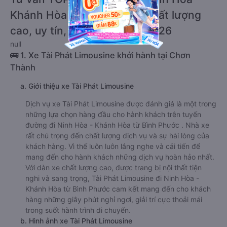
Khánh Hòa từ Bình Phước chất lượng
cao, uy tín, giá rẻ nhất 08/2026
null
🚌 1. Xe Tài Phát Limousine khởi hành tại Chơn
Thành
a. Giới thiệu xe Tài Phát Limousine
Dịch vụ xe Tài Phát Limousine được đánh giá là một trong
những lựa chọn hàng đầu cho hành khách trên tuyến
đường đi Ninh Hòa - Khánh Hòa từ Bình Phước . Nhà xe
rất chú trọng đến chất lượng dịch vụ và sự hài lòng của
khách hàng. Vì thế luôn luôn lắng nghe và cải tiến để
mang đến cho hành khách những dịch vụ hoàn hảo nhất.
Với dàn xe chất lượng cao, được trang bị nội thất tiện
nghi và sang trọng, Tài Phát Limousine đi Ninh Hòa -
Khánh Hòa từ Bình Phước cam kết mang đến cho khách
hàng những giây phút nghỉ ngơi, giải trí cực thoải mái
trong suốt hành trình di chuyển.
b. Hình ảnh xe Tài Phát Limousine