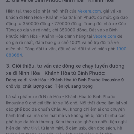
2. Giá vé xe Bình Phước Ninh Hòa - Khánh Hòa
Hiện tại, theo cập nhật mới nhất của
Vexere.com
, giá vé xe
khách đi Ninh Hòa - Khánh Hòa từ Bình Phước có mức giá dao
động từ 350000 đồng - 770000 đồng. Trong đó, nhà xe Cúc
Tùng có giá vé rẻ nhất, chỉ 350000 đồng. Đặt vé xe Bình
Phước Ninh Hòa - Khánh Hòa chính hãng tại
Vexere.com
để
có giá rẻ nhất, đảm bảo giữ chỗ 100% và hỗ trợ đổi trả vé
miễn phí. Tổng đài tư vấn, đặt vé và đổi trả vé miễn phí:
1900
888684
.
3. Giới thiệu, tư vấn các dòng xe chạy tuyến đường
xe đi Ninh Hòa - Khánh Hòa từ Bình Phước:
Dòng xe đi Ninh Hòa - Khánh Hòa từ Bình Phước limousine 9
chỗ vip, chất lượng cao: Tiện lợi, sang trọng
Là sản phẩm xe đi Ninh Hòa - Khánh Hòa từ Bình Phước
limousine 9 chỗ cải tiến từ xe 16 chỗ. Nội thất được làm lại với
các ghế bọc da chuẩn Châu Âu, không chỉ êm ái cho chuyến
hành trình xa, mà còn mát mẻ và không hề bị hầm bí như các
ghế bọc da bình thường. Kèm theo các ghế có nhiều tiện nghi
hiện đại như ti-vi, tủ lạnh mini, ổ cắm usb, đèn đọc sách, hệ