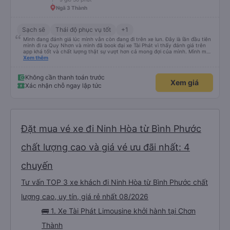
chưa biết cách thực hiện, hãy xem Google Maps hoạt động như thế nào,
&quot;B Bạn bị sao vậy?&quot; Chuyện gì xảy ra với bạn vậy?&quot; Bây giờ
Ngã 3 Thành
là 2:30 và tôi đang nói về nó. ạn bằng xe bu lông Limousine. Tôi nghĩ tài xế
đã giúp tôi vì nhìn tôi quá ngu ngốc. Tôi vẫn đang nghĩ rằng sẽ rất nguy hiểm
nếu không có tài xế... Cảm ơn các bạn rất nhiều.
Sạch sẽ
Thái độ phục vụ tốt
+1
Mình đang đánh giá lúc mình vẫn còn đang đi trên xe lun. Đây là lần đầu tiên
mình đi ra Quy Nhơn và mình đã book đại xe Tài Phát vì thấy đánh giá trên
app khá tốt và chất lượng thật sự vượt hơn cả mong đợi của mình. Mình mua
giường đôi và vừa đủ cho 2 người. Nhân viên của nhà xe phải nói là siêu nhiệt
Xem thêm
tình và dễ thương. Trước chuyến đi mình có gọi cho bên tổng đài thì anh
nhân viên hỗ trợ mình nói chuyện siêu nhẹ nhàng và vui vẻ . Lúc mình lên xe
trung chuyển và lên xe lớn thì luôn hỗ trợ xách vali giùm tụi mình. Trên xe thì
Không cần thanh toán trước
Xem giá
có cả bánh và sữa miễn phí cho khách còn chuẩn bị cả thuốc say xe, dép,
Xác nhận chỗ ngay lập tức
mền, gối và đặc biệt là có gối ôm. Nchung là phải chấm nhà xe 10 sao mới
đủ !!!
Đặt mua vé xe đi Ninh Hòa từ Bình Phước
chất lượng cao và giá vé ưu đãi nhất: 4
chuyến
Tư vấn TOP 3 xe khách đi Ninh Hòa từ Bình Phước chất
lượng cao, uy tín, giá rẻ nhất 08/2026
🚌 1. Xe Tài Phát Limousine khởi hành tại Chơn
Thành