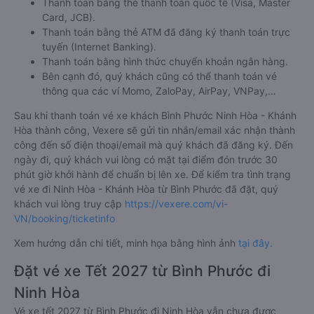
Thanh toán bằng thẻ thanh toán quốc tế (Visa, Master
Card, JCB).
Thanh toán bằng thẻ ATM đã đăng ký thanh toán trực
tuyến (Internet Banking).
Thanh toán bằng hình thức chuyển khoản ngân hàng.
Bên cạnh đó, quý khách cũng có thể thanh toán vé
thông qua các ví Momo, ZaloPay, AirPay, VNPay,…
Sau khi thanh toán vé xe khách Bình Phước Ninh Hòa - Khánh
Hòa thành công, Vexere sẽ gửi tin nhắn/email xác nhận thành
công đến số điện thoại/email mà quý khách đã đăng ký. Đến
ngày đi, quý khách vui lòng có mặt tại điểm đón trước 30
phút giờ khởi hành để chuẩn bị lên xe. Để kiểm tra tình trạng
vé xe đi Ninh Hòa - Khánh Hòa từ Bình Phước đã đặt, quý
khách vui lòng truy cập
https://vexere.com/vi-
VN/booking/ticketinfo
Xem hướng dẫn chi tiết, minh họa bằng hình ảnh
tại đây.
Đặt vé xe Tết 2027 từ Bình Phước đi
Ninh Hòa
Vé xe tết 2027 từ Bình Phước đi Ninh Hòa vẫn chưa được