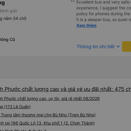
ng
Excellent bus and very safe 
experience, I suggest the 
đánh giá)
policy for phones during the
ng nằm 34 chỗ
It is a sleeper bus, so quiet 
Wi-Fi password clearly insid
Xem thêm
would definitely ride with them again! --------
lượng tốt và tài xế lái xe rấ
Đông Cũ
hơn, tôi góp ý nhà xe nên có
keyboard_arrow_down
Thông tin chi tiết
lặng (tắt âm thanh điện tho
phiền hành khách khác ngủ.
mật khẩu Wi-Fi trong xe để
Tôi vẫn sẽ tiếp tục ủng hộ nh
nh Phước chất lượng cao và giá vé ưu đãi nhất: 475 
h Phước chất lượng cao, uy tín, giá rẻ nhất 08/2026
ại (172 Lê Duẩn)
i Trung tâm thương mại chợ Bù Nho (Trạm Bù Nho)
nh tại 196 Quốc Lộ 13, Khu phố 1 (3. Chơn Thành)