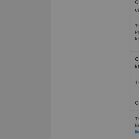
C
c
T
P
k
C
k
T
C
T
B
l