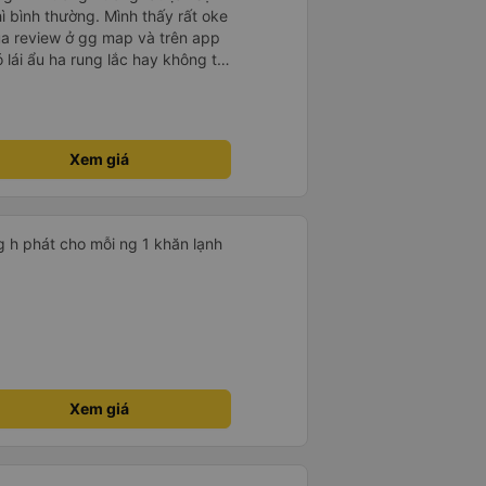
hì bình thường. Mình thấy rất oke
ua review ở gg map và trên app
ó lái ẩu ha rung lắc hay không thì
nên ngủ ko à
Xem giá
g h phát cho mỗi ng 1 khăn lạnh
Xem giá