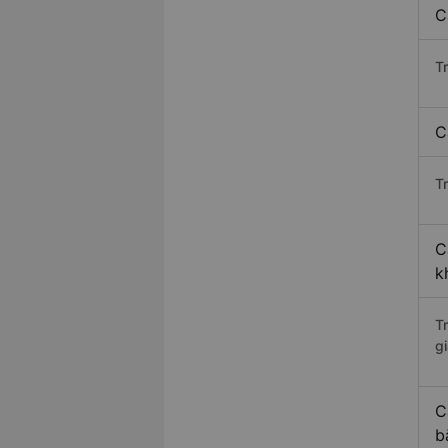
C
T
C
Tr
C
k
T
gi
C
b