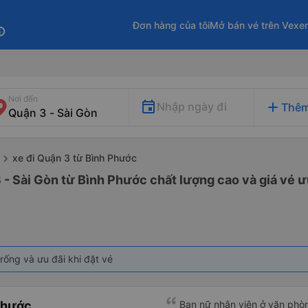
Đơn hàng của tôi
Mở bán vé trên Vexe
fo
Nơi đến
add
Nhập ngày đi
Thêm
xe đi Quận 3 từ Bình Phước
 - Sài Gòn từ Bình Phước chất lượng cao và giá vé ư
rống và ưu đãi khi đặt vé
Phước
Bạn nữ nhân viên ở văn phò