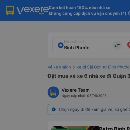
Cam kết hoàn 150% nếu nhà xe

không cung cấp dịch vụ vận chuyển (*)
in
Nơi xuất phát
import_export
Vé xe khách
xe đi Sài Gòn từ Bình Phước
Đặt mua vé xe 6 nhà xe đi Quận 3
Vexere Team
Ngày cập nhật: 08/08/2026
Chọn ngày đi để xem giá vé, số ghế t
info
Petro Bình 