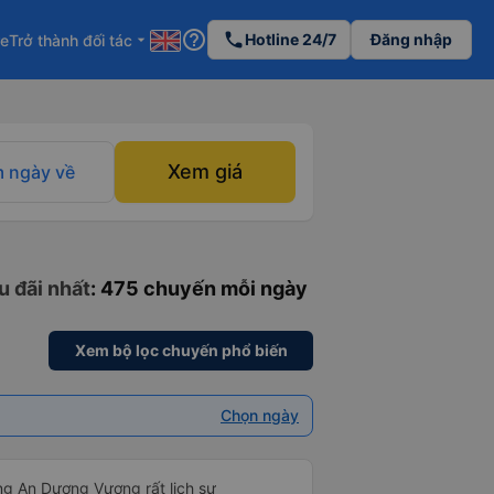
help_outline
phone
Hotline 24/7
Đăng nhập
re
Trở thành đối tác
arrow_drop_down
Xem giá
 ngày về
u đãi nhất
: 475 chuyến mỗi ngày
Xem bộ lọc chuyến phổ biến
Chọn ngày
ng An Dương Vương rất lịch sự