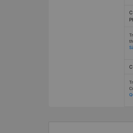
C
P
T
t
S
C
T
C
Q