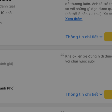
dễ thương luôn. Anh tài xế t
đánh giá)
so với những gì đọc được q
 10 chỗ
(có thể là hên xui thui). Xe c
cũng ko rõ tại mình say xe 
Xem thêm
h
keyboard_arrow_down
Thông tin chi tiết
Khá ok lên xe đúng h đi đún
với chai nước suôi
ánh giá)
ành Phố
keyboard_arrow_down
Thông tin chi tiết