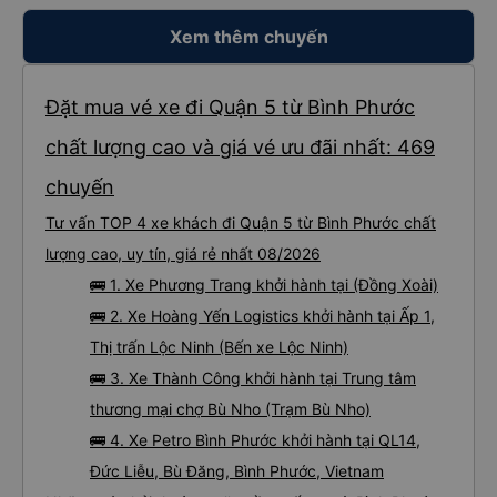
Xem thêm chuyến
Đặt mua vé xe đi Quận 5 từ Bình Phước
chất lượng cao và giá vé ưu đãi nhất: 469
chuyến
Tư vấn TOP 4 xe khách đi Quận 5 từ Bình Phước chất
lượng cao, uy tín, giá rẻ nhất 08/2026
🚌 1. Xe Phương Trang khởi hành tại (Đồng Xoài)
🚌 2. Xe Hoàng Yến Logistics khởi hành tại Ấp 1,
Thị trấn Lộc Ninh (Bến xe Lộc Ninh)
🚌 3. Xe Thành Công khởi hành tại Trung tâm
thương mại chợ Bù Nho (Trạm Bù Nho)
🚌 4. Xe Petro Bình Phước khởi hành tại QL14,
Đức Liễu, Bù Đăng, Bình Phước, Vietnam