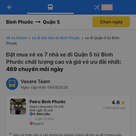
arrow_back
Tải app Vexere ngay!
Tải app Vexere
-30k
Mở app
Mở app
Nhận ưu đãi thành viên độc
-30k/ghế khi đặt vé máy bay qua
quyền
app
Bình Phước
Quận 5
Chọn ngày
Vé xe khách
xe đi Sài Gòn từ Bình Phước
xe đi Quận 5 từ Bình
Phước
Đặt mua vé xe 7 nhà xe đi Quận 5 từ Bình
Phước chất lượng cao và giá vé ưu đãi nhất
:
469 chuyến mỗi ngày
Vexere Team
Ngày cập nhật: 06/08/2026
Petro Bình Phước
4.6
Solati Limousine 10 chỗ
(1299 đánh giá)
Ghế ngồi 16 chỗ
4. Đức Liễu
4 giờ 10 phút
Quận 5
Bạn nữ nhân viên ở văn phòng An Dương Vương rất lịch sự dễ thương luôn.