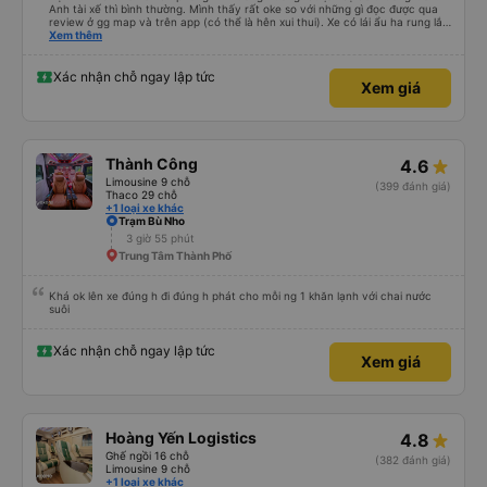
Anh tài xế thì bình thường. Mình thấy rất oke so với những gì đọc được qua
review ở gg map và trên app (có thể là hên xui thui). Xe có lái ẩu ha rung lắc
hay không thì cũng ko rõ tại mình say xe nên ngủ ko à
Xem thêm
Xác nhận chỗ ngay lập tức
Xem giá
Thành Công
4.6
Limousine 9 chỗ
(399 đánh giá)
Thaco 29 chỗ
+1 loại xe khác
Trạm Bù Nho
3 giờ 55 phút
Trung Tâm Thành Phố
Khá ok lên xe đúng h đi đúng h phát cho mỗi ng 1 khăn lạnh với chai nước
suôi
Xác nhận chỗ ngay lập tức
Xem giá
Hoàng Yến Logistics
4.8
Ghế ngồi 16 chỗ
(382 đánh giá)
Limousine 9 chỗ
+1 loại xe khác