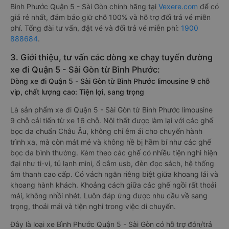
Bình Phước Quận 5 - Sài Gòn chính hãng tại
Vexere.com
để có
giá rẻ nhất, đảm bảo giữ chỗ 100% và hỗ trợ đổi trả vé miễn
phí. Tổng đài tư vấn, đặt vé và đổi trả vé miễn phí:
1900
888684
.
3. Giới thiệu, tư vấn các dòng xe chạy tuyến đường
xe đi Quận 5 - Sài Gòn từ Bình Phước:
Dòng xe đi Quận 5 - Sài Gòn từ Bình Phước limousine 9 chỗ
vip, chất lượng cao: Tiện lợi, sang trọng
Là sản phẩm xe đi Quận 5 - Sài Gòn từ Bình Phước limousine
9 chỗ cải tiến từ xe 16 chỗ. Nội thất được làm lại với các ghế
bọc da chuẩn Châu Âu, không chỉ êm ái cho chuyến hành
trình xa, mà còn mát mẻ và không hề bị hầm bí như các ghế
bọc da bình thường. Kèm theo các ghế có nhiều tiện nghi hiện
đại như ti-vi, tủ lạnh mini, ổ cắm usb, đèn đọc sách, hệ thống
âm thanh cao cấp. Có vách ngăn riêng biệt giữa khoang lái và
khoang hành khách. Khoảng cách giữa các ghế ngồi rất thoải
mái, không nhồi nhét. Luôn đáp ứng được nhu cầu về sang
trọng, thoải mái và tiện nghi trong việc di chuyển.
Đây là loại xe Bình Phước Quận 5 - Sài Gòn có hỗ trợ đón/trả