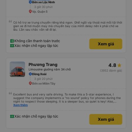
Bến xe Lộc Ninh
3 giờ 30 phút
Vp. Quận 5
Có hỗ trợ xe trung chuyển riêng khá ngon. Ghế ngồi vip thoải mái mỗi tội thời
gian xe đi hơi muộn may mà chuyến bay của mình delay nên k phải chờ xe
lâu. Lần sau chắc vẫn sẽ đi lại.
Không cần thanh toán trước
Xem giá
Xác nhận chỗ ngay lập tức
Phương Trang
4.8
Limousine giường nằm 34 chỗ
(3952 đánh giá)
Đồng Xoài
3 giờ 20 phút
Bến xe Miền Tây
Excellent bus and very safe driving. To make this a 5-star experience, I
suggest the company implements a "no sound" policy for phones during the
night to respect those sleeping. It is a sleeper bus, so quiet is key! Also,
please display the Wi-Fi password clearly inside the cabin for convenience. I
Xem thêm
would definitely ride with them again! -------------- ​ Xe chất lượng tốt và
tài xế lái xe rất an toàn. Để dịch vụ hoàn hảo hơn, tôi góp ý nhà xe nên có
quy định rõ ràng về việc giữ im lặng (tắt âm thanh điện thoại) vào ban đêm
Xác nhận chỗ ngay lập tức
Xem giá
để tránh làm phiền hành khách khác ngủ. Ngoài ra, nhà xe nên dán sẵn mật
khẩu Wi-Fi trong xe để hành khách dễ dàng sử dụng. Tôi vẫn sẽ tiếp tục ủng
hộ nhà xe trong tương lai!