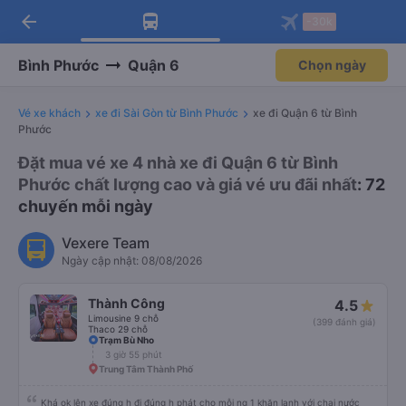
arrow_back
Tải app Vexere ngay!
Tải app Vexere
-30k
Mở app
Mở app
Nhận ưu đãi thành viên độc
-30k/ghế khi đặt vé máy bay qua
quyền
app
Bình Phước
Quận 6
Chọn ngày
Vé xe khách
xe đi Sài Gòn từ Bình Phước
xe đi Quận 6 từ Bình
Phước
Đặt mua vé xe 4 nhà xe đi Quận 6 từ Bình
Phước chất lượng cao và giá vé ưu đãi nhất
: 72
chuyến mỗi ngày
Vexere Team
Ngày cập nhật: 08/08/2026
Thành Công
4.5
Limousine 9 chỗ
(399 đánh giá)
Thaco 29 chỗ
Trạm Bù Nho
3 giờ 55 phút
Trung Tâm Thành Phố
Khá ok lên xe đúng h đi đúng h phát cho mỗi ng 1 khăn lạnh với chai nước