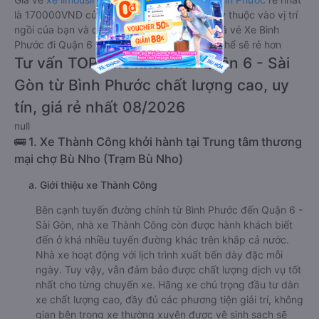
là 170000VND của hãng xe Thành Công. Tùy thuộc vào vị trí
ngồi của bạn và chương trình khuyến mãi, giá vé Xe Bình
Phước đi Quận 6 - Sài Gòn limousine này có thể sẽ rẻ hơn
Tư vấn TOP 1 xe khách đi Quận 6 - Sài
Gòn từ Bình Phước chất lượng cao, uy
tín, giá rẻ nhất 08/2026
null
🚌 1. Xe Thành Công khởi hành tại Trung tâm thương
mại chợ Bù Nho (Trạm Bù Nho)
a. Giới thiệu xe Thành Công
Bên cạnh tuyến đường chính từ Bình Phước đến Quận 6 -
Sài Gòn, nhà xe Thành Công còn được hành khách biết
đến ở khá nhiều tuyến đường khác trên khắp cả nước.
Nhà xe hoạt động với lịch trình xuất bến dày đặc mỗi
ngày. Tuy vậy, vẫn đảm bảo được chất lượng dịch vụ tốt
nhất cho từng chuyến xe. Hãng xe chú trọng đầu tư dàn
xe chất lượng cao, đầy đủ các phương tiện giải trí, không
gian bên trong xe thường xuyên được vệ sinh sạch sẽ