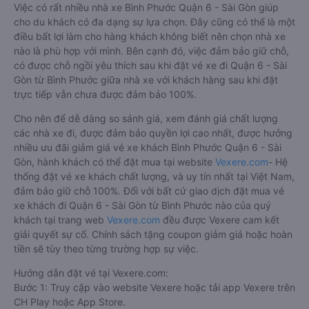
Việc có rất nhiều nhà xe Bình Phước Quận 6 - Sài Gòn giúp
cho du khách có đa dạng sự lựa chọn. Đây cũng có thể là một
điều bất lợi làm cho hàng khách không biết nên chọn nhà xe
nào là phù hợp với mình. Bên cạnh đó, việc đảm bảo giữ chỗ,
có được chỗ ngồi yêu thích sau khi đặt vé xe đi Quận 6 - Sài
Gòn từ Bình Phước giữa nhà xe với khách hàng sau khi đặt
trực tiếp vẫn chưa được đảm bảo 100%.
Cho nên để dễ dàng so sánh giá, xem đánh giá chất lượng
các nhà xe đi, được đảm bảo quyền lợi cao nhất, được hưởng
nhiều ưu đãi giảm giá vé xe khách Bình Phước Quận 6 - Sài
Gòn, hành khách có thể đặt mua tại website
Vexere.com
- Hệ
thống đặt vé xe khách chất lượng, và uy tín nhất tại Việt Nam,
đảm bảo giữ chỗ 100%. Đối với bất cứ giao dịch đặt mua vé
xe khách đi Quận 6 - Sài Gòn từ Bình Phước nào của quý
khách tại trang web
Vexere.com
đều được Vexere cam kết
giải quyết sự cố. Chính sách tặng coupon giảm giá hoặc hoàn
tiền sẽ tùy theo từng trường hợp sự việc.
Hướng dẫn đặt vé tại Vexere.com:
Bước 1: Truy cập vào website Vexere hoặc tải app Vexere trên
CH Play hoặc App Store.