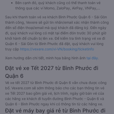
Bên cạnh đó, quý khách cũng có thể thanh toán vé
thông qua các ví Momo, ZaloPay, AirPay, VNPay,…
Sau khi thanh toán vé xe khách Bình Phước Quận 6 - Sài Gòn
thành công, Vexere sẽ gửi tin nhắn/email xác nhận thành công
đến số điện thoại/email mà quý khách đã đăng ký. Đến ngày
đi, quý khách vui lòng có mặt tại điểm đón trước 30 phút giờ
khởi hành để chuẩn bị lên xe. Để kiểm tra tình trạng vé xe đi
Quận 6 - Sài Gòn từ Bình Phước đã đặt, quý khách vui lòng
truy cập
https://vexere.com/vi-VN/booking/ticketinfo
Xem hướng dẫn chi tiết, minh họa bằng hình ảnh
tại đây.
Đặt vé xe Tết 2027 từ Bình Phước đi
Quận 6
Vé xe tết 2027 từ Bình Phước đi Quận 6 vẫn chưa được công
bố. Vexere.com sẽ sớm thông báo cho các bạn thông tin vé
xe Tết 2027 bao gồm giá vé, lịch trình, ngày giờ bán vé của
các hãng xe khách đi tuyến đường Bình Phước - Quận 6 và
Quận 6 - Bình Phước ngay khi có thông tin từ các hãng xe.
Đặt vé máy bay giá rẻ từ Bình Phước đi