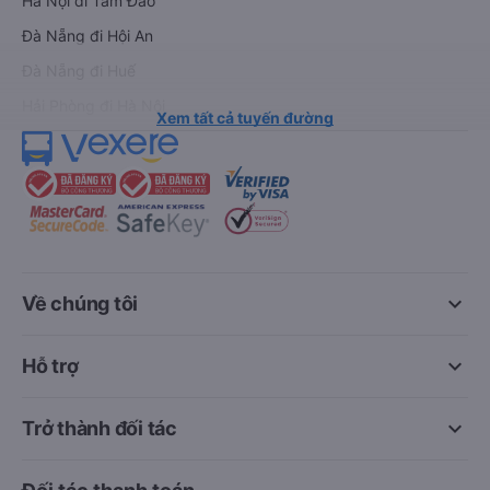
Hà Nội đi Tam Đảo
Đà Nẵng đi Hội An
Đà Nẵng đi Huế
Hải Phòng đi Hà Nội
Xem tất cả tuyến đường
keyboard_arrow_down
Về chúng tôi
keyboard_arrow_down
Hỗ trợ
keyboard_arrow_down
Trở thành đối tác