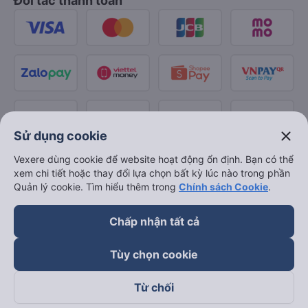
Đối tác thanh toán
close
Sử dụng cookie
Vexere dùng cookie để website hoạt động ổn định. Bạn có thể
xem chi tiết hoặc thay đổi lựa chọn bất kỳ lúc nào trong phần
Quản lý cookie. Tìm hiểu thêm trong
Chính sách Cookie
.
Chấp nhận tất cả
Tùy chọn cookie
Từ chối