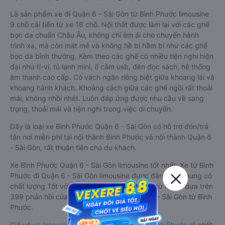
Là sản phẩm xe đi Quận 6 - Sài Gòn từ Bình Phước limousine
9 chỗ cải tiến từ xe 16 chỗ. Nội thất được làm lại với các ghế
bọc da chuẩn Châu Âu, không chỉ êm ái cho chuyến hành
trình xa, mà còn mát mẻ và không hề bị hầm bí như các ghế
bọc da bình thường. Kèm theo các ghế có nhiều tiện nghi hiện
đại như ti-vi, tủ lạnh mini, ổ cắm usb, đèn đọc sách, hệ thống
âm thanh cao cấp. Có vách ngăn riêng biệt giữa khoang lái và
khoang hành khách. Khoảng cách giữa các ghế ngồi rất thoải
mái, không nhồi nhét. Luôn đáp ứng được nhu cầu về sang
trọng, thoải mái và tiện nghi trong việc di chuyển.
Đây là loại xe Bình Phước Quận 6 - Sài Gòn có hỗ trợ đón/trả
tận nơi miễn phí tại nội thành Bình Phước và nội thành Quận 6
- Sài Gòn, rất thuận tiện cho du khách.
Xe Bình Phước Quận 6 - Sài Gòn limousine tốt nhất: Xe từ Bình
Phước đi Quận 6 - Sài Gòn limousine được đánh giá chung có
chất lượng Tốt với điểm đánh giá trung bình từ 4.6/5 dựa trên
399 phản hồi của hành khách Xe về Quận 6 - Sài Gòn từ Bình
Phước.
Giá vé
xe limousine đi Quận 6 - Sài Gòn từ Bình Phước
rẻ nhất