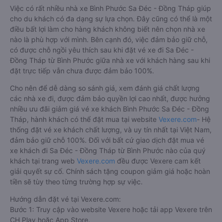
Việc có rất nhiều nhà xe Bình Phước Sa Đéc - Đồng Tháp giúp
cho du khách có đa dạng sự lựa chọn. Đây cũng có thể là một
điều bất lợi làm cho hàng khách không biết nên chọn nhà xe
nào là phù hợp với mình. Bên cạnh đó, việc đảm bảo giữ chỗ,
có được chỗ ngồi yêu thích sau khi đặt vé xe đi Sa Đéc -
Đồng Tháp từ Bình Phước giữa nhà xe với khách hàng sau khi
đặt trực tiếp vẫn chưa được đảm bảo 100%.
Cho nên để dễ dàng so sánh giá, xem đánh giá chất lượng
các nhà xe đi, được đảm bảo quyền lợi cao nhất, được hưởng
nhiều ưu đãi giảm giá vé xe khách Bình Phước Sa Đéc - Đồng
Tháp, hành khách có thể đặt mua tại website
Vexere.com
- Hệ
thống đặt vé xe khách chất lượng, và uy tín nhất tại Việt Nam,
đảm bảo giữ chỗ 100%. Đối với bất cứ giao dịch đặt mua vé
xe khách đi Sa Đéc - Đồng Tháp từ Bình Phước nào của quý
khách tại trang web
Vexere.com
đều được Vexere cam kết
giải quyết sự cố. Chính sách tặng coupon giảm giá hoặc hoàn
tiền sẽ tùy theo từng trường hợp sự việc.
Hướng dẫn đặt vé tại Vexere.com:
Bước 1: Truy cập vào website Vexere hoặc tải app Vexere trên
CH Play hoặc App Store.