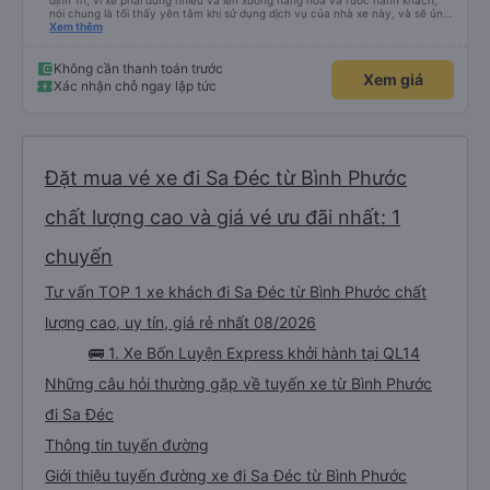
định 1h, vì xe phải dừng nhiều và lên xuống hàng hóa và rước hành khách,
nói chung là tối thấy yên tâm khi sử dụng dịch vụ của nhà xe này, và sẽ ủng
hộ và giới thiệu cho người thân sử dụng dịch vụ của nhà xe này
Xem thêm
Không cần thanh toán trước
Xem giá
Xác nhận chỗ ngay lập tức
Đặt mua vé xe đi Sa Đéc từ Bình Phước
chất lượng cao và giá vé ưu đãi nhất: 1
chuyến
Tư vấn TOP 1 xe khách đi Sa Đéc từ Bình Phước chất
lượng cao, uy tín, giá rẻ nhất 08/2026
🚌 1. Xe Bốn Luyện Express khởi hành tại QL14
Những câu hỏi thường gặp về tuyến xe từ Bình Phước
đi Sa Đéc
Thông tin tuyến đường
Giới thiệu tuyến đường xe đi Sa Đéc từ Bình Phước