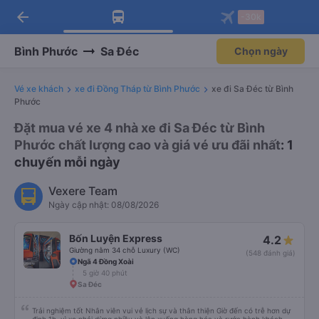
arrow_back
Tải app Vexere ngay!
Tải app Vexere
-30k
Mở app
Mở app
Nhận ưu đãi thành viên độc
-30k/ghế khi đặt vé máy bay qua
quyền
app
Bình Phước
Sa Đéc
Chọn ngày
Vé xe khách
xe đi Đồng Tháp từ Bình Phước
xe đi Sa Đéc từ Bình
Phước
Đặt mua vé xe 4 nhà xe đi Sa Đéc từ Bình
Phước chất lượng cao và giá vé ưu đãi nhất
: 1
chuyến mỗi ngày
Vexere Team
Ngày cập nhật: 08/08/2026
Bốn Luyện Express
4.2
Giường nằm 34 chỗ Luxury (WC)
(548 đánh giá)
Ngã 4 Đồng Xoài
5 giờ 40 phút
Sa Đéc
Trải nghiệm tốt Nhân viên vui vẻ lịch sự và thân thiện Giờ đến có trễ hơn dự