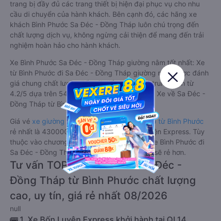
trang bị đầy đủ các trang thiết bị hiện đại phục vụ cho nhu
cầu di chuyển của hành khách. Bên cạnh đó, các hãng xe
khách Bình Phước Sa Đéc - Đồng Tháp luôn chú trọng đến
chất lượng dịch vụ, không ngừng cải thiện để mang đến trải
nghiệm hoàn hảo cho hành khách.
Xe Bình Phước Sa Đéc - Đồng Tháp giường nằm tốt nhất: Xe
từ Bình Phước đi Sa Đéc - Đồng Tháp giường nằm được đánh
giá chung chất lượng Tốt với điểm đánh giá trung bình từ
4.2/5 dựa trên 546 phản hồi của hành khách Xe về Sa Đéc -
Đồng Tháp từ Bình Phước.
Giá vé
xe giường nằm đi Sa Đéc - Đồng Tháp từ Bình Phước
rẻ nhất là 430000VND của hãng xe Bốn Luyện Express. Tùy
thuộc vào chương trình khuyến mãi, giá vé Xe Bình Phước đi
Sa Đéc - Đồng Tháp giường nằm này có thể sẽ rẻ hơn.
Tư vấn TOP 1 xe khách đi Sa Đéc -
Đồng Tháp từ Bình Phước chất lượng
cao, uy tín, giá rẻ nhất 08/2026
null
🚌 1. Xe Bốn Luyện Express khởi hành tại QL14