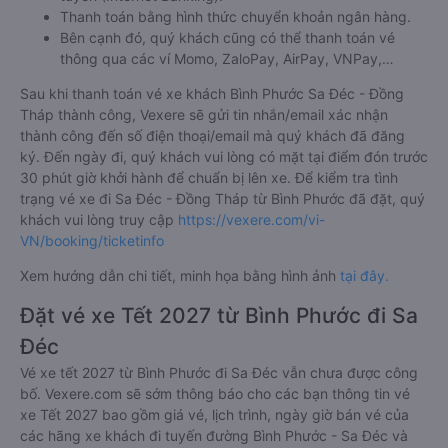
Thanh toán bằng hình thức chuyển khoản ngân hàng.
Bên cạnh đó, quý khách cũng có thể thanh toán vé
thông qua các ví Momo, ZaloPay, AirPay, VNPay,…
Sau khi thanh toán vé xe khách Bình Phước Sa Đéc - Đồng
Tháp thành công, Vexere sẽ gửi tin nhắn/email xác nhận
thành công đến số điện thoại/email mà quý khách đã đăng
ký. Đến ngày đi, quý khách vui lòng có mặt tại điểm đón trước
30 phút giờ khởi hành để chuẩn bị lên xe. Để kiểm tra tình
trạng vé xe đi Sa Đéc - Đồng Tháp từ Bình Phước đã đặt, quý
khách vui lòng truy cập
https://vexere.com/vi-
VN/booking/ticketinfo
Xem hướng dẫn chi tiết, minh họa bằng hình ảnh
tại đây.
Đặt vé xe Tết 2027 từ Bình Phước đi Sa
Đéc
Vé xe tết 2027 từ Bình Phước đi Sa Đéc vẫn chưa được công
bố. Vexere.com sẽ sớm thông báo cho các bạn thông tin vé
xe Tết 2027 bao gồm giá vé, lịch trình, ngày giờ bán vé của
các hãng xe khách đi tuyến đường Bình Phước - Sa Đéc và