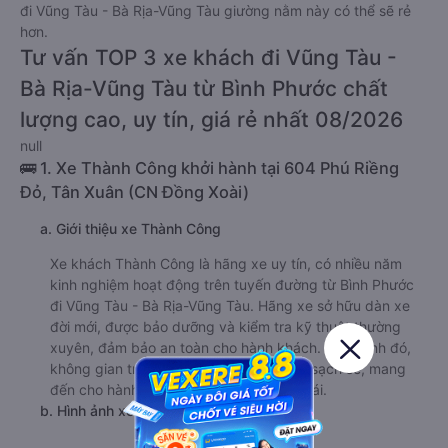
đi Vũng Tàu - Bà Rịa-Vũng Tàu giường nằm này có thể sẽ rẻ
hơn.
Tư vấn TOP 3 xe khách đi Vũng Tàu -
Bà Rịa-Vũng Tàu từ Bình Phước chất
lượng cao, uy tín, giá rẻ nhất 08/2026
null
🚌 1. Xe Thành Công khởi hành tại 604 Phú Riềng
Đỏ, Tân Xuân (CN Đồng Xoài)
a. Giới thiệu xe Thành Công
Xe khách Thành Công là hãng xe uy tín, có nhiều năm
kinh nghiệm hoạt động trên tuyến đường từ Bình Phước
đi Vũng Tàu - Bà Rịa-Vũng Tàu. Hãng xe sở hữu dàn xe
đời mới, được bảo dưỡng và kiểm tra kỹ thuật thường
xuyên, đảm bảo an toàn cho hành khách. Bên cạnh đó,
không gian trong xe cũng được vệ sinh sạch sẽ, mang
đến cho hành khách trải nghiệm thoải mái.
b. Hình ảnh xe Thành Công