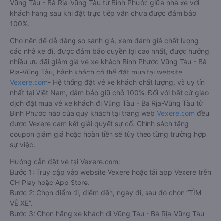
Vũng Tàu - Bà Rịa-Vũng Tàu từ Bình Phước giữa nhà xe với
khách hàng sau khi đặt trực tiếp vẫn chưa được đảm bảo
100%.
Cho nên để dễ dàng so sánh giá, xem đánh giá chất lượng
các nhà xe đi, được đảm bảo quyền lợi cao nhất, được hưởng
nhiều ưu đãi giảm giá vé xe khách Bình Phước Vũng Tàu - Bà
Rịa-Vũng Tàu, hành khách có thể đặt mua tại website
Vexere.com
- Hệ thống đặt vé xe khách chất lượng, và uy tín
nhất tại Việt Nam, đảm bảo giữ chỗ 100%. Đối với bất cứ giao
dịch đặt mua vé xe khách đi Vũng Tàu - Bà Rịa-Vũng Tàu từ
Bình Phước nào của quý khách tại trang web
Vexere.com
đều
được Vexere cam kết giải quyết sự cố. Chính sách tặng
coupon giảm giá hoặc hoàn tiền sẽ tùy theo từng trường hợp
sự việc.
Hướng dẫn đặt vé tại Vexere.com:
Bước 1: Truy cập vào website Vexere hoặc tải app Vexere trên
CH Play hoặc App Store.
Bước 2: Chọn điểm đi, điểm đến, ngày đi, sau đó chọn “TÌM
VÉ XE”.
Bước 3: Chọn hãng xe khách đi Vũng Tàu - Bà Rịa-Vũng Tàu