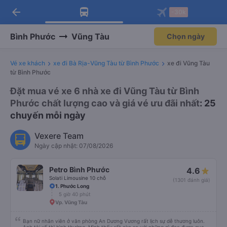
arrow_back
Tải app Vexere ngay!
Tải app Vexere
-30k
Mở app
Mở app
Nhận ưu đãi thành viên độc
-30k/ghế khi đặt vé máy bay qua
quyền
app
Bình Phước
Vũng Tàu
Chọn ngày
Vé xe khách
xe đi Bà Rịa-Vũng Tàu từ Bình Phước
xe đi Vũng Tàu
từ Bình Phước
Đặt mua vé xe 6 nhà xe đi Vũng Tàu từ Bình
Phước chất lượng cao và giá vé ưu đãi nhất
: 25
chuyến mỗi ngày
Vexere Team
Ngày cập nhật: 07/08/2026
Petro Bình Phước
4.6
Solati Limousine 10 chỗ
(1301 đánh giá)
1. Phước Long
5 giờ 40 phút
Vp. Vũng Tàu
Bạn nữ nhân viên ở văn phòng An Dương Vương rất lịch sự dễ thương luôn.