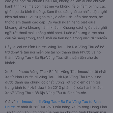
các ghế bọc da chuẩn Châu Âu, không chỉ êm ái cho chuyến
hành trình xa, mà còn mát mẻ và không hề bị hầm bí như các
ghế bọc da bình thường. Kèm theo các ghế có nhiều tiện nghi
hiện đại như ti-vi, tủ lạnh mini, ổ cắm usb, đèn đọc sách, hệ
thống âm thanh cao cấp. Có vách ngăn riêng biệt giữa
khoang lái và khoang hành khách. Khoảng cách giữa các ghế
ngồi rất thoải mái, không nhồi nhét. Luôn đáp ứng được nhu
cầu về sang trọng, thoải mái và tiện nghi trong việc di chuyển.
Đây là loại xe Bình Phước Vũng Tàu - Bà Rịa-Vũng Tàu có hỗ
trợ đón/trả tận nơi miễn phí tại nội thành Bình Phước và nội
thành Vũng Tàu - Bà Rịa-Vũng Tàu, rất thuận tiện cho du
khách.
Xe Bình Phước Vũng Tàu - Bà Rịa-Vũng Tàu limousine tốt nhất:
Xe từ Bình Phước đi Vũng Tàu - Bà Rịa-Vũng Tàu limousine
được đánh giá chung có chất lượng Tốt với điểm đánh giá
trung bình từ 4.4/5 dựa trên 2013 phản hồi của hành khách
Xe về Vũng Tàu - Bà Rịa-Vũng Tàu từ Bình Phước.
Giá vé
xe limousine đi Vũng Tàu - Bà Rịa-Vũng Tàu từ Bình
Phước
rẻ nhất là 280000VND của hãng xe Phương Hồng Linh.
Tùy thuộc vào vị trí ngồi của bạn và chương trình khuyến mãi,