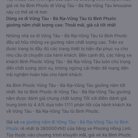
giá vé Xe Bình Phước đi Vũng Tàu - Bà Rịa-Vũng Tàu limousine
này có thể sẽ rẻ hơn
Dòng xe đi Vũng Tàu - Bà Rịa-Vũng Tàu từ Bình Phước
giường nằm chất lượng cao: Thoải mái, giá cả tốt nhất
Những nhà xe đi Vũng Tàu - Bà Rịa-Vũng Tàu từ Bình Phước
đều sở hữu những xe giường nằm chất lượng cao. Trên xe
được trang bị đầy đủ các trang thiết bị hiện đại phục vụ cho
nhu cầu di chuyển của hành khách. Bên cạnh đó, các hãng xe
khách Bình Phước Vũng Tàu - Bà Rịa-Vũng Tàu luôn chú trọng
đến chất lượng dịch vụ, không ngừng cải thiện để mang đến
trải nghiệm hoàn hảo cho hành khách.
Xe Bình Phước Vũng Tàu - Bà Rịa-Vũng Tàu giường nằm tốt
nhất: Xe từ Bình Phước đi Vũng Tàu - Bà Rịa-Vũng Tàu giường
nằm được đánh giá chung chất lượng Tốt với điểm đánh giá
trung bình từ 4.4/5 dựa trên 1111 phản hồi của hành khách Xe
về Vũng Tàu - Bà Rịa-Vũng Tàu từ Bình Phước.
Giá vé
xe giường nằm đi Vũng Tàu - Bà Rịa-Vũng Tàu từ Bình
Phước
rẻ nhất là 280000VND của hãng xe Phương Hồng Linh.
Tùy thuộc vào chương trình khuyến mãi, giá vé Xe Bình Phước