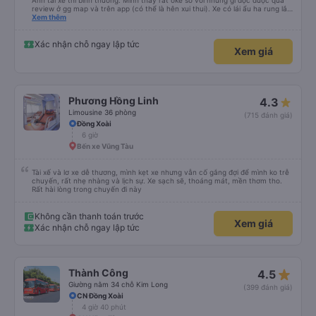
Anh tài xế thì bình thường. Mình thấy rất oke so với những gì đọc được qua
review ở gg map và trên app (có thể là hên xui thui). Xe có lái ẩu ha rung lắc
hay không thì cũng ko rõ tại mình say xe nên ngủ ko à
Xem thêm
Xác nhận chỗ ngay lập tức
Xem giá
Phương Hồng Linh
4.3
Limousine 36 phòng
(715 đánh giá)
Đồng Xoài
6 giờ
Bến xe Vũng Tàu
Tài xế và lơ xe dễ thương, mình kẹt xe nhưng vẫn cố gắng đợi để mình ko trễ
chuyến, rất nhẹ nhàng và lịch sự. Xe sạch sẽ, thoáng mát, mền thơm tho.
Rất hài lòng trong chuyến đi này
Không cần thanh toán trước
Xem giá
Xác nhận chỗ ngay lập tức
star_rate
Thành Công
4.5
Giường nằm 34 chỗ Kim Long
(399 đánh giá)
CN Đồng Xoài
4 giờ 40 phút