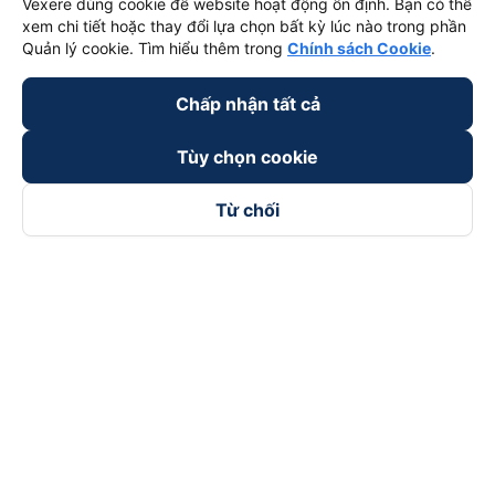
Vexere dùng cookie để website hoạt động ổn định. Bạn có thể
xem chi tiết hoặc thay đổi lựa chọn bất kỳ lúc nào trong phần
Quản lý cookie. Tìm hiểu thêm trong
Chính sách Cookie
.
Chấp nhận tất cả
Tùy chọn cookie
Từ chối
Theo dõi chúng tôi trên
Facebook
Tiktok
Youtube
Công ty TNHH Thương Mại Dịch Vụ Vexere
Địa chỉ đăng ký kinh doanh: 8C Chữ Đồng Tử, Phường Tân
Sơn Nhất, TP. Hồ Chí Minh, Việt Nam
Địa chỉ
:
Lầu 2, toà nhà H3 Circo Hoàng Diệu, 384 Hoàng Diệu,
Phường Khánh Hội, TP Hồ Chí Minh, Việt Nam
Tầng 3, toà nhà 101 Láng Hạ, 101 Láng Hạ, Phường Láng, TP.