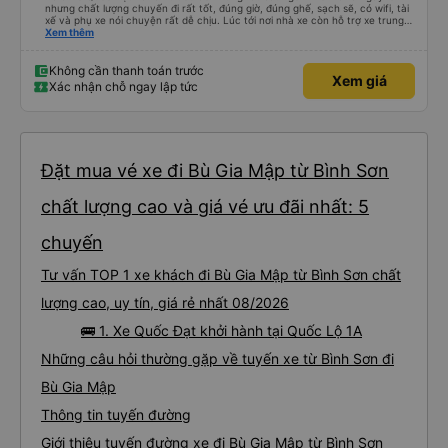
nhưng chất lượng chuyến đi rất tốt, đúng giờ, đúng ghế, sạch sẽ, có wifi, tài
xế và phụ xe nói chuyện rất dễ chịu. Lúc tới nơi nhà xe còn hỗ trợ xe trung
chuyển tới tận nhà. 10đ cho nhà xe, hy vọng nhà xe duy trì được chất lượng
Xem thêm
này. Cảm ơn
Không cần thanh toán trước
Xem giá
Xác nhận chỗ ngay lập tức
Đặt mua vé xe đi Bù Gia Mập từ Bình Sơn
chất lượng cao và giá vé ưu đãi nhất: 5
chuyến
Tư vấn TOP 1 xe khách đi Bù Gia Mập từ Bình Sơn chất
lượng cao, uy tín, giá rẻ nhất 08/2026
🚌 1. Xe Quốc Đạt khởi hành tại Quốc Lộ 1A
Những câu hỏi thường gặp về tuyến xe từ Bình Sơn đi
Bù Gia Mập
Thông tin tuyến đường
Giới thiệu tuyến đường xe đi Bù Gia Mập từ Bình Sơn