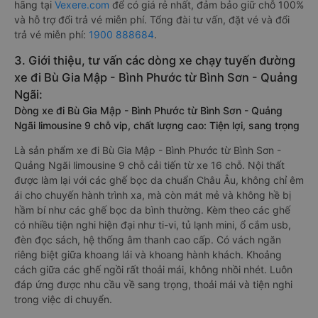
hãng tại
Vexere.com
để có giá rẻ nhất, đảm bảo giữ chỗ 100%
và hỗ trợ đổi trả vé miễn phí. Tổng đài tư vấn, đặt vé và đổi
trả vé miễn phí:
1900 888684
.
3. Giới thiệu, tư vấn các dòng xe chạy tuyến đường
xe đi Bù Gia Mập - Bình Phước từ Bình Sơn - Quảng
Ngãi:
Dòng xe đi Bù Gia Mập - Bình Phước từ Bình Sơn - Quảng
Ngãi limousine 9 chỗ vip, chất lượng cao: Tiện lợi, sang trọng
Là sản phẩm xe đi Bù Gia Mập - Bình Phước từ Bình Sơn -
Quảng Ngãi limousine 9 chỗ cải tiến từ xe 16 chỗ. Nội thất
được làm lại với các ghế bọc da chuẩn Châu Âu, không chỉ êm
ái cho chuyến hành trình xa, mà còn mát mẻ và không hề bị
hầm bí như các ghế bọc da bình thường. Kèm theo các ghế
có nhiều tiện nghi hiện đại như ti-vi, tủ lạnh mini, ổ cắm usb,
đèn đọc sách, hệ thống âm thanh cao cấp. Có vách ngăn
riêng biệt giữa khoang lái và khoang hành khách. Khoảng
cách giữa các ghế ngồi rất thoải mái, không nhồi nhét. Luôn
đáp ứng được nhu cầu về sang trọng, thoải mái và tiện nghi
trong việc di chuyển.