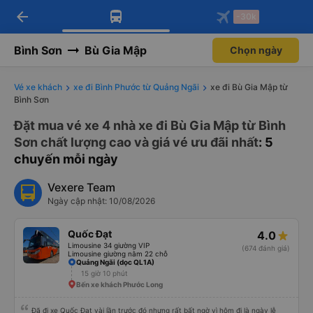
arrow_back
Tải app Vexere ngay!
Tải app Vexere
-30k
Mở app
Mở app
Nhận ưu đãi thành viên độc
-30k/ghế khi đặt vé máy bay qua
quyền
app
Bình Sơn
Bù Gia Mập
Chọn ngày
Vé xe khách
xe đi Bình Phước từ Quảng Ngãi
xe đi Bù Gia Mập từ
Bình Sơn
Đặt mua vé xe 4 nhà xe đi Bù Gia Mập từ Bình
Sơn chất lượng cao và giá vé ưu đãi nhất
: 5
chuyến mỗi ngày
Vexere Team
Ngày cập nhật: 10/08/2026
Quốc Đạt
4.0
Limousine 34 giường VIP
(674 đánh giá)
Limousine giường nằm 22 chỗ
Quảng Ngãi (dọc QL1A)
15 giờ 10 phút
Bến xe khách Phước Long
Đã đi xe Quốc Đạt vài lần trước đó nhưng rất bất ngờ vì hôm đi là ngày lễ