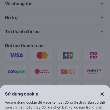
keyboard_arrow_down
Về chúng tôi
keyboard_arrow_down
Hỗ trợ
keyboard_arrow_down
Trở thành đối tác
Đối tác thanh toán
close
Sử dụng cookie
Vexere dùng cookie để website hoạt động ổn định. Bạn có thể
xem chi tiết hoặc thay đổi lựa chọn bất kỳ lúc nào trong phần