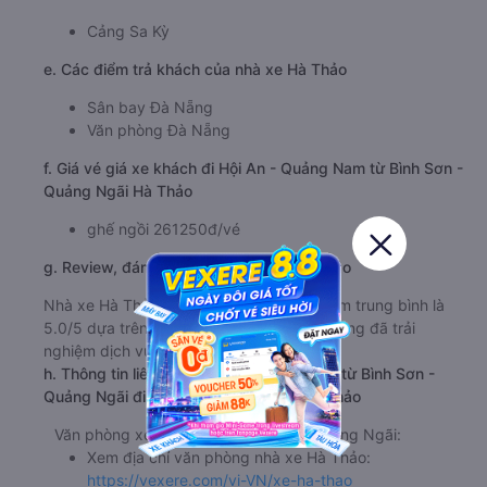
Cảng Sa Kỳ
e. Các điểm trả khách của nhà xe Hà Thảo
Sân bay Đà Nẵng
Văn phòng Đà Nẵng
f. Giá vé giá xe khách đi Hội An - Quảng Nam từ Bình Sơn -
Quảng Ngãi Hà Thảo
ghế ngồi 261250đ/vé
g. Review, đánh giá chất lượng xe Hà Thảo
Nhà xe Hà Thảo được đánh giá với số điểm trung bình là
5.0/5 dựa trên 200 đánh giá của khách hàng đã trải
nghiệm dịch vụ của nhà xe này.
h. Thông tin liên hệ, đặt mua vé xe khách từ Bình Sơn -
Quảng Ngãi đi Hội An - Quảng Nam Hà Thảo
Văn phòng xe Hà Thảo ở Bình Sơn - Quảng Ngãi:
Xem địa chỉ văn phòng nhà xe Hà Thảo:
https://vexere.com/vi-VN/xe-ha-thao