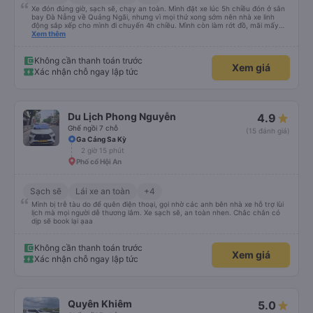
Xe đón đúng giờ, sạch sẽ, chạy an toàn. Mình đặt xe lúc 5h chiều đón ở sân
bay Đà Nẵng về Quảng Ngãi, nhưng vì mọi thứ xong sớm nên nhà xe linh
động sắp xếp cho mình đi chuyến 4h chiều. Mình còn làm rớt đồ, mãi mấy
ngày sau mới phát hiện ra, và phía nhà xe cũng giúp mình tìm lại. Lần sau
Xem thêm
nếu di chuyển Đà Nẵng - Quảng Ngãi thì mình sẽ đi tiếp với nhà xe Hà Thảo.
Không cần thanh toán trước
Xem giá
Xác nhận chỗ ngay lập tức
Du Lịch Phong Nguyễn
4.9
Ghế ngồi 7 chỗ
(15 đánh giá)
Ga Cảng Sa Kỳ
2 giờ 15 phút
Phố cổ Hội An
Sạch sẽ
Lái xe an toàn
+4
Mình bị trễ tàu do để quên điện thoại, gọi nhờ các anh bên nhà xe hỗ trợ lùi
lịch mà mọi người dễ thương lắm. Xe sạch sẽ, an toàn nhen. Chắc chắn có
dịp sẽ book lại ạaa
Không cần thanh toán trước
Xem giá
Xác nhận chỗ ngay lập tức
Quyên Khiêm
5.0