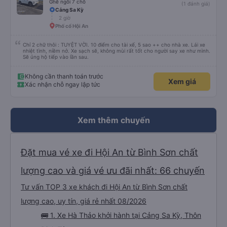
Ghế ngồi 7 chỗ
(1 đánh giá)
Cảng Sa Kỳ
2 giờ
Phố cổ Hội An
Chỉ 2 chữ thôi : TUYỆT VỜI. 10 điểm cho tài xế, 5 sao ++ cho nhà xe. Lái xe
nhiệt tình, niềm nở. Xe sạch sẽ, không mùi rất tốt cho người say xe như mình.
Sẽ ủng hộ tiếp vào lần sau.
Không cần thanh toán trước
Xem giá
Xác nhận chỗ ngay lập tức
Xem thêm chuyến
Đặt mua vé xe đi Hội An từ Bình Sơn chất
lượng cao và giá vé ưu đãi nhất: 66 chuyến
Tư vấn TOP 3 xe khách đi Hội An từ Bình Sơn chất
lượng cao, uy tín, giá rẻ nhất 08/2026
🚌 1. Xe Hà Thảo khởi hành tại Cảng Sa Kỳ, Thôn