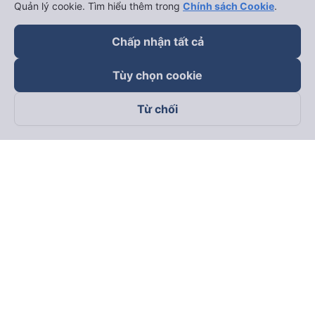
Quản lý cookie. Tìm hiểu thêm trong
Chính sách Cookie
.
Chấp nhận tất cả
Tùy chọn cookie
Từ chối
Theo dõi chúng tôi trên
Facebook
Tiktok
Youtube
Công ty TNHH Thương Mại Dịch Vụ Vexere
Địa chỉ đăng ký kinh doanh: 8C Chữ Đồng Tử, Phường Tân
Sơn Nhất, TP. Hồ Chí Minh, Việt Nam
Địa chỉ
:
Lầu 2, toà nhà H3 Circo Hoàng Diệu, 384 Hoàng Diệu,
Phường Khánh Hội, TP Hồ Chí Minh, Việt Nam
Tầng 3, toà nhà 101 Láng Hạ, 101 Láng Hạ, Phường Láng, TP.
Hà Nội, Việt Nam
Giấy chứng nhận ĐKKD số 0315133726 do Sở KH và ĐT TP.