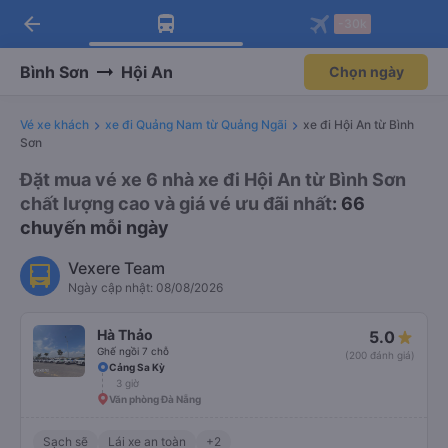
arrow_back
Tải app Vexere ngay!
Tải app Vexere
-30k
Mở app
Mở app
Nhận ưu đãi thành viên độc
-30k/ghế khi đặt vé máy bay qua
quyền
app
Bình Sơn
Hội An
Chọn ngày
Vé xe khách
xe đi Quảng Nam từ Quảng Ngãi
xe đi Hội An từ Bình
Sơn
Đặt mua vé xe 6 nhà xe đi Hội An từ Bình Sơn
chất lượng cao và giá vé ưu đãi nhất
: 66
chuyến mỗi ngày
Vexere Team
Ngày cập nhật: 08/08/2026
Hà Thảo
5.0
Ghế ngồi 7 chỗ
(200 đánh giá)
Cảng Sa Kỳ
3 giờ
Văn phòng Đà Nẵng
Sạch sẽ
Lái xe an toàn
+2