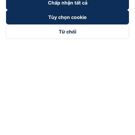
Chấp nhận tất cả
Tùy chọn cookie
Từ chối
Theo dõi chúng tôi trên
Facebook
Tiktok
Youtube
Công ty TNHH Thương Mại Dịch Vụ Vexere
Địa chỉ đăng ký kinh doanh: 8C Chữ Đồng Tử, Phường Tân
Sơn Nhất, TP. Hồ Chí Minh, Việt Nam
Địa chỉ
:
Lầu 2, toà nhà H3 Circo Hoàng Diệu, 384 Hoàng Diệu,
Phường Khánh Hội, TP Hồ Chí Minh, Việt Nam
Tầng 3, toà nhà 101 Láng Hạ, 101 Láng Hạ, Phường Láng, TP.
Hà Nội, Việt Nam
Giấy chứng nhận ĐKKD số 0315133726 do Sở KH và ĐT TP.
Hồ Chí Minh cấp lần đầu ngày 27/6/2018
Bản quyền © 2025 thuộc về Vexere.com