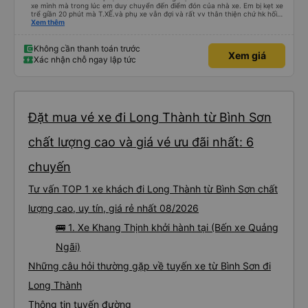
xe mình mà trong lúc em duy chuyển đến điểm đón của nhà xe. Em bị kẹt xe
trể giần 20 phút mà T.XẾ.và phụ xe vẫn đợi và rất vv thân thiện chứ hk hối
mình như những nhà xe khác. Xe mình đi là loại xe 24p đôi . xe có rèm kéo
Xem thêm
nên mình thấy rất là riêng tư và đầy đầy đủ tiện nghi .xe đi từ sài gòn về quy
nhơn xe dùng tới 3 trạm dùng chân .xe dùng 2 trạm để mn đi wc ở cây xăng
.và 1 trạm. Dùng cho mn ăn ún. Dù 2 trạm dùng ở cây xăng để xe nộp nhiên
Không cần thanh toán trước
Xem giá
liệu và cho mn đi wc nhưng nhà wc của cây xăng nhà xe này dùng rất chi là
Xác nhận chỗ ngay lập tức
sạch sẽ. Hk có mùi khó chiệu như những trạm khác. Mà hình như nhà xe này
chạy ra tới quãng ngãi.và trả khách dọc quốc lộ 1a Nên Rất là tiện cho mn
luôn😍 Mình đi chuyến xe mình hk chê chổ nào đc luôn.xe rất là mới luôn.
T.XẾ chạy rất em hk bị dồng như những xe khác❤️. Chúc nhà xe ngày càng
phát triển mạnh hơn🥰
Đặt mua vé xe đi Long Thành từ Bình Sơn
chất lượng cao và giá vé ưu đãi nhất: 6
chuyến
Tư vấn TOP 1 xe khách đi Long Thành từ Bình Sơn chất
lượng cao, uy tín, giá rẻ nhất 08/2026
🚌 1. Xe Khang Thịnh khởi hành tại (Bến xe Quảng
Ngãi)
Những câu hỏi thường gặp về tuyến xe từ Bình Sơn đi
Long Thành
Thông tin tuyến đường