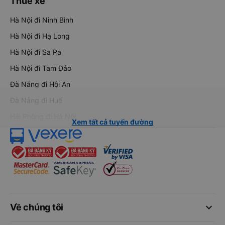
Thuê xe
Hà Nội đi Ninh Bình
Hà Nội đi Hạ Long
Hà Nội đi Sa Pa
Hà Nội đi Tam Đảo
Đà Nẵng đi Hội An
Đà Nẵng đi Huế
Hải Phòng đi Hà Nội
Xem tất cả tuyến đường
keyboard_arrow_down
Về chúng tôi