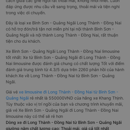
cách giữa các ghế ngồi rất thoải mái, không nhồi nhét. Luôn
đáp ứng được nhu cầu về sang trọng, thoải mái và tiện nghi
trong việc di chuyển.
Đây là loại xe Bình Sơn - Quảng Ngãi Long Thành - Đồng Nai
có hỗ trợ đón/trả tận nơi miễn phí tại nội thành Bình Sơn -
Quảng Ngãi và nội thành Long Thành - Đồng Nai, rất thuận
tiện cho du khách.
Xe Bình Sơn - Quảng Ngãi Long Thành - Đồng Nai limousine
tốt nhất: Xe từ Bình Sơn - Quảng Ngãi đi Long Thành - Đồng
Nai limousine được đánh giá chung có chất lượng Tốt với điểm
đánh giá trung bình từ 4.3/5 dựa trên 2260 phản hồi của hành
khách Xe về Long Thành - Đồng Nai từ Bình Sơn - Quảng
Ngãi.
Giá vé
xe limousine đi Long Thành - Đồng Nai từ Bình Sơn -
Quảng Ngãi
rẻ nhất là 550000VND của hãng xe Khang Thịnh.
Tùy thuộc vào vị trí ngồi của bạn và chương trình khuyến mãi,
giá vé Xe Bình Sơn - Quảng Ngãi đi Long Thành - Đồng Nai
limousine này có thể sẽ rẻ hơn
Dòng xe đi Long Thành - Đồng Nai từ Bình Sơn - Quảng Ngãi
giường nằm chất lượng cao: Thoải mái, giá cả tốt nhất