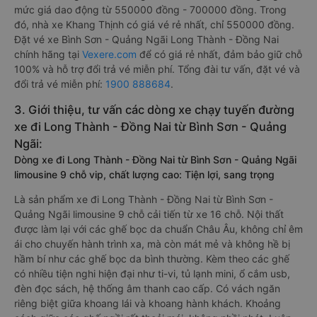
mức giá dao động từ 550000 đồng - 700000 đồng. Trong
đó, nhà xe Khang Thịnh có giá vé rẻ nhất, chỉ 550000 đồng.
Đặt vé xe Bình Sơn - Quảng Ngãi Long Thành - Đồng Nai
chính hãng tại
Vexere.com
để có giá rẻ nhất, đảm bảo giữ chỗ
100% và hỗ trợ đổi trả vé miễn phí. Tổng đài tư vấn, đặt vé và
đổi trả vé miễn phí:
1900 888684
.
3. Giới thiệu, tư vấn các dòng xe chạy tuyến đường
xe đi Long Thành - Đồng Nai từ Bình Sơn - Quảng
Ngãi:
Dòng xe đi Long Thành - Đồng Nai từ Bình Sơn - Quảng Ngãi
limousine 9 chỗ vip, chất lượng cao: Tiện lợi, sang trọng
Là sản phẩm xe đi Long Thành - Đồng Nai từ Bình Sơn -
Quảng Ngãi limousine 9 chỗ cải tiến từ xe 16 chỗ. Nội thất
được làm lại với các ghế bọc da chuẩn Châu Âu, không chỉ êm
ái cho chuyến hành trình xa, mà còn mát mẻ và không hề bị
hầm bí như các ghế bọc da bình thường. Kèm theo các ghế
có nhiều tiện nghi hiện đại như ti-vi, tủ lạnh mini, ổ cắm usb,
đèn đọc sách, hệ thống âm thanh cao cấp. Có vách ngăn
riêng biệt giữa khoang lái và khoang hành khách. Khoảng