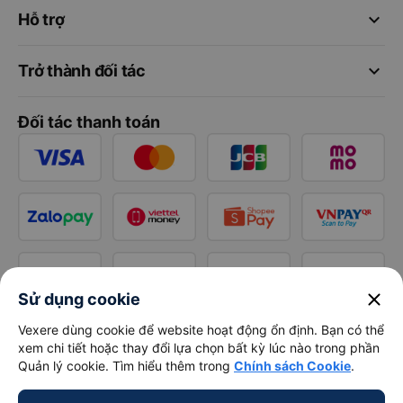
keyboard_arrow_down
Hỗ trợ
keyboard_arrow_down
Trở thành đối tác
Đối tác thanh toán
close
Sử dụng cookie
Vexere dùng cookie để website hoạt động ổn định. Bạn có thể
xem chi tiết hoặc thay đổi lựa chọn bất kỳ lúc nào trong phần
Quản lý cookie. Tìm hiểu thêm trong
Chính sách Cookie
.