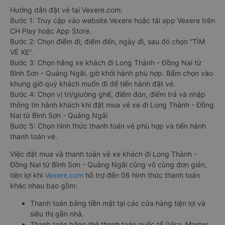
Hướng dẫn đặt vé tại Vexere.com:
Bước 1: Truy cập vào website Vexere hoặc tải app Vexere trên
CH Play hoặc App Store.
Bước 2: Chọn điểm đi, điểm đến, ngày đi, sau đó chọn “TÌM
VÉ XE”.
Bước 3: Chọn hãng xe khách đi Long Thành - Đồng Nai từ
Bình Sơn - Quảng Ngãi, giờ khởi hành phù hợp. Bấm chọn vào
khung giờ quý khách muốn đi để tiến hành đặt vé.
Bước 4: Chọn vị trí/giường ghế, điểm đón, điểm trả và nhập
thông tin hành khách khi đặt mua vé xe đi Long Thành - Đồng
Nai từ Bình Sơn - Quảng Ngãi
Bước 5: Chọn hình thức thanh toán vé phù hợp và tiến hành
thanh toán vé.
Việc đặt mua và thanh toán vé xe khách đi Long Thành -
Đồng Nai từ Bình Sơn - Quảng Ngãi cũng vô cùng đơn giản,
tiện lợi khi
Vexere.com
hỗ trợ đến 06 hình thức thanh toán
khác nhau bao gồm:
Thanh toán bằng tiền mặt tại các cửa hàng tiện lợi và
siêu thị gần nhà.
Thanh toán bằng thẻ thanh toán quốc tế (Visa, Master