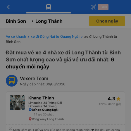
arrow_back
Tải app Vexere ngay!
Tải app Vexere
-30k
Mở app
Mở app
Nhận ưu đãi thành viên độc
-30k/ghế khi đặt vé máy bay qua
quyền
app
Bình Sơn
Long Thành
Chọn ngày
Vé xe khách
xe đi Đồng Nai từ Quảng Ngãi
xe đi Long Thành từ
Bình Sơn
Đặt mua vé xe 4 nhà xe đi Long Thành từ Bình
Sơn chất lượng cao và giá vé ưu đãi nhất
: 6
chuyến mỗi ngày
Vexere Team
Ngày cập nhật: 09/08/2026
Khang Thịnh
4.3
Limousine 24 Phòng Đôi
(2262 đánh giá)
Limousine 34 phòng
Bến xe Quảng Ngãi
14 giờ 30 phút
Vòng xoay Long Thành
Mình Cảm ơn T.Xế và phụ của nhà xe khang thịnh nhiều❤️ lần đầu em đi nhà