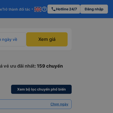
help_outline
phone
Hotline 24/7
Đăng nhập
re
Trở thành đối tác
arrow_drop_down
Xem giá
 ngày về
á vé ưu đãi nhất
: 159 chuyến
Xem bộ lọc chuyến phổ biến
Chọn ngày