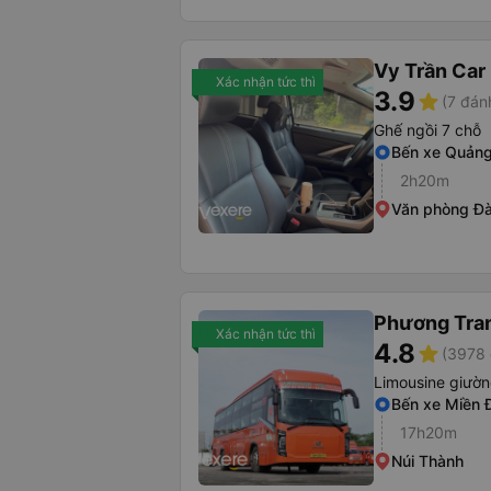
Vy Trần Car
Xác nhận tức thì
3.9
star
(7 đán
Ghế ngồi 7 chỗ
Bến xe Quảng
2h20m
Văn phòng Đ
Phương Tra
Xác nhận tức thì
4.8
star
(3978 
Limousine giườ
Bến xe Miền 
17h20m
Núi Thành