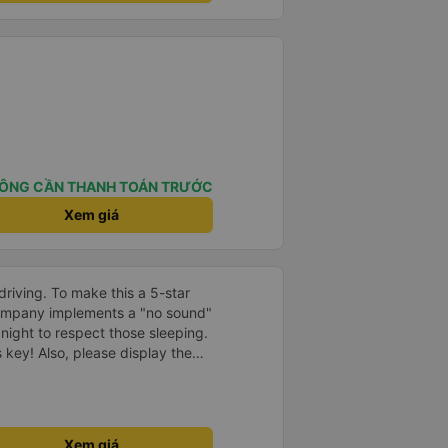
ÔNG CẦN THANH TOÁN TRƯỚC
Xem giá
driving. To make this a 5-star
company implements a "no sound"
 night to respect those sleeping.
is key! Also, please display the
e the cabin for convenience. I
------ ​ Xe chất
t an toàn. Để dịch vụ hoàn hảo
 quy định rõ ràng về việc giữ im
Xem giá