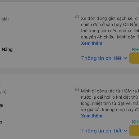
Xe đón đúng giờ, sạch sẽ, c
 giá)
chiều đón ở sân bay Đà Nẵn
thứ xong sớm nên nhà xe lin
chuyến 4h chiều. Mình còn l
phát hiện ra, và phía nhà xe
Xem thêm
à Nẵng
nếu di chuyển Đà Nẵng - Quả
KH
nhà xe Hà Thảo.
keyboard_arrow_down
Thông tin chi tiết
t
Mình đi công tác từ HCM ra Đ
giá)
nước lạ cái hơi lo khi đặt t
lòng, nhiệt tình từ đặt vé, trả
ãi
vè giá cả, không o ép hay đặt điề
công tác chắc chắn tiếp tục
Xem thêm
p
KH
keyboard_arrow_down
Thông tin chi tiết