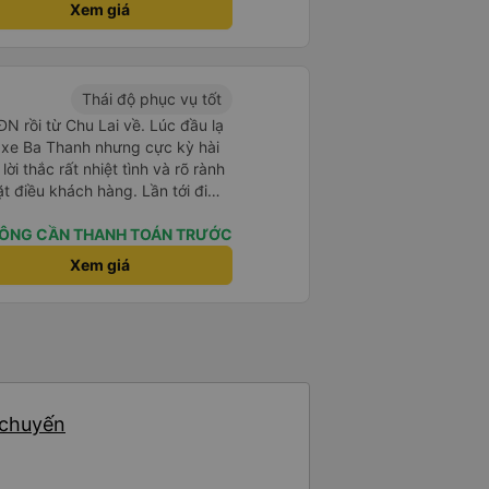
Xem giá
Thái độ phục vụ tốt
N rồi từ Chu Lai về. Lúc đầu lạ
hử xe Ba Thanh nhưng cực kỳ hài
 lời thắc rất nhiệt tình và rõ rành
u khách hàng. Lần tới đi
 dùng xe nhà này!
ÔNG CẦN THANH TOÁN TRƯỚC
Xem giá
 chuyến