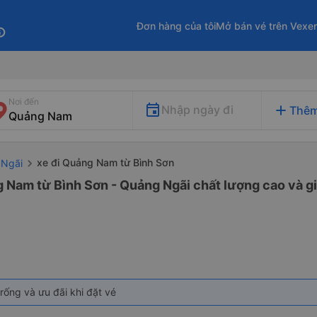
Đơn hàng của tôi
Mở bán vé trên Vexe
fo
Nơi đến
add
Nhập ngày đi
Thêm
xe đi Quảng Nam từ Bình Sơn
 Ngãi
 Nam từ Bình Sơn - Quảng Ngãi chất lượng cao và gi
rống và ưu đãi khi đặt vé