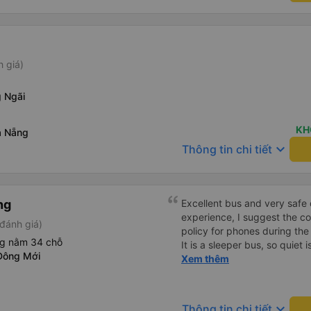
h giá)
 Ngãi
KH
à Nẵng
keyboard_arrow_down
Thông tin chi tiết
ng
Excellent bus and very safe 
experience, I suggest the 
đánh giá)
policy for phones during the
ng nằm 34 chỗ
It is a sleeper bus, so quiet 
Đông Mới
Wi-Fi password clearly insid
Xem thêm
would definitely ride with them again! --------
lượng tốt và tài xế lái xe rấ
hơn, tôi góp ý nhà xe nên có
keyboard_arrow_down
Thông tin chi tiết