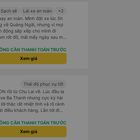
Sạch sẽ
Lái xe an toàn
+2
hạy an toàn. Mình đặt xe lúc 5h
g về Quảng Ngãi, nhưng vì mọi
h động sắp xếp cho mình đi
àm rớt đồ, mãi mấy ngày sau mới
 cũng giúp mình tìm lại. Lần sau
ng Ngãi thì mình sẽ đi tiếp với
ÔNG CẦN THANH TOÁN TRƯỚC
Xem giá
Thái độ phục vụ tốt
N rồi từ Chu Lai về. Lúc đầu lạ
hử xe Ba Thanh nhưng cực kỳ hài
 lời thắc rất nhiệt tình và rõ rành
u khách hàng. Lần tới đi
 dùng xe nhà này!
ÔNG CẦN THANH TOÁN TRƯỚC
Xem giá