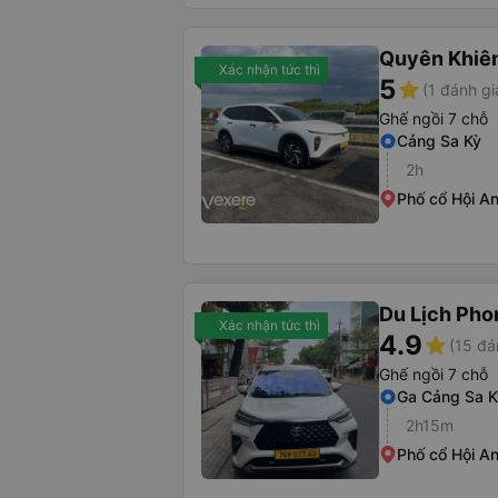
Quyên Khiê
Xác nhận tức thì
5
star
(1 đánh gi
Ghế ngồi 7 chỗ
Cảng Sa Kỳ
2h
Phố cổ Hội A
Du Lịch Ph
Xác nhận tức thì
4.9
star
(15 đá
Ghế ngồi 7 chỗ
Ga Cảng Sa K
2h15m
Phố cổ Hội A