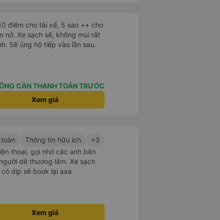
10 điểm cho tài xế, 5 sao ++ cho
ềm nở. Xe sạch sẽ, không mùi rất
h. Sẽ ủng hộ tiếp vào lần sau.
ÔNG CẦN THANH TOÁN TRƯỚC
Xem giá
 toàn
Thông tin hữu ích
+3
iện thoại, gọi nhờ các anh bên
i người dễ thương lắm. Xe sạch
có dịp sẽ book lại ạaa
Xem giá