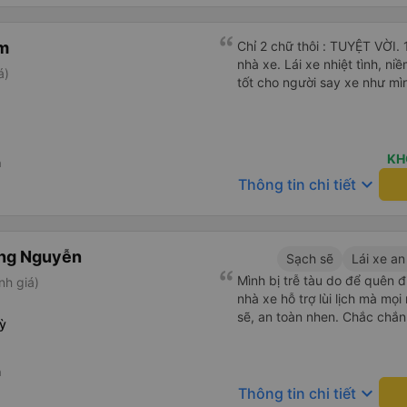
m
Chỉ 2 chữ thôi : TUYỆT VỜI. 
nhà xe. Lái xe nhiệt tình, ni
á)
tốt cho người say xe như mìn
KH
n
keyboard_arrow_down
Thông tin chi tiết
ong Nguyễn
Sạch sẽ
Lái xe an
Mình bị trễ tàu do để quên đ
nh giá)
nhà xe hỗ trợ lùi lịch mà mọ
sẽ, an toàn nhen. Chắc chắn 
ỳ
n
keyboard_arrow_down
Thông tin chi tiết