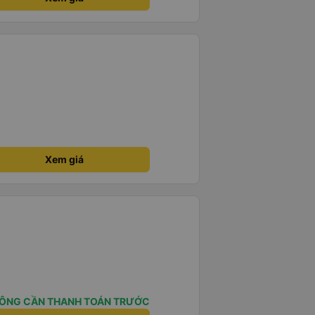
ại) vào ban đêm để tránh làm
 Ngoài ra, nhà xe nên dán sẵn
 hành khách dễ dàng sử dụng.
à xe trong tương lai!
Xem giá
ÔNG CẦN THANH TOÁN TRƯỚC