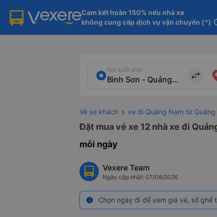
Cam kết hoàn 150% nếu nhà xe

không cung cấp dịch vụ vận chuyển (*)
in
Nơi xuất phát
import_export
Vé xe khách
xe đi Quảng Nam từ Quảng
Đặt mua vé xe 12 nhà xe đi Quảng
mỗi ngày
Vexere Team
Ngày cập nhật: 07/08/2026
Chọn ngày đi để xem giá vé, số ghế t
info