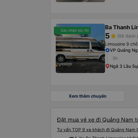
Ba Thanh Li
Xác nhận tức thì
5
star
(98 đánh 
Limousine 9 chỗ
VP Quảng Ng
3h
Ngã 3 Lầu Sụ
Xem thêm chuyến
Đặt mua vé xe đi Quảng Nam từ
Tư vấn TOP 9 xe khách đi Quảng Nam từ 