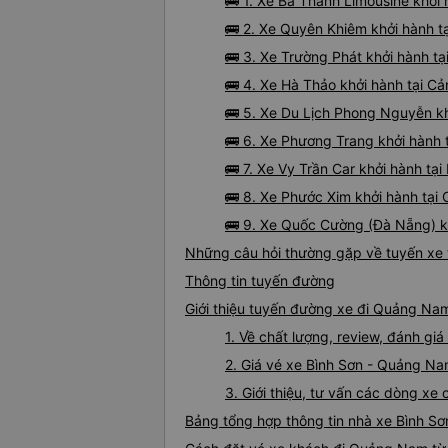
🚌 1. Xe Ba Thanh Limousine khởi
🚌 2. Xe Quyên Khiêm khởi hành t
🚌 3. Xe Trường Phát khởi hành t
🚌 4. Xe Hà Thảo khởi hành tại C
🚌 5. Xe Du Lịch Phong Nguyễn kh
🚌 6. Xe Phương Trang khởi hành 
🚌 7. Xe Vy Trần Car khởi hành t
🚌 8. Xe Phước Xim khởi hành tại
🚌 9. Xe Quốc Cường (Đà Nẵng) k
Những câu hỏi thường gặp về tuyến xe
Thông tin tuyến đường
Giới thiệu tuyến đường xe đi Quảng Nam
1. Về chất lượng, review, đánh g
2. Giá vé xe Bình Sơn - Quảng N
3. Giới thiệu, tư vấn các dòng x
Bảng tổng hợp thông tin nhà xe Bình S