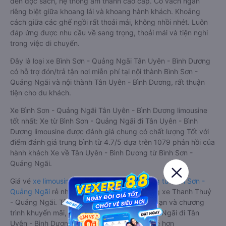
đèn đọc sách, hệ thống âm thanh cao cấp. Có vách ngăn
riêng biệt giữa khoang lái và khoang hành khách. Khoảng
cách giữa các ghế ngồi rất thoải mái, không nhồi nhét. Luôn
đáp ứng được nhu cầu về sang trọng, thoải mái và tiện nghi
trong việc di chuyển.
Đây là loại xe Bình Sơn - Quảng Ngãi Tân Uyên - Bình Dương
có hỗ trợ đón/trả tận nơi miễn phí tại nội thành Bình Sơn -
Quảng Ngãi và nội thành Tân Uyên - Bình Dương, rất thuận
tiện cho du khách.
Xe Bình Sơn - Quảng Ngãi Tân Uyên - Bình Dương limousine
tốt nhất: Xe từ Bình Sơn - Quảng Ngãi đi Tân Uyên - Bình
Dương limousine được đánh giá chung có chất lượng Tốt với
điểm đánh giá trung bình từ 4.7/5 dựa trên 1079 phản hồi của
hành khách Xe về Tân Uyên - Bình Dương từ Bình Sơn -
Quảng Ngãi.
Giá vé
xe limousine đi Tân Uyên - Bình Dương từ Bình Sơn -
Quảng Ngãi
rẻ nhất là 500000VND của hãng xe Thanh Thuỷ
- Quảng Ngãi. Tùy thuộc vào vị trí ngồi của bạn và chương
trình khuyến mãi, giá vé Xe Bình Sơn - Quảng Ngãi đi Tân
Uyên - Bình Dương limousine này có thể sẽ rẻ hơn