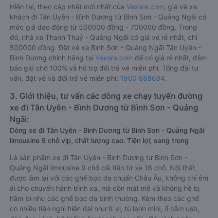
Hiện tại, theo cập nhật mới nhất của
Vexere.com
, giá vé xe
khách đi Tân Uyên - Bình Dương từ Bình Sơn - Quảng Ngãi có
mức giá dao động từ 500000 đồng - 700000 đồng. Trong
đó, nhà xe Thanh Thuỷ - Quảng Ngãi có giá vé rẻ nhất, chỉ
500000 đồng. Đặt vé xe Bình Sơn - Quảng Ngãi Tân Uyên -
Bình Dương chính hãng tại
Vexere.com
để có giá rẻ nhất, đảm
bảo giữ chỗ 100% và hỗ trợ đổi trả vé miễn phí. Tổng đài tư
vấn, đặt vé và đổi trả vé miễn phí:
1900 888684
.
3. Giới thiệu, tư vấn các dòng xe chạy tuyến đường
xe đi Tân Uyên - Bình Dương từ Bình Sơn - Quảng
Ngãi:
Dòng xe đi Tân Uyên - Bình Dương từ Bình Sơn - Quảng Ngãi
limousine 9 chỗ vip, chất lượng cao: Tiện lợi, sang trọng
Là sản phẩm xe đi Tân Uyên - Bình Dương từ Bình Sơn -
Quảng Ngãi limousine 9 chỗ cải tiến từ xe 16 chỗ. Nội thất
được làm lại với các ghế bọc da chuẩn Châu Âu, không chỉ êm
ái cho chuyến hành trình xa, mà còn mát mẻ và không hề bị
hầm bí như các ghế bọc da bình thường. Kèm theo các ghế
có nhiều tiện nghi hiện đại như ti-vi, tủ lạnh mini, ổ cắm usb,