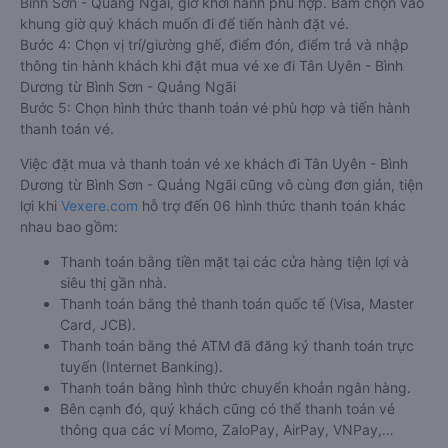
Bình Sơn - Quảng Ngãi, giờ khởi hành phù hợp. Bấm chọn vào
khung giờ quý khách muốn đi để tiến hành đặt vé.
Bước 4: Chọn vị trí/giường ghế, điểm đón, điểm trả và nhập
thông tin hành khách khi đặt mua vé xe đi Tân Uyên - Bình
Dương từ Bình Sơn - Quảng Ngãi
Bước 5: Chọn hình thức thanh toán vé phù hợp và tiến hành
thanh toán vé.
Việc đặt mua và thanh toán vé xe khách đi Tân Uyên - Bình
Dương từ Bình Sơn - Quảng Ngãi cũng vô cùng đơn giản, tiện
lợi khi
Vexere.com
hỗ trợ đến 06 hình thức thanh toán khác
nhau bao gồm:
Thanh toán bằng tiền mặt tại các cửa hàng tiện lợi và
siêu thị gần nhà.
Thanh toán bằng thẻ thanh toán quốc tế (Visa, Master
Card, JCB).
Thanh toán bằng thẻ ATM đã đăng ký thanh toán trực
tuyến (Internet Banking).
Thanh toán bằng hình thức chuyển khoản ngân hàng.
Bên cạnh đó, quý khách cũng có thể thanh toán vé
thông qua các ví Momo, ZaloPay, AirPay, VNPay,…