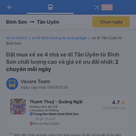
arrow_back
Tải app Vexere ngay!
Tải app Vexere
-30k
Mở app
Mở app
Nhận ưu đãi thành viên độc
-30k/ghế khi đặt vé máy bay qua
quyền
app
Bình Sơn
Tân Uyên
Chọn ngày
Vé xe khách
xe đi Bình Dương từ Quảng Ngãi
xe đi Tân Uyên từ
Bình Sơn
Đặt mua vé xe 4 nhà xe đi Tân Uyên từ Bình
Sơn chất lượng cao và giá vé ưu đãi nhất
: 2
chuyến mỗi ngày
Vexere Team
Ngày cập nhật: 08/08/2026
Thanh Thuỷ - Quảng Ngãi
4.7
Giường nằm 46 chỗ
(1079 đánh giá)
Limousine 24 Phòng
Trung tâm Hành chính Bình Sơn
18 giờ 15 phút
Bến xe Phú Chánh
Mình đặt nhiều xe khác nhau trên web vexere vài lần rồi và đây là lần đầu