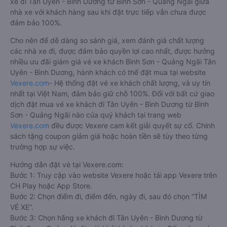
xe đi Tân Uyên - Bình Dương từ Bình Sơn - Quảng Ngãi giữa
nhà xe với khách hàng sau khi đặt trực tiếp vẫn chưa được
đảm bảo 100%.
Cho nên để dễ dàng so sánh giá, xem đánh giá chất lượng
các nhà xe đi, được đảm bảo quyền lợi cao nhất, được hưởng
nhiều ưu đãi giảm giá vé xe khách Bình Sơn - Quảng Ngãi Tân
Uyên - Bình Dương, hành khách có thể đặt mua tại website
Vexere.com
- Hệ thống đặt vé xe khách chất lượng, và uy tín
nhất tại Việt Nam, đảm bảo giữ chỗ 100%. Đối với bất cứ giao
dịch đặt mua vé xe khách đi Tân Uyên - Bình Dương từ Bình
Sơn - Quảng Ngãi nào của quý khách tại trang web
Vexere.com
đều được Vexere cam kết giải quyết sự cố. Chính
sách tặng coupon giảm giá hoặc hoàn tiền sẽ tùy theo từng
trường hợp sự việc.
Hướng dẫn đặt vé tại Vexere.com:
Bước 1: Truy cập vào website Vexere hoặc tải app Vexere trên
CH Play hoặc App Store.
Bước 2: Chọn điểm đi, điểm đến, ngày đi, sau đó chọn “TÌM
VÉ XE”.
Bước 3: Chọn hãng xe khách đi Tân Uyên - Bình Dương từ