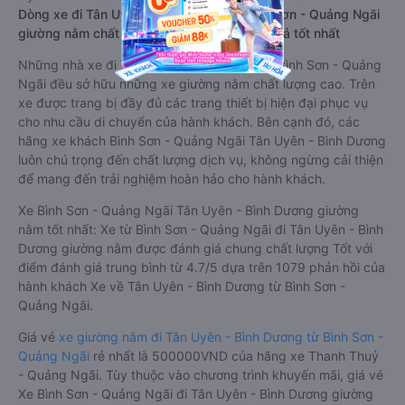
Dòng xe đi Tân Uyên - Bình Dương từ Bình Sơn - Quảng Ngãi
giường nằm chất lượng cao: Thoải mái, giá cả tốt nhất
Những nhà xe đi Tân Uyên - Bình Dương từ Bình Sơn - Quảng
Ngãi đều sở hữu những xe giường nằm chất lượng cao. Trên
xe được trang bị đầy đủ các trang thiết bị hiện đại phục vụ
cho nhu cầu di chuyển của hành khách. Bên cạnh đó, các
hãng xe khách Bình Sơn - Quảng Ngãi Tân Uyên - Bình Dương
luôn chú trọng đến chất lượng dịch vụ, không ngừng cải thiện
để mang đến trải nghiệm hoàn hảo cho hành khách.
Xe Bình Sơn - Quảng Ngãi Tân Uyên - Bình Dương giường
nằm tốt nhất: Xe từ Bình Sơn - Quảng Ngãi đi Tân Uyên - Bình
Dương giường nằm được đánh giá chung chất lượng Tốt với
điểm đánh giá trung bình từ 4.7/5 dựa trên 1079 phản hồi của
hành khách Xe về Tân Uyên - Bình Dương từ Bình Sơn -
Quảng Ngãi.
Giá vé
xe giường nằm đi Tân Uyên - Bình Dương từ Bình Sơn -
Quảng Ngãi
rẻ nhất là 500000VND của hãng xe Thanh Thuỷ
- Quảng Ngãi. Tùy thuộc vào chương trình khuyến mãi, giá vé
Xe Bình Sơn - Quảng Ngãi đi Tân Uyên - Bình Dương giường