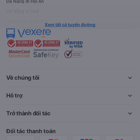
Đà Nẵng đi Hội An
Đà Nẵng đi Huế
Hải Phòng đi Hà Nội
Xem tất cả tuyến đường
keyboard_arrow_down
Về chúng tôi
keyboard_arrow_down
Hỗ trợ
keyboard_arrow_down
Trở thành đối tác
Đối tác thanh toán