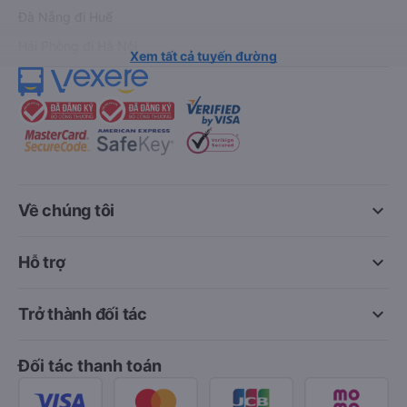
Đà Nẵng đi Huế
Hải Phòng đi Hà Nội
Xem tất cả tuyến đường
keyboard_arrow_down
Về chúng tôi
keyboard_arrow_down
Hỗ trợ
keyboard_arrow_down
Trở thành đối tác
Đối tác thanh toán