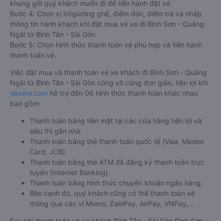
khung giờ quý khách muốn đi để tiến hành đặt vé.
Bước 4: Chọn vị trí/giường ghế, điểm đón, điểm trả và nhập
thông tin hành khách khi đặt mua vé xe đi Bình Sơn - Quảng
Ngãi từ Bình Tân - Sài Gòn
Bước 5: Chọn hình thức thanh toán vé phù hợp và tiến hành
thanh toán vé.
Việc đặt mua và thanh toán vé xe khách đi Bình Sơn - Quảng
Ngãi từ Bình Tân - Sài Gòn cũng vô cùng đơn giản, tiện lợi khi
Vexere.com
hỗ trợ đến 06 hình thức thanh toán khác nhau
bao gồm:
Thanh toán bằng tiền mặt tại các cửa hàng tiện lợi và
siêu thị gần nhà.
Thanh toán bằng thẻ thanh toán quốc tế (Visa, Master
Card, JCB).
Thanh toán bằng thẻ ATM đã đăng ký thanh toán trực
tuyến (Internet Banking).
Thanh toán bằng hình thức chuyển khoản ngân hàng.
Bên cạnh đó, quý khách cũng có thể thanh toán vé
thông qua các ví Momo, ZaloPay, AirPay, VNPay,…
Sau khi thanh toán vé xe khách Bình Tân - Sài Gòn Bình Sơn -