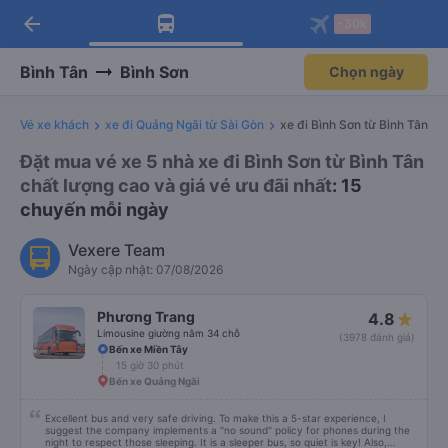
arrow_back
Tải app Vexere ngay!
Tải app Vexere
-30k
Mở app
Mở app
Nhận ưu đãi thành viên độc
-30k/ghế khi đặt vé máy bay qua
quyền
app
Bình Tân
Bình Sơn
Chọn ngày
Vé xe khách
xe đi Quảng Ngãi từ Sài Gòn
xe đi Bình Sơn từ Bình Tân
Đặt mua vé xe 5 nhà xe đi Bình Sơn từ Bình Tân
chất lượng cao và giá vé ưu đãi nhất
: 15
chuyến mỗi ngày
Vexere Team
Ngày cập nhật: 07/08/2026
Phương Trang
4.8
Limousine giường nằm 34 chỗ
(3978 đánh giá)
Bến xe Miền Tây
15 giờ 30 phút
Bến xe Quảng Ngãi
Excellent bus and very safe driving. To make this a 5-star experience, I
suggest the company implements a "no sound" policy for phones during the
night to respect those sleeping. It is a sleeper bus, so quiet is key! Also,