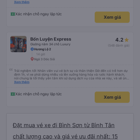
please display the Wi-Fi password clearly inside the cabin for convenience. I
Xem thêm
would definitely ride with them again! -------------- ​ Xe chất lượng tốt và
tài xế lái xe rất an toàn. Để dịch vụ hoàn hảo hơn, tôi góp ý nhà xe nên có
quy định rõ ràng về việc giữ im lặng (tắt âm thanh điện thoại) vào ban đêm
Xác nhận chỗ ngay lập tức
Xem giá
để tránh làm phiền hành khách khác ngủ. Ngoài ra, nhà xe nên dán sẵn mật
khẩu Wi-Fi trong xe để hành khách dễ dàng sử dụng. Tôi vẫn sẽ tiếp tục ủng
hộ nhà xe trong tương lai!
Bốn Luyện Express
4.2
Giường nằm 34 chỗ Luxury
(548 đánh giá)
Hương Lộ 2
14 giờ
Ngã 3 Dốc Sỏi
Trải nghiệm tốt Nhân viên vui vẻ lịch sự và thân thiện Giờ đến có trễ hơn dự
định 1h, vì xe phải dừng nhiều và lên xuống hàng hóa và rước hành khách,
nói chung là tối thấy yên tâm khi sử dụng dịch vụ của nhà xe này, và sẽ ủng
hộ và giới thiệu cho người thân sử dụng dịch vụ của nhà xe này
Xem thêm
Xác nhận chỗ ngay lập tức
Xem giá
Đặt mua vé xe đi Bình Sơn từ Bình Tân
chất lượng cao và giá vé ưu đãi nhất: 15