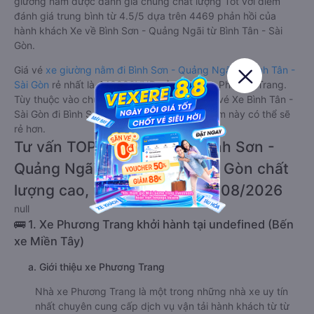
giường nằm được đánh giá chung chất lượng Tốt với điểm
đánh giá trung bình từ 4.5/5 dựa trên 4469 phản hồi của
hành khách Xe về Bình Sơn - Quảng Ngãi từ Bình Tân - Sài
Gòn.
Giá vé
xe giường nằm đi Bình Sơn - Quảng Ngãi từ Bình Tân -
Sài Gòn
rẻ nhất là 440000VND của hãng xe Phương Trang.
Tùy thuộc vào chương trình khuyến mãi, giá vé Xe Bình Tân -
Sài Gòn đi Bình Sơn - Quảng Ngãi giường nằm này có thể sẽ
rẻ hơn.
Tư vấn TOP 2 xe khách đi Bình Sơn -
Quảng Ngãi từ Bình Tân - Sài Gòn chất
lượng cao, uy tín, giá rẻ nhất 08/2026
null
🚌 1. Xe Phương Trang khởi hành tại undefined (Bến
xe Miền Tây)
a. Giới thiệu xe Phương Trang
Nhà xe Phương Trang là một trong những nhà xe uy tín
nhất chuyên cung cấp dịch vụ vận tải hành khách từ từ