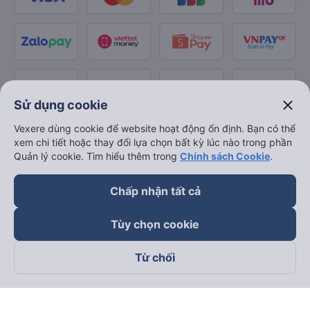
close
Sử dụng cookie
Vexere dùng cookie để website hoạt động ổn định. Bạn có thể
xem chi tiết hoặc thay đổi lựa chọn bất kỳ lúc nào trong phần
Quản lý cookie. Tìm hiểu thêm trong
Chính sách Cookie
.
Chấp nhận tất cả
Tùy chọn cookie
Từ chối
Theo dõi chúng tôi trên
Facebook
Tiktok
Youtube